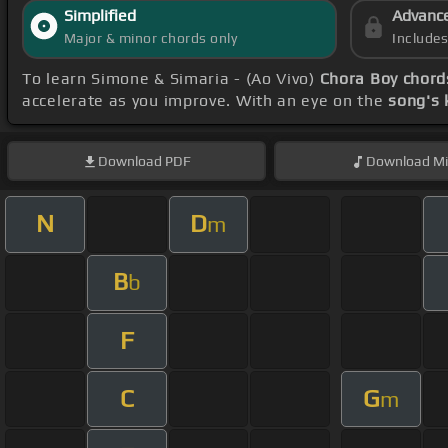
Simplified
Advanc
Major & minor chords only
Include
To learn Simone & Simaria - (Ao Vivo)
Chora Boy chord
accelerate as you improve. With an eye on the
song's 
Download
PDF
Download
Mi
N
D
m
B
b
F
C
G
m