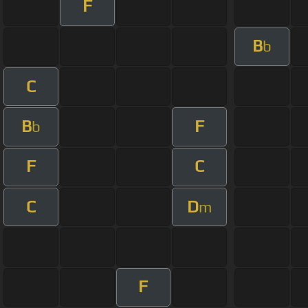
F
B
b
C
B
F
b
F
C
C
D
m
F