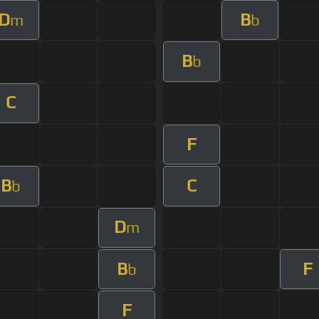
D
B
m
b
B
b
C
F
B
C
b
D
m
B
F
b
F