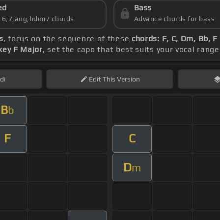
ed
Bass
s 6,7,aug,hdim7 chords
Advance chords for bass
s
, focus on the sequence of these
chords: F, C, Dm, Bb, 
key F Major
, set the capo that best suits your vocal range
di
Edit
This Version
B
b
F
C
D
m