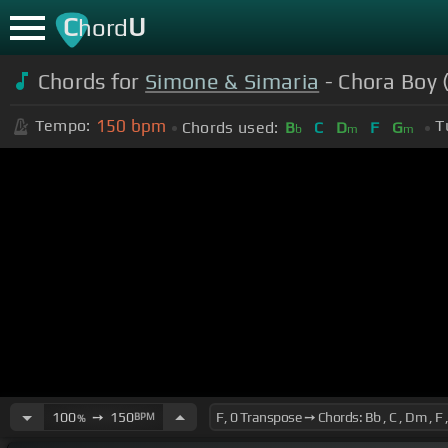
C
U
hord
Chords for
Simone & Simaria
- Chora Boy 
150
bpm
Tempo:
T
Chords used:
B
C
D
F
G
b
m
m
100
➙
150
BPM
%