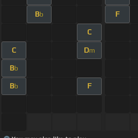
B
F
b
C
C
D
m
B
b
B
F
b