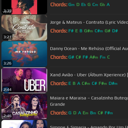
Chords:
G
D
E
G
C
G
A
m
b
m
b
3:39
Jorge & Mateus - Contrato (Lyric Vídeo 
Chords:
F#
E
B
G#
C#
G#
D#
m
m
3:21
Danny Ocean - Me Rehúso (Official 
Chords:
G#
C#
F#
A#
F
C
m
m
3:26
Xand Avião - Uber (Álbum Xperience) [
Chords:
E
B
A
C#
C#
F#
D#
m
m
m
2:44
Maiara e Maraisa – Casalzinho Buteq
Grande
Chords:
G
D
A
E
B
C#
F#
m
m
m
2:46
Simone & Simaria - Amando Por Um (A