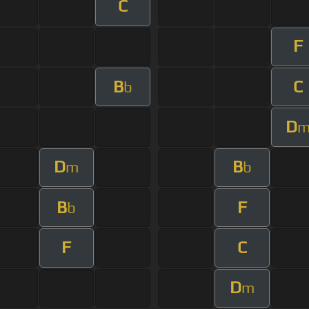
C
F
B
C
b
D
D
B
m
b
B
F
b
F
C
D
m