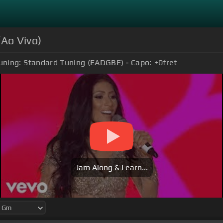
(Ao Vivo)
uning:
Standard Tuning (EADGBE)
Capo:
+0
fret
Jam Along & Learn...