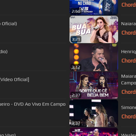
Chord
2:50
Oficial)
Naiara
Chord
3:21
Audio)
Henriq
Chord
3:12
Maiara
Vídeo Oficial]
Campo
Chord
2:37
ueiro - DVD Ao Vivo Em Campo
Simone
Chord
3:37
o Vivo)
Wesley