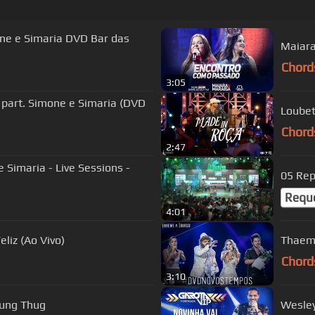
ne e Simaria DVD Bar das
Maiara
Chord
3:05
Loubet
Chord
2:47
 Simaria - Live Sessions -
Requ
4:01
liz (Ao Vivo)
Thaeme
Chord
3:10
oung Thug
Wesley