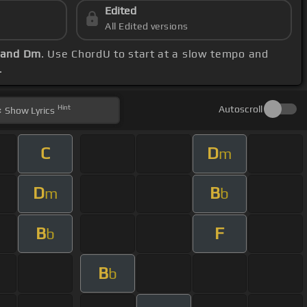
Edited
All Edited versions
F and Dm
. Use ChordU to start at a slow tempo and
.
Hint
Autoscroll
Show
Lyrics
C
D
m
D
B
m
b
B
F
b
B
b