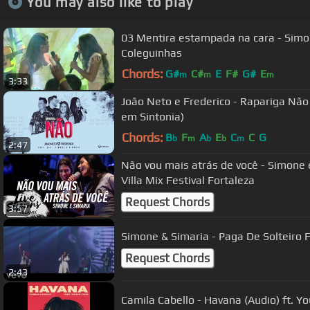
You may also like to play
03 Mentira estampada na cara - Simo
Coleguinhas
Chords:
G#
C#
E
F#
G#
E
m
m
m
3:33
João Neto e Frederico - Rapariga Não part. Simone e Simaria (DVD
em Sintonia)
Chords:
B
F
A
E
C
C
G
b
m
b
b
m
2:47
Não vou mais atrás de você - Simone e
Villa Mix Festival Fortaleza
Request Chords
3:57
Simone & Simaria - Paga De Solteiro Fe
Request Chords
2:43
Camila Cabello - Havana (Audio) ft. Y