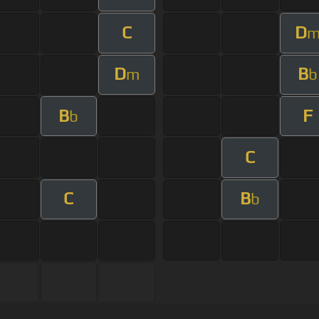
C
D
D
B
m
b
B
F
b
C
C
B
b