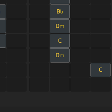
B
m
b
D
m
C
D
m
C