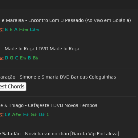
 e Maraisa - Encontro Com O Passado (Ao Vivo em Goiânia)
s:
B
E
A
F#
C#
m
m
 - Made In Roça | DVD Made In Roça
s:
D
G
C
E
B
B
m
b
05 Reparação - Simone e Simaria DVD Bar das Coleguinhas
est Chords
 & Thiago - Cafajeste | DVD Novos Tempos
s:
C#
A#
F#
G#
D#
C
m
 Safadão - Novinha vai no chão [Garota Vip Fortaleza]