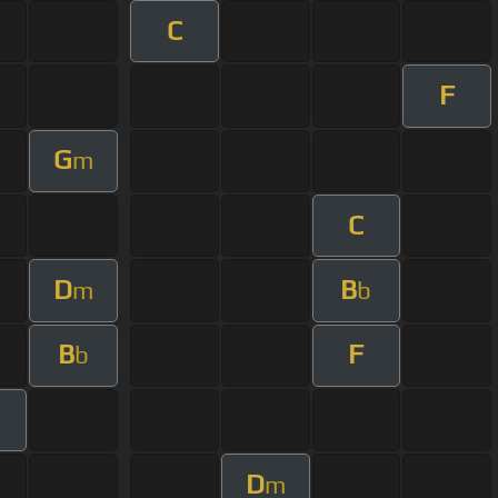
C
F
G
m
C
D
B
m
b
B
F
b
D
m