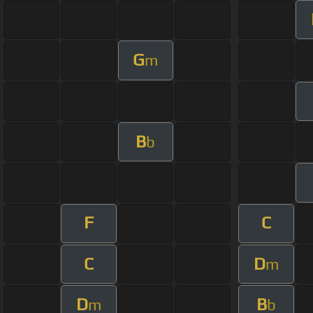
G
m
B
b
F
C
C
D
m
D
B
m
b