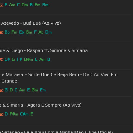
s:
E
A
C
D
B
E
B
m
m
m
m
 Azevedo - Buá Buá (Ao Vivo)
s:
B
F
E
G
F
A
D
b
m
b
m
b
m
ue & Diego - Raspão ft. Simone & Simaria
s:
C#
G
F#
D#
C
A
B
m
m
 e Maraisa – Sorte Que Cê Beija Bem - DVD Ao Vivo Em
 Grande
s:
G
D
C
A
E
G
E
m
m
m
 & Simaria - Agora E Sempre (Ao Vivo)
s:
D
F#
C#
E
m
m
 Safadão - Fala Aqui Com a Minha Mão (Clipe Oficial)