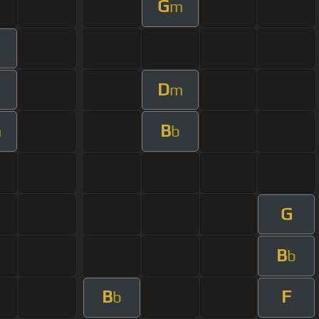
G
m
D
m
B
m
b
G
B
b
B
F
b