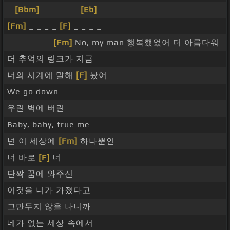
_
[Bbm]
_ _ _ _ _
[Eb]
_ _
[Fm]
_ _ _ _
[F]
_ _ _ _
_ _ _ _ _ _
[Fm]
No, my man 행복했었어 더 아름다워
더 추억의 링크가 지금
너의 시계에 말해
[F]
놨어
We go down
우린 벽에 버린
Baby, baby, true me
넌 이 세상에
[Fm]
하나뿐인
너 바로
[F]
너
단짝 꿈에 와주신
이것을 니가 가졌다고
그만두지 않을 나니까
네가 없는 세상 속에서