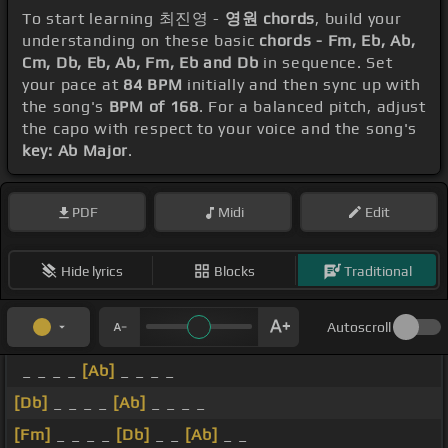
To start learning 최진영 -
영원 chords
, build your
understanding on these basic
chords - Fm, Eb, Ab,
Cm, Db, Eb, Ab, Fm, Eb and Db
in sequence. Set
your pace at
84 BPM
initially and then sync up with
the song's
BPM of 168
. For a balanced pitch, adjust
the capo with respect to your voice and the song's
key: Ab Major
.
PDF
Midi
Edit
Hide lyrics
Blocks
Traditional
Autoscroll
_ _ _ _
[Ab]
_ _ _ _
[Db]
_ _ _ _
[Ab]
_ _ _ _
[Fm]
_ _ _ _
[Db]
_ _
[Ab]
_ _