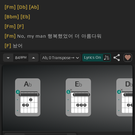
[Fm]
[Db]
[Ab]
[Bbm]
[Eb]
[Fm]
[F]
[Fm]
No, my man 행복했었어 더 아름다워
[F]
놨어
[F]
너
Lyrics
On
84
BPM
A
E
D
b
b
b
4
6
4
1
1
1
1
1
1
1
1
1
1
1
2
3
4
2
3
4
2
3