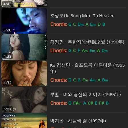
4:43
조성모(Jo Sung Mo) -To Heaven
Chords:
G
C
D
A
E
D
B
m
m
6:20
김정민 - 무한지애·無恨之愛 (1996年)
Chords:
G
C
F
A
E
A
D
m
m
m
4:29
K2 김성면 - 슬프도록 아름다운 (1995
年)
Chords:
D
C
G
E
A
A
B
m
m
m
4:34
부활 - 비와 당신의 이야기 (1986年)
Chords:
D
F#
A
C#
E
F#
B
m
6:01
박지윤 - 하늘색 꿈 (1997年)