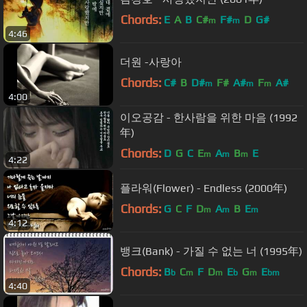
Chords:
E
A
B
C#
F#
D
G#
m
m
4:46
더원 -사랑아
Chords:
C#
B
D#
F#
A#
F
A#
m
m
m
4:00
이오공감 - 한사람을 위한 마음 (1992
年)
Chords:
D
G
C
E
A
B
E
m
m
m
4:22
플라워(Flower) - Endless (2000年)
Chords:
G
C
F
D
A
B
E
m
m
m
4:12
뱅크(Bank) - 가질 수 없는 너 (1995年)
Chords:
B
C
F
D
E
G
E
b
m
m
b
m
bm
4:40