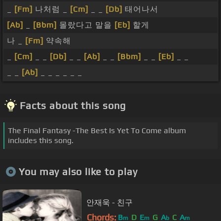
_
[Fm]
나처럼 _
[Cm]
_ _
[Db]
태어나서
[Ab]
_
[Bbm]
몰랐다고 말을
[Eb]
할게
나 _
[Fm]
약속해
_
[Cm]
_ _
[Db]
_ _
[Ab]
_ _
[Bbm]
_ _
[Eb]
_ _
_ _
[Ab]
_ _ _ _ _ _
Facts about this song
The Final Fantasy -The Best Is Yet To Come album
includes this song.
You may also like to play
안재욱 - 친구
Chords:
B
D
E
G
A
C
A
m
m
b
m