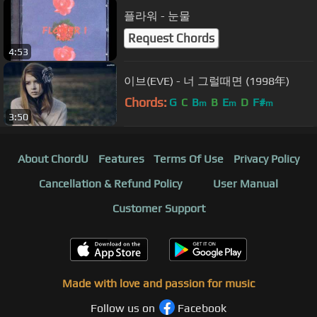
플라워 - 눈물
Request Chords
4:53
이브(EVE) - 너 그럴때면 (1998年)
Chords:
G
C
B
B
E
D
F#
m
m
m
3:50
About ChordU
Features
Terms Of Use
Privacy Policy
Cancellation & Refund Policy
User Manual
Customer Support
Made with love and passion for music
Follow us on
Facebook