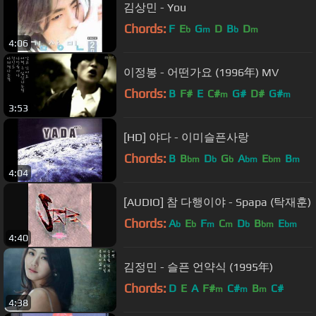
김상민 - You
Chords:
F
E
G
D
B
D
b
m
b
m
4:06
이정봉 - 어떤가요 (1996年) MV
Chords:
B
F#
E
C#
G#
D#
G#
m
m
3:53
[HD] 야다 - 이미슬픈사랑
Chords:
B
B
D
G
A
E
B
bm
b
b
bm
bm
m
4:04
[AUDIO] 참 다행이야 - Spapa (탁재훈)
Chords:
A
E
F
C
D
B
E
b
b
m
m
b
bm
bm
4:40
김정민 - 슬픈 언약식 (1995年)
Chords:
D
E
A
F#
C#
B
C#
m
m
m
4:38