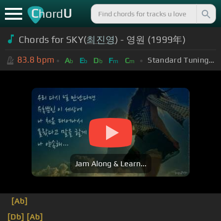
C
U
hord
Chords for SKY(
최진영
) - 영원 (1999年)
83.8
bpm
Standard Tuning (EADGBE)
A
E
D
F
C
b
b
b
m
m
Jam Along & Learn...
[Ab]
[Db]
[Ab]