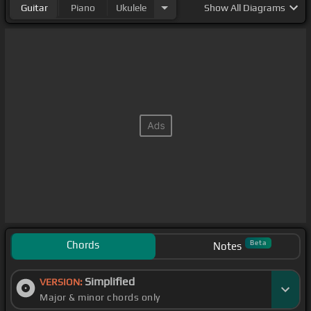
Guitar
Piano
Ukulele
Show
All Diagrams
Chords
Beta
Notes
Simplified
VERSION:
Major & minor chords only