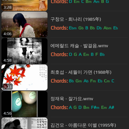
Chords:
D
E
C
B
A
B
G
m
m
m
3:28
구창모 - 희나리 (1985年)
Chords:
E
G
B
B
D
A
E
bm
b
b
b
bm
b
4:06
에메랄드 캐슬 - 발걸음.wmv
Chords:
D
G
A
E
B
F
B
m
b
4:58
최호섭 - 세월이 가면 (1988年)
Chords:
B
G
A
F
E
C
C
b
m
b
m
b
m
3:33
정재욱 - 잘가요.wmv
Chords:
A
G
D
B
F#
E
A#
m
m
m
4:56
김건모 - 아름다운 이별 (1995年)