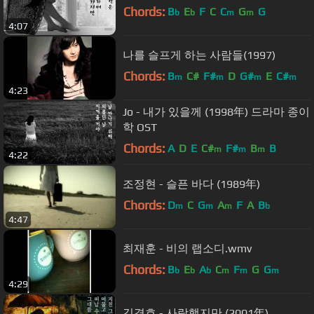
Chords:
B
E
F
C
C
G
G
b
b
m
m
4:07
나를 슬프게 하는 사람들(1997)
Chords:
B
C#
F#
D
G#
E
C#
m
m
m
m
4:23
Jo - 내가 있을께 (1998年) 드라마 종이
학 OST
Chords:
A
D
E
C#
F#
B
B
m
m
m
4:22
조정현 - 슬픈 바다 (1989年)
Chords:
D
C
G
A
F
A
B
m
m
m
b
4:47
최재훈 - 비의 랩소디.wmv
Chords:
B
E
A
C
F
G
G
b
b
b
m
m
m
4:29
김경호 - 사랑했지만 (2001年)