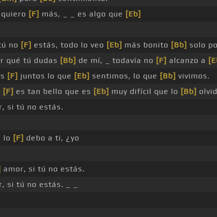
 quiero
[F]
más, _ _ es algo que
[Eb]
tú no
[F]
estás, todo lo veo
[Eb]
más bonito
[Bb]
solo por
r qué tú dudas
[Bb]
de mí, _ todavía no
[F]
alcanzo a
[E
os
[F]
juntos lo que
[Eb]
sentimos, lo que
[Bb]
vivimos.
o
[F]
es tan bello que es
[Eb]
muy difícil que lo
[Bb]
olvi
, si tú no estás.
e lo
[F]
debo a ti, ¿yo
]
amor, si tú no estás.
 si tú no estás. _ _