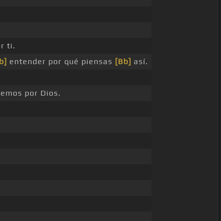
 ti.
b]
entender por qué piensas
[Bb]
así.
demos por Dios.