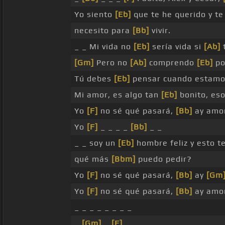
Yo siento
[Eb]
que te he querido y te
necesito para
[Bb]
vivir.
_ _ Mi vida no
[Eb]
sería vida si
[Ab]
[Gm]
Pero no
[Ab]
comprendo
[Eb]
po
Tú debes
[Eb]
pensar cuando estam
Mi amor, es algo tan
[Eb]
bonito, es
Yo
[F]
no sé qué pasará,
[Bb]
ay amor
Yo
[F]
_ _ _ _
[Bb]
_ _
_ _ soy un
[Eb]
hombre feliz y esto t
qué más
[Bbm]
puedo pedir?
Yo
[F]
no sé qué pasará,
[Bb]
ay
[Gm
Yo
[F]
no sé qué pasará,
[Bb]
ay amor,
_ _ _ _ _ _ _ _
_
[Gm]
_
[F]
_ _ _ _ _ _