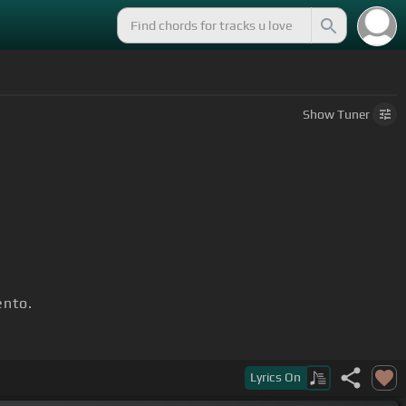
Show
Tuner
nto.
Lyrics
On