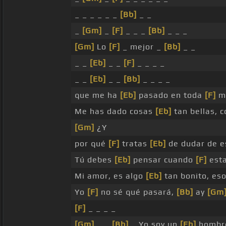
_ _ _ _ _ _
[Bb]
_ _
_
[Gm]
_
[F]
_ _ _
[Bb]
_ _ _
[Gm]
Lo
[F]
_ mejor _
[Bb]
_ _
_ _
[Eb]
_ _
[F]
_ _ _ _
_ _
[Eb]
_ _
[Bb]
_ _ _ _
que me ha
[Eb]
pasado en toda
[F]
mi
Me has dado cosas
[Eb]
tan bellas, 
[Gm]
¿Y
por qué
[F]
tratas
[Eb]
de dudar de 
Tú debes
[Eb]
pensar cuando
[F]
esta
Mi amor, es algo
[Eb]
tan bonito, es
Yo
[F]
no sé qué pasará,
[Bb]
ay
[Gm
[F]
_ _ _ _
[Gm]
_ _
[Bb]
_ Yo soy un
[Eb]
hombre 