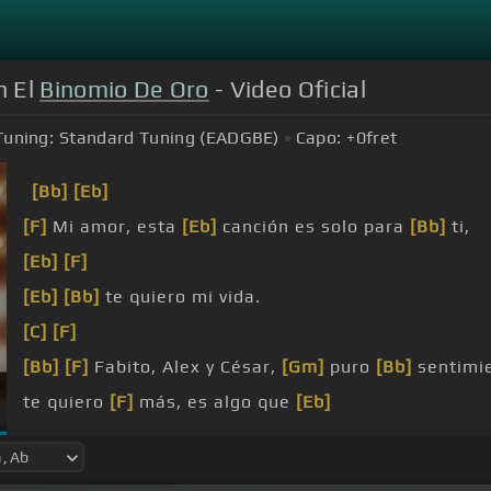
n El
Binomio De Oro
- Video Oficial
Tuning:
Standard Tuning (EADGBE)
Capo:
+0
fret
[Bb]
[Eb]
[F]
Mi amor, esta
[Eb]
canción es solo para
[Bb]
ti,
[Eb]
[F]
[Eb]
[Bb]
te quiero mi vida.
[C]
[F]
[Bb]
[F]
Fabito, Alex y César,
[Gm]
puro
[Bb]
sentimie
te quiero
[F]
más, es algo que
[Eb]
necesito para
[Bb]
vivir.