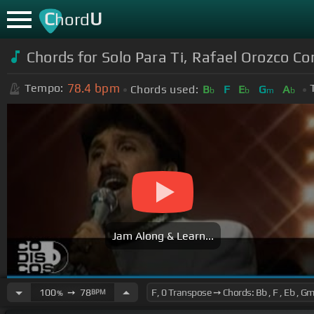
C
U
hord
Chords for Solo Para Ti, Rafael Orozco Co
78.4
bpm
Tempo:
Chords used:
B
F
E
G
A
b
b
m
b
Jam Along & Learn...
100
➙
78
BPM
%