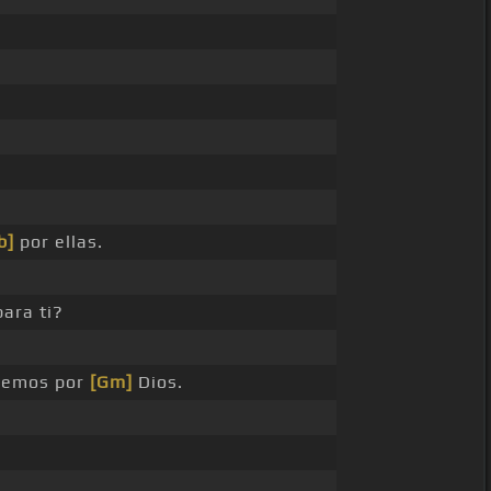
b]
por ellas.
ara ti?
demos por
[Gm]
Dios.