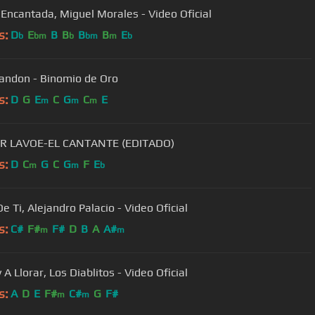
 Encantada, Miguel Morales - Video Oficial
s:
D
E
B
B
B
B
E
b
bm
b
bm
m
b
randon - Binomio de Oro
s:
D
G
E
C
G
C
E
m
m
m
R LAVOE-EL CANTANTE (EDITADO)
s:
D
C
G
C
G
F
E
m
m
b
e Ti, Alejandro Palacio - Video Oficial
s:
C#
F#
F#
D
B
A
A#
m
m
A Llorar, Los Diablitos - Video Oficial
s:
A
D
E
F#
C#
G
F#
m
m