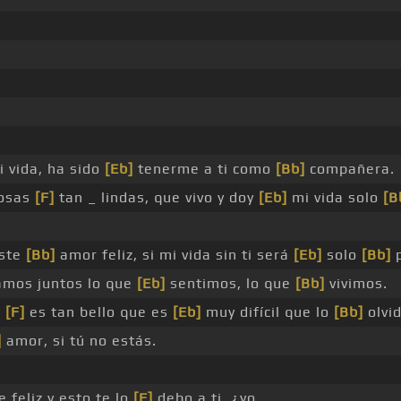
 vida, ha sido
[Eb]
tenerme a ti como
[Bb]
compañera.
cosas
[F]
tan _ lindas, que vivo y doy
[Eb]
mi vida solo
[B
este
[Bb]
amor feliz, si mi vida sin ti será
[Eb]
solo
[Bb]
p
mos juntos lo que
[Eb]
sentimos, lo que
[Bb]
vivimos.
o
[F]
es tan bello que es
[Eb]
muy difícil que lo
[Bb]
olvi
]
amor, si tú no estás.
feliz y esto te lo
[F]
debo a ti, ¿yo