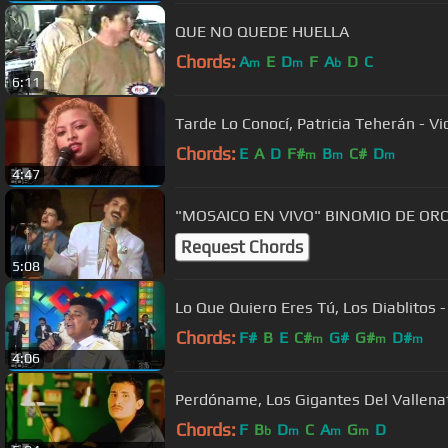
QUE NO QUEDE HUELLA
Chords:
A
E
D
F
A
D
C
m
m
b
6:11
Tarde Lo Conocí, Patricia Teherán - Vi
Chords:
E
A
D
F#
B
C#
D
m
m
m
4:47
"MOSAICO EN VIVO" BINOMIO DE OR
Request Chords
5:08
Lo Que Quiero Eres Tú, Los Diablitos -
Chords:
F#
B
E
C#
G#
G#
D#
m
m
m
4:06
Perdóname, Los Gigantes Del Vallenat
Chords:
F
B
D
C
A
G
D
b
m
m
m