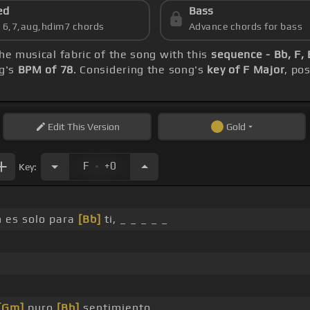
ed
Bass
s 6,7,aug,hdim7 chords
Advance chords for bass
the musical fabric of the song with this
sequence - Bb, F, 
ng's
BPM of 78
. Considering the song's
key of F Major
, po
Edit
This Version
Gold
.
F
+0
Key:
 es solo para
[Bb]
ti, _ _ _ _ _
[Gm]
puro
[Bb]
sentimiento.