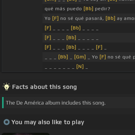
qué más puedo
[Bb]
pedir?
Yo
[F]
no sé qué pasará,
[Bb]
ay amor,
[F]
_ _ _ _
[Bb]
_ _ _ _
[F]
_ _ _
[Bb]
_ _ _ _ _
[F]
_ _ _
[Bb]
_ _ _ _
[F]
_
_ _ _
[Bb]
_
[Gm]
_ Yo
[F]
no sé qué p
_ _ _ _ _ _ _
[N]
_
Facts about this song
The De América album includes this song.
You may also like to play