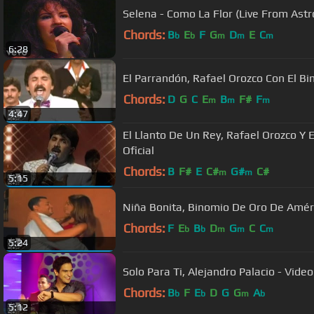
Selena - Como La Flor (Live From Ast
Chords:
B
E
F
G
D
E
C
b
b
m
m
m
6:28
El Parrandón, Rafael Orozco Con El Bi
Chords:
D
G
C
E
B
F#
F
m
m
m
4:47
El Llanto De Un Rey, Rafael Orozco Y 
Oficial
Chords:
B
F#
E
C#
G#
C#
m
m
5:15
Niña Bonita, Binomio De Oro De Améric
Chords:
F
E
B
D
G
C
C
b
b
m
m
m
5:24
Solo Para Ti, Alejandro Palacio - Video
Chords:
B
F
E
D
G
G
A
b
b
m
b
5:12