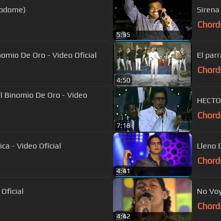
rodome)
Sirena
Chord
5:35
nomio De Oro - Video Oficial
El par
Chord
4:50
El Binomio De Oro - Video
HECTO
Chord
7:18
a - Video Oficial
Lleno D
Chord
4:41
 Oficial
No Voy 
Chord
4:42