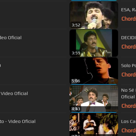
ESA, 
Chord
3:52
deo Oficial
DECID
Chord
3:59
O
Solo P
Chord
5:06
No Sé 
 Video Oficial
Oficial
Chord
4:43
o - Video Oficial
Los Ca
Chord