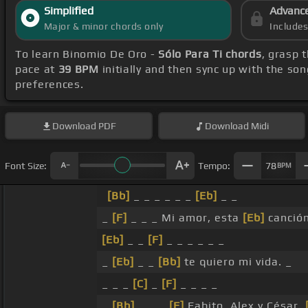
Simplified
Advanc
Major & minor chords only
Include
To learn Binomio De Oro -
Sólo Para Ti chords
, grasp 
pace at
39 BPM
initially and then sync up with the so
preferences.
Download
PDF
Download
Midi
Font Size:
Tempo:
78
BPM
[Bb]
_ _ _ _ _ _
[Eb]
_ _
_
[F]
_ _ _ Mi amor, esta
[Eb]
canción
[Eb]
_ _
[F]
_ _ _ _ _ _
_
[Eb]
_ _
[Bb]
te quiero mi vida. _
_ _ _
[C]
_
[F]
_ _ _ _
_
[Bb]
_ _ _
[F]
Fabito, Alex y César,