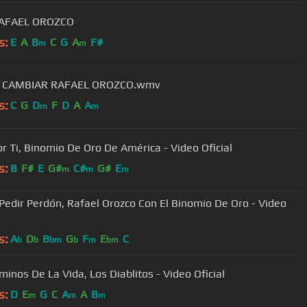
RAFAEL OROZCO
s:
E
A
B
C
G
A
F#
m
m
I CAMBIAR RAFAEL OROZCO.wmv
s:
C
G
D
F
D
A
A
m
m
or Ti, Binomio De Oro De América - Video Oficial
s:
B
F#
E
G#
C#
G#
E
m
m
m
Pedir Perdón, Rafael Orozco Con El Binomio De Oro - Video
s:
A
D
B
G
F
E
C
b
b
bm
b
m
bm
minos De La Vida, Los Diablitos - Video Oficial
s:
D
E
G
C
A
A
B
m
m
m