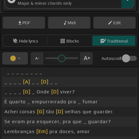
Major & minor chords only
PDF
Midi
Edit
Hide lyrics
Blocks
Traditional
Autoscroll
_ _ _ _ _ _ _ _
_ _ _ _
[A]
_ _
[D]
_ _
_ _ _ _
[G]
_ Onde
[D]
viver?
É quarto _ empurreirado pra _ fumar
Achei coisas
[G]
tão
[D]
velhas que guardei
Se eram pra esquecer, pra que _ guardar?
Lembranças
[Em]
pra doces, amor