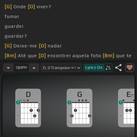
[G]
Onde
[D]
viver?
fumar
guardei
guardar?
[G]
Deixe-me
[D]
nadar
[Bm]
Até que
[D]
encontrei aquela foto
[Bm]
que te
dei
Lyrics
On
78
BPM
[D]
vez
D
G
E
m
1
1
1
1
2
1
1
2
3
2
3