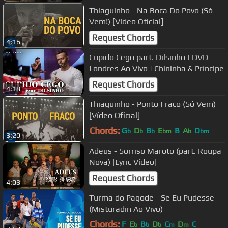
Thiaguinho - Na Boca Do Povo (Só
Vem!) [Vídeo Oficial]
Request Chords
4:16
Cupido Cego part. Dilsinho | DVD
Londres Ao Vivo | Chininha & Príncipe
Request Chords
4:18
Thiaguinho - Ponto Fraco (Só Vem)
[Vídeo Oficial]
Chords:
G
D
B
E
B
A
D
b
b
b
bm
b
bm
3:20
Adeus - Sorriso Maroto (part. Roupa
Nova) [Lyric Vídeo]
Request Chords
4:03
Turma do Pagode - Se Eu Pudesse
(Misturadin Ao Vivo)
Chords:
F
E
B
D
C
D
C
b
b
b
m
m