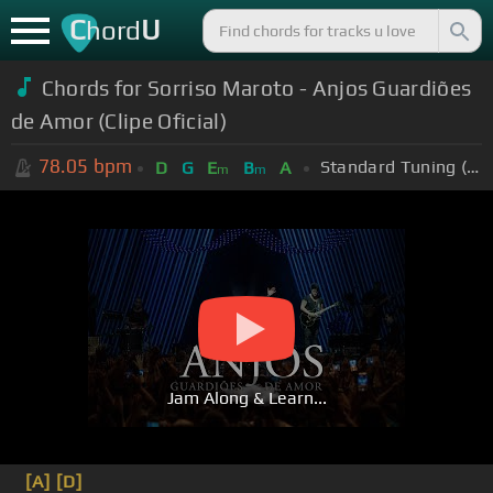
C
U
hord
Chords for
Sorriso Maroto - Anjos Guardiões
de Amor (Clipe Oficial)
78.05
bpm
Standard Tuning (EADGBE)
D
G
E
B
A
m
m
Jam Along & Learn...
[A]
[D]