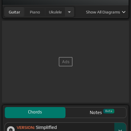
Guitar
Piano
Ukulele
Show
All Diagrams
Chords
Beta
Notes
Simplified
VERSION: