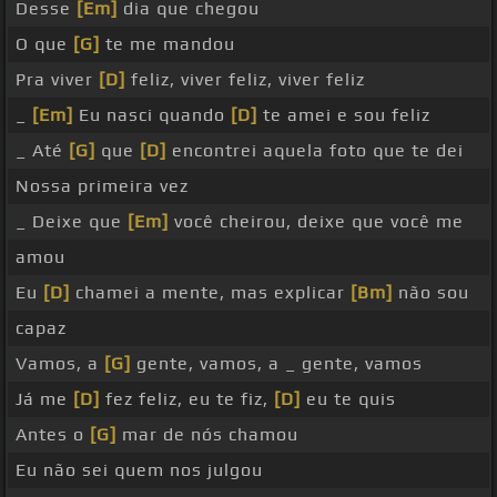
Desse
[Em]
dia que chegou
O que
[G]
te me mandou
Pra viver
[D]
feliz, viver feliz, viver feliz
_
[Em]
Eu nasci quando
[D]
te amei e sou feliz
_ Até
[G]
que
[D]
encontrei aquela foto que te dei
Nossa primeira vez
_ Deixe que
[Em]
você cheirou, deixe que você me
amou
Eu
[D]
chamei a mente, mas explicar
[Bm]
não sou
capaz
Vamos, a
[G]
gente, vamos, a _ gente, vamos
Já me
[D]
fez feliz, eu te fiz,
[D]
eu te quis
Antes o
[G]
mar de nós chamou
Eu não sei quem nos julgou