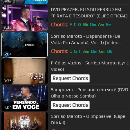
3:52
DVD PRAZER, EU SOU FERRUGEM:
"PIRATA E TESOURO" (CLIPE OFICIAL)
Chords:
F
C
G
B
D
A
E
b
m
m
m
3:36
Sorriso Maroto - Dependente (De
Volta Pro Amanhã, Vol. 1) [Vídeo
Oficial]
Chords:
C
G
F
A
D
G
B
m
m
m
b
5:04
Prédios Vazios - Sorriso Maroto (Lyric
Vídeo)
Request Chords
3:35
Samprazer - Pensando em você (DVD
Olha o Nosso Samba)
Request Chords
4:04
Sorriso Maroto - O Impossível (Clipe
Oficial)