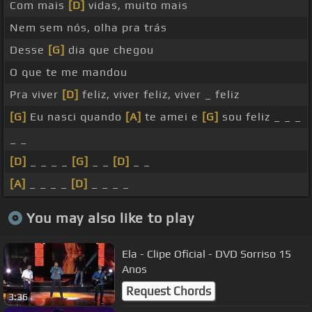
Com mais
[D]
vidas, muito mais
Nem sem nós, olha pra trás
Desse
[G]
dia que chegou
O que te me mandou
Pra viver
[D]
feliz, viver feliz, viver _ feliz
[G]
Eu nasci quando
[A]
te amei e
[G]
sou feliz _ _ _
_ _
[D]
_ _ _ _
[G]
_ _
[D]
_ _
[A]
_ _ _ _
[D]
_ _ _ _
You may also like to play
Ela - Clipe Oficial - DVD Sorriso 15
Anos
Request Chords
3:36