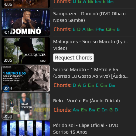
Chords:
D
G
A
B
E
E
B
b
m
m
4:06
Samprazer - Dominó (DVD Olha o
Nosso Samba)
Chords:
E
D
A
B
F#
C#
B
m
m
m
4:12
Maluquices - Sorriso Maroto (Lyric
Video)
Request Chords
3:05
Sorriso Maroto - 1 Metro e 65
(Sorriso Eu Gosto Ao Vivo) [Áudio
Oficial]
Chords:
D
A
G
E
E
G
B
m
m
m
3:44
Belo - Você e Eu (Áudio Oficial)
Chords:
A
E
B
C
C
G
D
m
m
m
m
3:59
Pôr do sol - Clipe Oficial - DVD
Sorriso 15 Anos