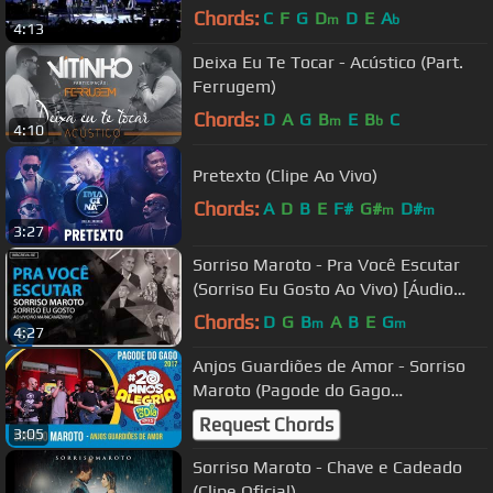
Chords:
C
F
G
D
D
E
A
m
b
4:13
Deixa Eu Te Tocar - Acústico (Part.
Ferrugem)
Chords:
D
A
G
B
E
B
C
m
b
4:10
Pretexto (Clipe Ao Vivo)
Chords:
A
D
B
E
F#
G#
D#
m
m
3:27
Sorriso Maroto - Pra Você Escutar
(Sorriso Eu Gosto Ao Vivo) [Áudio
Oficial]
Chords:
D
G
B
A
B
E
G
m
m
4:27
Anjos Guardiões de Amor - Sorriso
Maroto (Pagode do Gago
#20AnosDeAlegria)
Request Chords
3:05
Sorriso Maroto - Chave e Cadeado
(Clipe Oficial)