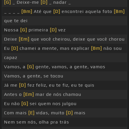
[G]
_ Deixe-me
[D]
_ nadar _
_ _ _ _
[Bm]
Até que
[D]
encontrei aquela foto
[Bm]
que te dei
Nossa
[G]
primeira
[D]
vez
Deixe
[Em]
que você cheirou, deixe que você chorou
Eu
[D]
chamei a mente, mas explicar
[Bm]
não sou
capaz
Vamos, a
[G]
gente, vamos, a gente, vamos
Vamos, a gente, se tocou
Já me
[D]
fez feliz, eu te fiz, eu te quis
Antes o
[Em]
mar de nós chamou
Eu não
[G]
sei quem nos julgou
Com mais
[E]
vidas, muito
[D]
mais
Nem sem nós, olha pra trás