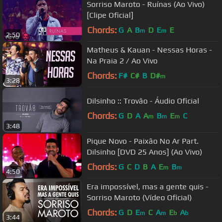
Sorriso Maroto - Ruínas (Ao Vivo)
[Clipe Oficial]
Chords:
G
A
B
D
E
E
m
m
2:50
Matheus & Kauan - Nessas Horas -
Na Praia 2 / Ao Vivo
Chords:
F#
C#
B
D#
m
3:28
Dilsinho :: Trovão - Áudio Oficial
Chords:
G
D
A
A
B
E
C
m
m
m
3:48
Pique Novo - Paixão No Ar Part.
Dilsinho [DVD 25 Anos] (Ao Vivo)
Chords:
G
C
D
B
A
E
B
m
m
4:50
Era impossível, mas a gente quis -
Sorriso Maroto (Vídeo Oficial)
Chords:
G
D
E
C
A
E
A
m
m
b
b
3:44