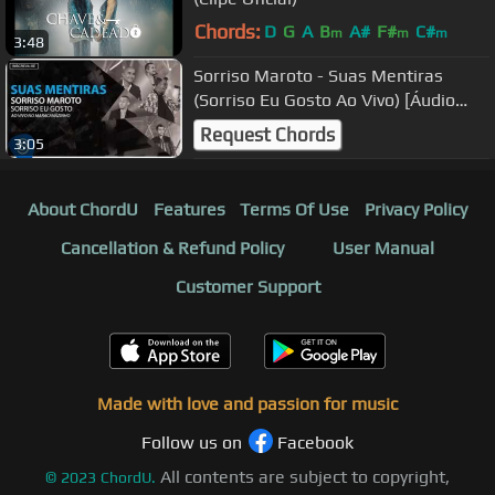
Chords:
D
G
A
B
A#
F#
C#
m
m
m
3:48
Sorriso Maroto - Suas Mentiras
(Sorriso Eu Gosto Ao Vivo) [Áudio
Oficial]
Request Chords
3:05
About ChordU
Features
Terms Of Use
Privacy Policy
Cancellation & Refund Policy
User Manual
Customer Support
Made with love and passion for music
Follow us on
Facebook
All contents are subject to copyright,
©
2023
ChordU.