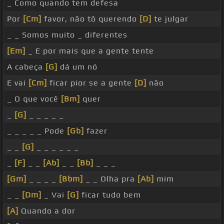
_ Como quando tem defesa
Por
[Cm]
favor, não tô querendo
[D]
te julgar
_ _ Somos muito _ diferentes
[Em]
_ E por mais que a gente tente
A cabeça
[G]
dá um nó
E vai
[Cm]
ficar pior se a gente
[D]
não
_ O que você
[Bm]
quer
_
[G]
_ _ _ _ _
_ _ _ _ _ Pode
[Gb]
fazer
_ _
[G]
_ _ _ _ _ _
_
[F]
_ _
[Ab]
_ _
[Bb]
_ _ _
[Gm]
_ _ _ _
[Bbm]
_ _ Olha pra
[Ab]
mim
_ _
[Dm]
_ Vai
[G]
ficar tudo bem
[A]
Quando a dor