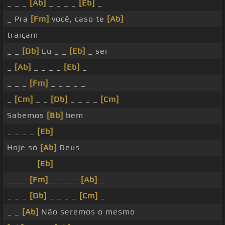
_ _ _
[Ab]
_ _ _ _
[Eb]
_
_ Pra
[Fm]
você, caso te
[Ab]
traiçam
_ _
[Db]
Eu _ _
[Eb]
_ sei
_
[Ab]
_ _ _ _
[Eb]
_
_ _ _
[Fm]
_ _ _ _ _
_
[Cm]
_ _
[Db]
_ _ _ _
[Cm]
Sabemos
[Bb]
bem
_ _ _ _
[Eb]
Hoje só
[Ab]
Deus
_ _ _ _
[Eb]
_
_ _ _
[Fm]
_ _ _ _
[Ab]
_
_ _ _
[Db]
_ _ _ _
[Cm]
_
_ _
[Ab]
Não seremos o mesmo