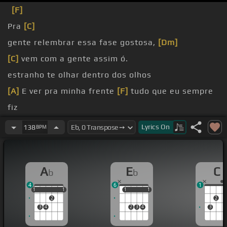
[F]
Pra
[C]
gente relembrar essa fase gostosa,
[Dm]
[C]
vem com a gente assim ó.
estranho te olhar dentro dos olhos
[A]
E ver pra minha frente
[F]
tudo que eu sempre
fiz
dos outros caras em 20 anos
Lyrics
On
138
BPM
Você era uma chance pra eu ser feliz
A
E
C
b
b
4
6
1
1
1
1
1
1
1
1
1
1
2
2
3
4
2
3
4
3