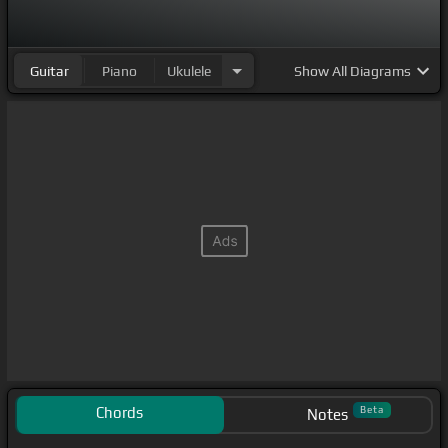
Guitar
Piano
Ukulele
Show
All Diagrams
Chords
Beta
Notes