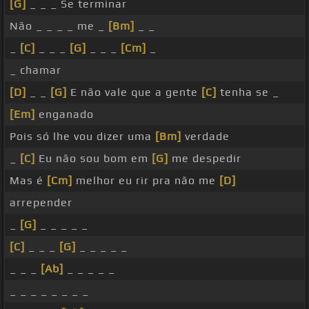
[G]
_ _ _ Se terminar
Não _ _ _ _ me _
[Bm]
_ _
_
[C]
_ _ _
[G]
_ _ _
[Cm]
_
_ chamar
[D]
_ _
[G]
E não vale que a gente
[C]
tenha se _
[Em]
enganado
Pois só lhe vou dizer uma
[Bm]
verdade
_
[C]
Eu não sou bom em
[G]
me despedir
Mas é
[Cm]
melhor eu rir pra não me
[D]
arrepender
_
[G]
_ _ _ _ _
[C]
_ _ _
[G]
_ _ _ _ _
_ _ _
[Ab]
_ _ _ _ _
_ _ _ _ _ _ _ _