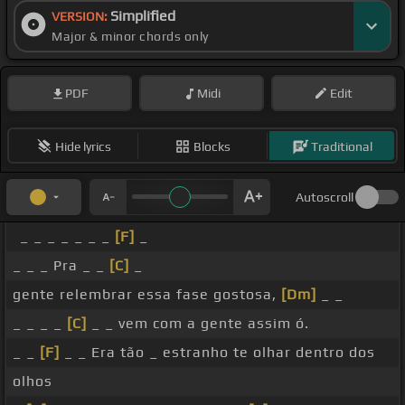
Simplified
VERSION:
Major & minor chords only
PDF
Midi
Edit
Hide lyrics
Blocks
Traditional
Autoscroll
_ _ _ _ _ _ _
[F]
_
_ _ _ Pra _ _
[C]
_
gente relembrar essa fase gostosa,
[Dm]
_ _
_ _ _ _
[C]
_ _ vem com a gente assim ó.
_ _
[F]
_ _ Era tão _ estranho te olhar dentro dos
olhos