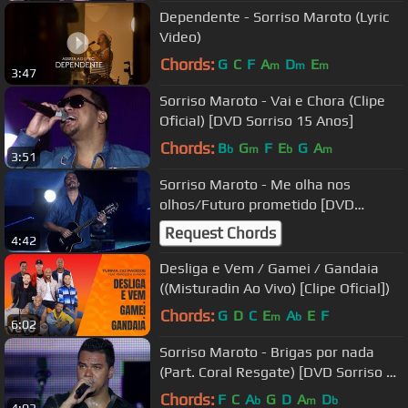
Dependente - Sorriso Maroto (Lyric
Video)
Chords:
G
C
F
A
D
E
m
m
m
3:47
Sorriso Maroto - Vai e Chora (Clipe
Oficial) [DVD Sorriso 15 Anos]
Chords:
B
G
F
E
G
A
b
m
b
m
3:51
Sorriso Maroto - Me olha nos
olhos/Futuro prometido [DVD
Sorriso 15 Anos]
Request Chords
4:42
Desliga e Vem / Gamei / Gandaia
((Misturadin Ao Vivo) [Clipe Oficial])
Chords:
G
D
C
E
A
E
F
m
b
6:02
Sorriso Maroto - Brigas por nada
(Part. Coral Resgate) [DVD Sorriso 15
Anos]
Chords:
F
C
A
G
D
A
D
b
m
b