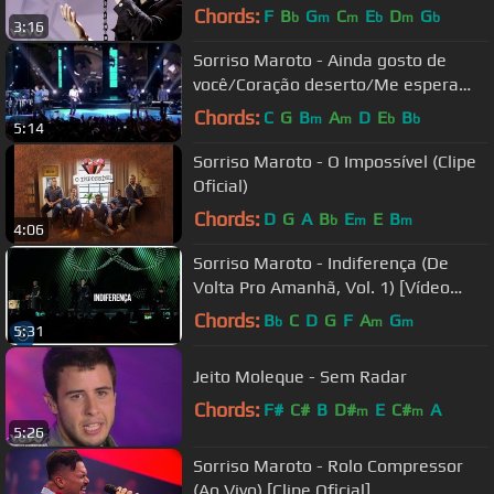
Chords:
F
B
G
C
E
D
G
b
m
m
b
m
b
3:16
Sorriso Maroto - Ainda gosto de
você/Coração deserto/Me espera
[DVD Sorriso 15 Anos]
Chords:
C
G
B
A
D
E
B
m
m
b
b
5:14
Sorriso Maroto - O Impossível (Clipe
Oficial)
Chords:
D
G
A
B
E
E
B
b
m
m
4:06
Sorriso Maroto - Indiferença (De
Volta Pro Amanhã, Vol. 1) [Vídeo
Oficial]
Chords:
B
C
D
G
F
A
G
b
m
m
5:31
Jeito Moleque - Sem Radar
Chords:
F#
C#
B
D#
E
C#
A
m
m
5:26
Sorriso Maroto - Rolo Compressor
(Ao Vivo) [Clipe Oficial]