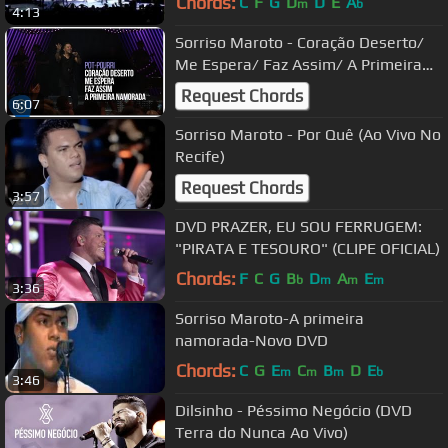
Chords:
C
F
G
D
D
E
A
m
b
4:13
Sorriso Maroto - Coração Deserto/
Me Espera/ Faz Assim/ A Primeira
Namorada [Video Oficial]
Request Chords
6:07
Sorriso Maroto - Por Quê (Ao Vivo No
Recife)
Request Chords
3:57
DVD PRAZER, EU SOU FERRUGEM:
"PIRATA E TESOURO" (CLIPE OFICIAL)
Chords:
F
C
G
B
D
A
E
b
m
m
m
3:36
Sorriso Maroto-A primeira
namorada-Novo DVD
Chords:
C
G
E
C
B
D
E
m
m
m
b
3:46
Dilsinho - Péssimo Negócio (DVD
Terra do Nunca Ao Vivo)