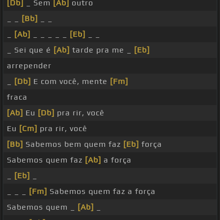
[Db]
_ Sem
[Ab]
outro
_ _
[Bb]
_ _
_
[Ab]
_ _ _ _ _
[Eb]
_ _
_ Sei que é
[Ab]
tarde pra me _
[Eb]
arrepender
_
[Db]
E com você, mente
[Fm]
fraca
[Ab]
Eu
[Db]
pra rir, você
Eu
[Cm]
pra rir, você
[Bb]
Sabemos bem quem faz
[Eb]
força
Sabemos quem faz
[Ab]
a força
_
[Eb]
_
_ _ _
[Fm]
Sabemos quem faz a força
Sabemos quem _
[Ab]
_