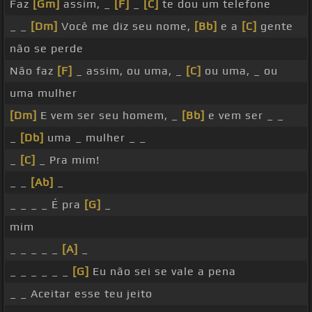
Faz
[Gm]
assim, _
[F]
_
[C]
te dou um telefone
_ _
[Dm]
Você me diz seu nome,
[Bb]
e a
[C]
gente
não se perde
Não faz
[F]
_ assim, ou uma, _
[C]
ou uma, _ ou
uma mulher
[Dm]
E vem ser seu homem, _
[Bb]
e vem ser _ _
_
[Db]
uma _ mulher _ _
_
[C]
_ Pra mim!
_ _
[Ab]
_
_ _ _ _ É pra
[G]
_
mim
_ _ _ _ _
[A]
_
_ _ _ _ _ _
[G]
Eu não sei se vale a pena
_ _ Aceitar esse teu jeito