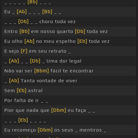
_ _ _ _ _
[Bb]
_ _ _
Eu _
[Ab]
_ _ _
[Bb]
_ _
_ _ _
[Db]
_ _ choro toda vez
Entro
[Bb]
em nosso quarto
[Db]
toda vez
Eu olho
[Ab]
no meu espelho
[Eb]
toda vez
E vejo
[F]
em seu retrato _
_
[Ab]
_ _
[Db]
_ Uma dor legal
Não vai ser
[Bbm]
fácil te encontrar
_
[Ab]
Tanta vontade de viver
Sem
[Eb]
astral
Por falta de ir _ _
Pior que nada que
[Dbm]
eu faça _ _
_ _ _
[Eb]
_ _ _ _
Eu recomeço
[Dbm]
os seus _ mentiros _