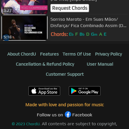
Request Chords
3:27
Sorriso Maroto - Em Suas Mãos/
Disfarça/ Fica Combinado Assim (De
Volta Pro Amanhã, Vol. 3)
Chords:
E
F
B
D
G
A
E
b
b
m
5:18
About ChordU
Features
Terms Of Use
Privacy Policy
Cancellation & Refund Policy
User Manual
Customer Support
Made with love and passion for music
Follow us on
Facebook
All contents are subject to copyright,
©
2023
ChordU.