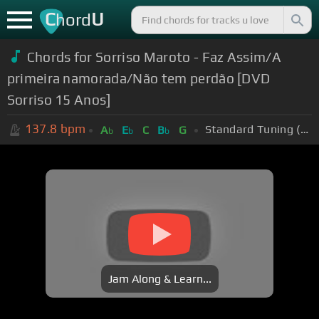
C
U
hord
Chords for Sorriso Maroto - Faz Assim/A
primeira namorada/Não tem perdão [DVD
Sorriso 15 Anos]
137.8
bpm
Standard Tuning (EADGBE)
A
E
C
B
G
b
b
b
Jam Along & Learn...