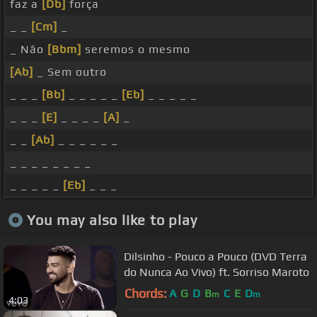
faz a
[Db]
força
_ _
[Cm]
_
_ Não
[Bbm]
seremos o mesmo
[Ab]
_ Sem outro
_ _ _
[Bb]
_ _ _ _ _
[Eb]
_ _ _ _ _
_ _ _
[E]
_ _ _ _
[A]
_
_ _
[Ab]
_ _ _ _ _ _
_ _ _ _ _ _ _ _
_ _ _ _ _
[Eb]
_ _ _
You may also like to play
Dilsinho - Pouco a Pouco (DVD Terra
do Nunca Ao Vivo) ft. Sorriso Maroto
Chords:
A
G
D
B
C
E
D
m
m
4:03