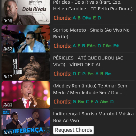
Péricles - Dois Rivais (Part. Esp.
Hellen Caroline - CD Feito Pra Durar)
Chords:
A
B
C#
E
D
m
3:38
Sorriso Maroto - Sinais (Ao Vivo No
Recife)
Chords:
A
E
B
F#
D
C#
F#
m
m
3:52
PÉRICLES - ATÉ QUE DUROU (AO
VIVO) - VÍDEO OFICIAL
Chords:
D
C
G
E
A
B
B
m
m
5:17
(Medley Romântico) Te Amar Sem
Medo / Meu Jeito de Ser / Dói
Demais (Ao Vivo)
Chords:
G
B
C
E
A
A
D
m
bm
7:01
Indiferença | Sorriso Maroto | Música
Boa Ao Vivo
Request Chords
5:31