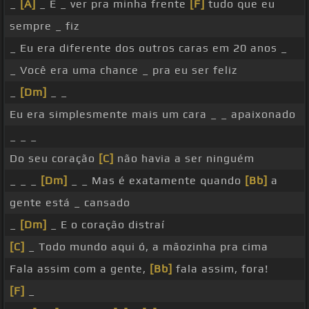
_
[A]
_ E _ ver pra minha frente
[F]
tudo que eu
sempre _ fiz
_ Eu era diferente dos outros caras em 20 anos _
_ Você era uma chance _ pra eu ser feliz
_
[Dm]
_ _
Eu era simplesmente mais um cara _ _ apaixonado
_ _ _
Do seu coração
[C]
não havia a ser ninguém
_ _ _
[Dm]
_ _ Mas é exatamente quando
[Bb]
a
gente está _ cansado
_
[Dm]
_ E o coração distraí
[C]
_ Todo mundo aqui ó, a mãozinha pra cima
Fala assim com a gente,
[Bb]
fala assim, fora!
[F]
_