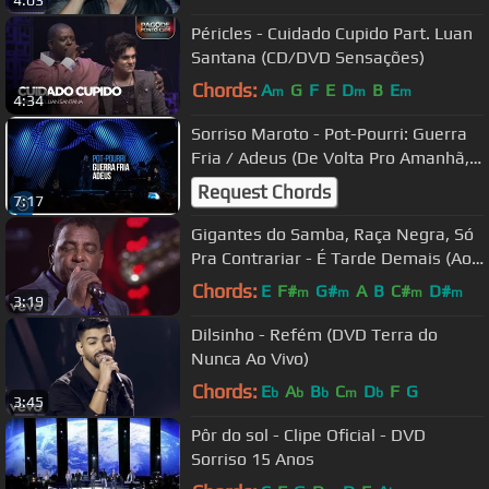
4:03
Péricles - Cuidado Cupido Part. Luan
Santana (CD/DVD Sensações)
Chords:
A
G
F
E
D
B
E
m
m
m
4:34
Sorriso Maroto - Pot-Pourri: Guerra
Fria / Adeus (De Volta Pro Amanhã,
Vol. 1) [Vídeo Oficial]
Request Chords
7:17
Gigantes do Samba, Raça Negra, Só
Pra Contrariar - É Tarde Demais (Ao
Vivo)
Chords:
E
F#
G#
A
B
C#
D#
m
m
m
m
3:19
Dilsinho - Refém (DVD Terra do
Nunca Ao Vivo)
Chords:
E
A
B
C
D
F
G
b
b
b
m
b
3:45
Pôr do sol - Clipe Oficial - DVD
Sorriso 15 Anos