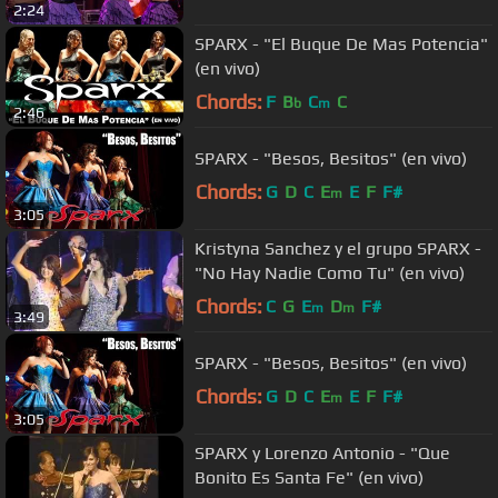
2:24
SPARX - "El Buque De Mas Potencia"
(en vivo)
Chords:
F
B
C
C
b
m
2:46
SPARX - "Besos, Besitos" (en vivo)
Chords:
G
D
C
E
E
F
F#
m
3:05
Kristyna Sanchez y el grupo SPARX -
"No Hay Nadie Como Tu" (en vivo)
Chords:
C
G
E
D
F#
m
m
3:49
SPARX - "Besos, Besitos" (en vivo)
Chords:
G
D
C
E
E
F
F#
m
3:05
SPARX y Lorenzo Antonio - "Que
Bonito Es Santa Fe" (en vivo)