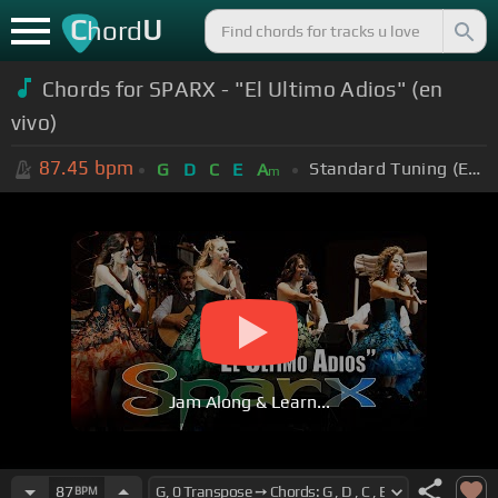
C
U
hord
Chords for SPARX - "El Ultimo Adios" (en
vivo)
87.45
bpm
Standard Tuning (EADGBE)
G
D
C
E
A
m
Jam Along & Learn...
87
BPM