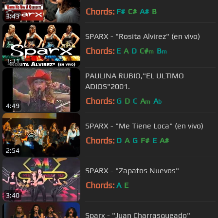
Chords:
F#
C#
A#
B
3:43
SPARX - "Rosita Alvirez" (en vivo)
Chords:
E
A
D
C#
B
m
m
3:31
PAULINA RUBIO,"EL ULTIMO
ADIOS"2001.
Chords:
G
D
C
A
A
m
b
4:49
SPARX - "Me Tiene Loca" (en vivo)
Chords:
D
A
G
F#
E
A#
2:54
SPARX - "Zapatos Nuevos"
Chords:
A
E
3:40
Sparx - "Juan Charrasqueado"