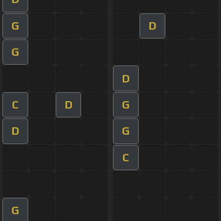
G
D
G
D
C
D
G
D
G
C
G