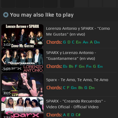
You may also like to play
Lorenzo Antonio y SPARX - "Como
Me Gustas" (en vivo)
Chords:
G
D
C
E
A
A
D
m
m
m
3:02
SPARX y Lorenzo Antonio -
"Guantanamera" (en vivo)
Chords:
E
B
F
G
F
G
E
b
b
m
m
m
5:05
Sparx - Te Amo, Te Amo, Te Amo
Chords:
C
F
G
B
G
D
m
b
m
3:05
SPARX - "Creando Recuerdos" -
Video Oficial - Official Video
Chords:
A
E
D
C#
3:22