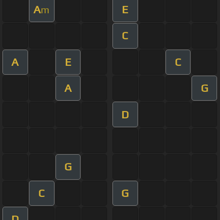
A
E
m
C
A
E
C
A
G
D
G
C
G
D