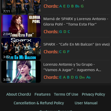
Chords:
A
E
D
B
B
G
b
7:11
Mamá de SPARX y Lorenzo Antonio -
Gloria Pohl - "Toma Esta Flor"
Chords:
G
D
C
2:04
SPARX - "Cafe En Mi Balcon" (en vivo)
Chords:
C
G
F
3:02
Lorenzo Antonio y Su Grupo -
"Vamos A Jugar" - Juguemos A
Cantar - Tercera Etapa
Chords:
E
A
B
D
G
D
A
m
b
3:08
About ChordU
Features
Terms Of Use
Privacy Policy
Cancellation & Refund Policy
User Manual