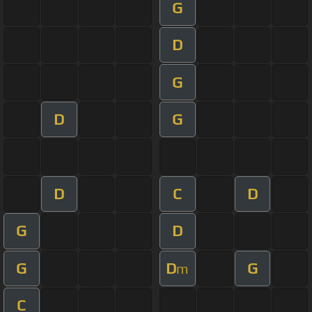
G
D
G
D
G
D
C
D
G
D
G
D
G
m
C