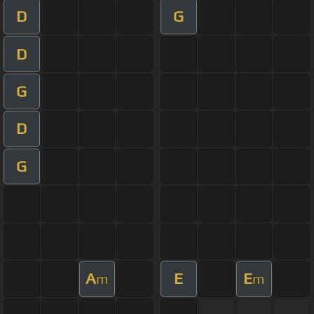
D
G
D
G
D
G
A
E
E
m
m