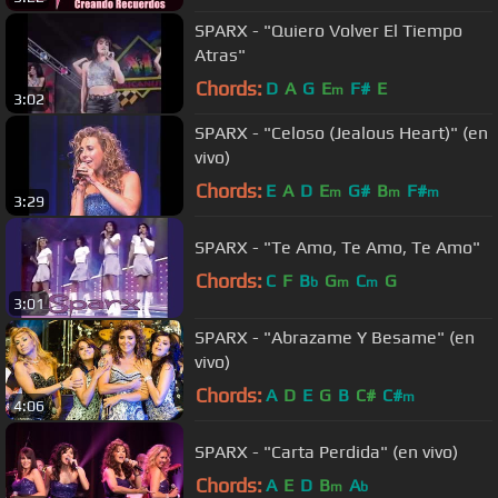
SPARX - "Quiero Volver El Tiempo
Atras"
Chords:
D
A
G
E
F#
E
m
3:02
SPARX - "Celoso (Jealous Heart)" (en
vivo)
Chords:
E
A
D
E
G#
B
F#
m
m
m
3:29
SPARX - "Te Amo, Te Amo, Te Amo"
Chords:
C
F
B
G
C
G
b
m
m
3:01
SPARX - "Abrazame Y Besame" (en
vivo)
Chords:
A
D
E
G
B
C#
C#
m
4:06
SPARX - "Carta Perdida" (en vivo)
Chords:
A
E
D
B
A
m
b