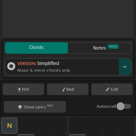
Chords
Beta
Notes
Simplified
VERSION:
Major & minor chords only
PDF
Midi
Edit
Hint
Autoscroll
Show
Lyrics
N