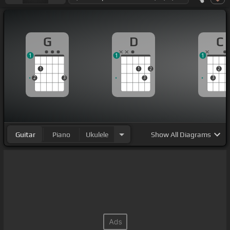
G
D
C
1
1
1
1
1
2
2
2
3
3
3
Guitar
Piano
Ukulele
Show
All Diagrams