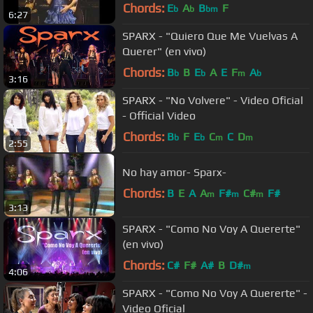
Chords:
E
A
B
F
b
b
bm
6:27
SPARX - "Quiero Que Me Vuelvas A
Querer" (en vivo)
Chords:
B
B
E
A
E
F
A
b
b
m
b
3:16
SPARX - "No Volvere" - Video Oficial
- Official Video
Chords:
B
F
E
C
C
D
b
b
m
m
2:55
No hay amor- Sparx-
Chords:
B
E
A
A
F#
C#
F#
m
m
m
3:13
SPARX - "Como No Voy A Quererte"
(en vivo)
Chords:
C#
F#
A#
B
D#
m
4:06
SPARX - "Como No Voy A Quererte" -
Video Oficial