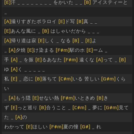
[E]
汗 _ _ _ _ _ _ _ _ をかいた _ _
[B]
アイスティーと
_
[A]
撮りすぎたポラロイ
[E]
ド写
[B]
真 _ _
[E]
あんな風に _
[B]
はしゃいだから _ _ _
[A]
帰り道は寂
[E]
しく _ なる
[B]
_
[E]
よ
_
[A]
夕焼
[E]
け染まる
[F#m]
駅のホ
[E]
ーム _
手
[A]
_ を振
[E]
るあなた
[F#m]
遠くな
[A]
って _
[B]
ゆ
[A]
く _ _ _ _ _
私
[E]
_ 恋に
[B]
落ちて
[C#m]
いる 苦しい
[G#m]
くら
い
_
[A]
もう隠
[E]
せない熱
[F#m]
いときめ
[B]
き
ず
[E]
っと巡り
[B]
合うこと _
[C#m]
_ 夢に
[G#m]
見て
た _
[A]
の
わかって
[E]
ほしい
[F#m]
夏の憧
[G#]
_ れ