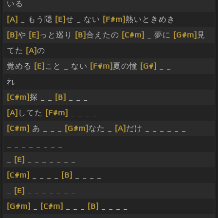
いる
[A]
_ もう隠
[E]
せ _ ない
[F#m]
熱いときめき
[B]
や
[E]
っと巡り
[B]
合えたの
[C#m]
_ 夢に
[G#m]
見
てた
[A]
の
覚める
[E]
こと _ ない
[F#m]
夏の憧
[G#]
_ _
れ
[C#m]
探 _ _
[B]
_ _ _
[A]
してた
[F#m]
_ _ _ _
[C#m]
あ _ _ _
[G#m]
なた _
[A]
だけ _ _ _ _ _ _
_ _ _ _ _ _ _ _
_
[E]
_ _ _ _ _ _ _
[C#m]
_ _ _ _
[B]
_ _ _ _
_
[E]
_ _ _ _ _ _ _
[G#m]
_
[C#m]
_ _ _
[B]
_ _ _ _