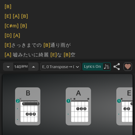
[B]
[E]
[A]
[B]
[C#m]
[B]
[D]
[A]
[E]
さっきまでの
[B]
通り雨が
[A]
嘘みたいに綺麗
[E]
な
[B]
空
[E]
そんな風 に
[B]
微笑むから い
[A]
つの間にか嬉
[E]
Lyrics
On
140
BPM
しく なる
[B]
よ
B
A
E
2
1
1
1
1
1
1
1
1
2
3
2
3
2
3
4