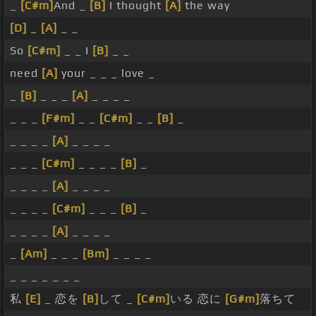
_
[C#m]
And _
[B]
I thought
[A]
the way
[D]
_
[A]
_ _
So
[C#m]
_ _ I
[B]
_ _
need
[A]
your _ _ _ love _
_
[B]
_ _ _
[A]
_ _ _ _
_ _ _
[F#m]
_ _
[C#m]
_ _
[B]
_
_ _ _ _
[A]
_ _ _ _
_ _ _
[C#m]
_ _ _ _
[B]
_
_ _ _ _
[A]
_ _ _ _
_ _ _ _
[C#m]
_ _ _
[B]
_
_ _ _ _
[A]
_ _ _ _
_
[Am]
_ _ _
[Bm]
_ _ _ _
_ _ _ _ _ _ _
私
[E]
_ 恋を
[B]
して _
[C#m]
いる 恋に
[G#m]
落ちて