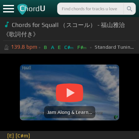
C
U
hord
Chords for Squall （スコール） - 福山雅治
《歌詞付き》
139.8
bpm
Standard Tuning (EADGBE)
B
A
E
C#
F#
m
m
Jam Along & Learn...
[E]
[C#m]