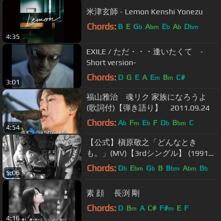
米津玄師 - Lemon Kenshi Yonezu
Chords:
B
E
G
A
E
A
D
b
bm
b
b
bm
4:35
EXILE / ただ・・・逢いたくて -
Short version-
Chords:
D
G
E
A
E
B
C#
m
m
3:01
福山雅治 魂リク 家族になろうよ
(歌詞付)【弾き語り】 2011.09.24
Chords:
A
F
E
F
D
B
C
b
m
b
b
bm
4:54
【公式】槇原敬之「どんなとき
も。」(MV)【3rdシングル】 (1991年)
Noriyuki Makihara/donnatokimo
Chords:
D
E
G
B
B
A
B
b
bm
b
bm
bm
b
5:06
【1位】
素 顔 長渕 剛
Chords:
D
B
A
C#
F#
E
F
m
m
4:16