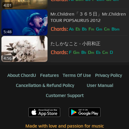
4:01
Mr.Children「３６５日」Mr.Children
TOUR POPSAURUS 2012
Chords:
A
E
B
F
G
C
B
b
b
b
m
m
m
bm
5:48
たしかなこと - 小田和正
Chords:
F
G
B
D
E
C
D
m
b
m
b
m
4:56
About ChordU
Features
Terms Of Use
Privacy Policy
Cancellation & Refund Policy
User Manual
Customer Support
Made with love and passion for music