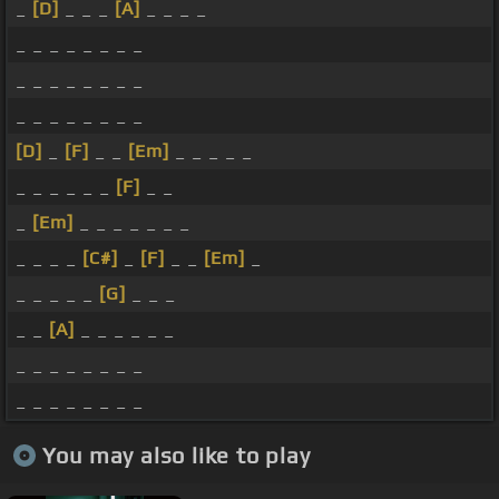
_
[D]
_ _ _
[A]
_ _ _ _
_ _ _ _ _ _ _ _
_ _ _ _ _ _ _ _
_ _ _ _ _ _ _ _
[D]
_
[F]
_ _
[Em]
_ _ _ _ _
_ _ _ _ _ _
[F]
_ _
_
[Em]
_ _ _ _ _ _ _
_ _ _ _
[C#]
_
[F]
_ _
[Em]
_
_ _ _ _ _
[G]
_ _ _
_ _
[A]
_ _ _ _ _ _
_ _ _ _ _ _ _ _
_ _ _ _ _ _ _ _
You may also like to play