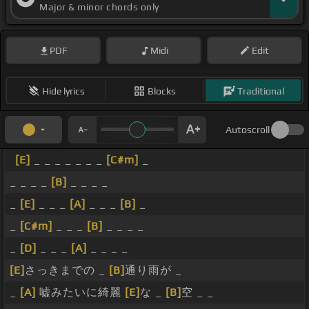
Major & minor chords only
PDF
Midi
Edit
Hide lyrics
Blocks
Traditional
Autoscroll
[E]
_ _ _ _ _ _ _
[C#m]
_
_ _ _ _
[B]
_ _ _ _
_
[E]
_ _ _
[A]
_ _ _
[B]
_
_
[C#m]
_ _ _
[B]
_ _ _ _
_
[D]
_ _ _
[A]
_ _ _ _
[E]
さっきまでの _
[B]
通り雨が _
_
[A]
嘘みたいに綺麗
[E]
な _
[B]
空 _ _