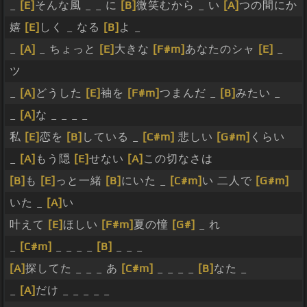
_
[E]
そんな風 _ _ に
[B]
微笑むから _ い
[A]
つの間にか
嬉
[E]
しく _ なる
[B]
よ _
_
[A]
_ ちょっと
[E]
大きな
[F#m]
あなたのシャ
[E]
_
ツ
_
[A]
どうした
[E]
袖を
[F#m]
つまんだ _
[B]
みたい _
_
[A]
な _ _ _ _
私
[E]
恋を
[B]
している _
[C#m]
悲しい
[G#m]
くらい
_
[A]
もう隠
[E]
せない
[A]
この切なさは
[B]
も
[E]
っと一緒
[B]
にいた _
[C#m]
い 二人で
[G#m]
いた _
[A]
い
叶えて
[E]
ほしい
[F#m]
夏の憧
[G#]
_ れ
_
[C#m]
_ _ _ _
[B]
_ _ _
[A]
探してた _ _ _ あ
[C#m]
_ _ _ _
[B]
なた _
_
[A]
だけ _ _ _ _ _