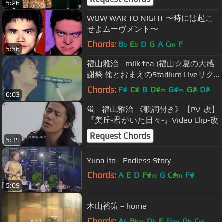
5:26
WOW WAR TO NIGHT 〜時には起こ
せよムーヴメント〜
Chords:
B
E
D
G
A
C
F
b
b
m
5:56
福山雅治 - milk tea (福山☆夏の大感
謝祭 俺とおまえのStadium Liveリク
エスト!!～弾き語りでやっちゃいマッ
Chords:
F#
C#
B
D#
G#
G#
D#
m
m
6:03
スル～)
蛍 - 福山雅治 《歌詞付き》【PV-改】
『美丘-君がいた日々-』Video Clip-改
Request Chords
5:39
Yuna Ito - Endless Story
Chords:
A
E
D
F#
G
C#
F#
m
m
5:09
木山裕策－home
Chords:
A
B
D
F
E
G
C
b
bm
b
bm
b
m