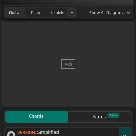
Guitar
Piano
Ukulele
Show
All Diagrams
Chords
Beta
Notes
Simplified
VERSION: