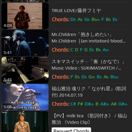
TRUE LOVE/藤井フミヤ
Chords:
D
A
G
B
F
B
E
b
b
b
bm
b
b
4:09
Mr.Children「抱きしめたい」
Mr.Children［(an imitation) blood
orange］Tour
Chords:
C
D
F
G
E
B
A
b
b
m
5:41
スキマスイッチ - 「奏（かなで）」
Music Video : SUKIMASWITCH /
KANADE Music Video
Chords:
F
E
G
G
B
A
B
b
b
m
b
b
bm
5:45
福山雅治 魂リク『 ながれ星』(歌詞
付) 2014.07.19
Chords:
C#
F#
D#
B
A#
A#
G#
m
m
m
5:06
【PV】milk tea 《歌詞付き》 / 福山
雅治 《Video Clip》
Request Chords