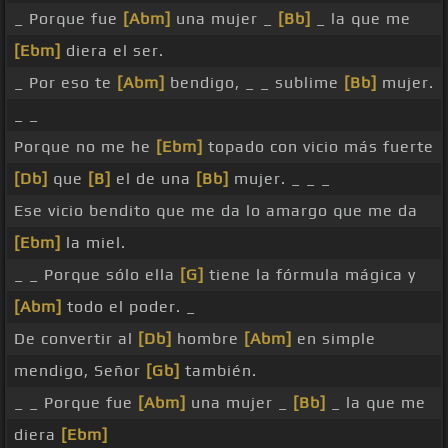
_ Porque fue
[Abm]
una mujer _
[Bb]
_ la que me
[Ebm]
diera el ser.
_ Por eso te
[Abm]
bendigo, _ _ sublime
[Bb]
mujer.
_ _
Porque no me he
[Ebm]
topado con vicio más fuerte
[Db]
que
[B]
el de una
[Bb]
mujer. _ _ _
Ese vicio bendito que me da lo amargo que me da
[Ebm]
la miel.
_ _ Porque sólo ella
[G]
tiene la fórmula mágica y
[Abm]
todo el poder. _
De convertir al
[Db]
hombre
[Abm]
en simple
mendigo, Señor
[Gb]
también.
_ _ Porque fue
[Abm]
una mujer _
[Bb]
_ la que me
diera
[Ebm]