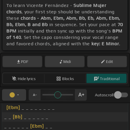
To learn Vicente Fernández -
Sublime Mujer
chords
, your first step should be understanding
these
chords - Abm, Ebm, Abm, Bb, Eb, Abm, Ebm,
Bb, Ebm, B and Bb
in sequence. Set your pace at
70
BPM
initially and then sync up with the song's
BPM
of 140
. Set the capo considering your vocal range
and favored chords, aligned with the
key: E Minor
.
PDF
Midi
Edit
Hide lyrics
Blocks
Traditional
Autoscroll
[Ebm]
_ _ _ _ _ _ _ _
_ _
[Bb]
_ _ _ _ _ _
_ _ _ _ _ _
[Ebm]
_ _