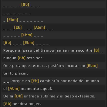
_ _ _ _ _
[Bb]
_ _ _
_ _ _ _ _ _ _ _
_
[Ebm]
_ _ _ _ _ _ _
_ _ _
[Eb]
_ _ _
[Abm]
_ _
_ _ _ _ _
[Ebm]
_ _ _
[Bb]
_ _ _
[Ebm]
_ _ _ _
Porque al paso del tiempo jamás me encontré
[B]
_
ningún
[Bb]
otro ser.
Que provoque ternura, pasión y locura con
[Ebm]
tanto placer.
_ _ Porque no
[Eb]
cambiaría por nada del mundo
el
[Abm]
momento aquel. _
De la
[Db]
entrega sublime y el beso extasiado,
[Gb]
bendita mujer.