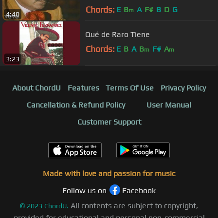
Chords:
E
B
A
F#
B
D
G
m
4:40
Qué de Raro Tiene
Chords:
E
B
A
B
F#
A
m
m
3:23
About ChordU
Features
Terms Of Use
Privacy Policy
Cancellation & Refund Policy
User Manual
Customer Support
Made with love and passion for music
Follow us on
Facebook
All contents are subject to copyright,
©
2023
ChordU.
provided for educational and personal non-commercial