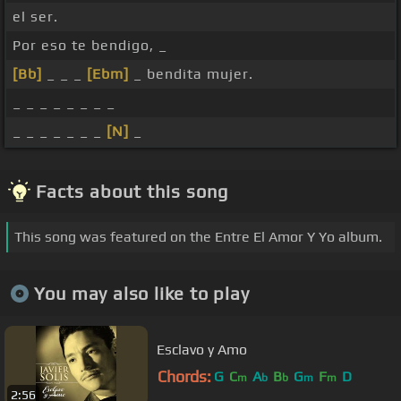
el ser.
Por eso te bendigo, _
[Bb]
_ _ _
[Ebm]
_ bendita mujer.
_ _ _ _ _ _ _ _
_ _ _ _ _ _ _
[N]
_
Facts about this song
This song was featured on the Entre El Amor Y Yo album.
You may also like to play
Esclavo y Amo
Chords:
G
C
A
B
G
F
D
m
b
b
m
m
2:56