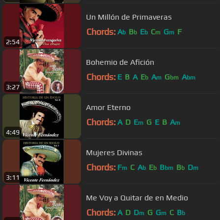
Un Millón de Primaveras
Chords:
A
B
E
C
G
F
b
b
b
m
m
2:54
Bohemio de Afición
Chords:
E
B
A
E
A
G
A
b
m
bm
bm
3:27
Amor Eterno
Chords:
A
D
E
G
E
B
A
m
m
4:49
Mujeres Divinas
Chords:
F
C
A
E
B
B
D
m
b
b
bm
b
m
3:11
Me Voy a Quitar de en Medio
Chords:
A
D
D
G
G
C
B
m
m
b