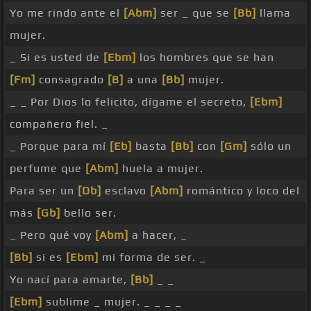
Yo me rindo ante el
[Abm]
ser _ que se
[Bb]
llama
mujer.
_ Si es usted de
[Ebm]
los hombres que se han
[Fm]
consagrado
[B]
a una
[Bb]
mujer.
_ _ Por Dios lo felicito, dígame el secreto,
[Ebm]
compañero fiel. _
_ Porque para mí
[Eb]
basta
[Bb]
con
[Gm]
sólo un
perfume que
[Abm]
huela a mujer.
Para ser un
[Db]
esclavo
[Abm]
romántico y loco del
más
[Gb]
bello ser.
_ Pero qué voy
[Abm]
a hacer, _
[Bb]
si es
[Ebm]
mi forma de ser. _
Yo nací para amarte,
[Bb]
_ _
[Ebm]
sublime _ mujer. _ _ _ _