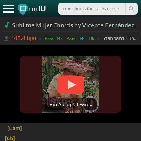
C
U
hord
Sublime Mujer Chords by
Vicente Fernández
140.4
bpm
Standard Tuning (EADGBE)
E
B
A
E
D
bm
b
bm
b
b
Jam Along & Learn...
[Ebm]
[Bb]