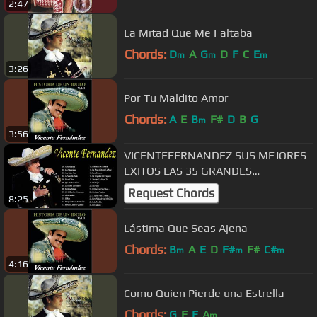
2:47
La Mitad Que Me Faltaba
Chords:
D
A
G
D
F
C
E
m
m
m
3:26
Por Tu Maldito Amor
Chords:
A
E
B
F#
D
B
G
m
3:56
VICENTEFERNANDEZ SUS MEJORES
EXITOS LAS 35 GRANDES
CANCIONES DE VICENTEFERNANDEZ
Request Chords
8:25
Lástima Que Seas Ajena
Chords:
B
A
E
D
F#
F#
C#
m
m
m
4:16
Como Quien Pierde una Estrella
Chords:
G
F
E
A
m