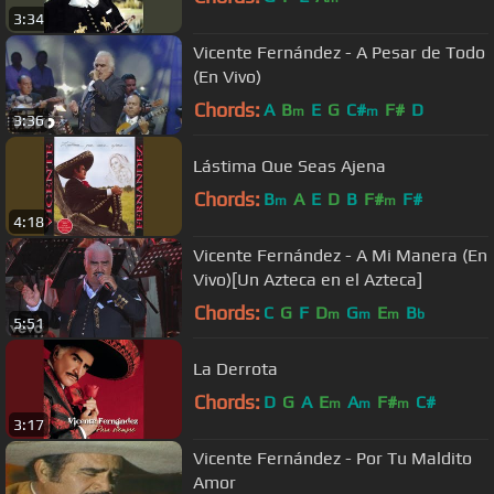
3:34
Vicente Fernández - A Pesar de Todo
(En Vivo)
Chords:
A
B
E
G
C#
F#
D
m
m
3:36
Lástima Que Seas Ajena
Chords:
B
A
E
D
B
F#
F#
m
m
4:18
Vicente Fernández - A Mi Manera (En
Vivo)[Un Azteca en el Azteca]
Chords:
C
G
F
D
G
E
B
m
m
m
b
5:51
La Derrota
Chords:
D
G
A
E
A
F#
C#
m
m
m
3:17
Vicente Fernández - Por Tu Maldito
Amor