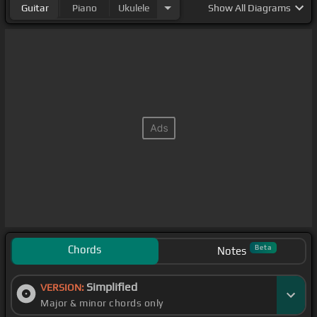
Guitar
Piano
Ukulele
Show
All Diagrams
Chords
Beta
Notes
Simplified
VERSION:
Major & minor chords only