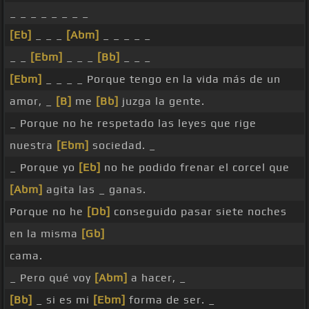
_ _ _ _ _ _ _ _
[Eb]
_ _ _
[Abm]
_ _ _ _ _
_ _
[Ebm]
_ _ _
[Bb]
_ _ _
[Ebm]
_ _ _ _ Porque tengo en la vida más de un
amor, _
[B]
me
[Bb]
juzga la gente.
_ Porque no he respetado las leyes que rige
nuestra
[Ebm]
sociedad. _
_ Porque yo
[Eb]
no he podido frenar el corcel que
[Abm]
agita las _ ganas.
Porque no he
[Db]
conseguido pasar siete noches
en la misma
[Gb]
cama.
_ Pero qué voy
[Abm]
a hacer, _
[Bb]
_ si es mi
[Ebm]
forma de ser. _