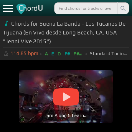
C
U
hord
Chords for Suena La Banda - Los Tucanes De
Tijuana (En Vivo desde Long Beach, CA. USA
"Jenni Vive 2015")
114.85
bpm
Standard Tuning (EADGBE)
A
E
D
F#
F#
m
Jam Along & Learn...