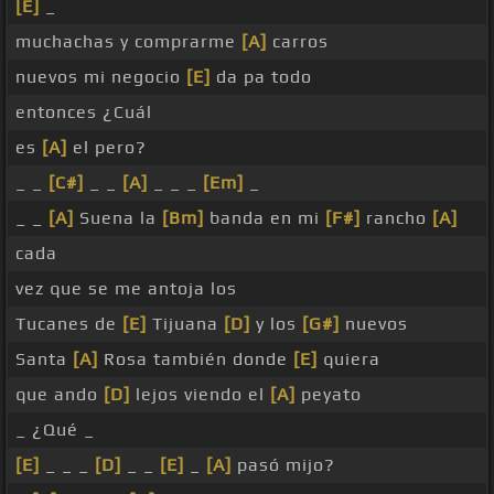
[E]
_
muchachas y comprarme
[A]
carros
nuevos mi negocio
[E]
da pa todo
entonces ¿Cuál
es
[A]
el pero?
_ _
[C#]
_ _
[A]
_ _ _
[Em]
_
_ _
[A]
Suena la
[Bm]
banda en mi
[F#]
rancho
[A]
cada
vez que se me antoja los
Tucanes de
[E]
Tijuana
[D]
y los
[G#]
nuevos
Santa
[A]
Rosa también donde
[E]
quiera
que ando
[D]
lejos viendo el
[A]
peyato
_ ¿Qué _
[E]
_ _ _
[D]
_ _
[E]
_
[A]
pasó mijo?