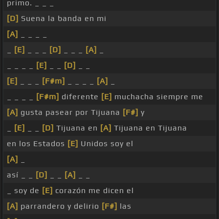
primo. _ _ _
[D]
Suena la banda en mi
[A]
_ _ _ _
_
[E]
_ _ _
[D]
_ _ _
[A]
_
_ _ _ _
[E]
_ _
[D]
_ _
[E]
_ _ _
[F#m]
_ _ _ _
[A]
_
_ _ _ _
[F#m]
diferente
[E]
muchacha siempre me
[A]
gusta pasear por Tijuana
[F#]
y
_
[E]
_ _
[D]
Tijuana en
[A]
Tijuana en Tijuana
en los Estados
[E]
Unidos soy el
[A]
_
así _ _
[D]
_ _
[A]
_ _
_ soy de
[E]
corazón me dicen el
[A]
parrandero y delirio
[F#]
las