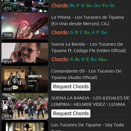
CA.)
Chords:
B
F
G
G
D
F
E
b
m
m
m
b
2:53
La Piñata - Los Tucanes de Tijuana
(En Vivo desde Merced, CA.)
Chords:
G
D
C
E
A
F
D
m
m
3:08
Suena La Banda – Los Tucanes De
Tijuana ft. Código FN (Video Oficial)
Chords:
A
A
D
E
B
G
b
m
bm
3:57
Comandante 09 - Los Tucanes De
Tijuana (Audio Oficial)
Request Chords
4:00
SUENA LA BANDA - LOS ILEGALES DE
LEMPIRA | HELMER VIDEZ | LIZAMA
Request Chords
3:04
Los Tucanes De Tijuana - Soy Todo