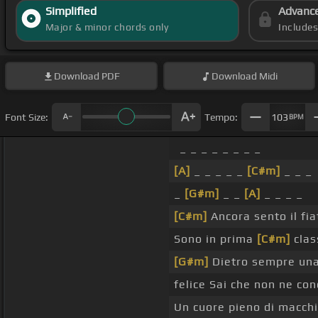
Simplified
Advanc
Major & minor chords only
Include
Download
PDF
Download
Midi
Font Size:
Tempo:
103
BPM
_ _ _ _ _ _ _ _
[A]
_ _ _ _ _
[C#m]
_ _ _
_
[G#m]
_ _
[A]
_ _ _ _
[C#m]
Ancora sento il fia
Sono in prima
[C#m]
clas
[G#m]
Dietro sempre un
felice Sai che non ne co
Un cuore pieno di macchi