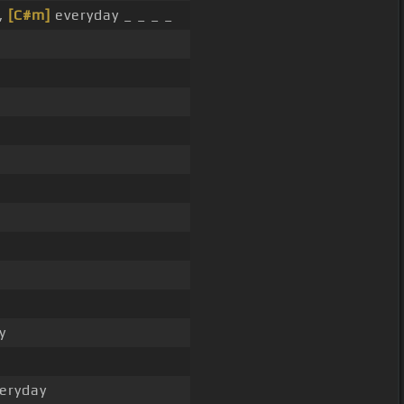
,
[C#m]
everyday _ _ _ _
y
eryday