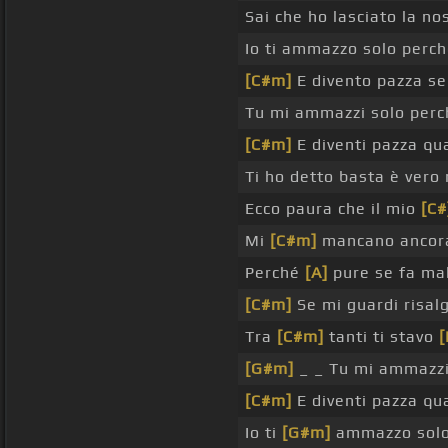
Sai che ho lasciato la no
Io ti ammazzo solo perch
[C#m]
E divento pazza s
Tu mi ammazzi solo per
[C#m]
E diventi pazza qu
Ti ho detto basta è vero
Ecco paura che il mio
[C#
Mi
[C#m]
mancano ancora
Perché
[A]
pure se fa ma
[C#m]
Se mi guardi risal
Tra
[C#m]
tanti ti stavo
[
[G#m]
_ _ Tu mi ammazzi
[C#m]
E diventi pazza q
Io ti
[G#m]
ammazzo solo