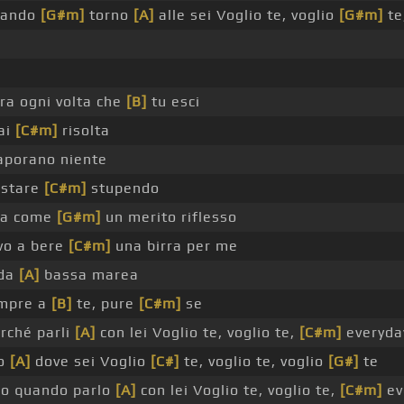
uando
[G#m]
torno
[A]
alle sei Voglio te, voglio
[G#m]
te
ra ogni volta che
[B]
tu esci
ai
[C#m]
risolta
porano niente
 stare
[C#m]
stupendo
ara come
[G#m]
un merito riflesso
vo a bere
[C#m]
una birra per me
 da
[A]
bassa marea
empre a
[B]
te, pure
[C#m]
se
rché parli
[A]
con lei Voglio te, voglio te,
[C#m]
everyda
so
[A]
dove sei Voglio
[C#]
te, voglio te, voglio
[G#]
te
o quando parlo
[A]
con lei Voglio te, voglio te,
[C#m]
ev