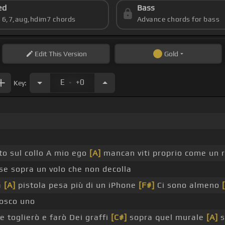
ed
Bass
s 6,7,aug,hdim7 chords
Advance chords for bass
Edit
This Version
Gold
.
E
+0
Key:
to sul collo A mio ego
[A]
mancan viti proprio come un 
se sopra un volo che non decolla
a
[A]
pistola pesa più di un iPhone
[F#]
Ci sono almeno
nosco uno
e toglierò e farò Dei graffi
[C#]
sopra quel murale
[A]
s