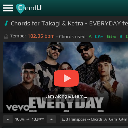
C
U
hord
Chords for
Takagi & Ketra - EVERYDAY feat
102.95
bpm
Tempo:
Chords used:
A
C#
G#
B
m
m
Jam Along & Learn...
100
➙
103
BPM
%