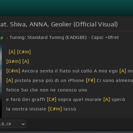
. Shiva, ANNA, Geolier (Official Visual)
Tuning:
Standard Tuning (EADGBE)
Capo:
+0
fret
C#
[A]
[C#m]
[G#m]
[A]
[C#m]
Ancora sento il fiato sul collo A mio ego
[A]
ma
[A]
pistola pesa più di un iPhone
[F#]
Ci sono almen
felice Sai che non ne conosco uno
e farò Dei graffi
[C#]
sopra quel murale
[A]
sperò
la nostra iniziale
[C#m]
lassù
lei Voglio te, voglio
[B]
te, everyday