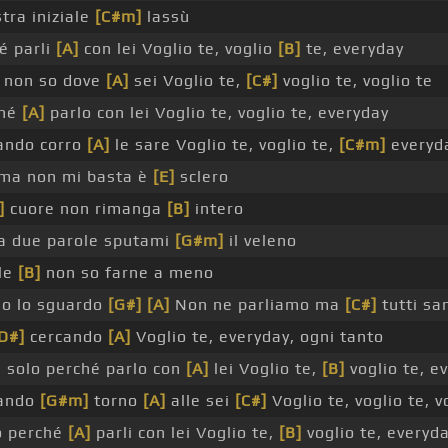
stra iniziale
[C#m]
lassù
é parli
[A]
con lei Voglio te, voglio
[B]
te, everyday
e non so dove
[A]
sei Voglio te,
[C#]
voglio te, voglio te
ché
[A]
parlo con lei Voglio te, voglio te, everyday
ando corro
[A]
le sare Voglio te, voglio te,
[C#m]
everyd
 ma non mi basta è
[E]
sclero
]
cuore non rimanga
[B]
intero
 due parole sputami
[G#m]
il veleno
le
[B]
non so farne a meno
go lo sguardo
[G#]
[A]
Non ne parliamo ma
[C#]
tutti sa
D#]
cercando
[A]
Voglio te, everyday, ogni tanto
 solo perché parlo con
[A]
lei Voglio te,
[B]
voglio te, e
uando
[G#m]
torno
[A]
alle sei
[C#]
Voglio te, voglio te, v
 perché
[A]
parli con lei Voglio te,
[B]
voglio te, everyd