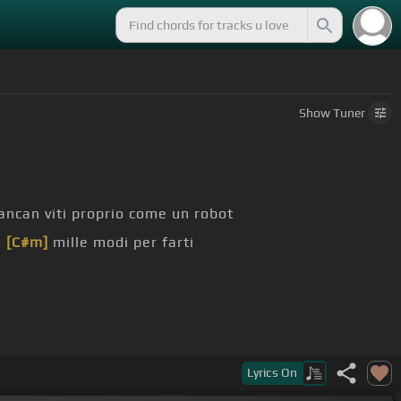
Show
Tuner
ncan viti proprio come un robot
o
[C#m]
mille modi per farti
Lyrics
On