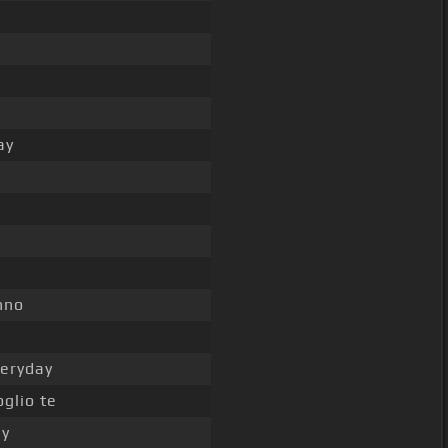
ay
nno
veryday
oglio te
ay