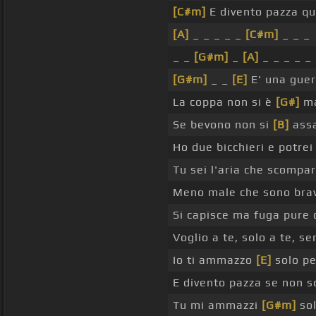
[C#m]
E divento pazza q
[A]
_ _ _ _ _
[C#m]
_ _ _
_ _
[G#m]
_
[A]
_ _ _ _ _
[G#m]
_ _
[E]
E' una guer
La coppa non si è
[G#]
m
Se bevono non si
[B]
assa
Ho due bicchieri e potrei
Tu sei l'aria che scomp
Meno male che sono bra
Si capisce ma fuga pure
Voglio a te, solo a te, s
Io ti ammazzo
[E]
solo pe
E divento pazza se non 
Tu mi ammazzi
[G#m]
sol