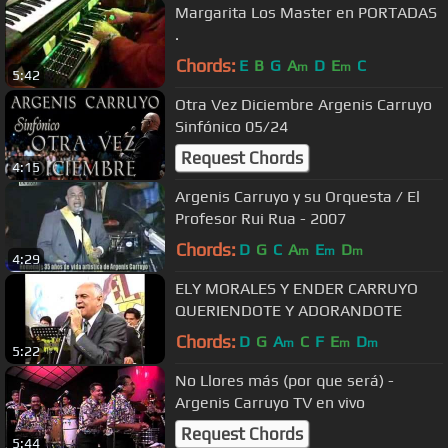
Margarita Los Master en PORTADAS
.
Chords:
E
B
G
A
D
E
C
m
m
5:42
Otra Vez Diciembre Argenis Carruyo
Sinfónico 05/24
Request Chords
4:15
Argenis Carruyo y su Orquesta / El
Profesor Rui Rua - 2007
Chords:
D
G
C
A
E
D
m
m
m
4:29
ELY MORALES Y ENDER CARRUYO
QUERIENDOTE Y ADORANDOTE
Chords:
D
G
A
C
F
E
D
m
m
m
5:22
No Llores más (por que será) -
Argenis Carruyo TV en vivo
Request Chords
5:44