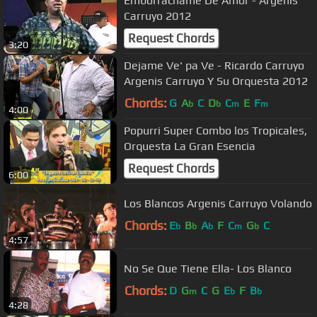
Emborrachame De Amor - Argenis
Carruyo 2012
Request Chords
3:20
Dejame Ve' pa Ve - Ricardo Carruyo
Argenis Carruyo Y Su Orquesta 2012
Chords:
G
A
C
D
C
E
F
b
b
m
m
4:00
Popurri Super Combo los Tropicales,
Orquesta La Gran Esencia
Request Chords
6:00
Los Blancos Argenis Carruyo Volando
Chords:
E
B
A
F
C
G
C
b
b
b
m
b
4:57
No Se Que Tiene Ella- Los Blanco
Chords:
D
G
C
G
E
F
B
m
b
b
4:28