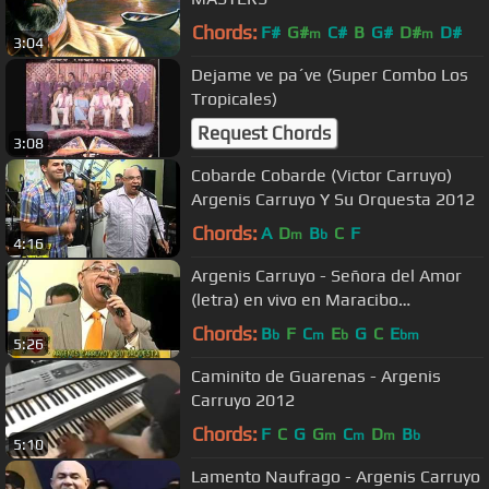
Chords:
F#
G#
C#
B
G#
D#
D#
m
m
3:04
Dejame ve pa´ve (Super Combo Los
Tropicales)
Request Chords
3:08
Cobarde Cobarde (Victor Carruyo)
Argenis Carruyo Y Su Orquesta 2012
Chords:
A
D
B
C
F
m
b
4:16
Argenis Carruyo - Señora del Amor
(letra) en vivo en Maracibo
Venezuela Musica Latina
Chords:
B
F
C
E
G
C
E
b
m
b
bm
5:26
Caminito de Guarenas - Argenis
Carruyo 2012
Chords:
F
C
G
G
C
D
B
m
m
m
b
5:10
Lamento Naufrago - Argenis Carruyo