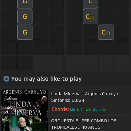
G
C
G
C
m
G
C
m
You may also like to play
Linda Minerva - Argenis Carruyo
Sinfónico 08/24
Chords:
B
C
F
D
B
D
b
b
bm
6:03
ORQUESTA SUPER COMBO LOS
TROPICALES ...40 AÑOS