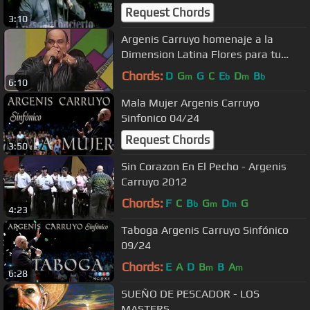
Request Chords
3:10
Argenis Carruyo homenaje a la
Dimension Latina Flores para tu
altar
Chords:
D
G
G
C
E
D
B
m
b
m
b
6:10
Mala Mujer Argenis Carruyo
Sinfonico 04/24
Request Chords
3:50
Sin Corazon En El Pecho - Argenis
Carruyo 2012
Chords:
F
C
B
G
D
G
b
m
m
4:23
Taboga Argenis Carruyo Sinfónico
09/24
Chords:
E
A
D
B
B
A
m
m
6:28
SUEÑO DE PESCADOR - LOS
MASTERS