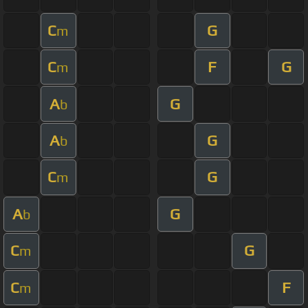
C
G
m
C
F
G
m
A
G
b
A
G
b
C
G
m
A
G
b
C
G
m
C
F
m