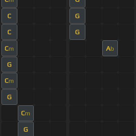
C
G
C
G
C
A
m
b
G
C
m
G
C
m
G