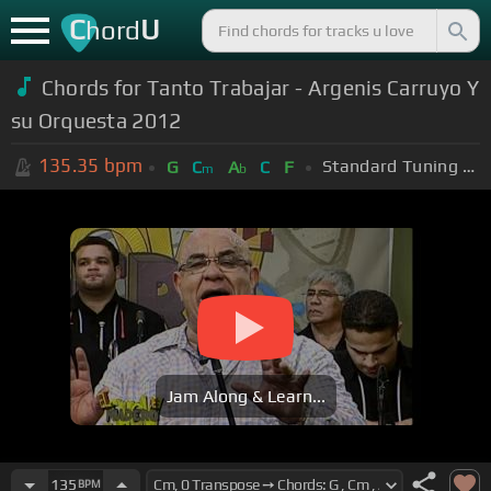
C
U
hord
Chords for Tanto Trabajar - Argenis Carruyo Y
su Orquesta 2012
135.35
bpm
Standard Tuning (EADGBE)
G
C
A
C
F
m
b
Jam Along & Learn...
135
BPM