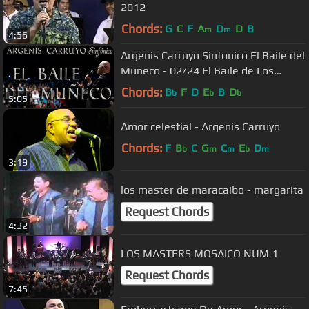
2012
Chords:
G
C
F
A
D
D
B
m
m
4:56
Argenis Carruyo Sinfonico El Baile del
Muñeco - 02/24 El Baile de Los
Mangos
Chords:
B
F
D
E
B
D
b
b
b
5:05
Amor celestial - Argenis Carruyo
Chords:
F
B
C
G
C
E
D
b
m
m
b
m
3:19
los master de maracaibo - margarita
Request Chords
4:32
LOS MASTERS MOSAICO NUM 1
Request Chords
7:45