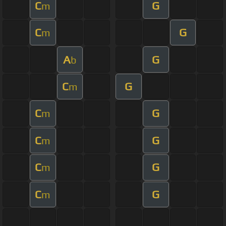
C
G
m
C
G
m
A
G
b
C
G
m
C
G
m
C
G
m
C
G
m
C
G
m