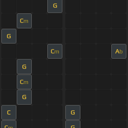
G
C
m
G
C
A
m
b
G
C
m
G
C
G
C
G
m