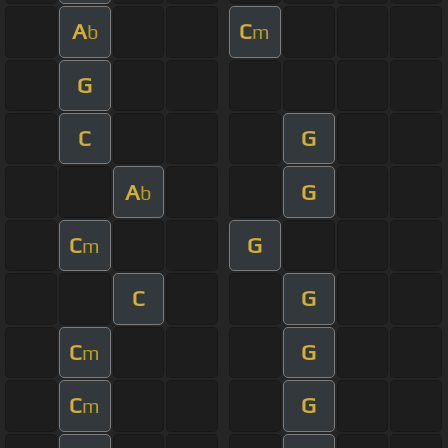
A
C
b
m
G
C
G
A
G
b
C
G
m
C
G
C
G
m
C
G
m