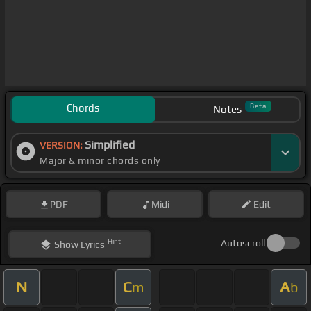
Chords
Beta
Notes
Simplified
VERSION:
Major & minor chords only
PDF
Midi
Edit
Hint
Autoscroll
Show
Lyrics
N
C
A
m
b