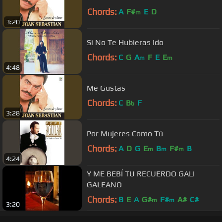
Chords:
A
F#
E
D
m
3:20
Si No Te Hubieras Ido
Chords:
C
G
A
F
E
E
m
m
4:48
Me Gustas
Chords:
C
B
F
b
3:28
Por Mujeres Como Tú
Chords:
A
D
G
E
B
F#
B
m
m
m
4:24
Y ME BEBÍ TU RECUERDO GALI
GALEANO
Chords:
B
E
A
G#
F#
A#
C#
m
m
3:20