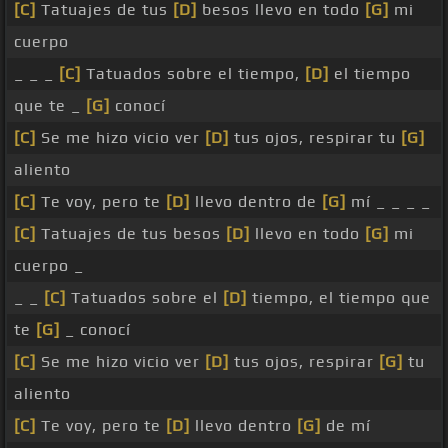
[C]
Tatuajes de tus
[D]
besos llevo en todo
[G]
mi
cuerpo
_ _ _
[C]
Tatuados sobre el tiempo,
[D]
el tiempo
que te _
[G]
conocí
[C]
Se me hizo vicio ver
[D]
tus ojos, respirar tu
[G]
aliento
[C]
Te voy, pero te
[D]
llevo dentro de
[G]
mí _ _ _ _
[C]
Tatuajes de tus besos
[D]
llevo en todo
[G]
mi
cuerpo _
_ _
[C]
Tatuados sobre el
[D]
tiempo, el tiempo que
te
[G]
_ conocí
[C]
Se me hizo vicio ver
[D]
tus ojos, respirar
[G]
tu
aliento
[C]
Te voy, pero te
[D]
llevo dentro
[G]
de mí