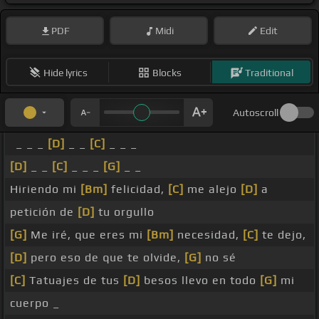
PDF
Midi
Edit
Hide lyrics
Blocks
Traditional
Autoscroll
_ _ _
[D]
_ _
[C]
_ _ _
[D]
_ _
[C]
_ _ _
[G]
_ _
Hiriendo mi
[Bm]
felicidad,
[C]
me alejo
[D]
a
petición de
[D]
tu orgullo
[G]
Me iré, que eres mi
[Bm]
necesidad,
[C]
te dejo,
[D]
pero eso de que te olvide,
[G]
no sé
[C]
Tatuajes de tus
[D]
besos llevo en todo
[G]
mi
cuerpo _