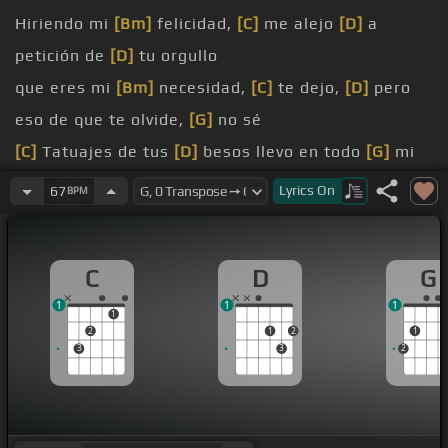
Hiriendo mi
[Bm]
felicidad,
[C]
me alejo
[D]
a
petición de
[D]
tu orgullo
que eres mi
[Bm]
necesidad,
[C]
te dejo,
[D]
pero
eso de que te olvide,
[G]
no sé
[C]
Tatuajes de tus
[D]
besos llevo en todo
[G]
mi
cuerpo
Lyrics
On
67
BPM
[C]
Tatuados sobre el
[D]
tiempo, el tiempo que te
[G]
conocí
C
D
G
[G]
adiento
1
1
1
[G]
mí
1
2
1
2
1
3
3
2