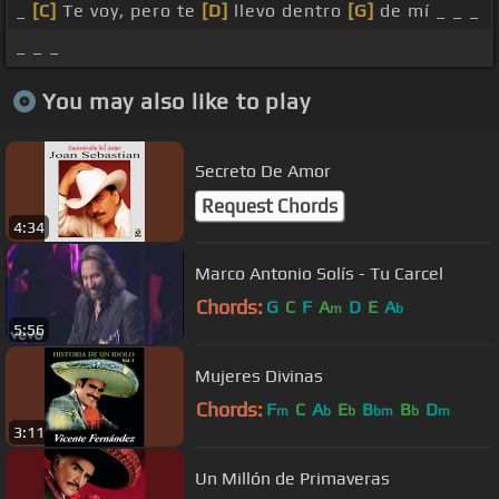
_
[C]
Te voy, pero te
[D]
llevo dentro
[G]
de mí _ _ _
_ _ _
You may also like to play
Secreto De Amor
Request Chords
4:34
Marco Antonio Solís - Tu Carcel
Chords:
G
C
F
A
D
E
A
m
b
5:56
Mujeres Divinas
Chords:
F
C
A
E
B
B
D
m
b
b
bm
b
m
3:11
Un Millón de Primaveras