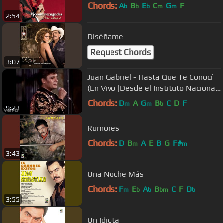
Chords:
A
B
E
C
G
F
b
b
b
m
m
2:54
Diséñame
Request Chords
3:07
Juan Gabriel - Hasta Que Te Conocí
(En Vivo [Desde el Instituto Nacional
de Bellas Artes])
Chords:
D
A
G
B
C
D
F
m
m
b
9:23
Rumores
Chords:
D
B
A
E
B
G
F#
m
m
3:43
Una Noche Más
Chords:
F
E
A
B
C
F
D
m
b
b
bm
b
3:55
Un Idiota