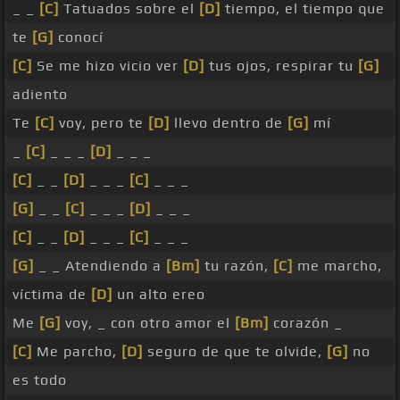
_ _
[C]
Tatuados sobre el
[D]
tiempo, el tiempo que
te
[G]
conocí
[C]
Se me hizo vicio ver
[D]
tus ojos, respirar tu
[G]
adiento
Te
[C]
voy, pero te
[D]
llevo dentro de
[G]
mí
_
[C]
_ _ _
[D]
_ _ _
[C]
_ _
[D]
_ _ _
[C]
_ _ _
[G]
_ _
[C]
_ _ _
[D]
_ _ _
[C]
_ _
[D]
_ _ _
[C]
_ _ _
[G]
_ _ Atendiendo a
[Bm]
tu razón,
[C]
me marcho,
víctima de
[D]
un alto ereo
Me
[G]
voy, _ con otro amor el
[Bm]
corazón _
[C]
Me parcho,
[D]
seguro de que te olvide,
[G]
no
es todo