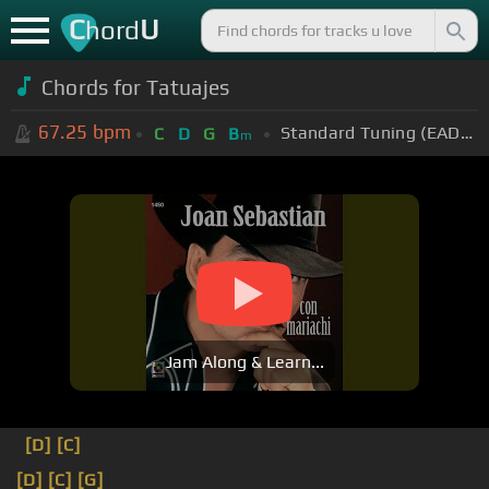
C
U
hord
Chords for Tatuajes
67.25
bpm
Standard Tuning (EADGBE)
C
D
G
B
m
Jam Along & Learn...
[D]
[C]
[D]
[C]
[G]