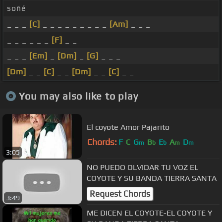
soñé
_ _ _
[C]
_ _ _ _ _ _ _ _ _
[Am]
_ _ _
_ _ _ _ _ _
[F]
_ _
_ _ _
[Em]
_
[Dm]
_
[G]
_ _ _
[Dm]
_ _
[C]
_ _
[Dm]
_ _
[C]
_ _
You may also like to play
El coyote Amor Pajarito
Chords:
F
C
G
B
E
A
D
m
b
b
m
m
3:05
NO PUEDO OLVIDAR TU VOZ EL
COYOTE Y SU BANDA TIERRA SANTA
Request Chords
3:49
ME DICEN EL COYOTE-EL COYOTE Y