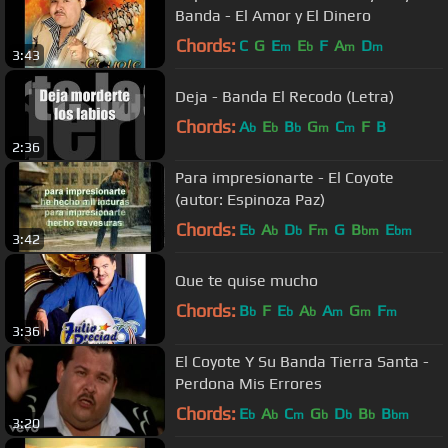
Banda - El Amor y El Dinero
Chords:
C
G
E
E
F
A
D
m
b
m
m
3:43
Deja - Banda El Recodo (Letra)
Chords:
A
E
B
G
C
F
B
b
b
b
m
m
2:36
Para impresionarte - El Coyote
(autor: Espinoza Paz)
Chords:
E
A
D
F
G
B
E
b
b
b
m
bm
bm
3:42
Que te quise mucho
Chords:
B
F
E
A
A
G
F
b
b
b
m
m
m
3:36
El Coyote Y Su Banda Tierra Santa -
Perdona Mis Errores
Chords:
E
A
C
G
D
B
B
b
b
m
b
b
b
bm
3:20