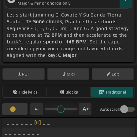
Major & minor chords only
Let's start jamming El Coyote Y Su Banda Tierra
Santa -
Te Soñé chords
, Practice these chords
sequence - C, F, G, C, Dm, C and G. A good strategy
is to initiate at
72 BPM
and then accelerate to the
track's regular
speed of 146 BPM
. Set the capo
considering your vocal range and favored chords,
aligned with the
key: C Major
.
PDF
Midi
Edit
Hide lyrics
Blocks
Traditional
Autoscroll
_ _ _ _ _ _
[C]
_ _
_ _ _ _ _ _ _ _