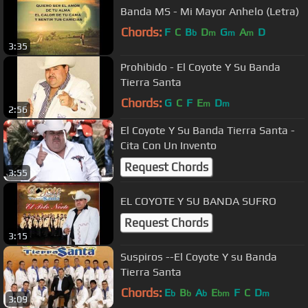
Banda MS - Mi Mayor Anhelo (Letra)
Chords:
F
C
B
D
G
A
D
b
m
m
m
3:35
Prohibido - El Coyote Y Su Banda
Tierra Santa
Chords:
G
C
F
E
D
m
m
2:56
El Coyote Y Su Banda Tierra Santa -
Cita Con Un Invento
Request Chords
3:55
EL COYOTE Y SU BANDA SUFRO
Request Chords
3:15
Suspiros --El Coyote Y su Banda
Tierra Santa
Chords:
E
B
A
E
F
C
D
b
b
b
bm
m
3:09