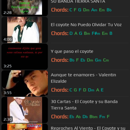
SU BANDA TIERRA SANTA
Chords:
C
F
G
D
A
E
B
m
m
m
b
2:28
El coyote No Puedo Olvidar Tu Voz
Chords:
D
A
G
B
F#
E
B
m
m
m
4:06
Y que paso el coyote
Chords:
B
F
E
D
G
C
b
b
m
m
m
3:25
Aunque te enamores - Valentin
Elizalde
Chords:
C
G
F
D
D
A
E
m
3:55
30 Cartas - El Coyote y su Banda
Tierra Santa
Chords:
E
A
D
B
F
F
b
b
b
bm
m
2:30
Reproches Al Viento - El Coyote y su