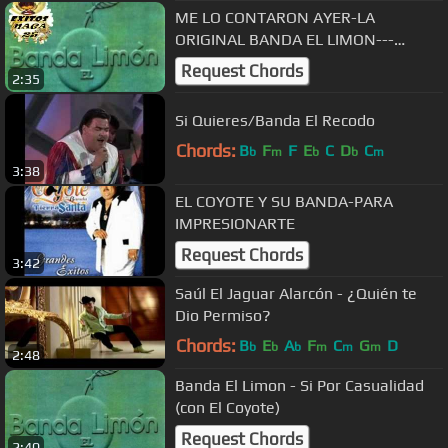
ME LO CONTARON AYER-LA
ORIGINAL BANDA EL LIMON---
EXITOS NAGA 25.flv
Request Chords
2:35
Si Quieres/Banda El Recodo
Chords:
B
F
F
E
C
D
C
b
m
b
b
m
3:38
EL COYOTE Y SU BANDA-PARA
IMPRESIONARTE
Request Chords
3:42
Saúl El Jaguar Alarcón - ¿Quién te
Dio Permiso?
Chords:
B
E
A
F
C
G
D
b
b
b
m
m
m
2:48
Banda El Limon - Si Por Casualidad
(con El Coyote)
Request Chords
2:40