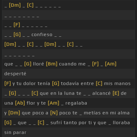
_
[Dm]
_
[C]
_ _ _ _ _ _
_ _ _ _ _ _ _ _
_ _
[F]
_ _ _ _ _ _
_ _
[G]
_ _ confieso _ _
[Dm]
_ _
[C]
_ _
[Dm]
_ _
[C]
_ _
_ _ _ _ _ _ _
que _ _
[G]
lloré
[Bm]
cuando me _
[F]
_
[Am]
desperté
[F]
y tu dolor tenía
[G]
todavía entre
[C]
mis manos
_
[G]
_ _ _
[C]
que en la luna te _ _ alcancé
[E]
de
una
[Ab]
flor y te
[Am]
_ regalaba
y
[Dm]
que poco a
[N]
poco te _ metías en mi alma
[G]
_ que _ _
[C]
_ sufrí tanto por ti y que _ lloraba
sin parar