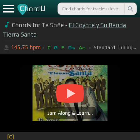
C
U
hord
Chords for Te Soñe -
El Coyote y Su Banda
Tierra Santa
145.75
bpm
Standard Tuning (EADGBE)
C
G
F
D
A
m
m
Jam Along & Learn...
[C]