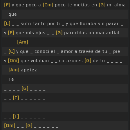
[F]
y que poco a
[Cm]
poco te metías en
[G]
mi alma
_ que _
[C]
_ _ sufrí tanto por ti _ y que lloraba sin parar _
y
[F]
que mis ojos _ _
[G]
parecidas un manantial
_ _ _
[Am]
_
_
[C]
y que _ conocí el _ amor a través de tu _ piel
y
[Dm]
que volaban _ _ corazones
[G]
de tu _ _ _ _
_
[Am]
apetez
_ Te _ _ _
_ _ _ _
[G]
_ _ _ _
_ _
[C]
_ _ _ _ _ _
_ _ _ _ _ _ _ _
_ _
[F]
_ _ _ _ _ _
[Dm]
_ _
[G]
_ _ _ _ _ _