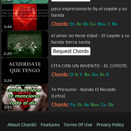
para impresionarte by el coyote y su
banda
Chords:
E
A
D
C
B
C
B
b
b
b
m
bm
b
3:44
el amor no tiene edad - El coyote y su
banda tierra santa
Request Chords
2:29
CITA CON UN INVENTO - EL COYOTE.
Chords:
D
G
C
B
E
E
E
m
m
b
3:24
Te Presumo - Banda El Recodo
(Letra)
Chords:
F
E
A
B
C
D
m
b
b
bm
m
b
3:11
About ChordU
Features
Terms Of Use
Privacy Policy