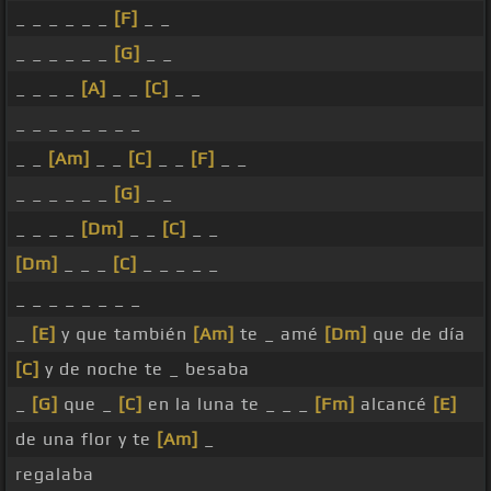
_ _ _ _ _ _
[F]
_ _
_ _ _ _ _ _
[G]
_ _
_ _ _ _
[A]
_ _
[C]
_ _
_ _ _ _ _ _ _ _
_ _
[Am]
_ _
[C]
_ _
[F]
_ _
_ _ _ _ _ _
[G]
_ _
_ _ _ _
[Dm]
_ _
[C]
_ _
[Dm]
_ _ _
[C]
_ _ _ _ _
_ _ _ _ _ _ _ _
_
[E]
y que también
[Am]
te _ amé
[Dm]
que de día
[C]
y de noche te _ besaba
_
[G]
que _
[C]
en la luna te _ _ _
[Fm]
alcancé
[E]
de una flor y te
[Am]
_
regalaba