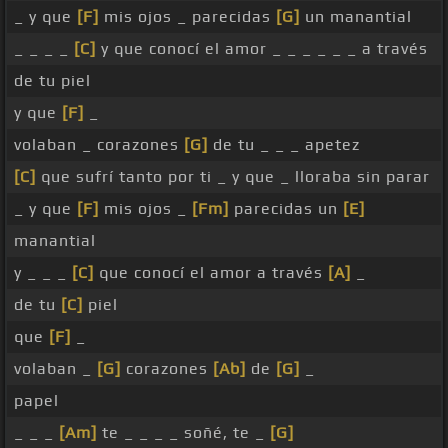
_ y que
[F]
mis ojos _ parecidas
[G]
un manantial
_ _ _ _
[C]
y que conocí el amor _ _ _ _ _ _ a través
de tu piel
y que
[F]
_
volaban _ corazones
[G]
de tu _ _ _ apetez
[C]
que sufrí tanto por ti _ y que _ lloraba sin parar
_ y que
[F]
mis ojos _
[Fm]
parecidas un
[E]
manantial
y _ _ _
[C]
que conocí el amor a través
[A]
_
de tu
[C]
piel
que
[F]
_
volaban _
[G]
corazones
[Ab]
de
[G]
_
papel
_ _ _
[Am]
te _ _ _ _ soñé, te _
[G]