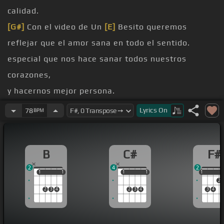
calidad.
[G#]
Con el video de Un
[E]
Besito queremos
reflejar que el amor sana en todo el sentido.
especial que nos hace sanar todos nuestros
corazones,
y hacernos mejor persona.
[F#]
[C#]
[F#]
Lyrics
On
78
BPM
[D#]
Y si te
[C#]
digo que de insomnio me van
[B]
a
tratar,
B
C#
F#
[F#]
que los
[C#]
doctores se preguntan
[B]
cómo
2
4
2
me van a ayudar,
1
1
1
1
1
1
1
1
1
1
2
[F#]
que eres la
[C#]
cura perfecta para
[F#]
mi
2
3
4
2
3
4
3
4
enfermedad.