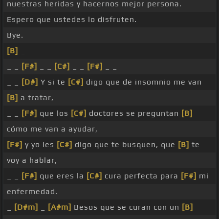
nuestras heridas y hacernos mejor persona.
Espero que ustedes lo disfruten.
Bye.
[B]
_
_ _
[F#]
_ _
[C#]
_ _
[F#]
_ _
_ _
[D#]
Y si te
[C#]
digo que de insomnio me van
[B]
a tratar,
_ _
[F#]
que los
[C#]
doctores se preguntan
[B]
cómo me van a ayudar,
[F#]
y yo les
[C#]
digo que te busquen, que
[B]
te
voy a hablar,
_ _
[F#]
que eres la
[C#]
cura perfecta para
[F#]
mi
enfermedad.
_
[D#m]
_
[A#m]
Besos que se curan con un
[B]