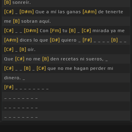
[B]
sonreír.
[C#]
_
[D#m]
Que a mí las ganas
[A#m]
de tenerte
me
[B]
sobran aquí.
[C#]
_ _
[D#m]
Con
[Fm]
tu
[B]
_
[C#]
mirada ya me
[A#m]
dices lo que
[D#]
quiero _
[F#]
_ _ _ _
[B]
_ _
[C#]
_
[B]
oír.
Que
[C#]
no me
[B]
den recetas ni sueros, _
[C#]
_ _
[B]
_
[C#]
que no me hagan perder mi
dinero. _
[F#]
_ _ _ _ _ _ _ _
_ _ _ _ _ _ _ _
_ _ _ _ _ _ _ _
_ _ _ _ _ _ _ _