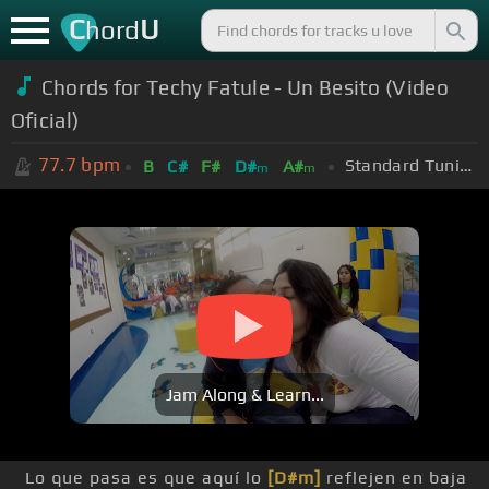
C
U
hord
Chords for
Techy Fatule - Un Besito (Video
Oficial)
77.7
bpm
Standard Tuning (EADGBE)
B
C#
F#
D#
A#
m
m
Jam Along & Learn...
Lo que pasa es que aquí lo
[D#m]
reflejen en baja