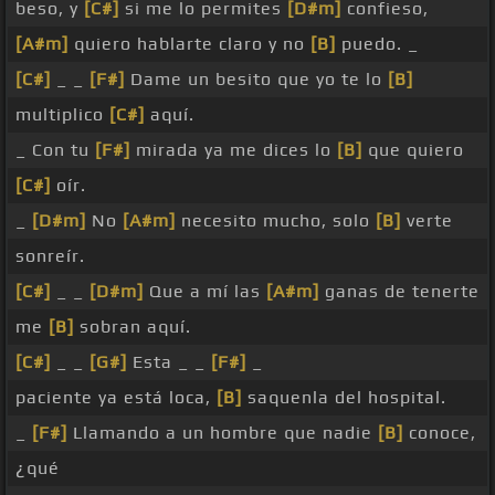
beso, y
[C#]
si me lo permites
[D#m]
confieso,
[A#m]
quiero hablarte claro y no
[B]
puedo. _
[C#]
_ _
[F#]
Dame un besito que yo te lo
[B]
multiplico
[C#]
aquí.
_ Con tu
[F#]
mirada ya me dices lo
[B]
que quiero
[C#]
oír.
_
[D#m]
No
[A#m]
necesito mucho, solo
[B]
verte
sonreír.
[C#]
_ _
[D#m]
Que a mí las
[A#m]
ganas de tenerte
me
[B]
sobran aquí.
[C#]
_ _
[G#]
Esta _ _
[F#]
_
paciente ya está loca,
[B]
saquenla del hospital.
_
[F#]
Llamando a un hombre que nadie
[B]
conoce,
¿qué