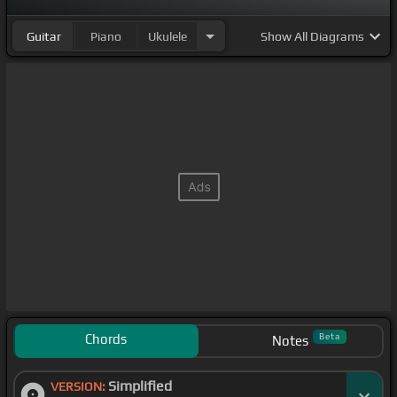
Guitar
Piano
Ukulele
Show
All Diagrams
Chords
Beta
Notes
Simplified
VERSION: