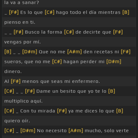
la va a sanar?
_
[F#]
Es lo que
[C#]
hago todo el día mientras
[B]
pienso en ti.
_ _
[F#]
Busco la forma
[C#]
de decirte que
[F#]
vengas por mí.
[B]
_ _
[D#m]
Que no me
[A#m]
den recetas ni
[F#]
sueros, que no me
[C#]
hagan perder mi
[D#m]
dinero.
Al
[F#]
menos que seas mi enfermero.
[C#]
_ _
[F#]
Dame un besito que yo te lo
[B]
multiplico aquí.
[C#]
_ Con tu mirada
[F#]
ya me dices lo que
[B]
quiero oír.
[C#]
_
[D#m]
No necesito
[A#m]
mucho, solo verte