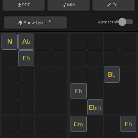
PDF
Midi
Edit
Hint
Autoscroll
Show
Lyrics
N
A
b
E
b
B
b
E
b
E
bm
C
E
m
b