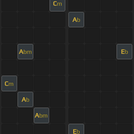
C
m
A
b
A
E
bm
b
C
m
A
b
A
bm
E
b