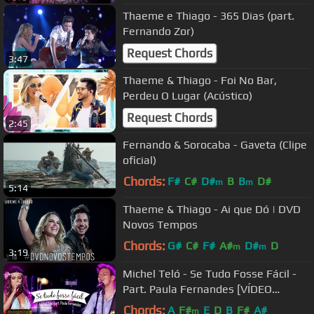
Thaeme e Thiago - 365 Dias (part.
Fernando Zor)
Request Chords
3:47
Thaeme & Thiago - Foi No Bar,
Perdeu O Lugar (Acústico)
Request Chords
2:45
Fernando & Sorocaba - Gaveta (Clipe
oficial)
Chords:
F#
C#
D#
B
B
D#
m
m
5:14
Thaeme & Thiago - Ai que Dó | DVD
Novos Tempos
Chords:
G#
C#
F#
A#
D#
D
m
m
3:19
Michel Teló - Se Tudo Fosse Fácil -
Part. Paula Fernandes [VÍDEO
OFICIAL]
Chords:
A
F#
E
D
B
F#
A#
m