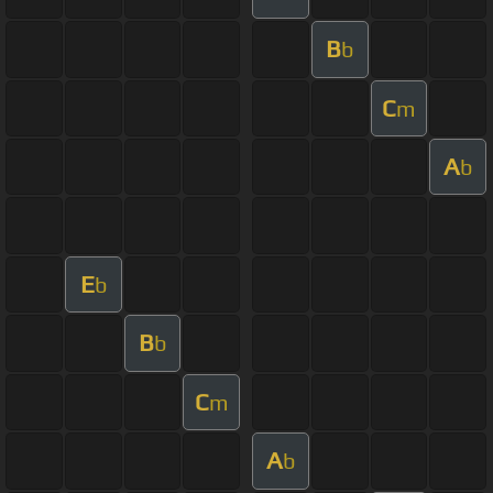
B
b
C
m
A
b
E
b
B
b
C
m
A
b