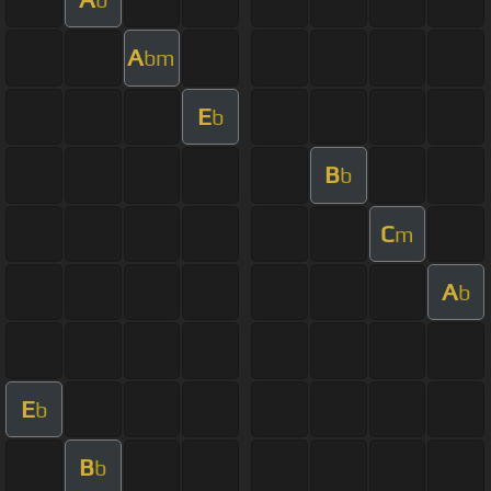
A
bm
E
b
B
b
C
m
A
b
E
b
B
b