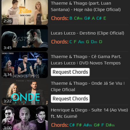
Thaeme & Thiago (part. Luan
Santana) - Hoje não (Clipe Oficial)
Chords:
B
C#
G#
A
C#
E
m
2:26
Lucas Lucco - Destino (Clipe Oficial)
Chords:
C
F
A
G
D
D
m
m
3:45
Thaeme & Thiago - Cê Gama Part.
Lucas Lucco | DVD Novos Tempos
Request Chords
3:34
Thaeme & Thiago - Onde Já Se Viu |
Clipe Oficial
Request Chords
3:22
Henrique & Diego - Suíte 14 (Ao Vivo)
ft. Mc Guimê
Chords:
C#
F#
A#
G#
F
D#
m
m
3:00