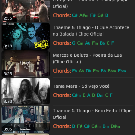
Oficial)
Chords:
C#
A#
F#
G#
B
m
2:55
Thaeme & Thiago - O Que Acontece
na Balada | Clipe Oficial
Chords:
G
C
A
F
B
C
F
m
b
m
b
3:19
Marcos e Belutti - Poeira da Lua
(Clipe Oficial)
Chords:
E
A
D
F
B
B
E
b
b
b
m
b
bm
bm
3:25
Tania Mara - Só Vejo Você
Chords:
C#
E
A
B
D
C
F
m
m
3:30
Thaeme & Thiago - Bem Feito | Clipe
Oficial
Chords:
B
F#
C#
G#
B
D#
m
m
m
3:05