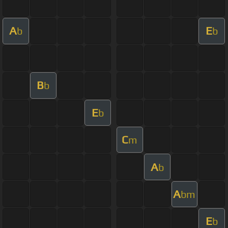
A
E
b
b
B
b
E
b
C
m
A
b
A
bm
E
b