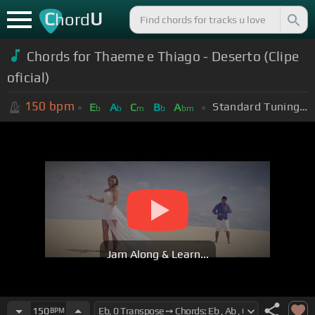
C
U
hord
Chords for Thaeme e Thiago - Deserto (Clipe
oficial)
150
bpm
Standard Tuning (EADGBE)
E
A
C
B
A
b
b
m
b
bm
Jam Along & Learn...
150
BPM