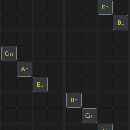
E
b
B
b
C
m
A
b
E
b
B
b
C
m