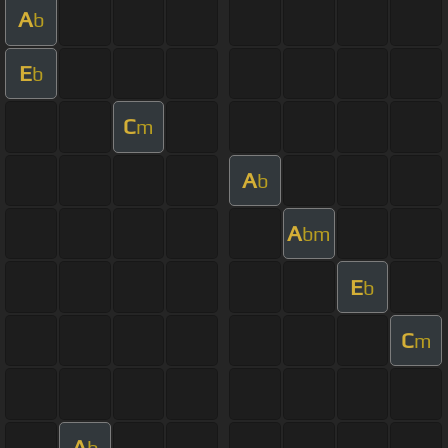
A
b
E
b
C
m
A
b
A
bm
E
b
C
m
A
b