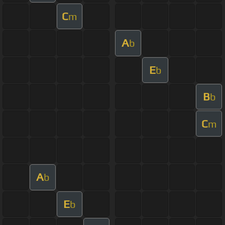
C
m
A
b
E
b
B
b
C
m
A
b
E
b