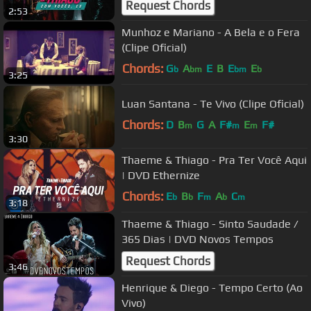
Request Chords
2:53
Munhoz e Mariano - A Bela e o Fera
(Clipe Oficial)
Chords:
G
A
E
B
E
E
b
bm
bm
b
3:25
Luan Santana - Te Vivo (Clipe Oficial)
Chords:
D
B
G
A
F#
E
F#
m
m
m
3:30
Thaeme & Thiago - Pra Ter Você Aqui
| DVD Ethernize
Chords:
E
B
F
A
C
b
b
m
b
m
3:18
Thaeme & Thiago - Sinto Saudade /
365 Dias | DVD Novos Tempos
Request Chords
3:46
Henrique & Diego - Tempo Certo (Ao
Vivo)