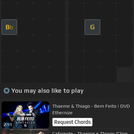
B
G
b
You may also like to play
Thaeme & Thiago - Bem Feito | DVD
Ethernize
Request Chords
2:59
Cafajeste - Thaeme e Thiago (Clipe