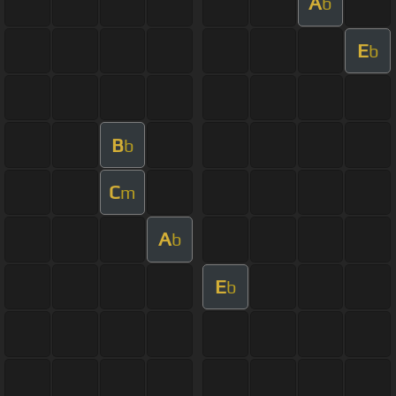
A
b
E
b
B
b
C
m
A
b
E
b