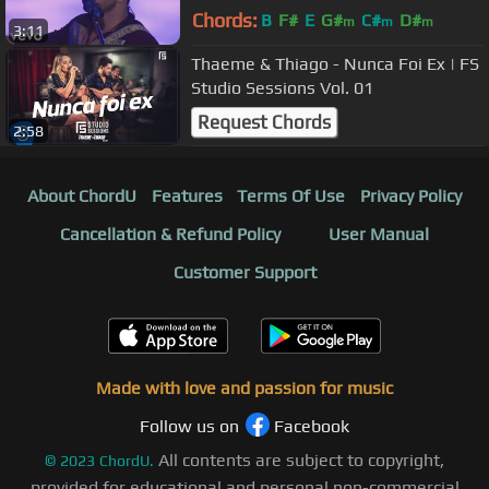
Chords:
B
F#
E
G#
C#
D#
m
m
m
3:11
Thaeme & Thiago - Nunca Foi Ex | FS
Studio Sessions Vol. 01
Request Chords
2:58
About ChordU
Features
Terms Of Use
Privacy Policy
Cancellation & Refund Policy
User Manual
Customer Support
Made with love and passion for music
Follow us on
Facebook
All contents are subject to copyright,
©
2023
ChordU.
provided for educational and personal non-commercial