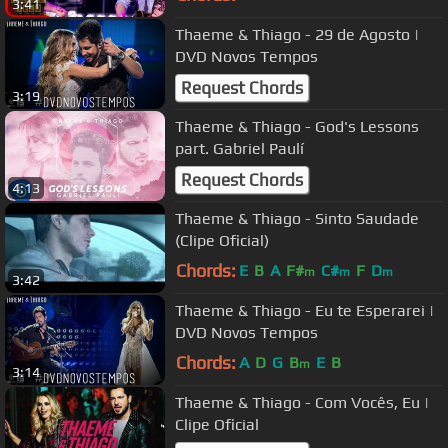
3:41
Thaeme & Thiago - 29 de Agosto |
DVD Novos Tempos
Request Chords
3:19
Thaeme & Thiago - God's Lessons
part. Gabriel Paulí
Request Chords
4:13
Thaeme & Thiago - Sinto Saudade
(Clipe Oficial)
Chords:
E
B
A
F#
C#
F
D
m
m
m
3:42
Thaeme & Thiago - Eu te Esperarei |
DVD Novos Tempos
Chords:
A
D
G
B
E
B
m
3:14
Thaeme & Thiago - Com Vocês, Eu |
Clipe Oficial