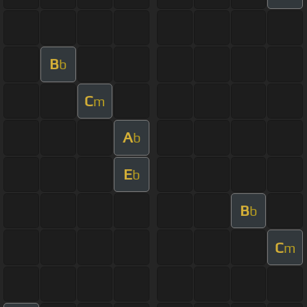
B
b
C
m
A
b
E
b
B
b
C
m