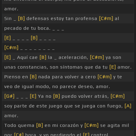
amor.
Sin _
[B]
defensas estoy tan profensa
[C#m]
al
pecado de tu boca. _ _ _
[E]
_ _ _ _
[B]
_ _ _ _
[C#m]
_ _ _ _ _ _ _ _
[E]
_ Aquí cae
[B]
la _ aceleración,
[C#m]
ya son
unas constancias, son síntomas que da tu
[E]
amor.
Pienso en
[B]
nada para volver a cero
[C#m]
y te
veo de igual modo, no parece deseo, amor.
[G#]
_ _ _
[E]
Ya no
[B]
puedo volver atrás,
[C#m]
soy parte de este juego que se juega con fuego,
[A]
amor.
Todo quema
[B]
en mi corazón y
[C#m]
se agita mil
por
[C#]
hora, y yo perdiendo el
[E]
control.