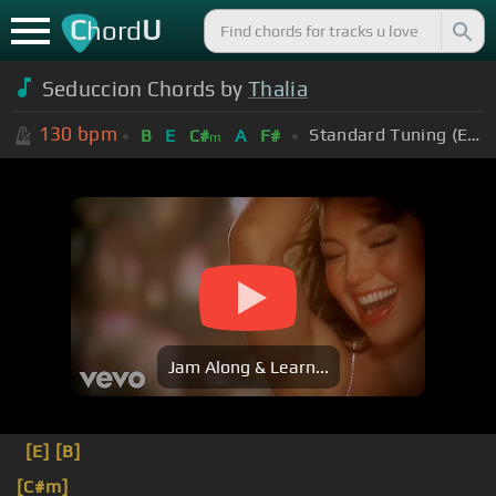
C
U
hord
Seduccion Chords by
Thalia
130
bpm
Standard Tuning (EADGBE)
B
E
C#
A
F#
m
Jam Along & Learn...
[E]
[B]
[C#m]