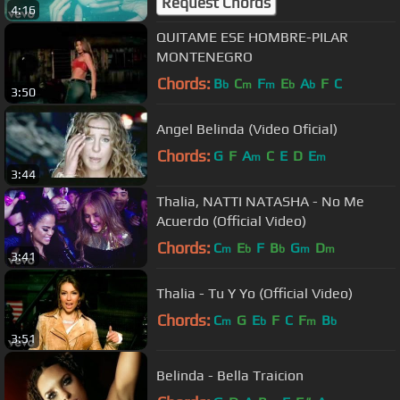
Request Chords
4:16
QUITAME ESE HOMBRE-PILAR
MONTENEGRO
Chords:
B
C
F
E
A
F
C
b
m
m
b
b
3:50
Angel Belinda (Video Oficial)
Chords:
G
F
A
C
E
D
E
m
m
3:44
Thalia, NATTI NATASHA - No Me
Acuerdo (Official Video)
Chords:
C
E
F
B
G
D
m
b
b
m
m
3:41
Thalia - Tu Y Yo (Official Video)
Chords:
C
G
E
F
C
F
B
m
b
m
b
3:51
Belinda - Bella Traicion