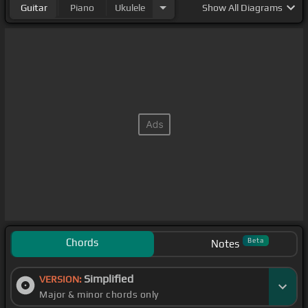
Guitar
Piano
Ukulele
Show
All Diagrams
Chords
Beta
Notes
Simplified
VERSION:
Major & minor chords only