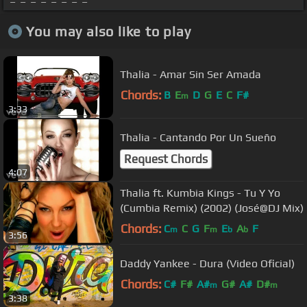
You may also like to play
Thalia - Amar Sin Ser Amada
Chords:
B
E
D
G
E
C
F#
m
3:33
Thalia - Cantando Por Un Sueño
Request Chords
4:07
Thalia ft. Kumbia Kings - Tu Y Yo
(Cumbia Remix) (2002) (José@DJ Mix)
Chords:
C
C
G
F
E
A
F
m
m
b
b
3:56
Daddy Yankee - Dura (Video Oficial)
Chords:
C#
F#
A#
G#
A#
D#
m
m
3:38