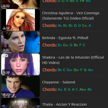
Chords:
G
D
A
B
E
F#
A
m
m
4:00
Christina Aguilera - Ven Conmigo
(Solamente Tú) (Video Oficial)
Chords:
A
E
B
G
D
C
A
b
b
b
m
3:12
Belinda - Egoista ft. Pitbull
Chords:
E
G
G
B
F
C
b
m
b
3:37
Shakira - Las de la Intuición (Official
HD Video)
Chords:
B
C
G
D
F
G
A
b
m
m
m
3:38
Chayanne - Salomé
Chords:
A
E
G
A
C
A
B
m
bm
b
4:20
Thalia - Accion Y Reaccion