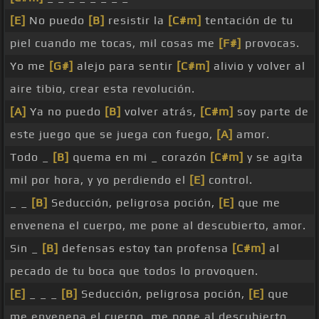
[E]
No puedo
[B]
resistir la
[C#m]
tentación de tu
piel cuando me tocas, mil cosas me
[F#]
provocas.
Yo me
[G#]
alejo para sentir
[C#m]
alivio y volver al
aire tibio, crear esta revolución.
[A]
Ya no puedo
[B]
volver atrás,
[C#m]
soy parte de
este juego que se juega con fuego,
[A]
amor.
Todo _
[B]
quema en mi _ corazón
[C#m]
y se agita
mil por hora, y yo perdiendo el
[E]
control.
_ _
[B]
Seducción, peligrosa poción,
[E]
que me
envenena el cuerpo, me pone al descubierto, amor.
Sin _
[B]
defensas estoy tan profensa
[C#m]
al
pecado de tu boca que todos lo provoquen.
[E]
_ _ _
[B]
Seducción, peligrosa poción,
[E]
que
me envenena el cuerpo, me pone al descubierto,