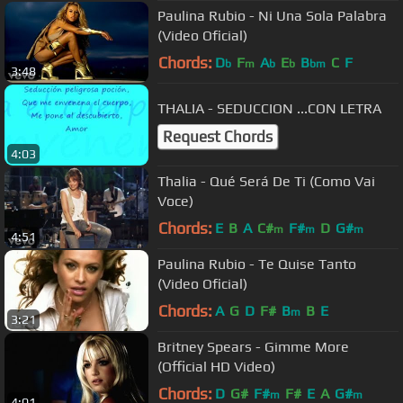
Paulina Rubio - Ni Una Sola Palabra
(Video Oficial)
Chords:
D
F
A
E
B
C
F
b
m
b
b
bm
3:48
THALIA - SEDUCCION ...CON LETRA
Request Chords
4:03
Thalia - Qué Será De Ti (Como Vai
Voce)
Chords:
E
B
A
C#
F#
D
G#
m
m
m
4:51
Paulina Rubio - Te Quise Tanto
(Video Oficial)
Chords:
A
G
D
F#
B
B
E
m
3:21
Britney Spears - Gimme More
(Official HD Video)
Chords:
D
G#
F#
F#
E
A
G#
m
m
4:01