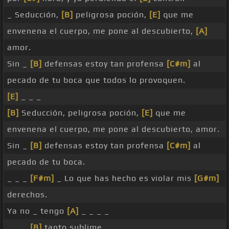
_ Seducción,
[B]
peligrosa poción,
[E]
que me
envenena el cuerpo, me pone al descubierto,
[A]
amor.
Sin _
[B]
defensas estoy tan profensa
[C#m]
al
pecado de tu boca que todos lo provoquen.
[E]
_ _ _
[B]
Seducción, peligrosa poción,
[E]
que me
envenena el cuerpo, me pone al descubierto, amor.
Sin _
[B]
defensas estoy tan profensa
[C#m]
al
pecado de tu boca.
_ _ _
[F#m]
_ Lo que has hecho es violar mis
[G#m]
derechos.
Ya no _ tengo
[A]
_ _ _ _
_ _ _
[B]
tanto sublime, _ _