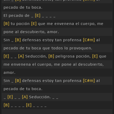
pecado de tu boca.
El pecado de _
[E]
_ _ _ _
[B]
tu poción
[E]
que me envenena el cuerpo, me
pone al descubierto, amor.
Sin _
[B]
defensas estoy tan profensa
[C#m]
al
pecado de tu boca que todos lo provoquen.
[E]
_ _
[A]
Seducción,
[B]
peligrosa poción,
[E]
que
me envenena el cuerpo, me pone al descubierto,
amor.
Sin _
[B]
defensas estoy tan profensa
[C#m]
al
pecado de tu boca.
_
[E]
_ _
[A]
Seducción. _ _
[B]
_ _ _ _
[E]
_ _ _ _
_ _ _ _ _ _ _ _