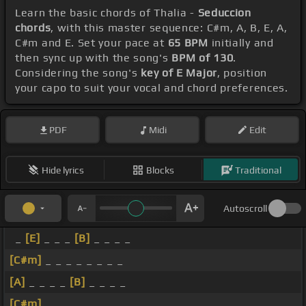
Learn the basic chords of Thalia -
Seduccion
chords
, with this master sequence: C#m, A, B, E, A,
C#m and E. Set your pace at
65 BPM
initially and
then sync up with the song's
BPM of 130
.
Considering the song's
key of E Major
, position
your capo to suit your vocal and chord preferences.
PDF
Midi
Edit
Hide lyrics
Blocks
Traditional
Autoscroll
_
[E]
_ _ _
[B]
_ _ _ _
[C#m]
_ _ _ _ _ _ _ _
[A]
_ _ _ _
[B]
_ _ _ _
[C#m]
_ _ _ _ _ _ _ _