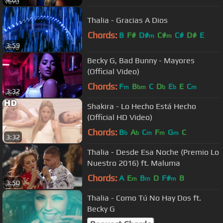
Thalia - Gracias A Dios
Chords:
B
F#
D#
C#
C#
D#
E
m
m
3:59
Becky G, Bad Bunny - Mayores
(Official Video)
Chords:
F
B
C
D
E
E
C
m
bm
b
b
m
3:32
Shakira - Lo Hecho Está Hecho
(Official HD Video)
Chords:
B
A
C
F
G
C
b
b
m
m
m
3:32
Thalia - Desde Esa Noche (Premio Lo
Nuestro 2016) ft. Maluma
Chords:
A
E
B
D
F#
B
m
m
m
3:50
Thalia - Como Tú No Hay Dos ft.
Becky G