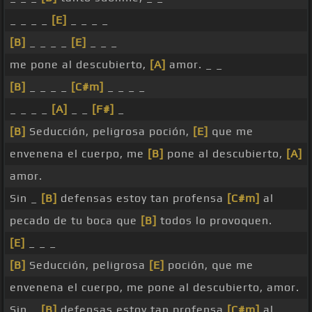
_ _ _ _
[E]
_ _ _ _
[B]
_ _ _ _
[E]
_ _ _
me pone al descubierto,
[A]
amor. _ _
[B]
_ _ _ _
[C#m]
_ _ _ _
_ _ _ _
[A]
_ _
[F#]
_
[B]
Seducción, peligrosa poción,
[E]
que me
envenena el cuerpo, me
[B]
pone al descubierto,
[A]
amor.
Sin _
[B]
defensas estoy tan profensa
[C#m]
al
pecado de tu boca que
[B]
todos lo provoquen.
[E]
_ _ _
[B]
Seducción, peligrosa
[E]
poción, que me
envenena el cuerpo, me pone al descubierto, amor.
Sin _
[B]
defensas estoy tan profensa
[C#m]
al