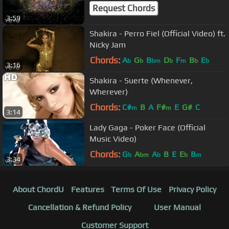
Request Chords
3:59
Shakira - Perro Fiel (Official Video) ft.
Nicky Jam
Chords:
A
G
B
D
F
B
E
b
b
bm
b
m
b
b
3:16
Shakira - Suerte (Whenever,
Wherever)
Chords:
C#
B
A
F#
E
G#
C
m
m
3:14
Lady Gaga - Poker Face (Official
Music Video)
Chords:
G
A
A
B
E
E
B
b
bm
b
b
m
3:34
About ChordU
Features
Terms Of Use
Privacy Policy
Cancellation & Refund Policy
User Manual
Customer Support