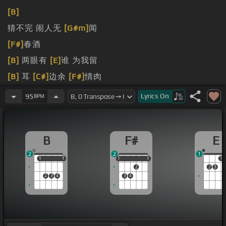
[B]
猜不完 闹人无
[G#m]
闻
[F#]
春酒
[B]
两眼有
[E]
谁 为我留
[B]
耳
[C#]
边余
[F#]
情肉
[B]
走 不完 红丹绿绿
Lyrics
On
95
BPM
B
F#
E
2
2
1
1
1
1
1
1
1
1
1
1
1
2
2
3
2
3
4
3
4