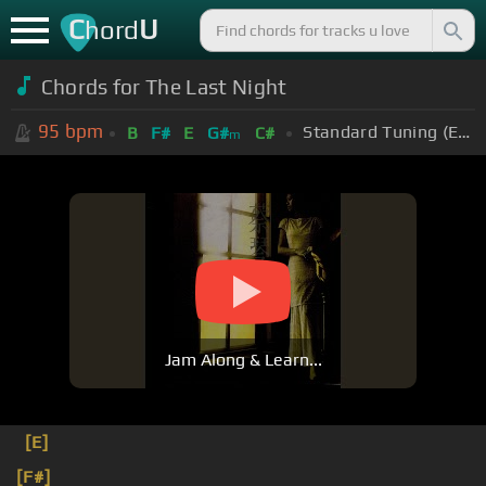
C
U
hord
Chords for
The Last Night
95
bpm
Standard Tuning (EADGBE)
B
F#
E
G#
C#
m
Jam Along & Learn...
[E]
[F#]