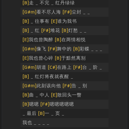
[B]
走 _ 不完 _ 红丹绿绿
[G#m]
看不尽人海
[F#]
尘封 _ _
[B]
_ 往事有
[E]
谁为我书
[B]
_ 红
[F#]
堆花
[B]
灯愁 _ _
[E]
我也曾陶醉
[B]
在两情相悦
[G#m]
像飞
[F#]
舞中的
[B]
彩蝶 _ _ _
[E]
我也曾心碎
[B]
于黯然离别
[G#m]
胡道
[C#]
在路上
[F#]
台 _ 阶 _
[B]
_ 红灯将夜就夜醒 _
[G#m]
此刻该向他
[F#]
告 _ 别
[B]
曲 _ 中人
[E]
散回头一瞥
[B]
嗯嗯
[F#]
嗯嗯嗯嗯嗯
_ 最后
[B]
一 _ 页 _
我也 _ _ _ _