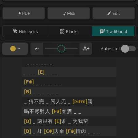
PDF
Midi
Edit
Hide lyrics
Blocks
Traditional
Autoscroll
_ _ _ _ _ _
_ _ _
[E]
_ _ _
[F#]
_ _ _ _ _ _
[B]
_ _ _ _ _ _
_ 猜不完 _ 闹人无 _
[G#m]
闻
喝不尽醉人
[F#]
春酒 _ _
[B]
_ 两眼有
[E]
谁 _ 为我留
[B]
_ 耳
[C#]
边余
[F#]
情肉 _ _ _