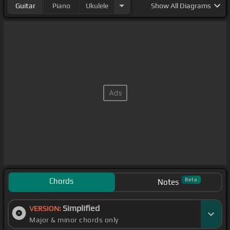
Guitar
Piano
Ukulele
Show
All Diagrams
Chords
Beta
Notes
Simplified
VERSION:
Major & minor chords only