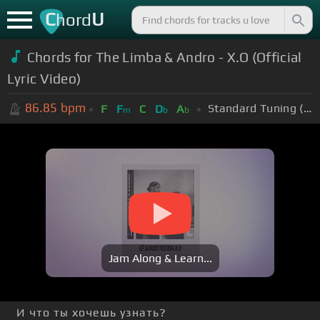
C
U
hord
Chords for The Limba & Andro - X.O (Official
Lyric Video)
86.85
bpm
Standard Tuning (EADGBE)
F
F
C
D
A
m
b
b
Jam Along & Learn...
И что ты хочешь узнать?