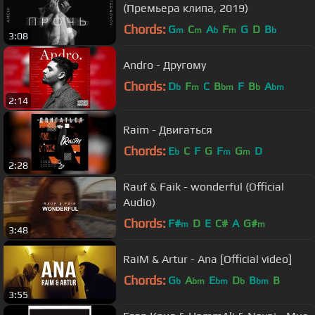
(Премьера клипа, 2019)
Chords:
G
C
A
F
G
D
B
m
m
b
m
b
3:08
Andro - Другому
Chords:
D
F
C
B
F
B
A
b
m
bm
b
bm
2:14
Raim - Двигаться
Chords:
E
C
F
G
F
G
D
b
m
m
2:28
Rauf & Faik - wonderful (Official
Audio)
Chords:
F#
D
E
C#
A
G#
m
m
3:48
RaiM & Artur - Ana [Official video]
Chords:
G
A
E
D
B
B
b
bm
bm
b
bm
3:55