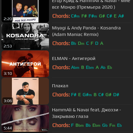
Егор Крид & HammAli & Navai - Мне
все Монро (Премьера 2020 )
Chords:
C#
F#
F#
G#
C#
E
A#
m
m
2:20
Miyagi & Andy Panda - Kosandra
(Adam Maniac Remix)
Chords:
B
D
C
F
D
A
b
m
2:53
ELMAN - Антигерой
Chords:
A
B
E
A
A
E
bm
bm
b
b
3:10
Плакал
Chords:
F#
E
G#
B
C#
G#
D#
m
3:06
HammAli & Navai feat. Джоззи -
Закрываю глаза
Chords:
F
B
B
E
G
F
E
bm
b
bm
b
m
b
5:44