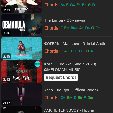
Chords:
A
F
C
E
B
G
D
b
m
b
b
3:31
The Limba - Обманула
Chords:
C
F
B
A
D
G
C
m
bm
b
b
m
3:26
ФОГЕЛЬ - Мальчик | Official Audio
Chords:
E
A
F
G
D
D
A
m
m
3:19
Korel - Кис-кис (Single 2020)
@MELOMAN-MUSIC
Request Chords
3:13
Xcho - Лондон (Official Video)
Chords:
C
G
C
B
F
D
m
m
b
m
2:47
AMCHI, TERNOVOY - Прочь