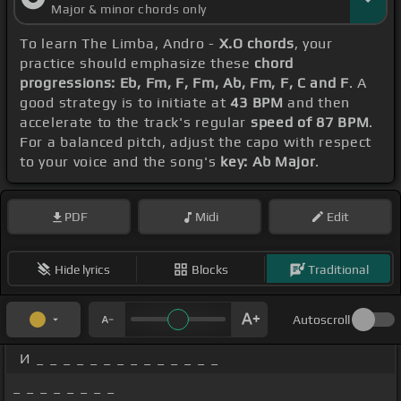
Major & minor chords only
To learn The Limba, Andro -
X.O chords
, your
practice should emphasize these
chord
progressions: Eb, Fm, F, Fm, Ab, Fm, F, C and F
. A
good strategy is to initiate at
43 BPM
and then
accelerate to the track's regular
speed of 87 BPM
.
For a balanced pitch, adjust the capo with respect
to your voice and the song's
key: Ab Major
.
PDF
Midi
Edit
Hide lyrics
Blocks
Traditional
Autoscroll
И _ _ _ _ _ _ _ _ _ _ _ _ _ _
_ _ _ _ _ _ _ _