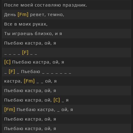
После моей составляю праздник.
День
[Fm]
ревет, темно,
Все в моих руках,
Ты играешь близко, и я
Пьебаю кастра, ой, я
_ _ _ _
[F]
_ _
[C]
Пьебаю кастра, ой, я
_
[F]
_ Пьебаю _ _ _ _ _ _ _
кастра,
[Fm]
_ _ ой, я
Пьебаю кастра, ой, я
Пьебаю кастра, ой,
[C]
_ я
[Fm]
Пьебаю кастра, _ ой, я
Пьебаю кастра, ой, я
Пьебаю кастра, ой, я