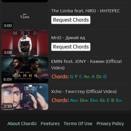
The Limba feat. HIRO - ИНТЕРЕС
Request Chords
3:00
MriD - Дикий яд
Request Chords
3:08
EMIN feat. JONY - Камин (Official
Video)
Chords:
G
F
C
A
A
D
D
m
b
6:09
Xcho - Гангстер (Official Video)
Chords:
A
D
E
G
E
B
E
bm
bm
bm
b
m
2:39
About ChordU
Features
Terms Of Use
Privacy Policy