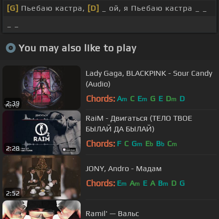
[G]
Пьебаю кастра,
[D]
_ ой, я Пьебаю кастра _ _
_ _
You may also like to play
Lady Gaga, BLACKPINK - Sour Candy
(Audio)
Chords:
A
C
E
G
E
D
D
m
m
m
2:39
RaiM - Двигаться (ТЕЛО ТВОЕ
БЫЛАЙ ДА БЫЛАЙ)
Chords:
F
C
G
E
B
C
m
b
b
m
2:28
JONY, Andro - Мадам
Chords:
E
A
E
A
B
D
G
m
m
m
2:52
Ramil' — Вальс