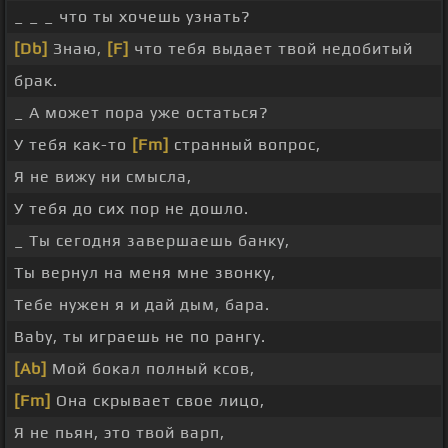
_ _ _ что ты хочешь узнать?
[Db]
Знаю,
[F]
что тебя выдает твой недобитый
брак.
_ А может пора уже остаться?
У тебя как-то
[Fm]
странный вопрос,
Я не вижу ни смысла,
У тебя до сих пор не дошло.
_ Ты сегодня завершаешь банку,
Ты вернул на меня мне звонку,
Тебе нужен я и дай дым, бара.
Baby, ты играешь не по рангу.
[Ab]
Мой бокал полный ксов,
[Fm]
Она скрывает свое лицо,
Я не пьян, это твой варп,