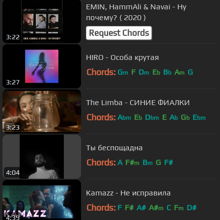
EMIN, HammAli & Navai - Ну
почему? ( 2020 )
Request Chords
3:22
HIRO - Особа крутая
Chords:
G
F
D
E
B
A
G
m
m
b
b
m
3:27
The Limba - СИНИЕ ФИАЛКИ
Chords:
A
E
D
E
A
G
E
bm
b
bm
b
b
bm
3:23
Ты беспощадна
Chords:
A
F#
B
G
F#
m
m
4:04
Kamazz - Не исправила
Chords:
F
F#
A#
A#
C
F
D#
m
m
4:39