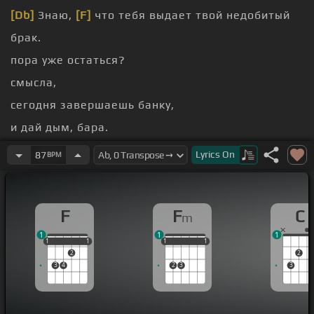
[Db]
Знаю,
[F]
что тебя выдает твой недобитый
брак.
пора уже остаться?
смысла,
сегодня завершаешь банку,
и дай дым, бара.
[Fm]
Она скрывает свое лицо,
Lyrics
On
87
BPM
это твой варп, это твой варп.
F
F
C
m
1
1
1
1
1
1
1
1
1
1
1
1
1
1
2
2
3
4
2
3
3