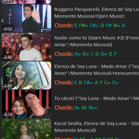
Ruggero Pasquarelli, Elenco de Soy Lu
Momento Musical/Open Music)
Chords:
E
F#
C#
D
F#
B
A
m
m
m
2:03
Nadie como tú (Open Music #3) (From
Amar"/Momento Musical)
Chords:
A
E
C
G
D
E
F
m
m
m
2:40
Elenco de Soy Luna - Modo Amar ("So
Amar"/Momento Musical/reencuentr
Chords:
E
B
C#
A
F
C
F
m
m
m
2:49
Tu cárcel ("Soy Luna - Modo Amar"/M
Chords:
A
D
B
b
b
bm
3:18
Karol Sevilla, Elenco de Soy Luna - Sól
Momento Musical)