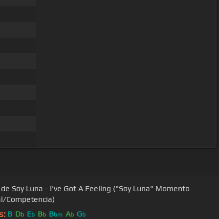
 de Soy Luna - I've Got A Feeling ("Soy Luna" Momento
l/Competencia)
s:
B
D
E
B
B
A
G
b
b
b
bm
b
b