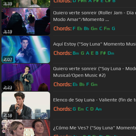
Chords:
D
F#
A
F#
E
C#
B
m
3:39
Quiero verte sonreir (Roller Jam - Día
Modo Amar"/Momento ...
Chords:
F
E
B
G
C
F
G
b
b
m
m
3:19
Aquí Estoy ("Soy Luna" Momento Mus
Chords:
B
G
A
E
B
F#
D
m
m
2:07
Quiero verte sonreir ("Soy Luna - 
Musical/Open Music #2)
Chords:
E
B
F
G
b
b
m
2:23
Elenco de Soy Luna - Valiente (fin de
Chords:
G
E
C
D
A
m
m
2:18
¿Cómo Me Ves? ("Soy Luna" Momento 