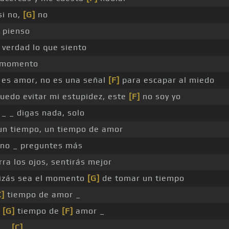
si no,
[G]
no
 pienso
verdad lo que siento
 momento
 es amor, no es una señal
[F]
para escapar al miedo
uedo evitar mi estupidez, este
[F]
no soy yo
_ _ digas nada, solo
n tiempo, un tiempo de amor
no _ preguntes más
rra los ojos, sentirás mejor
zás sea el momento
[G]
de tomar un tiempo
C]
tiempo de amor _
n
[G]
tiempo de
[F]
amor _
_ _
[C]
_ _