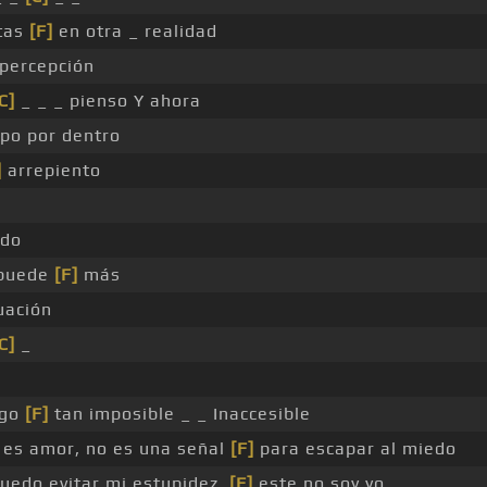
tas
[F]
en otra _ realidad
 percepción
C]
_ _ _ pienso Y ahora
po por dentro
]
arrepiento
ndo
 puede
[F]
más
uación
C]
_
igo
[F]
tan imposible _ _ Inaccesible
 es amor, no es una señal
[F]
para escapar al miedo
uedo evitar mi estupidez,
[F]
este no soy yo