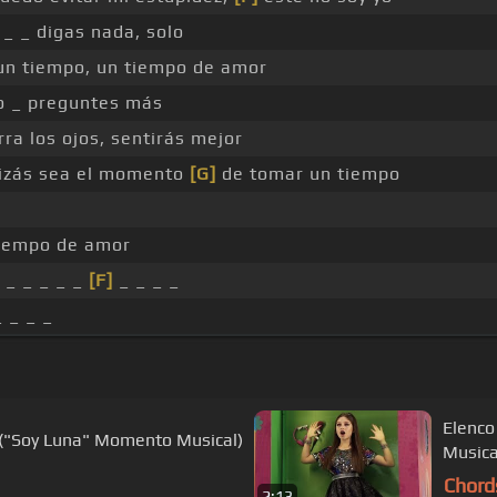
_ _ digas nada, solo
n tiempo, un tiempo de amor
o _ preguntes más
rra los ojos, sentirás mejor
zás sea el momento
[G]
de tomar un tiempo
iempo de amor
 _ _ _ _ _
[F]
_ _ _ _
_ _ _ _
Elenco
 ("Soy Luna" Momento Musical)
Musica
Chord
2:13