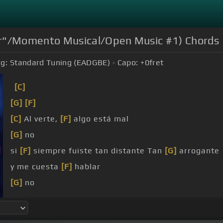
r"/Momento Musical/Open Music #1) Chords
g:
Standard Tuning (EADGBE)
Capo:
+0
fret
[C]
[G]
[F]
[C]
Al verte,
[F]
algo está mal
[G]
no
si
[F]
siempre fuiste tan distante Tan
[G]
arrogante
y me cuesta
[F]
hablar
[G]
no
es
[F]
verdad lo que siento