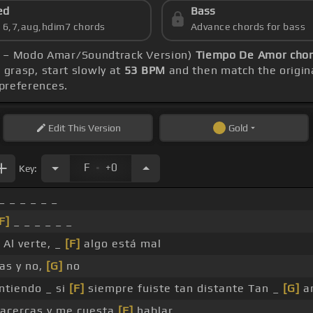
ed
Bass
s 6,7,aug,hdim7 chords
Advance chords for bass
na – Modo Amar/Soundtrack Version)
Tiempo De Amor cho
d grasp, start slowly at
53 BPM
and then match the origin
 preferences.
Edit
This Version
Gold
.
F
+0
Key:
_ _ _ _ _ _
F]
_ _ _ _ _ _
 Al verte, _
[F]
algo está mal
as y no,
[G]
no
tiendo _ si
[F]
siempre fuiste tan distante Tan _
[G]
a
acercas y me cuesta
[F]
hablar