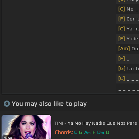
[C]
No _ 
[F]
Con u
[C]
Ya n
[F]
Y cie
[Am]
Qui
[F]
_
[G]
Un t
[C]
_ _ _
_ _ _ _ 
You may also like to play
TINI - Ya No Hay Nadie Que Nos Pare
Chords:
C
G
A
F
D
D
m
m
2:25