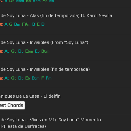
s:
B
D
E
B
B
A
E
b
bm
b
bm
b
b
de Soy Luna - Alas (fin de temporada) ft. Karol Sevilla
s:
A
G
B
F#
B
E
D
m
m
 de Soy Luna - Invisibles (From "Soy Luna")
s:
A
G
D
E
E
B
b
b
b
bm
b
bm
 de Soy Luna - Invisibles (fin de temporada)
s:
A
G
D
E
E
F
F
b
b
b
b
bm
m
ñiques De La Casa - El delfín
est Chords
 de Soy Luna - Vives en Mí ("Soy Luna" Momento
l/Fiesta de Disfraces)