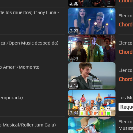
Chord
2:20
 de los muertos) ("Soy Luna -
Elenco 
Chord
3:27
ical/Open Music despedida)
Elenco
Chord
3:11
Modo Amar"/Momento
Elenco
Chord
3:13
 temporada)
Los Me
Requ
3:44
Elenco
Musical/Roller Jam Gala)
Musica