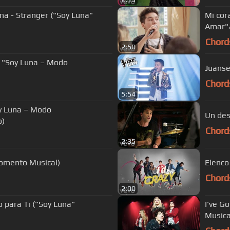
na - Stranger ("Soy Luna"
Mi cor
Amar"
Chord
2:50
 "Soy Luna – Modo
Juanse
Chord
5:54
y Luna – Modo
Un des
o)
Chord
2:35
omento Musical)
Elenco 
Chord
2:00
o para Ti ("Soy Luna"
I've G
Musica