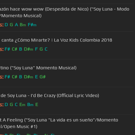
azón hace wow wow (Despedida de Nico) ("Soy Luna - Modo
/Momento Musical)
s:
D
G
A
B
F#
m
m
 canta ¿Cómo Mirarte? | La Voz Kids Colombia 2018
s:
F#
C#
B
D#
F
G
C
m
tino ("Soy Luna" Momento Musical)
s:
F#
C#
B
D#
E
G#
m
de Soy Luna - I'd Be Crazy (Official Lyric Video)
s:
D
G
C
E
B
E
m
m
ot A Feeling ("Soy Luna "La vida es un sueño"/Momento
l/Open Music #1)