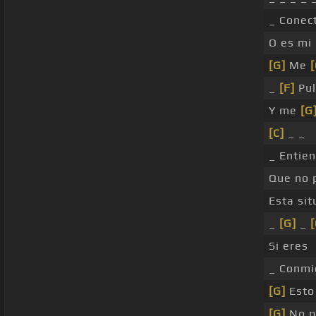
_ Conec
O es mi
[G]
Me
[
_
[F]
Pul
Y me
[G
[C]
_ _
_ Entie
Que no
Esta sit
_
[G]
_
[
Si eres
_ Conm
[G]
Esto
[G]
No p