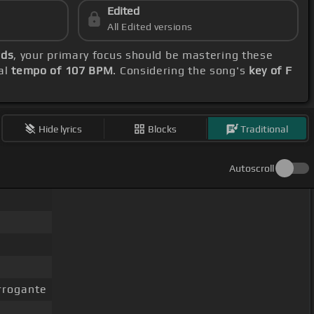
Edited
All Edited versions
rds
, your primary focus should be mastering these
al
tempo of 107 BPM
. Considering the song's
key of F
Hide lyrics
Blocks
Traditional
Autoscroll
rrogante