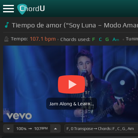
C
U
hord
Tiempo de amor ("Soy Luna – Modo Ama
107.1
bpm
Tempo:
Tunin
Chords used:
F
C
G
A
m
Jam Along & Learn...
100
➙
107
BPM
%