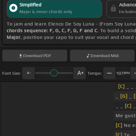
Simplified
Advanc
Major & minor chords only
Include
To jam and learn Elenco De Soy Luna - (From Soy Lu
chords sequence: F, G, C, F, G, F and C
. To build a soli
Major
, position your capo to suit your vocal and chord
Download
PDF
Download
Midi
Font Size:
Tempo:
107
BPM
[C]
_ _ 
_
[G]
_
[
_ _
[C]
_
Me gust
[C]
No en
[C]
Te _ 