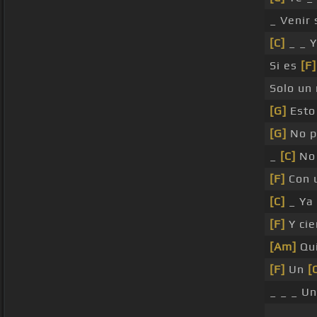
_ Venir 
[C]
_ _ Y
Si es
[F]
Solo un
[G]
Esto
[G]
No p
_
[C]
No 
[F]
Con u
[C]
_ Ya 
[F]
Y cie
[Am]
Qui
[F]
Un
[
_ _ _ U
_ _ _ _ 