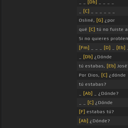
_ _
[Db]
_ _ _ _
_
[C]
_ _ _ _ _ _
Osliné,
[G]
¿por
qué
[C]
tú no fuiste 
Si no quieres probl
[Fm]
_ _ _
[D]
_
[Eb]
_
[Db]
¿Dónde
tú estabas,
[Eb]
José
Por Dios,
[C]
¿dónde
tú estabas?
_
[Ab]
_ ¿Dónde?
_ _
[C]
¿Dónde
[F]
estabas tú?
[Ab]
¿Dónde?