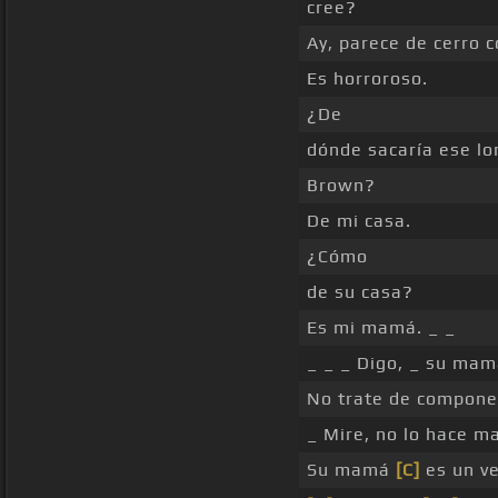
cree?
Ay, parece de cerro 
Es horroroso.
¿De
dónde sacaría ese lo
Brown?
De mi casa.
¿Cómo
de su casa?
Es mi mamá. _ _
_ _ _ Digo, _ su mamá
No trate de componer
_ Mire, no lo hace ma
Su mamá
[C]
es un ve