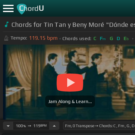
C
U
hord
Chords for Tin Tan y Beny Moré "Dónde e
119.15
bpm
Tempo:
Chords used:
C
F
G
D
E
m
b
Jam Along & Learn...
100
➙
119
BPM
%