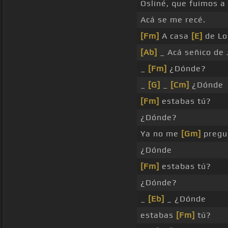
Osliné, que fuimos a
Acá se me recé.
[Fm]
A casa
[E]
de Lo
[Ab]
_ Acá señico de 
_
[Fm]
¿Dónde?
_
[G]
_
[Cm]
¿Dónde
[Fm]
estabas tú?
¿Dónde?
Ya no me
[Gm]
pregu
¿Dónde
[Fm]
estabas tú?
¿Dónde?
_
[Eb]
_ ¿Dónde
estabas
[Fm]
tú?