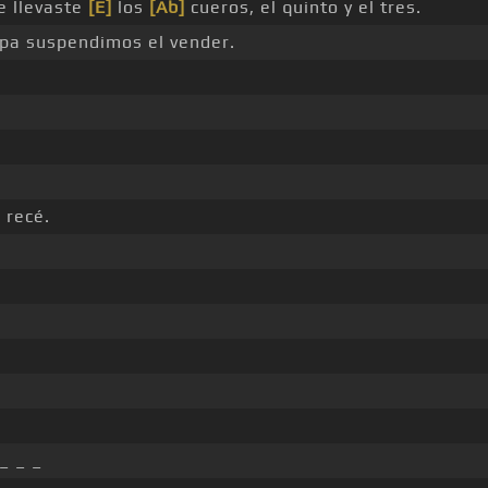
e llevaste
[E]
los
[Ab]
cueros, el quinto y el tres.
lpa suspendimos el vender.
 recé.
_ _ _