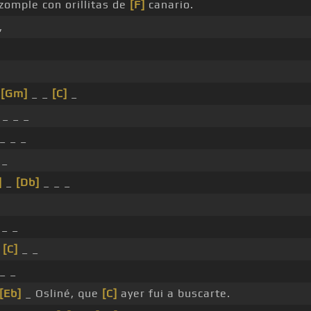
omple con orillitas de
[F]
canario.
,
_
[Gm]
_ _
[C]
_
_ _ _
_ _ _
 _
]
_
[Db]
_ _ _
_
_ _
_
[C]
_ _
_ _
[Eb]
_ Osliné, que
[C]
ayer fui a buscarte.