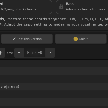
ed
Bass
s 6,7,aug,hdim7 chords
Advance chords for bass
ds
, Practice these chords sequence - Db, C, Fm, D, C, E, A
M
. Adapt the capo setting considering your vocal range, 
Edit
This Version
Gold
.
Fm
+0
Key:
 _
vieja esa!
.