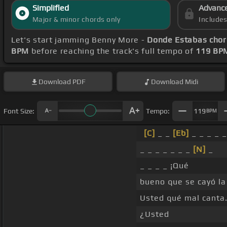
Simplified
Advanc
Major & minor chords only
Include
Let's start jamming Benny More -
Donde Estabas chor
BPM
before reaching the track's full tempo of
119 BP
Download
PDF
Download
Midi
Font Size:
Tempo:
119
BPM
[C]
_ _
[Eb]
_ _ _ _ _
_ _ _ _ _ _ _
[N]
_
_ _ _ _ ¡Qué
bueno que se cayó la 
Usted qué mal canta
¿Usted