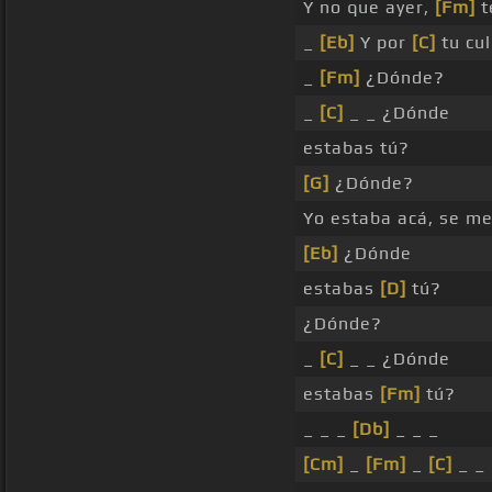
Y no que ayer,
[Fm]
t
_
[Eb]
Y por
[C]
tu cu
_
[Fm]
¿Dónde?
_
[C]
_ _ ¿Dónde
estabas tú?
[G]
¿Dónde?
Yo estaba acá, se me
[Eb]
¿Dónde
estabas
[D]
tú?
¿Dónde?
_
[C]
_ _ ¿Dónde
estabas
[Fm]
tú?
_ _ _
[Db]
_ _ _
[Cm]
_
[Fm]
_
[C]
_ _ 