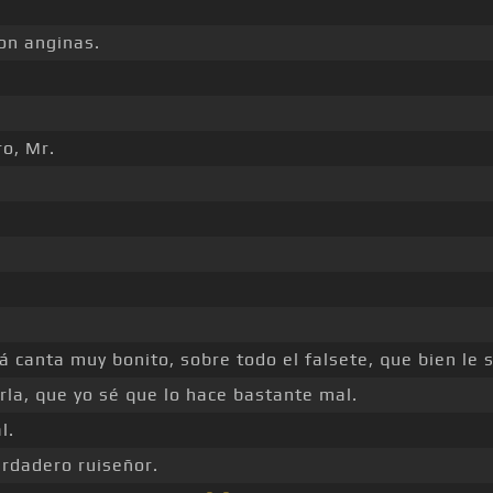
con anginas.
ro, Mr.
 canta muy bonito, sobre todo el falsete, que bien le s
la, que yo sé que lo hace bastante mal.
l.
rdadero ruiseñor.