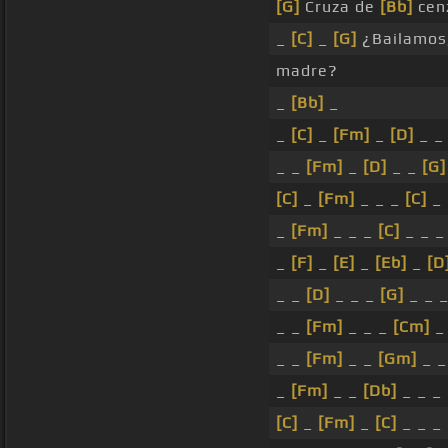
[G]
Cruza de
[Bb]
cenz
_
[C]
_
[G]
¿Bailamos
madre?
_
[Bb]
_
_
[C]
_
[Fm]
_
[D]
_ 
_ _
[Fm]
_
[D]
_ _
[G]
[C]
_
[Fm]
_ _ _
[C]
_ 
_
[Fm]
_ _ _
[C]
_ _ _
_
[F]
_
[E]
_
[Eb]
_
[D
_ _
[D]
_ _ _
[G]
_ _ 
_ _
[Fm]
_ _ _
[Cm]
_ 
_ _
[Fm]
_ _
[Gm]
_ 
_
[Fm]
_ _
[Db]
_ _ _ 
[C]
_
[Fm]
_
[C]
_ _ _