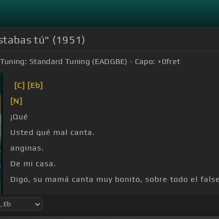
stabas tú" (1951)
Tuning:
Standard Tuning (EADGBE)
Capo:
+0
fret
[C]
[Eb]
[N]
¡Qué
Usted qué mal canta.
anginas.
De mi casa.
Digo, su mamá canta muy bonito, sobre todo el falset
componerla, que yo sé que lo hace bastante mal.