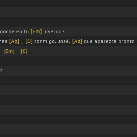
anoche en tu
[Fm]
inverno?
emas
[Ab]
_
[D]
conmigo, José,
[Ab]
que aparezca pronto e
_
[Em]
_
[C]
_
?