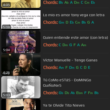
Chords:
B
A
A
D
C
C
E
b
b
m
m
b
4:05
Lo mio es amor tony vega con letra
Chords:
G
D
E
C
B
G
A
m
b
m
b
5:08
Quien entiende este amor (con letra)
Chords:
C
D
G
F
A
A
m
m
5:04
Víctor Manuelle - Tengo Ganas
Chords:
A
F
D
G
C
D
E
m
m
4:26
Tú CoMo eSTáS - DoMiNGo
QuiÑoNeS
Chords:
G
D
A
E
F
F
B
b
b
b
bm
m
b
5:03
Ya te Olvide Tito Nieves