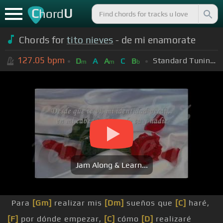
C
U
hord
Chords for
tito nieves
- de mi enamorate
127.05
bpm
Standard Tuning (EADGBE)
D
A
A
C
B
m
m
b
Jam Along & Learn...
Para
[Gm]
realizar mis
[Dm]
sueños que
[C]
haré,
[F]
por dónde empezar,
[C]
cómo
[D]
realizaré