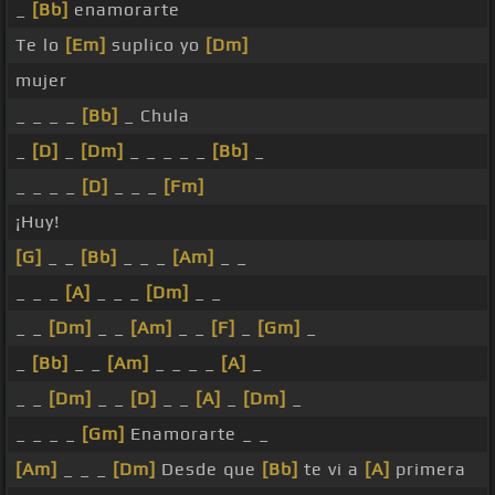
_
[Bb]
enamorarte
Te lo
[Em]
suplico yo
[Dm]
mujer
_ _ _ _
[Bb]
_ Chula
_
[D]
_
[Dm]
_ _ _ _ _
[Bb]
_
_ _ _ _
[D]
_ _ _
[Fm]
¡Huy!
[G]
_ _
[Bb]
_ _ _
[Am]
_ _
_ _ _
[A]
_ _ _
[Dm]
_ _
_ _
[Dm]
_ _
[Am]
_ _
[F]
_
[Gm]
_
_
[Bb]
_ _
[Am]
_ _ _ _
[A]
_
_ _
[Dm]
_ _
[D]
_ _
[A]
_
[Dm]
_
_ _ _ _
[Gm]
Enamorarte _ _
[Am]
_ _ _
[Dm]
Desde que
[Bb]
te vi a
[A]
primera