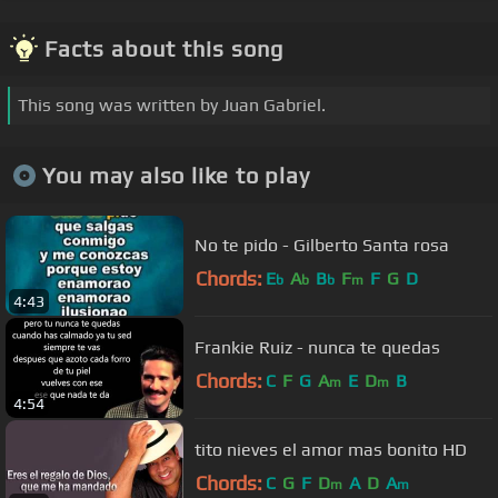
Facts about this song
This song was written by Juan Gabriel.
You may also like to play
No te pido - Gilberto Santa rosa
Chords:
E
A
B
F
F
G
D
b
b
b
m
4:43
Frankie Ruiz - nunca te quedas
Chords:
C
F
G
A
E
D
B
m
m
4:54
tito nieves el amor mas bonito HD
Chords:
C
G
F
D
A
D
A
m
m