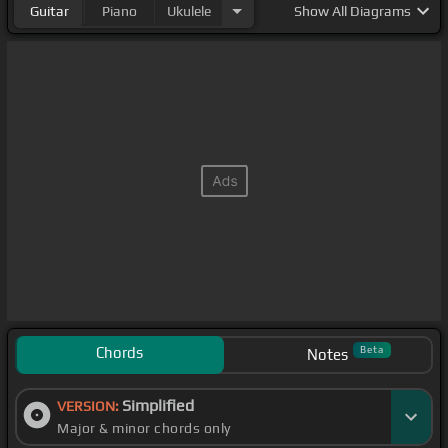
Guitar
Piano
Ukulele
Show
All Diagrams
Chords
Beta
Notes
Simplified
VERSION:
Major & minor chords only