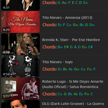
Chords:
G
A
F
E
C
D
E
m
m
4:31
Tito Nieves - Amnesia (2013)
Chords:
E
F
C
G
B
G
D
b
m
m
b
m
4:29
Brenda K. Starr - Por Ese Hombre
Chords:
B
F#
G
A
D
E
C#
m
m
4:58
Tito Nieves - tuyo
Chords:
E
B
A
G
C
F
F
b
b
b
m
m
m
4:52
Roberto Lugo - Si Me Dejas Amarte
(Audio Oficial) | Salsa Romántica
Chords:
C
G
B
A
E
F
C
m
b
b
b
m
5:17
DLG (Dark Latin Groove) - La Quiero