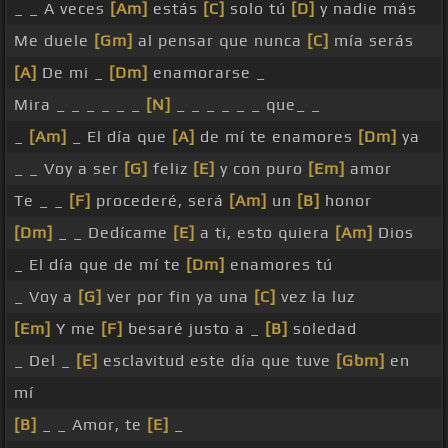
_ _ A veces
[Am]
estás
[C]
solo tú
[D]
y nadie más
Me duele
[Gm]
al pensar que nunca
[C]
mía serás
[A]
De mi _
[Dm]
enamorarse _
Mira _ _ _ _ _ _
[N]
_ _ _ _ _ _ que_ _
_
[Am]
_ El día que
[A]
de mí te enamores
[Dm]
ya
_ _ Voy a ser
[G]
feliz
[E]
y con puro
[Em]
amor
Te _ _
[F]
procederé, será
[Am]
un
[B]
honor
[Dm]
_ _ Dedícame
[E]
a ti, esto quiera
[Am]
Dios
_ El día que de mí te
[Dm]
enamores tú
_ Voy a
[G]
ver por fin ya una
[C]
vez la luz
[Em]
Y me
[F]
besaré justo a _
[B]
soledad
_ Del _
[E]
esclavitud este día que tuve
[Gbm]
en
mí
[B]
_ _ Amor, te
[E]
_