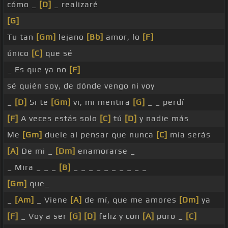
cómo _
[D]
_ realizaré
[G]
Tu tan
[Gm]
lejano
[Bb]
amor, lo
[F]
único
[C]
que sé
_ Es que ya no
[F]
sé quién soy, de dónde vengo ni voy
_
[D]
Si te
[Gm]
vi, mi mentira
[G]
_ _ perdí
[F]
A veces estás solo
[C]
tú
[D]
y nadie más
Me
[Gm]
duele al pensar que nunca
[C]
mía serás
[A]
De mi _
[Dm]
enamorarse _
_ Mira _ _ _
[B]
_ _ _ _ _ _ _ _ _ _
[Gm]
que_
_
[Am]
_ Viene
[A]
de mí, que me amores
[Dm]
ya
[F]
_ Voy a ser
[G]
[D]
feliz y con
[A]
puro _
[C]