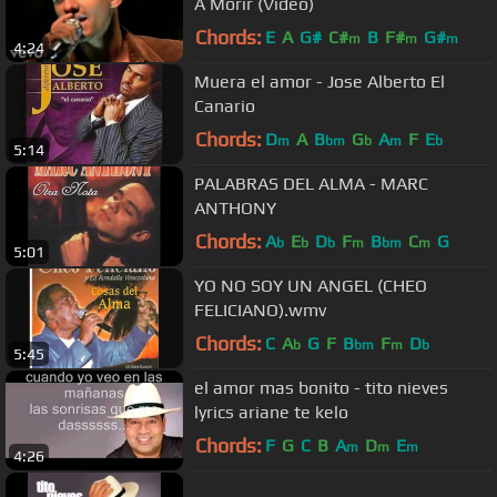
A Morir (Video)
Chords:
E
A
G#
C#
B
F#
G#
m
m
m
4:24
Muera el amor - Jose Alberto El
Canario
Chords:
D
A
B
G
A
F
E
m
bm
b
m
b
5:14
PALABRAS DEL ALMA - MARC
ANTHONY
Chords:
A
E
D
F
B
C
G
b
b
b
m
bm
m
5:01
YO NO SOY UN ANGEL (CHEO
FELICIANO).wmv
Chords:
C
A
G
F
B
F
D
b
bm
m
b
5:45
el amor mas bonito - tito nieves
lyrics ariane te kelo
Chords:
F
G
C
B
A
D
E
m
m
m
4:26