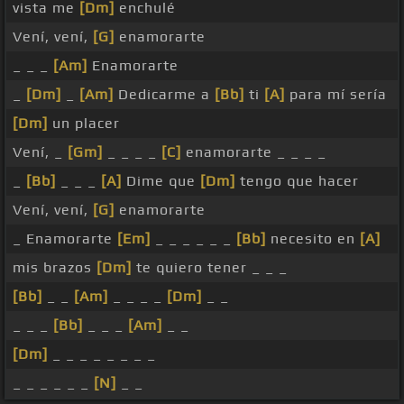
vista me
[Dm]
enchulé
Vení, vení,
[G]
enamorarte
_ _ _
[Am]
Enamorarte
_
[Dm]
_
[Am]
Dedicarme a
[Bb]
ti
[A]
para mí sería
[Dm]
un placer
Vení, _
[Gm]
_ _ _ _
[C]
enamorarte _ _ _ _
_
[Bb]
_ _ _
[A]
Dime que
[Dm]
tengo que hacer
Vení, vení,
[G]
enamorarte
_ Enamorarte
[Em]
_ _ _ _ _ _
[Bb]
necesito en
[A]
mis brazos
[Dm]
te quiero tener _ _ _
[Bb]
_ _
[Am]
_ _ _ _
[Dm]
_ _
_ _ _
[Bb]
_ _ _
[Am]
_ _
[Dm]
_ _ _ _ _ _ _ _
_ _ _ _ _ _
[N]
_ _