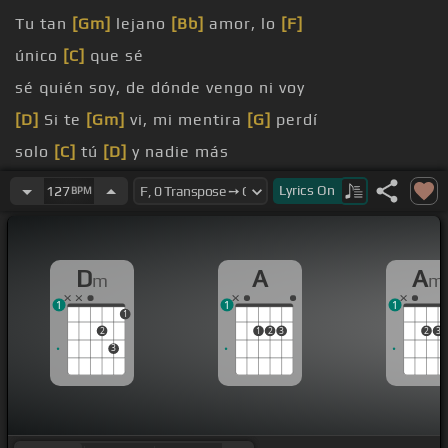
Tu tan
[Gm]
lejano
[Bb]
amor, lo
[F]
único
[C]
que sé
sé quién soy, de dónde vengo ni voy
[D]
Si te
[Gm]
vi, mi mentira
[G]
perdí
solo
[C]
tú
[D]
y nadie más
Me
[Gm]
duele al pensar que nunca
[C]
mía serás
Lyrics
On
127
BPM
Mira
[B]
[Gm]
que
D
A
A
m
m
1
1
1
1
2
1
2
3
2
3
3