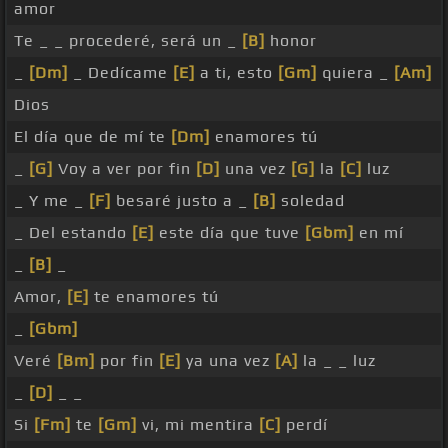
amor
Te _ _ procederé, será un _
[B]
honor
_
[Dm]
_ Dedícame
[E]
a ti, esto
[Gm]
quiera _
[Am]
Dios
El día que de mí te
[Dm]
enamores tú
_
[G]
Voy a ver por fin
[D]
una vez
[G]
la
[C]
luz
_ Y me _
[F]
besaré justo a _
[B]
soledad
_ Del estando
[E]
este día que tuve
[Gbm]
en mí
_
[B]
_
Amor,
[E]
te enamores tú
_
[Gbm]
Veré
[Bm]
por fin
[E]
ya una vez
[A]
la _ _ luz
_
[D]
_ _
Si
[Fm]
te
[Gm]
vi, mi mentira
[C]
perdí