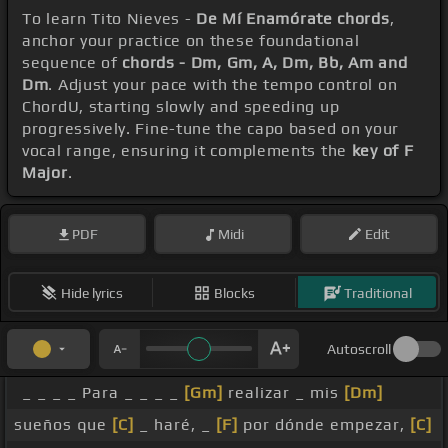
To learn Tito Nieves -
De Mí Enamórate chords
,
anchor your practice on these foundational
sequence of
chords - Dm, Gm, A, Dm, Bb, Am and
Dm
. Adjust your pace with the tempo control on
ChordU, starting slowly and speeding up
progressively. Fine-tune the capo based on your
vocal range, ensuring it complements the
key of F
Major
.
PDF
Midi
Edit
Hide lyrics
Blocks
Traditional
Autoscroll
_ _ _ _ Para _ _ _ _
[Gm]
realizar _ mis
[Dm]
sueños que
[C]
_ haré, _
[F]
por dónde empezar,
[C]