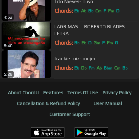
Tito Nieves- Tuyo
Chords:
E
A
B
C
F
F
D
b
b
b
m
m
4:52
LAGRIMAS -- ROBERTO BLADES --
LETRA
Chords:
B
E
D
G
F
F
G
b
b
m
m
6:40
frankie ruiz- mujer
Chords:
E
D
F
A
B
C
B
b
b
m
b
bm
m
b
5:28
About ChordU
Features
Terms Of Use
Privacy Policy
Cancellation & Refund Policy
User Manual
Customer Support