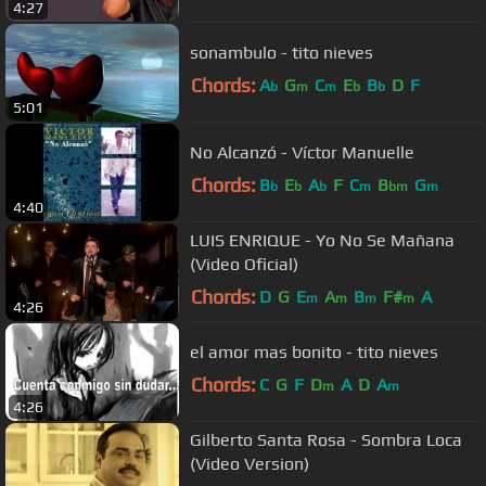
4:27
sonambulo - tito nieves
Chords:
A
G
C
E
B
D
F
b
m
m
b
b
5:01
No Alcanzó - Víctor Manuelle
Chords:
B
E
A
F
C
B
G
b
b
b
m
bm
m
4:40
LUIS ENRIQUE - Yo No Se Mañana
(Video Oficial)
Chords:
D
G
E
A
B
F#
A
m
m
m
m
4:26
el amor mas bonito - tito nieves
Chords:
C
G
F
D
A
D
A
m
m
4:26
Gilberto Santa Rosa - Sombra Loca
(Video Version)