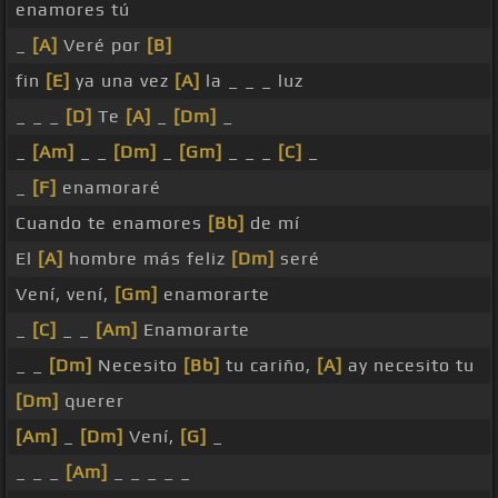
enamores tú
_
[A]
Veré por
[B]
fin
[E]
ya una vez
[A]
la _ _ _ luz
_ _ _
[D]
Te
[A]
_
[Dm]
_
_
[Am]
_ _
[Dm]
_
[Gm]
_ _ _
[C]
_
_
[F]
enamoraré
Cuando te enamores
[Bb]
de mí
El
[A]
hombre más feliz
[Dm]
seré
Vení, vení,
[Gm]
enamorarte
_
[C]
_ _
[Am]
Enamorarte
_ _
[Dm]
Necesito
[Bb]
tu cariño,
[A]
ay necesito tu
[Dm]
querer
[Am]
_
[Dm]
Vení,
[G]
_
_ _ _
[Am]
_ _ _ _ _