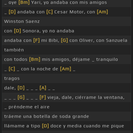
_ oye
[Bm]
Yari, yo andaba con mis amigos
_
[D]
andaba con
[C]
Cesar Motor, con
[Am]
Winston Saenz
con
[D]
Sonora, yo no andaba
andaba con
[F]
mi Bibi,
[G]
con Oliver, con Sanzuela
también
con todos
[Bm]
mis amigos, déjame _ tranquilo
_
[C]
_ con la noche de
[Am]
_
tragos
dale,
[D]
_ _ _
[A]
_ _
_ _ _
[G]
_ _ _
[F]
vieja, dale, ciérrame la ventana,
_ préndeme el aire
tráeme una botella de soda grande
llámame a tipo
[D]
doce y media cuando me pique