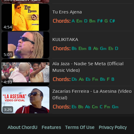
Tu Eres Ajena
Chords:
A
E
D
B
F#
G
C#
m
m
4:54
KULIKITAKA
Chords:
B
E
B
A
G
E
D
b
bm
b
m
b
5:01
Ala Jaza - Nadie Se Meta (Official
Music Video)
Chords:
D
A
E
F
B
F
B
b
b
b
m
b
4:33
Zacarías Ferreira - La Asesina (Vídeo
Oficial)
Chords:
E
B
A
C
C
F
G
b
b
b
m
m
m
3:26
About ChordU
Features
Terms Of Use
Privacy Policy