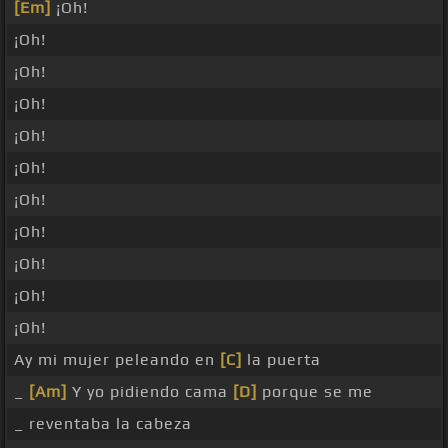
[Em]
¡Oh!
¡Oh!
¡Oh!
¡Oh!
¡Oh!
¡Oh!
¡Oh!
¡Oh!
¡Oh!
¡Oh!
¡Oh!
Ay mi mujer peleando en
[C]
la puerta
_
[Am]
Y yo pidiendo cama
[D]
porque se me
_ reventaba la cabeza