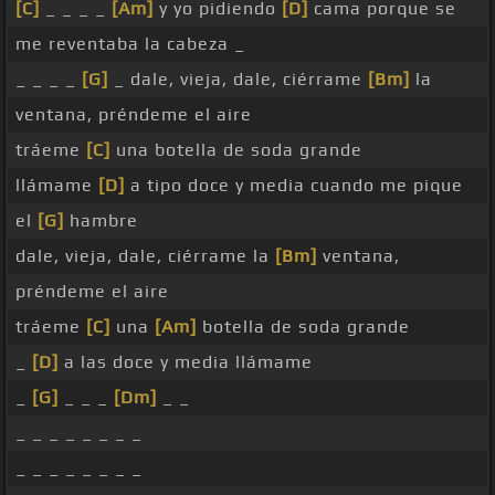
[C]
_ _ _ _
[Am]
y yo pidiendo
[D]
cama porque se
me reventaba la cabeza _
_ _ _ _
[G]
_ dale, vieja, dale, ciérrame
[Bm]
la
ventana, préndeme el aire
tráeme
[C]
una botella de soda grande
llámame
[D]
a tipo doce y media cuando me pique
el
[G]
hambre
dale, vieja, dale, ciérrame la
[Bm]
ventana,
préndeme el aire
tráeme
[C]
una
[Am]
botella de soda grande
_
[D]
a las doce y media llámame
_
[G]
_ _ _
[Dm]
_ _
_ _ _ _ _ _ _ _
_ _ _ _ _ _ _ _