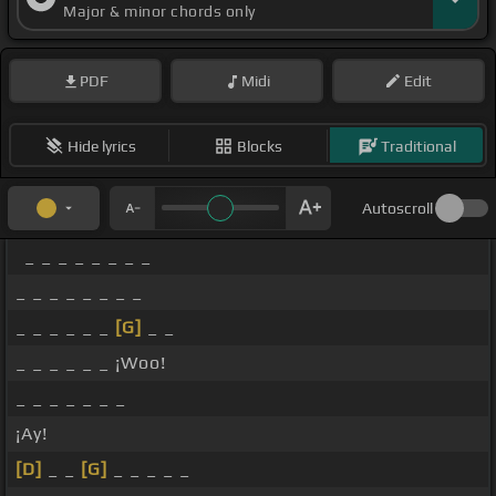
Major & minor chords only
PDF
Midi
Edit
Hide lyrics
Blocks
Traditional
Autoscroll
_ _ _ _ _ _ _ _
_ _ _ _ _ _ _ _
_ _ _ _ _ _
[G]
_ _
_ _ _ _ _ _ ¡Woo!
_ _ _ _ _ _ _
¡Ay!
[D]
_ _
[G]
_ _ _ _ _