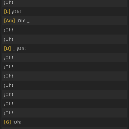
¡Oh!
[C]
¡Oh!
[Am]
¡Oh! _
¡Oh!
¡Oh!
[D]
_ ¡Oh!
¡Oh!
¡Oh!
¡Oh!
¡Oh!
¡Oh!
¡Oh!
¡Oh!
[G]
¡Oh!