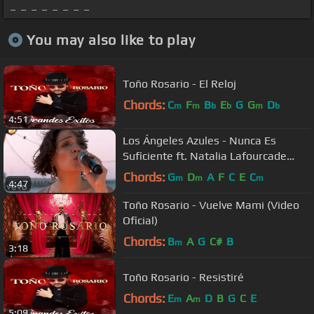
_ _ _ _ _ _ _ _
You may also like to play
Toño Rosario - El Reloj
Chords:
C
F
B
E
G
G
D
m
m
b
b
m
b
4:51
Los Ángeles Azules - Nunca Es
Suficiente ft. Natalia Lafourcade
(Live)
Chords:
G
D
A
F
C
E
C
m
m
m
4:47
Toño Rosario - Vuelve Mami (Video
Oficial)
Chords:
B
A
G
C#
B
m
3:18
Toño Rosario - Resistiré
Chords:
E
A
D
B
G
C
E
m
m
5:09