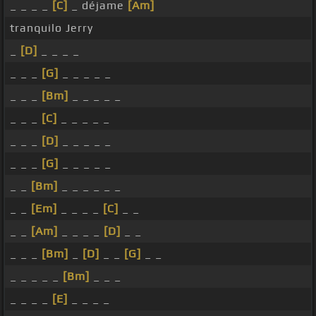
_ _ _ _
[C]
_ déjame
[Am]
tranquilo Jerry
_
[D]
_ _ _ _
_ _ _
[G]
_ _ _ _ _
_ _ _
[Bm]
_ _ _ _ _
_ _ _
[C]
_ _ _ _ _
_ _ _
[D]
_ _ _ _ _
_ _ _
[G]
_ _ _ _ _
_ _
[Bm]
_ _ _ _ _ _
_ _
[Em]
_ _ _ _
[C]
_ _
_ _
[Am]
_ _ _ _
[D]
_ _
_ _ _
[Bm]
_
[D]
_ _
[G]
_ _
_ _ _ _ _
[Bm]
_ _ _
_ _ _ _
[E]
_ _ _ _