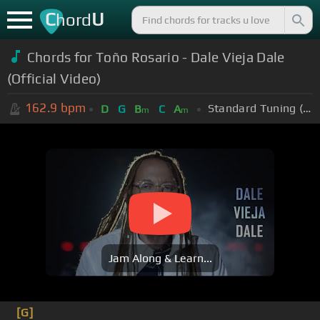
C
U
hord
Chords for Toño Rosario - Dale Vieja Dale
(Official Video)
162.9
bpm
Standard Tuning (EADGBE)
D
G
B
C
A
m
m
Jam Along & Learn...
[G]