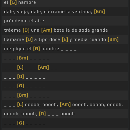
el
[G]
hambre
dale, vieja, dale, ciérrame la ventana,
[Bm]
préndeme el aire
tráeme
[D]
una
[Am]
botella de soda grande
llámame
[D]
a tipo doce
[E]
y media cuando
[Bm]
me pique el
[G]
hambre _ _ _ _
_ _ _
[Bm]
_ _ _ _ _
_ _ _
[C]
_ _ _
[Am]
_ _
_ _ _
[D]
_ _ _ _ _
_ _ _
[G]
_ _ _ _ _
_ _ _
[Bm]
_ _ _ _ _
_ _ _
[C]
ooooh, ooooh,
[Am]
ooooh, ooooh, ooooh,
ooooh, ooooh,
[D]
_ _ _ ooooh
_ _ _
[G]
_ _ _ _ _