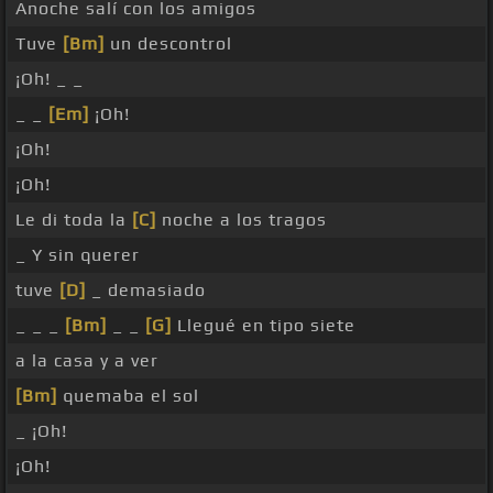
Anoche salí con los amigos
Tuve
[Bm]
un descontrol
¡Oh! _ _
_ _
[Em]
¡Oh!
¡Oh!
¡Oh!
Le di toda la
[C]
noche a los tragos
_ Y sin querer
tuve
[D]
_ demasiado
_ _ _
[Bm]
_ _
[G]
Llegué en tipo siete
a la casa y a ver
[Bm]
quemaba el sol
_ ¡Oh!
¡Oh!