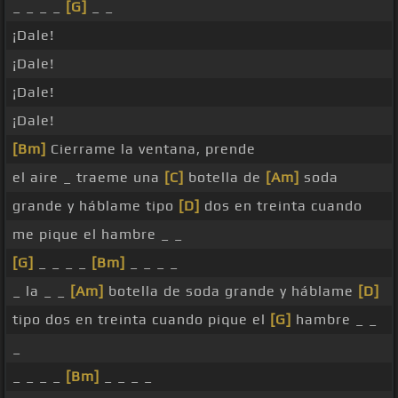
_ _ _ _
[G]
_ _
¡Dale!
¡Dale!
¡Dale!
¡Dale!
[Bm]
Cierrame la ventana, prende
el aire _ traeme una
[C]
botella de
[Am]
soda
grande y háblame tipo
[D]
dos en treinta cuando
me pique el hambre _ _
[G]
_ _ _ _
[Bm]
_ _ _ _
_ la _ _
[Am]
botella de soda grande y háblame
[D]
tipo dos en treinta cuando pique el
[G]
hambre _ _
_
_ _ _ _
[Bm]
_ _ _ _