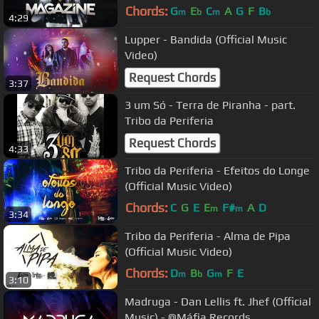
Chords:
G
E
C
A
G
F
B
m
b
m
b
4:29
Lupper - Bandida (Official Music
Video)
Request Chords
3:37
3 um Só - Terra de Piranha - part.
Tribo da Periferia
Request Chords
4:33
Tribo da Periferia - Efeitos do Longe
(Official Music Video)
Chords:
C
G
E
E
F#
A
D
m
m
3:34
Tribo da Periferia - Alma de Pipa
(Official Music Video)
Chords:
D
B
G
F
E
m
b
m
3:10
Madruga - Dan Lellis ft. Jhef (Official
Music) - @Máfia Records