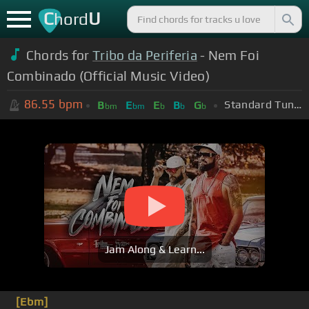
C
U
hord
Chords for
Tribo da Periferia
- Nem Foi
Combinado (Official Music Video)
86.55
bpm
Standard Tuning (EADGBE)
B
E
E
B
G
bm
bm
b
b
b
Jam Along & Learn...
[Ebm]