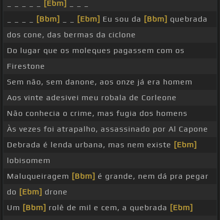
_ _ _ _ _
[Ebm]
_ _ _
_ _ _ _
[Bbm]
_ _
[Ebm]
Eu sou da
[Bbm]
quebrada
dos cone, das bermas da ciclone
Do lugar que os moleques pagassem com os
Firestone
Sem não, sem danone, aos onze já era homem
Aos vinte adesivei meu robala de Corleone
Não conhecia o crime, mas fugia dos homens
Às vezes foi atrapalho, assassinado por Al Capone
Debrada é lenda urbana, mas nem existe
[Ebm]
lobisomem
Maluqueiragem
[Bbm]
é grande, nem dá pra pegar
do
[Ebm]
drone
Um
[Bbm]
rolê de mil e cem, a quebrada
[Ebm]