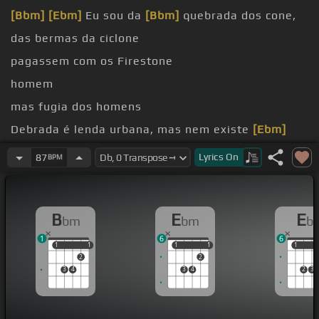
[Bbm]
[Ebm]
Eu sou da
[Bbm]
quebrada dos cone,
das bermas da ciclone
pagassem com os Firestone
homem
mas fugia dos homens
Debrada é lenda urbana, mas nem existe
[Ebm]
lobisomem
Lyrics
On
87
BPM
nem dá pra pegar do
[Ebm]
drone
frisone
B
E
E
bm
bm
b
1
6
6
1
1
1
1
1
1
1
1
1
1
2
2
3
4
3
4
2
3