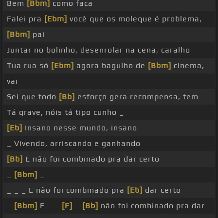
Bem
[Bbm]
como faca
Falei pra
[Ebm]
você que os moleque é problema,
[Bbm]
pai
Juntar no bolinho, desenrolar na cena, caralho
Tua rua só
[Ebm]
agora bagulho de
[Bbm]
cinema,
vai
Sei que todo
[Bb]
esforço gera recompensa, tem
Tá grave, nóis tá tipo cunho _
[Eb]
Insano nesse mundo, insano
_ Vivendo, arriscando e ganhando
[Bb]
E não foi combinado pra dar certo
_
[Bbm]
_
_ _ _ E não foi combinado pra
[Eb]
dar certo
_
[Bbm]
E _ _
[F]
_
[Bb]
não foi combinado pra dar