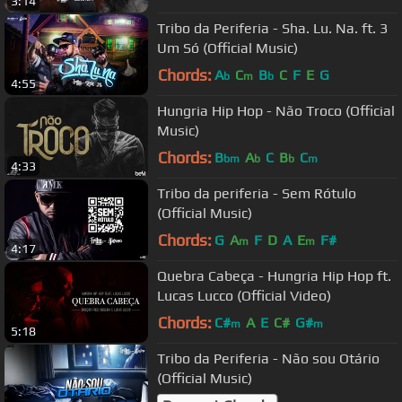
3:14
Tribo da Periferia - Sha. Lu. Na. ft. 3
Um Só (Official Music)
Chords:
A
C
B
C
F
E
G
b
m
b
4:55
Hungria Hip Hop - Não Troco (Official
Music)
Chords:
B
A
C
B
C
bm
b
b
m
4:33
Tribo da periferia - Sem Rótulo
(Official Music)
Chords:
G
A
F
D
A
E
F#
m
m
4:17
Quebra Cabeça - Hungria Hip Hop ft.
Lucas Lucco (Official Video)
Chords:
C#
A
E
C#
G#
m
m
5:18
Tribo da Periferia - Não sou Otário
(Official Music)