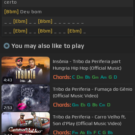
certo
[Bbm]
Deu bom
_ _
[Ebm]
_ _
[Bbm]
_ _ _ _ _ _ _
_ _
[Ebm]
_ _
[Bbm]
_ _ _
[Ebm]
_
You may also like to play
Insônia - Tribo da Periferia part
Hungria Hip Hop (Official Music)
Chords:
C
D
B
G
A
G
D
m
b
m
m
4:43
Tribo da Periferia - Fumaça do Gênio
(Official Music Video)
Chords:
G
E
G
B
C
D
m
b
b
m
2:53
Tribo da Periferia - Carro Velho ft.
Son d'Play (Official Music Video)
Chords:
F
A
E
F
C
G
B
m
b
b
b