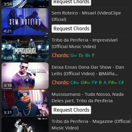
Request Chords
3:54
Sem Roteiro - Misael (VideoClipe
Oficial)
Request Chords
4:21
Tribo da Periferia - Imprevisível
(Official Music Video)
Chords:
G
E
B
F
m
b
b
4:09
Deixa Essas Dona Dar Show - Dan
Lellis (Official Video) - @Máfia
Records
Chords:
C#
G#
F#
B
A
F#
C#
m
m
m
3:16
Mussoumano - Tudo Nosso, Nada
Deles part. Tribo da Periferia
Request Chords
3:31
Tribo da Periferia - Magazine (Official
Music Video)