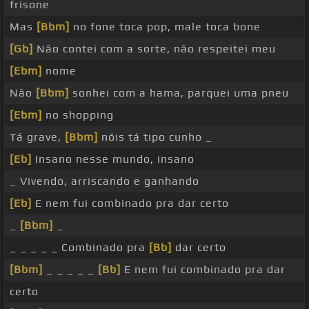
frisone
Mas
[Bbm]
no fone toca pop, male toca bone
[Gb]
Não contei com a sorte, não respeitei meu
[Ebm]
nome
Não
[Bbm]
sonhei com a hama, parquei uma pneu
[Ebm]
no shopping
Tá grave,
[Bbm]
nóis tá tipo cunho _
[Eb]
Insano nesse mundo, insano
_ Vivendo, arriscando e ganhando
[Eb]
E nem fui combinado pra dar certo
_
[Bbm]
_
_ _ _ _ _ Combinado pra
[Bb]
dar certo
[Bbm]
_ _ _ _ _
[Bb]
E nem fui combinado pra dar
certo