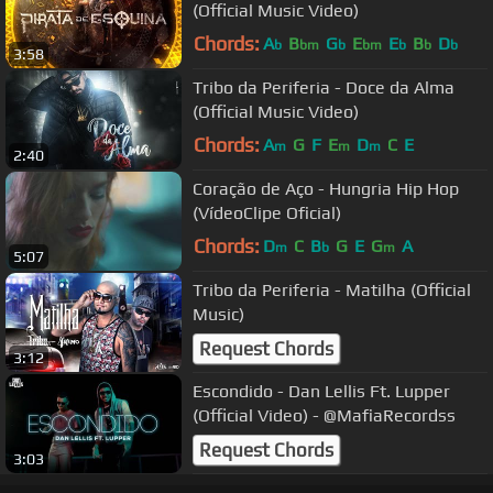
(Official Music Video)
Chords:
A
B
G
E
E
B
D
b
bm
b
bm
b
b
b
3:58
Tribo da Periferia - Doce da Alma
(Official Music Video)
Chords:
A
G
F
E
D
C
E
m
m
m
2:40
Coração de Aço - Hungria Hip Hop
(VídeoClipe Oficial)
Chords:
D
C
B
G
E
G
A
m
b
m
5:07
Tribo da Periferia - Matilha (Official
Music)
Request Chords
3:12
Escondido - Dan Lellis Ft. Lupper
(Official Video) - @MafiaRecordss
Request Chords
3:03