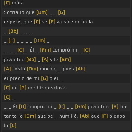
[C]
más.
Sofría lo que
[Dm]
_ _
[G]
esperé, que
[C]
se
[F]
va sin ser nada.
_
[Bb]
_ _ _
_
[C]
_ _ _ _
[Dm]
_
_ _ _
[C]
_ Él _
[Fm]
compró mi _
[C]
juventud
[Bb]
_
[A]
y le
[Bm]
[A]
costó
[Dm]
mucho, _ pues
[Ab]
el precio de mi
[G]
piel _
[C]
no
[G]
me hizo esclava.
[C]
_
_ _ Él
[D]
compró mi _
[C]
_ _
[Gm]
juventud,
[A]
fue
tanto lo
[Dm]
que se _ humilló,
[Ab]
que
[F]
pienso
la
[C]