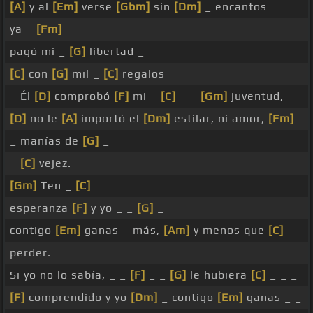
[A]
y al
[Em]
verse
[Gbm]
sin
[Dm]
_ encantos
ya _
[Fm]
pagó mi _
[G]
libertad _
[C]
con
[G]
mil _
[C]
regalos
_ Él
[D]
comprobó
[F]
mi _
[C]
_ _
[Gm]
juventud,
[D]
no le
[A]
importó el
[Dm]
estilar, ni amor,
[Fm]
_ manías de
[G]
_
_
[C]
vejez.
[Gm]
Ten _
[C]
esperanza
[F]
y yo _ _
[G]
_
contigo
[Em]
ganas _ más,
[Am]
y menos que
[C]
perder.
Si yo no lo sabía, _ _
[F]
_ _
[G]
le hubiera
[C]
_ _ _
[F]
comprendido y yo
[Dm]
_ contigo
[Em]
ganas _ _