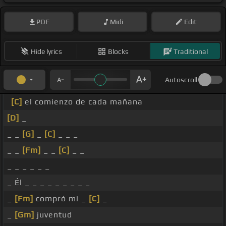
PDF
Midi
Edit
Hide lyrics
Blocks
Traditional
Autoscroll
[C]
el comienzo de cada mañana
[D]
_
_ _
[G]
_
[C]
_ _ _
_ _
[Fm]
_ _
[C]
_ _
_ _ _ _ _ _
_ Él _ _ _ _ _ _ _ _ _
_
[Fm]
compró mi _
[C]
_
_
[Gm]
juventud