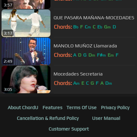
3:57
QUE PASARA MAÑANA-MOCEDADES
Chords:
B
F
C
C
E
G
D
b
m
b
m
3:17
MANOLO MUÑOZ Llamarada
Chords:
A
D
G
D
F#
E
F
m
m
m
2:49
Mocedades Secretaria
Chords:
A
E
C
G
F
A
D
m
m
3:05
About ChordU
Features
Terms Of Use
Privacy Policy
Cancellation & Refund Policy
User Manual
Customer Support