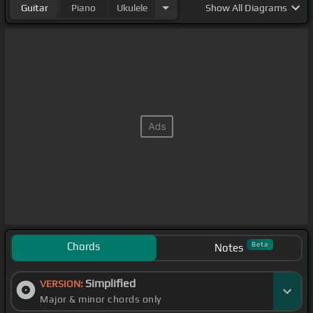
Guitar
Piano
Ukulele
Show
All Diagrams
Chords
Beta
Notes
Simplified
VERSION:
Major & minor chords only