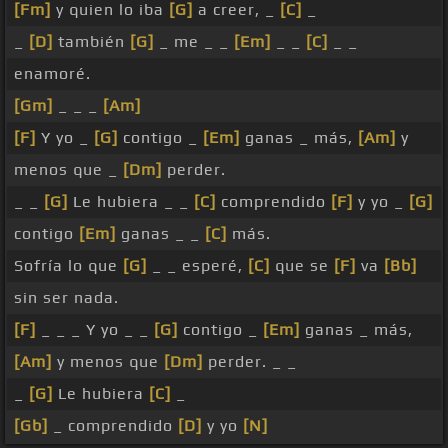
[Fm]
y quien lo iba
[G]
a creer, _
[C]
_
_
[D]
también
[G]
_ me _ _
[Em]
_ _
[C]
_ _
enamoré.
[Gm]
_ _ _
[Am]
[F]
Y yo _
[G]
contigo _
[Em]
ganas _ más,
[Am]
y
menos que _
[Dm]
perder.
_ _
[G]
Le hubiera _ _
[C]
comprendido
[F]
y yo _
[G]
contigo
[Em]
ganas _ _
[C]
más.
Sofría lo que
[G]
_ _ esperé,
[C]
que se
[F]
va
[Bb]
sin ser nada.
[F]
_ _ _ Y yo _ _
[G]
contigo _
[Em]
ganas _ más,
[Am]
y menos que
[Dm]
perder. _ _
_
[G]
Le hubiera
[C]
_
[Gb]
_ comprendido
[D]
y yo
[N]