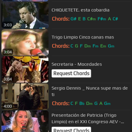
CHIQUETETE. esta cobardia
Chords:
G#
E
B
C#
F#
A
C#
m
m
3:03
Trigo Limpio Cinco canas mas
Chords:
C
G
F
D
F
E
G
m
m
m
m
3:04
Secretaria - Mocedades
Request Chords
3:04
Sergio Dennis _ Nunca supe mas de
ti
Chords:
C
F
B
D
G
A
G
b
m
m
4:00
Presentación de Patricia (Trigo
Limpio) en el XXI Congreso AEV -
Zaragoza 2012
Request Chords