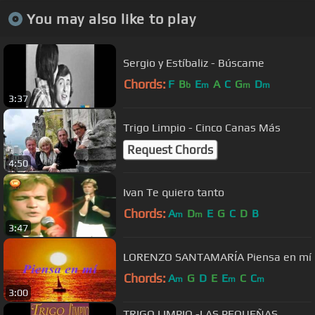
You may also like to play
Sergio y Estíbaliz - Búscame
Chords:
F
B
E
A
C
G
D
b
m
m
m
3:37
Trigo Limpio - Cinco Canas Más
Request Chords
4:50
Ivan Te quiero tanto
Chords:
A
D
E
G
C
D
B
m
m
3:47
LORENZO SANTAMARÍA Piensa en mí
Chords:
A
G
D
E
E
C
C
m
m
m
3:00
TRIGO LIMPIO -LAS PEQUEÑAS