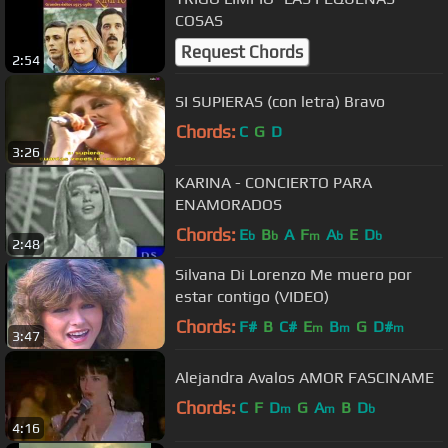
COSAS
Request Chords
2:54
SI SUPIERAS (con letra) Bravo
Chords:
C
G
D
3:26
KARINA - CONCIERTO PARA
ENAMORADOS
Chords:
E
B
A
F
A
E
D
b
b
m
b
b
2:48
Silvana Di Lorenzo Me muero por
estar contigo (VIDEO)
Chords:
F#
B
C#
E
B
G
D#
m
m
m
3:47
Alejandra Avalos AMOR FASCINAME
Chords:
C
F
D
G
A
B
D
m
m
b
4:16