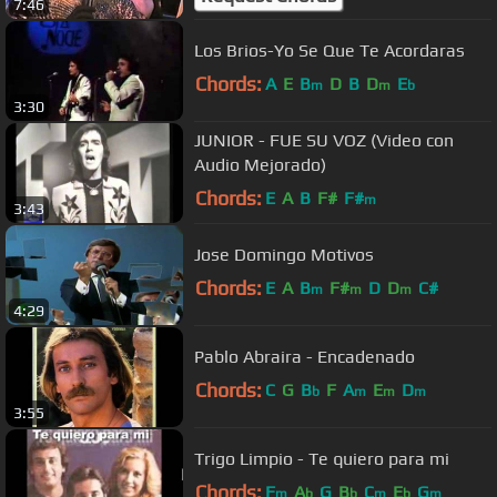
7:46
Los Brios-Yo Se Que Te Acordaras
Chords:
A
E
B
D
B
D
E
m
m
b
3:30
JUNIOR - FUE SU VOZ (Video con
Audio Mejorado)
Chords:
E
A
B
F#
F#
m
3:43
Jose Domingo Motivos
Chords:
E
A
B
F#
D
D
C#
m
m
m
4:29
Pablo Abraira - Encadenado
Chords:
C
G
B
F
A
E
D
b
m
m
m
3:55
Trigo Limpio - Te quiero para mi
Chords:
F
A
G
B
C
E
G
m
b
b
m
b
m