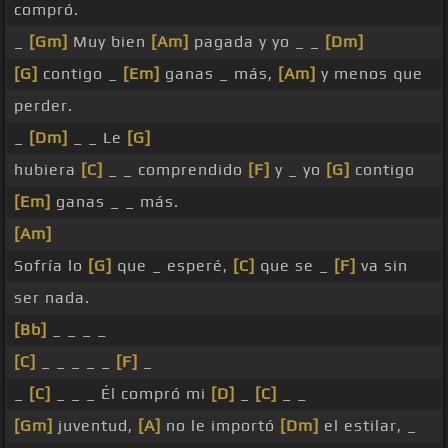
compró.
_
[Gm]
Muy bien
[Am]
pagada y yo _ _
[Dm]
[G]
contigo _
[Em]
ganas _ más,
[Am]
y menos que
perder.
_
[Dm]
_ _ Le
[G]
hubiera
[C]
_ _ comprendido
[F]
y _ yo
[G]
contigo
[Em]
ganas _ _ más.
[Am]
Sofría lo
[G]
que _ esperé,
[C]
que se _
[F]
va sin
ser nada.
[Bb]
_ _ _ _
[C]
_ _ _ _ _
[F]
_
_
[C]
_ _ _ Él compró mi
[D]
_
[C]
_ _
[Gm]
juventud,
[A]
no le importó
[Dm]
el estilar, _