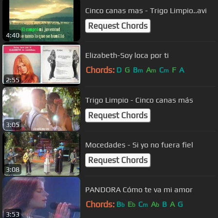
Cinco canas mas - Trigo Limpio..avi
Request Chords
4:40
Elizabeth-Soy loca por ti
Chords:
D
G
B
A
C
F
A
m
m
m
2:55
Trigo Limpio - Cinco canas más
Request Chords
3:05
Mocedades - Si yo no fuera fiel
Request Chords
3:08
PANDORA Cómo te va mi amor
Chords:
B
E
C
A
B
A
G
b
b
m
b
3:53