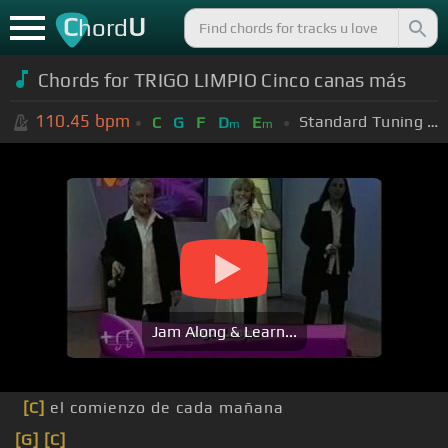
C
U
hord
Chords for TRIGO LIMPIO Cinco canas más
110.45
bpm
Standard Tuning (EADGBE)
C
G
F
D
E
m
m
Jam Along & Learn...
[C]
el comienzo de cada mañana
[G]
[C]