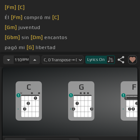
[Fm]
[C]
Él
[Fm]
compró mi
[C]
[Gm]
juventud
[Gbm]
sin
[Dm]
encantos
pagó mi
[G]
libertad
[C]
con
[G]
mil
[C]
regalos
Lyrics
On
110
BPM
C
G
F
1
1
1
1
1
1
2
1
2
3
2
3
3
4