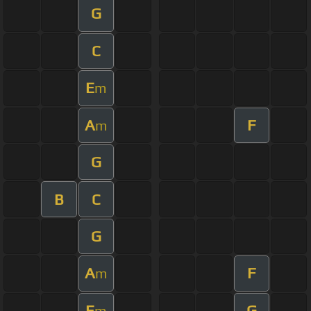
G
C
E
m
A
F
m
G
B
C
G
A
F
m
E
G
m