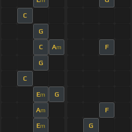
C
G
C
A
F
m
G
C
E
G
m
A
F
m
E
G
m