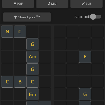
PDF
Midi
Edit
Hint
Autoscroll
Show
Lyrics
N
C
G
A
F
m
G
C
B
C
E
G
m