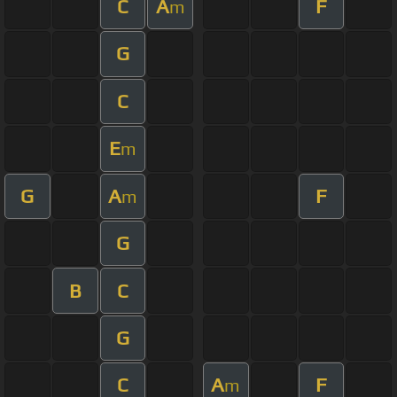
C
A
F
m
G
C
E
m
G
A
F
m
G
B
C
G
C
A
F
m