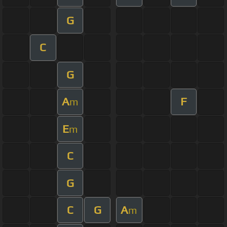
G
C
G
A
F
m
E
m
C
G
C
G
A
m