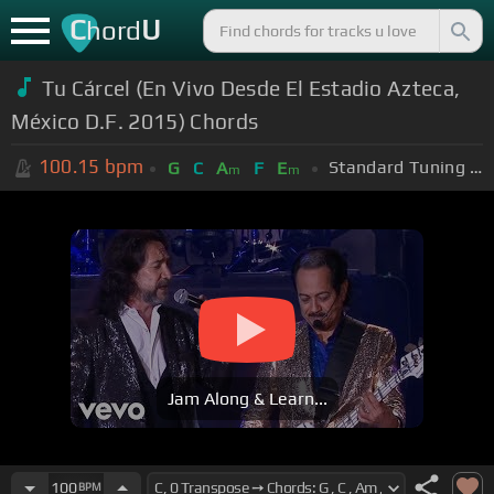
C
U
hord
Tu Cárcel (En Vivo Desde El Estadio Azteca,
México D.F. 2015) Chords
100.15
bpm
Standard Tuning (EADGBE)
G
C
A
F
E
m
m
Jam Along & Learn...
100
BPM