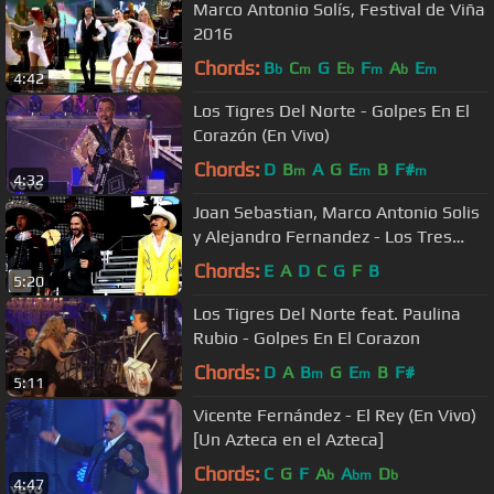
Marco Antonio Solís, Festival de Viña
2016
Chords:
B
C
G
E
F
A
E
b
m
b
m
b
m
4:42
Los Tigres Del Norte - Golpes En El
Corazón (En Vivo)
Chords:
D
B
A
G
E
B
F#
m
m
m
4:32
Joan Sebastian, Marco Antonio Solis
y Alejandro Fernandez - Los Tres
Grandes Tour
Chords:
E
A
D
C
G
F
B
5:20
Los Tigres Del Norte feat. Paulina
Rubio - Golpes En El Corazon
Chords:
D
A
B
G
E
B
F#
m
m
5:11
Vicente Fernández - El Rey (En Vivo)
[Un Azteca en el Azteca]
Chords:
C
G
F
A
A
D
b
bm
b
4:47