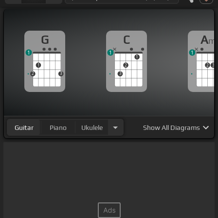
G
C
A
m
1
1
1
1
1
2
2
3
2
3
3
Guitar
Piano
Ukulele
Show
All Diagrams