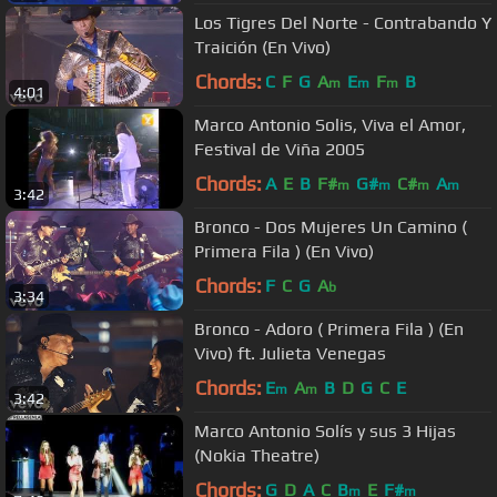
Los Tigres Del Norte - Contrabando Y
Traición (En Vivo)
Chords:
C
F
G
A
E
F
B
m
m
m
4:01
Marco Antonio Solis, Viva el Amor,
Festival de Viña 2005
Chords:
A
E
B
F#
G#
C#
A
m
m
m
m
3:42
Bronco - Dos Mujeres Un Camino (
Primera Fila ) (En Vivo)
Chords:
F
C
G
A
b
3:34
Bronco - Adoro ( Primera Fila ) (En
Vivo) ft. Julieta Venegas
Chords:
E
A
B
D
G
C
E
m
m
3:42
Marco Antonio Solís y sus 3 Hijas
(Nokia Theatre)
Chords:
G
D
A
C
B
E
F#
m
m