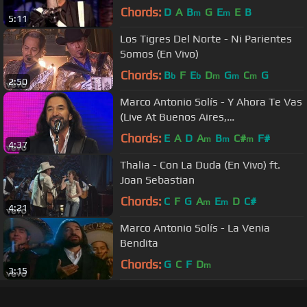
Unplugged)
Chords:
D
A
B
G
E
E
B
m
m
5:11
Los Tigres Del Norte - Ni Parientes
Somos (En Vivo)
Chords:
B
F
E
D
G
C
G
b
b
m
m
m
2:50
Marco Antonio Solís - Y Ahora Te Vas
(Live At Buenos Aires,
Argentina/2011)
Chords:
E
A
D
A
B
C#
F#
m
m
m
4:37
Thalia - Con La Duda (En Vivo) ft.
Joan Sebastian
Chords:
C
F
G
A
E
D
C#
m
m
4:21
Marco Antonio Solís - La Venia
Bendita
Chords:
G
C
F
D
m
3:15