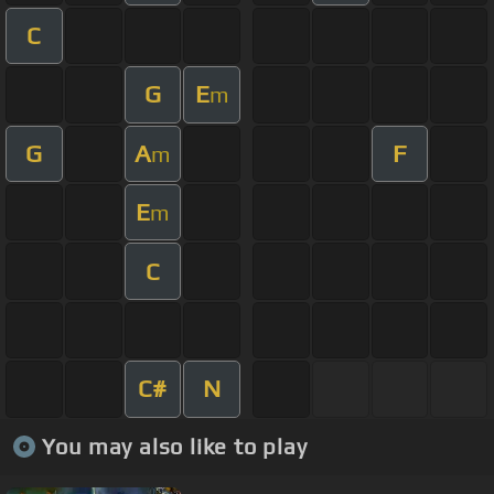
C
G
E
m
G
A
F
m
E
m
C
C#
N
You may also like to play