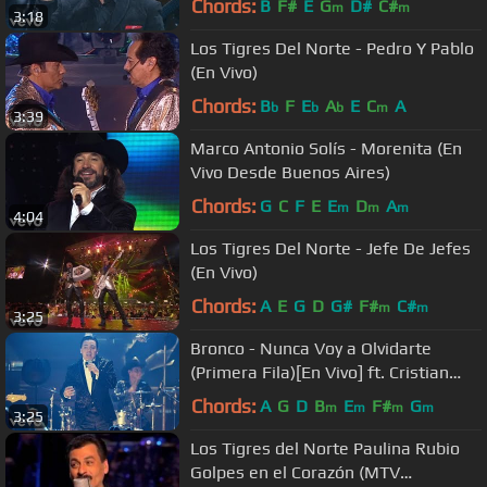
Chords:
B
F#
E
G
D#
C#
m
m
3:18
Los Tigres Del Norte - Pedro Y Pablo
(En Vivo)
Chords:
B
F
E
A
E
C
A
b
b
b
m
3:39
Marco Antonio Solís - Morenita (En
Vivo Desde Buenos Aires)
Chords:
G
C
F
E
E
D
A
m
m
m
4:04
Los Tigres Del Norte - Jefe De Jefes
(En Vivo)
Chords:
A
E
G
D
G#
F#
C#
m
m
3:25
Bronco - Nunca Voy a Olvidarte
(Primera Fila)[En Vivo] ft. Cristian
Castro
Chords:
A
G
D
B
E
F#
G
m
m
m
m
3:25
Los Tigres del Norte Paulina Rubio
Golpes en el Corazón (MTV