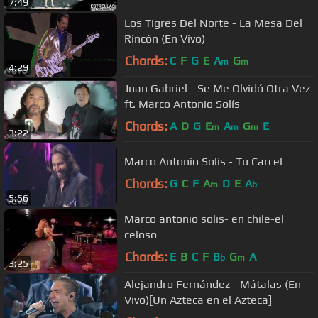
7:49
Los Tigres Del Norte - La Mesa Del
Rincón (En Vivo)
Chords:
C
F
G
E
A
G
m
m
4:29
Juan Gabriel - Se Me Olvidó Otra Vez
ft. Marco Antonio Solís
Chords:
A
D
G
E
A
G
E
m
m
m
3:22
Marco Antonio Solís - Tu Carcel
Chords:
G
C
F
A
D
E
A
m
b
5:56
Marco antonio solis- en chile-el
celoso
Chords:
E
B
C
F
B
G
A
b
m
3:25
Alejandro Fernández - Mátalas (En
Vivo)[Un Azteca en el Azteca]