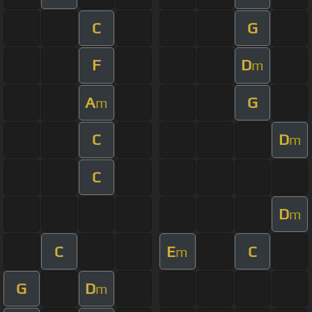
C
G
F
D
m
A
G
m
C
D
m
C
D
m
C
E
C
m
G
D
m