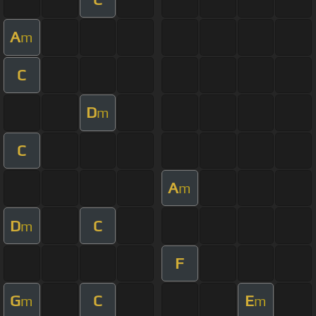
A
m
C
D
m
C
A
m
D
C
m
F
G
C
E
m
m