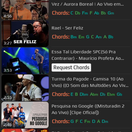
Vez / Aurora Boreal | Ao Vivo em
Goiânia
Chords:
C
D
F
F
A
B
G
b
m
b
b
m
4:56
Rael - Ser Feliz
Chords:
B
E
G
C
A
A
B
m
m
m
b
3:27
Essa Tal Liberdade SPC(Só Pra
Contrariar) - Maurício Profeta Ao
Vivo #aovivo #spc #samba #pagode
Request Chords
3:53
Turma do Pagode - Camisa 10 (Ao
Vivo) ((O Som das Multidões Ao Vivo)
[Clipe Oficial])
Chords:
E
B
D
A
D
E
G
bm
bm
b
bm
b
2:55
Pesquisa no Google ((Misturadin 2
Ao Vivo) [Clipe Oficial])
Chords:
G
F
C
F
D
A
D
m
m
2:46