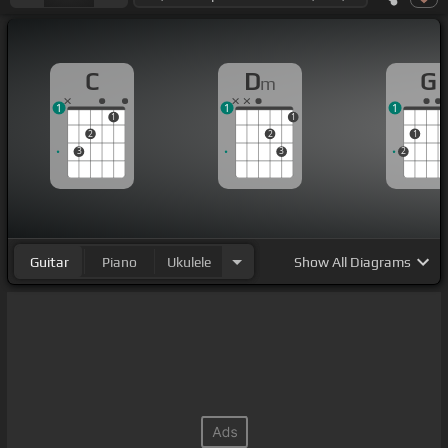
C
D
G
m
1
1
1
1
1
2
2
1
3
3
2
Guitar
Piano
Ukulele
Show
All Diagrams