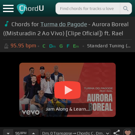
C
U
hord
Chords for
Turma do Pagode
- Aurora Boreal
((Misturadin 2 Ao Vivo) [Clipe Oficial]) ft. Rael
95.95
bpm
Standard Tuning (EADGBE)
C
D
G
F
E
m
m
Jam Along & Learn...
96
BPM