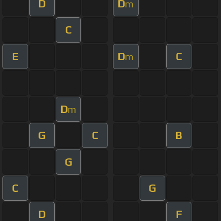
D
D
m
C
E
D
C
m
D
m
G
C
B
G
C
G
D
F