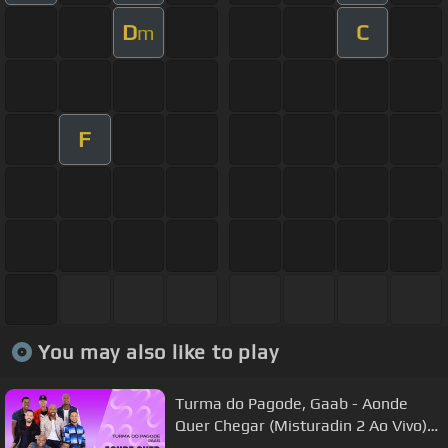
D
C
m
F
You may also like to play
Turma do Pagode, Gaab - Aonde
Quer Chegar (Misturadin 2 Ao Vivo)
ft. Gaab