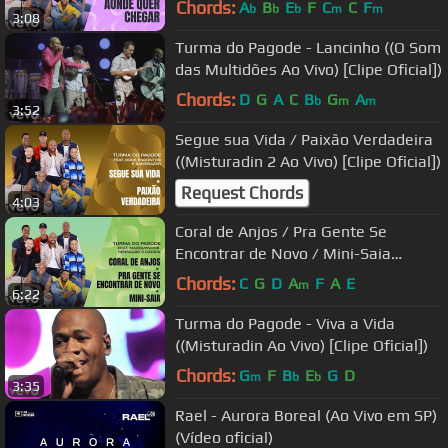
Chords:
A
B
E
F
C
C
F
b
b
b
m
m
3:08
Turma do Pagode - Lancinho ((O Som
das Multidões Ao Vivo) [Clipe Oficial])
Chords:
D
G
A
C
B
G
A
b
m
m
3:52
Segue sua Vida / Paixão Verdadeira
((Misturadin 2 Ao Vivo) [Clipe Oficial])
Request Chords
4:03
Coral de Anjos / Pra Gente Se
Encontrar de Novo / Mini-Saia
((Misturadin 2 Ao Vivo) [Cl...
Chords:
C
G
D
A
F
A
E
m
6:22
Turma do Pagode - Viva a Vida
((Misturadin Ao Vivo) [Clipe Oficial])
Chords:
G
F
B
E
G
D
m
b
b
3:35
Rael - Aurora Boreal (Ao Vivo em SP)
(Vídeo oficial)