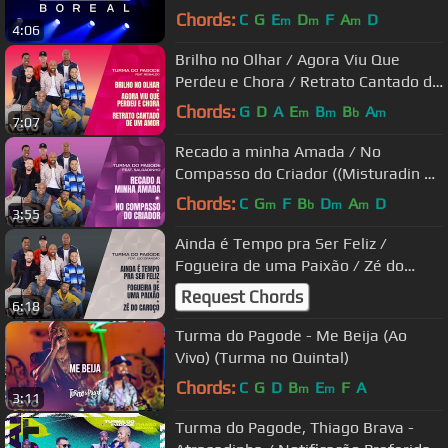
Chords:
C
G
E
D
F
A
D
m
m
m
4:06
Brilho no Olhar / Agora Viu Que
Perdeu e Chora / Retrato Cantado de
um Amor ((Misturadi...
Chords:
G
D
A
E
B
B
A
m
m
b
m
7:07
Recado a minha Amada / No
Compasso do Criador ((Misturadin 2
Ao Vivo) [Clipe Oficial])
Chords:
C
G
F
B
D
A
D
m
b
m
m
3:55
Ainda é Tempo pra Ser Feliz /
Fogueira de uma Paixão / Zé do
Caroço ((Misturadin 2 Ao V...
Request Chords
6:18
Turma do Pagode - Me Beija (Ao
Vivo) (Turma no Quintal)
Chords:
C
G
D
B
E
F
A
m
m
3:11
Turma do Pagode, Thiago Brava -