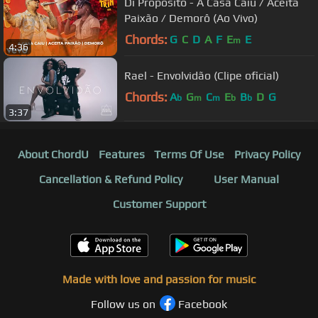
Di Propósito - A Casa Caiu / Aceita
Paixão / Demorô (Ao Vivo)
Chords:
G
C
D
A
F
E
E
m
4:36
Rael - Envolvidão (Clipe oficial)
Chords:
A
G
C
E
B
D
G
b
m
m
b
b
3:37
About ChordU
Features
Terms Of Use
Privacy Policy
Cancellation & Refund Policy
User Manual
Customer Support
Made with love and passion for music
Follow us on
Facebook