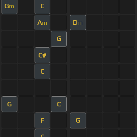
G
C
m
A
D
m
m
G
C#
C
G
C
F
G
C