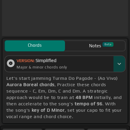
Chords
Beta
Notes
Simplified
VERSION:
Major & minor chords only
Let's start jamming Turma Do Pagode - (Ao Vivo)
Aurora Boreal chords
, Practice these chords
sequence - C, Em, Dm, C and Dm. A strategic
approach would be to train at
48 BPM
initially, and
then accelerate to the song's
tempo of 96
. With
the song's
key of D Minor
, set your capo to fit your
vocal range and chord choice.