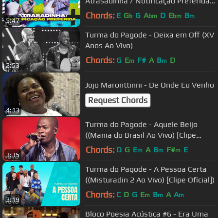
Atrasadinha / Notificação Preferida
(Ao Vivo)
Chords:
E
G
G
A
D
E
B
b
bm
bm
m
5:47
Turma do Pagode - Deixa em Off (XV
Anos Ao Vivo)
Chords:
G
E
F#
A
B
D
m
m
2:53
Jojo Maronttinni - De Onde Eu Venho
Request Chords
4:13
Turma do Pagode - Aquele Beijo
((Mania do Brasil Ao Vivo) [Clipe
Oficial])
Chords:
D
G
E
A
B
F#
E
m
m
m
3:35
Turma do Pagode - A Pessoa Certa
((Misturadin 2 Ao Vivo) [Clipe Oficial])
Chords:
C
D
G
E
B
A
A
m
m
m
3:19
Bloco Poesia Acústica #6 - Era Uma