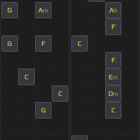
G
A
A
m
b
F
G
F
C
F
C
E
m
C
D
m
G
C