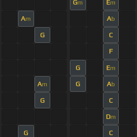
G
E
m
m
A
A
m
b
G
C
F
G
E
m
A
G
A
m
b
G
C
D
m
G
C