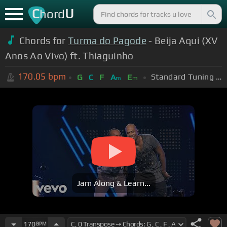
C
U
hord
Chords for
Turma do Pagode
- Beija Aqui (XV
Anos Ao Vivo) ft. Thiaguinho
170.05
bpm
Standard Tuning (EADGBE)
G
C
F
A
E
m
m
Jam Along & Learn...
170
BPM