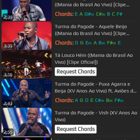
((Mania do Brasil Ao Vivo) [Clipe
Oficial])
Chords:
E
A
G#
C#
B
C
F#
m
m
2:39
Turma do Pagode - Aquele Beijo
((Mania do Brasil Ao Vivo) [Clipe
Oficial])
Chords:
D
G
E
A
B
F#
E
m
m
m
3:35
Tá Louco Héin ((Mania do Brasil Ao
Vivo) [Clipe Oficial])
Request Chords
3:16
Turma do Pagode - Puxa Agarra e
Beija (XV Anos Ao Vivo) ft. Aviões do
Forró
Chords:
A
G
D
E
C#
B
F#
m
m
m
2:43
Turma do Pagode - Vish (XV Anos Ao
Vivo)
Request Chords
2:55