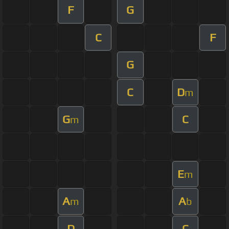
F
G
C
F
G
C
D
m
G
C
m
E
m
A
A
m
b
D
C