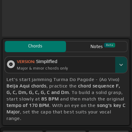
Chords
Beta
Notes
Simplified
VERSION:
Major & minor chords only
Let's start jamming Turma Do Pagode - (Ao Vivo)
Beija Aqui chords
, practice the
chord sequence F,
G, C, Dm, G, C, G, C and Dm
. To build a solid grasp,
start slowly at
85 BPM
and then match the original
tempo of 170 BPM
. With an eye on the
song's key C
Major
, set the capo that best suits your vocal
range.