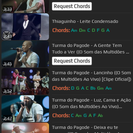
[Clipe Oficial])
Request Chords
3:33
Thiaguinho - Leite Condensado
Chords:
A
D
C
D
F
G
A
m
m
2:43
Turma do Pagode - A Gente Tem
Tudo a Ver ((O Som das Multidões Ao
Vivo) [Clipe Oficial])
Request Chords
3:45
Turma do Pagode - Lancinho ((O Som
das Multidões Ao Vivo) [Clipe Oficial])
Chords:
D
G
A
C
B
G
A
b
m
m
3:52
Turma do Pagode - Luz, Cama e Ação
((O Som das Multidões Ao Vivo)
[Clipe Oficial])
Chords:
C
A
G
A
F
A
m
b
2:47
Turma do Pagode - Deixa eu te