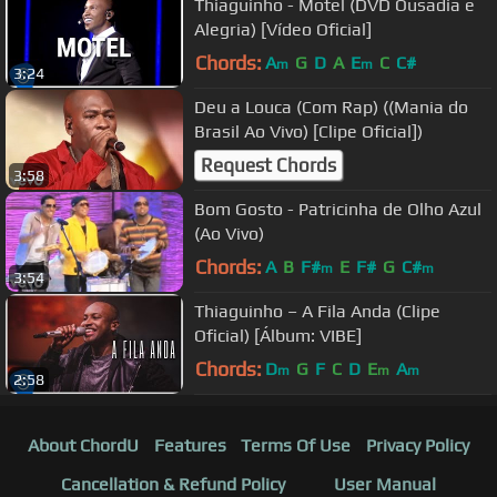
Thiaguinho - Motel (DVD Ousadia e
Alegria) [Vídeo Oficial]
Chords:
A
G
D
A
E
C
C#
m
m
3:24
Deu a Louca (Com Rap) ((Mania do
Brasil Ao Vivo) [Clipe Oficial])
Request Chords
3:58
Bom Gosto - Patricinha de Olho Azul
(Ao Vivo)
Chords:
A
B
F#
E
F#
G
C#
m
m
3:54
Thiaguinho – A Fila Anda (Clipe
Oficial) [Álbum: VIBE]
Chords:
D
G
F
C
D
E
A
m
m
m
2:58
About ChordU
Features
Terms Of Use
Privacy Policy
Cancellation & Refund Policy
User Manual