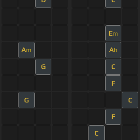
E
m
A
A
m
b
G
C
F
G
C
F
C