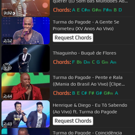
querer ((O Som das Multidões Ao
Vivo) [Clipe Oficial])
Chords:
A
E
C#
G#
F#
B
D
m
m
m
3:32
Turma do Pagode - A Gente Se
Prometeu (XV Anos Ao Vivo)
Request Chords
2:52
Thiaguinho - Buquê de Flores
Chords:
F
B
D
C
G
G
A
b
m
m
m
3:37
Turma do Pagode - Pente e Rala
((Mania do Brasil Ao Vivo) [Clipe
Oficial])
Chords:
B
E
C#
F#
G#
G#
A
m
2:44
Henrique & Diego - Eu Tô Sabendo
(Ao Vivo) ft. Turma do Pagode
Request Chords
2:49
Turma do Pagode - Coincidência