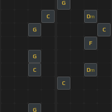
G
C
D
m
G
C
F
G
C
D
m
C
G