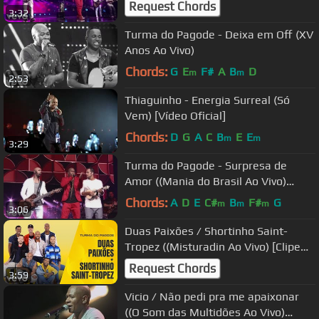
Request Chords
3:32
Turma do Pagode - Deixa em Off (XV
Anos Ao Vivo)
Chords:
G
E
F#
A
B
D
m
m
2:53
Thiaguinho - Energia Surreal (Só
Vem) [Vídeo Oficial]
Chords:
D
G
A
C
B
E
E
m
m
3:29
Turma do Pagode - Surpresa de
Amor ((Mania do Brasil Ao Vivo)
[Clipe Oficial])
Chords:
A
D
E
C#
B
F#
G
m
m
m
3:06
Duas Paixões / Shortinho Saint-
Tropez ((Misturadin Ao Vivo) [Clipe
Oficial])
Request Chords
3:59
Vicio / Não pedi pra me apaixonar
((O Som das Multidões Ao Vivo)