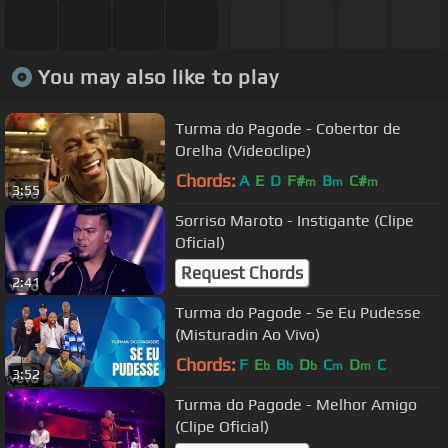
You may also like to play
Turma do Pagode - Cobertor de
Orelha (Videoclipe)
Chords:
A
E
D
F#
B
C#
m
m
m
3:55
Sorriso Maroto - Instigante (Clipe
Oficial)
Request Chords
2:41
Turma do Pagode - Se Eu Pudesse
(Misturadin Ao Vivo)
Chords:
F
E
B
D
C
D
C
b
b
b
m
m
3:52
Turma do Pagode - Melhor Amigo
(Clipe Oficial)