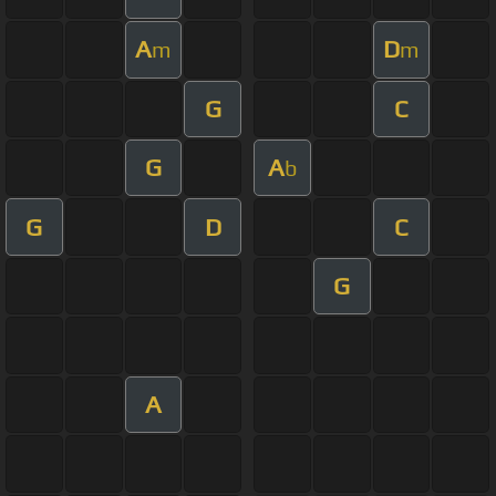
A
D
m
m
G
C
G
A
b
G
D
C
G
A