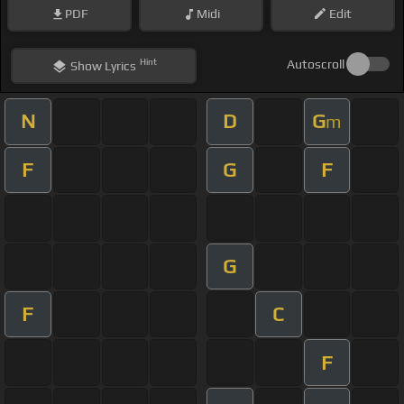
PDF
Midi
Edit
Hint
Autoscroll
Show
Lyrics
N
D
G
m
F
G
F
G
F
C
F