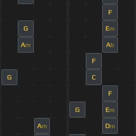
F
G
E
m
A
A
m
b
F
G
C
F
G
E
m
A
D
m
m