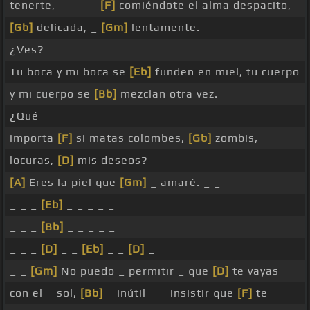
tenerte, _ _ _ _
[F]
comiéndote el alma despacito,
[Gb]
delicada, _
[Gm]
lentamente.
¿Ves?
Tu boca y mi boca se
[Eb]
funden en miel, tu cuerpo
y mi cuerpo se
[Bb]
mezclan otra vez.
¿Qué
importa
[F]
si matas colombes,
[Gb]
zombis,
locuras,
[D]
mis deseos?
[A]
Eres la piel que
[Gm]
_ amaré. _ _
_ _ _
[Eb]
_ _ _ _ _
_ _ _
[Bb]
_ _ _ _ _
_ _ _
[D]
_ _
[Eb]
_ _
[D]
_
_ _
[Gm]
No puedo _ permitir _ que
[D]
te vayas
con el _ sol,
[Bb]
_ inútil _ _ insistir que
[F]
te