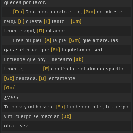
quedes por favor.
_ _
[Cm]
Solo pido un rato el fin,
[Gm]
no mires el _
reloj,
[F]
cuesta
[F]
tanto _
[Cm]
_
tenerte aquí,
[D]
mi amor. _ _
_ _ Eres mi piel,
[A]
la piel
[Gm]
que amaré, las
ganas eternas que
[Eb]
inquietan mi sed.
Entiende que hoy _ necesito
[Bb]
_
tenerte, _ _ _ _
[F]
comiéndote el alma despacito,
[Gb]
delicada,
[D]
lentamente.
[Gm]
¿Ves?
Tu boca y mi boca se
[Eb]
funden en miel, tu cuerpo
y mi cuerpo se mezclan
[Bb]
otra _ vez.