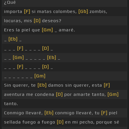
¿Qué
importa
[F]
si matas colombes,
[Gb]
zombis,
locuras, mis
[D]
deseos?
Eres la piel que
[Gm]
_ amaré.
_
[Eb]
_
_ _ _
[F]
_ _ _ _
[D]
_
_ _
[Gm]
_ _ _ _ _
[Eb]
_
_ _ _
[F]
_ _ _ _
[D]
_
_ _ _ _ _ _ _
[Gm]
Sin querer, te
[Eb]
damos sin querer, esta
[F]
aventura me condena
[D]
por amarte tanto,
[Gm]
tanto.
Conmigo llevaré,
[Eb]
conmigo llevaré, tu
[F]
piel
sellada fuego a fuego
[D]
en mi pecho, porque sé