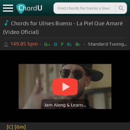
C
U
hord
Chords for
Ulises Bueno - La Piel Que Amaré
(Video Oficial)
149.85
bpm
Standard Tuning (EADGBE)
G
D
F
E
B
m
b
b
Jam Along & Learn...
[C]
[Gm]