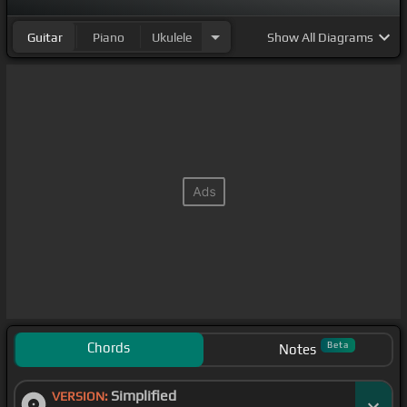
Guitar
Piano
Ukulele
Show
All Diagrams
Chords
Beta
Notes
Simplified
VERSION: