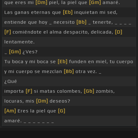
que eres mi
[Dm]
piel, la piel que
[Gm]
amaré.
Las ganas eternas que
[Eb]
inquietan mi sed,
entiende que hoy _ necesito
[Bb]
_ tenerte, _ _ _ _
[F]
comiéndote el alma despacito, delicada,
[D]
lentamente.
_
[Gm]
¿Ves?
Tu boca y mi boca se
[Eb]
funden en miel, tu cuerpo
y mi cuerpo se mezclan
[Bb]
otra vez. _
¿Qué
importa
[F]
si matas colombes,
[Gb]
zombis,
locuras, mis
[Dm]
deseos?
[Am]
Eres la piel que
[G]
amaré. _ _ _ _ _ _ _