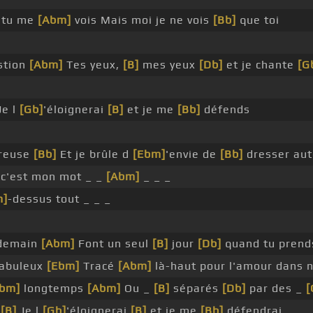
tu me
[Abm]
vois Mais moi je ne vois
[Bb]
que toi
stion
[Abm]
Tes yeux,
[B]
mes yeux
[Db]
et je chante
[G
Je l
[Gb]
'éloignerai
[B]
et je me
[Bb]
défends
reuse
[Bb]
Et je brûle d
[Ebm]
'envie de
[Bb]
dresser au
c'est mon mot _ _
[Abm]
_ _ _
m]
-dessus tout _ _ _
demain
[Abm]
Font un seul
[B]
jour
[Db]
quand tu pren
abuleux
[Ebm]
Tracé
[Abm]
là-haut pour l'amour dans 
Ebm]
longtemps
[Abm]
Ou _
[B]
séparés
[Db]
par des _
[
t
[B]
Je l
[Gb]
'éloignerai
[B]
et je me
[Bb]
défendrai _ _