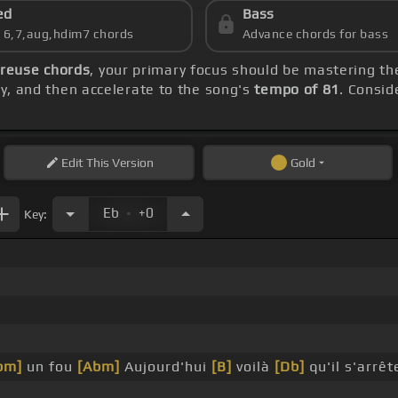
ed
Bass
s 6,7,aug,hdim7 chords
Advance chords for bass
euse chords
, your primary focus should be mastering t
lly, and then accelerate to the song's
tempo of 81
. Consid
Edit
This Version
Gold
.
Eb
+0
Key:
bm]
un fou
[Abm]
Aujourd'hui
[B]
voilà
[Db]
qu'il s'arrê