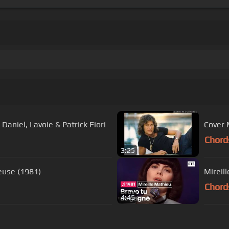
aniel, Lavoie & Patrick Fiori
Cover 
Chord
3:25
euse (1981)
Mireil
Chord
4:45
s Of Use
Privacy Policy
Cancellation & Refund Policy