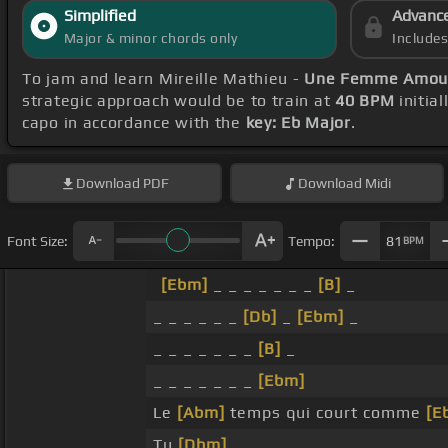
Simplified
Advanc
Major & minor chords only
Include
To jam and learn Mireille Mathieu -
Une Femme Amour
strategic approach would be to train at
40 BPM
initia
capo in accordance with the
key: Eb Major
.
Download
PDF
Download
Midi
Font Size:
Tempo:
81
BPM
[Ebm]
_ _ _ _ _ _ _
[B]
_
_ _ _ _ _ _
[Db]
_
[Ebm]
_
_ _ _ _ _ _ _
[B]
_
_ _ _ _ _ _ _
[Ebm]
Le
[Abm]
temps qui court comme
[E
Tu
[Dbm]
_