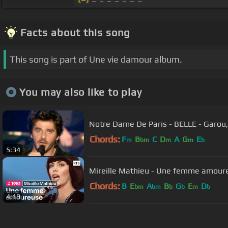
Facts about this song
This song is part of Une vie damour album.
You may also like to play
Notre Dame De Paris - BELLE - Garou, D
Chords:
F
B
C
D
A
G
E
m
bm
m
m
b
5:34
Mireille Mathieu - Une femme amour
Chords:
B
E
A
B
G
E
D
bm
bm
b
b
m
b
4:19
About ChordU
Features
Term