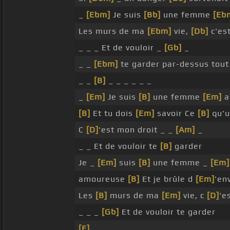
_
[Ebm]
Je suis
[Bb]
une femme
[Eb
Les murs de ma
[Ebm]
vie,
[Db]
c'es
_ _ _ Et de vouloir _
[Gb]
_
_ _
[Ebm]
te garder par-dessus tout
_ _
[B]
_ _ _ _ _ _
_
[Em]
Je suis
[B]
une femme
[Em]
a
[B]
Et tu dois
[Em]
savoir Ce
[B]
qu'u
C
[D]
'est mon droit _ _
[Am]
_
_ _ Et de vouloir te
[B]
garder
Je _
[Em]
suis
[B]
une femme _
[Em]
amoureuse
[B]
Et je brûle d
[Em]
'en
Les
[B]
murs de ma
[Em]
vie, c
[D]
'e
_ _ _
[Gb]
Et de vouloir te garder
[E]
_ _ _ _ _ _ _