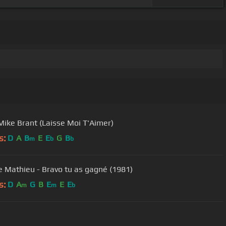
Mike Brant (Laisse Moi T'Aimer)
s:
D
A
B
E
E
G
B
m
b
b
le Mathieu - Bravo tu as gagné (1981)
s:
D
A
G
B
E
E
E
m
m
b
User Manual
Customer Support