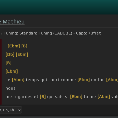
le Mathieu
Tuning:
Standard Tuning (EADGBE)
Capo:
+0
fret
[Ebm]
[B]
[Db]
[Ebm]
[B]
[Ebm]
Le
[Abm]
temps qui court comme
[Ebm]
un fou
[Abm
nous
me regardes et
[B]
qui sais si
[Ebm]
tu me
[Abm]
voi
Je n
[Abm]
'ai plus qu'une
[Ebm]
question
[Abm]
Tes 
Si quelqu'un d'autre
[Gb]
venait
[B]
Je l
[Gb]
'éloigne