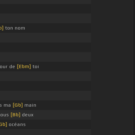
b]
ton nom
tour de
[Ebm]
toi
ds ma
[Gb]
main
nous
[Bb]
deux
Gb]
océans