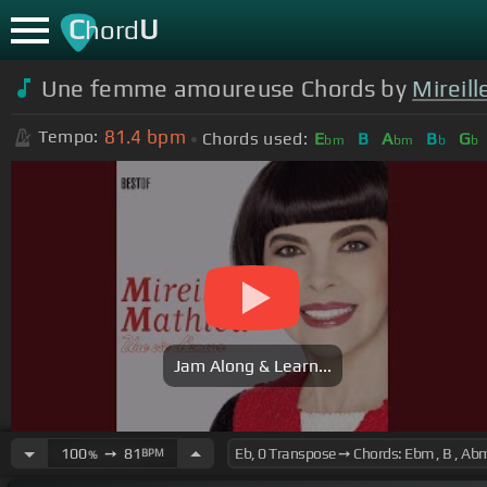
C
U
hord
Une femme amoureuse Chords by
Mireil
81.4
bpm
Tempo:
Chords used:
E
B
A
B
G
bm
bm
b
b
Jam Along & Learn...
100
➙
81
BPM
%