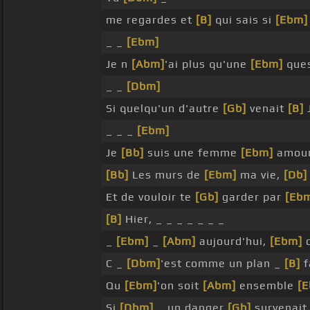
me regardes et
[B]
qui sais si
[Ebm]
_ _
[Ebm]
Je n
[Abm]
'ai plus qu'une
[Ebm]
que
_ _
[Dbm]
Si quelqu'un d'autre
[Gb]
venait
[B]
_ _ _
[Ebm]
Je
[Bb]
suis une femme
[Ebm]
amou
[Bb]
Les murs de
[Ebm]
ma vie,
[Db]
Et de vouloir te
[Gb]
garder par
[Eb
[B]
Hier, _ _ _ _ _ _ _
_
[Ebm]
_
[Abm]
aujourd'hui,
[Ebm]
C _
[Dbm]
'est comme un plan _
[B]
f
Qu
[Ebm]
'on soit
[Abm]
ensemble
[
Si
[Dbm]
_ un danger
[Gb]
survenai