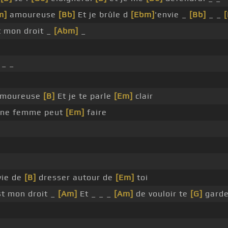
m]
amoureuse
[Bb]
Et je brûle d
[Ebm]
'envie _
[Bb]
_ _
t mon droit _
[Abm]
_
 _ _
moureuse
[B]
Et je te parle
[Em]
clair
ne femme peut
[Em]
faire
vie de
[B]
dresser autour de
[Em]
toi
st mon droit _
[Am]
Et _ _ _
[Am]
de vouloir te
[G]
garde