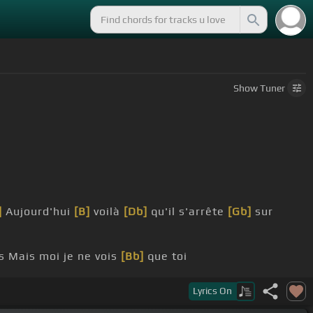
Show
Tuner
]
Aujourd'hui
[B]
voilà
[Db]
qu'il s'arrête
[Gb]
sur
s Mais moi je ne vois
[Bb]
que toi
yeux,
[B]
mes yeux
[Db]
et je chante
[Gb]
ton nom
Lyrics
On
rai
[B]
et je me
[Bb]
défends