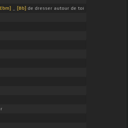
[Ebm]
_
[Bb]
de dresser autour de toi
r