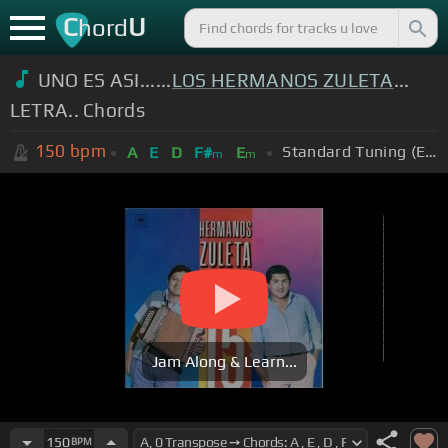
C
U
hord
UNO ES ASI......
LOS HERMANOS ZULETA
...
LETRA.. Chords
150
bpm
Standard Tuning (EADGBE)
A
E
D
F#
E
m
m
Jam Along & Learn...
150
BPM