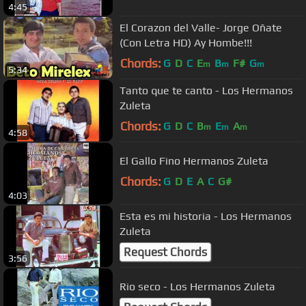
4:45
El Corazon del Valle- Jorge Oñate
(Con Letra HD) Ay Hombe!!!
Chords:
G
D
C
E
B
F#
G
m
m
m
5:34
Tanto que te canto - Los Hermanos
Zuleta
Chords:
G
D
C
B
E
A
m
m
m
4:58
El Gallo Fino Hermanos Zuleta
Chords:
G
D
E
A
C
G#
4:03
Esta es mi historia - Los Hermanos
Zuleta
Request Chords
3:56
Rio seco - Los Hermanos Zuleta