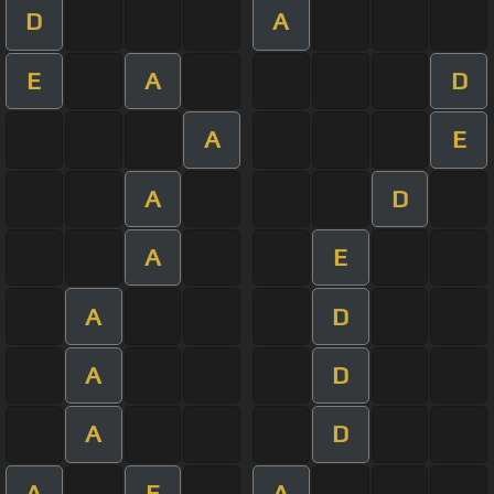
D
A
E
A
D
A
E
A
D
A
E
A
D
A
D
A
D
A
E
A