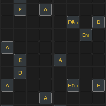
E
A
F#
D
m
E
m
A
E
A
D
A
F#
E
m
A