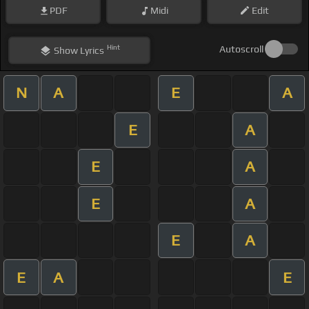
PDF
Midi
Edit
Hint
Autoscroll
Show
Lyrics
N
A
E
A
E
A
E
A
E
A
E
A
E
A
E