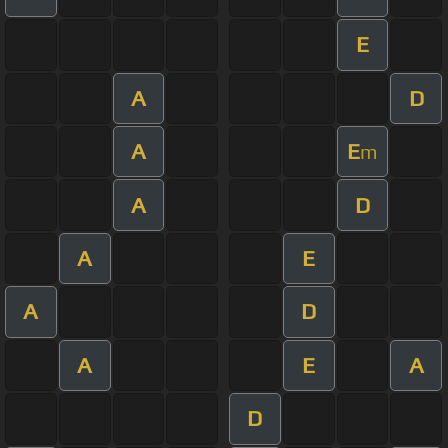
E
A
D
A
E
m
A
D
A
E
A
D
A
E
A
D