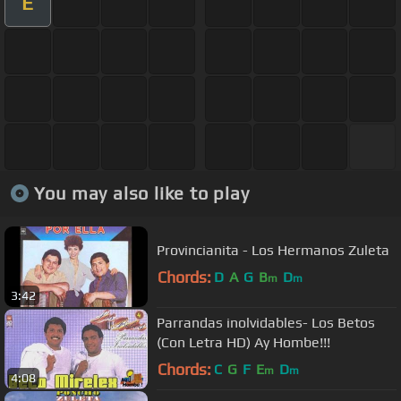
E
You may also like to play
Provincianita - Los Hermanos Zuleta
Chords:
D
A
G
B
D
m
m
3:42
Parrandas inolvidables- Los Betos
(Con Letra HD) Ay Hombe!!!
Chords:
C
G
F
E
D
m
m
4:08