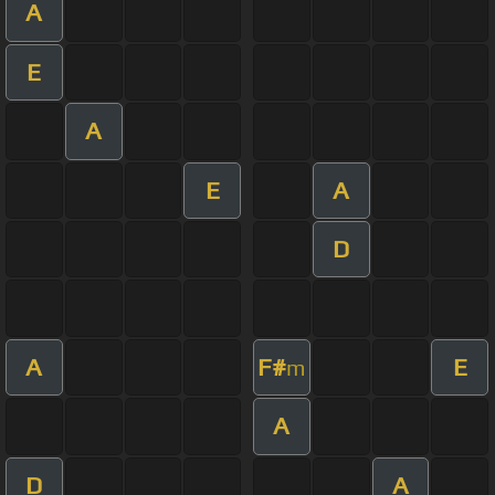
A
E
A
E
A
D
A
F#
E
m
A
D
A