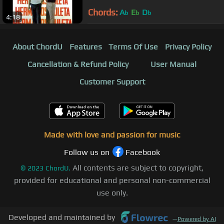
Chords:
A
E
D
b
b
b
4:18
About ChordU
Features
Terms Of Use
Privacy Policy
Cancellation & Refund Policy
User Manual
Customer Support
Made with love and passion for music
Follow us on
Facebook
All contents are subject to copyright,
©
2023
ChordU.
provided for educational and personal non-commercial
use only.
Developed and maintained by
—
Powered by AI