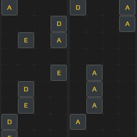
A
D
A
D
A
E
A
E
A
D
A
E
A
D
A