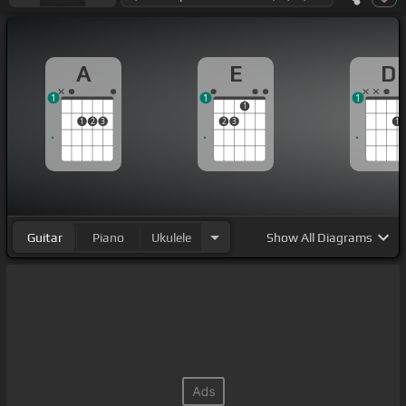
A
E
D
1
1
1
1
1
2
3
2
3
1
Guitar
Piano
Ukulele
Show
All Diagrams