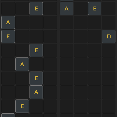
E
A
E
A
E
D
E
A
E
A
E