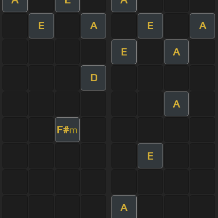
E
A
E
A
E
A
D
A
F#
m
E
A