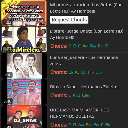
Mi primera cancion- Los Betos (Con
Letra HD) Ay Hombe!!!
Request Chords
4:02
Llorare- Jorge Oñate (Con Letra HD)
Ay Hombe!!!
Chords:
G
D
C
A
B
E
E
m
m
m
4:07
Luna sanjuanera - Los Hermanos
zuleta
Chords:
E
A
D
F
G
b
b
b
m
m
3:30
Dios Lo Sabe - Hermanos Zuletas
Chords:
E
A
D
C#
m
3:46
QUE LASTIMA MI AMOR_LOS
HERMANOS ZULETAS.
Chords:
D
G
A
B
E
C
B
m
m
m
b
4:49