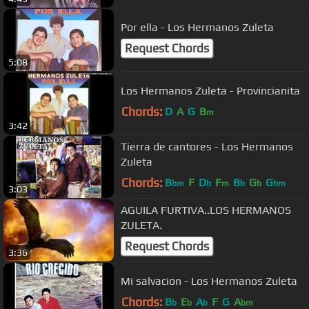
Por ella - Los Hermanos Zuleta
Request Chords
5:08
Los Hermanos Zuleta - Provincianita
Chords:
D
A
G
B
m
3:42
Tierra de cantores - Los Hermanos
Zuleta
Chords:
B
F
D
F
B
G
G
bm
b
m
b
b
bm
3:03
AGUILA FURTIVA..LOS HERMANOS
ZULETA.
Request Chords
3:36
Mi salvacion - Los Hermanos Zuleta
Chords:
B
E
A
F
G
A
b
b
b
bm