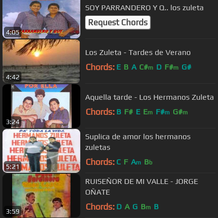
SOY PARRANDERO Y Q.. los zuleta
Request Chords
4:05
Los Zuleta - Tardes de Verano
Chords:
E
B
A
C#
D
F#
G#
m
m
4:42
Aquella tarde - Los Hermanos Zuleta
Chords:
B
F#
E
E
F#
G#
m
m
m
3:24
Suplica de amor los hermanos
zuletas
Chords:
C
F
A
B
m
b
5:21
RUISEÑOR DE MI VALLE - JORGE
OÑATE
Chords:
D
A
G
B
B
m
3:59