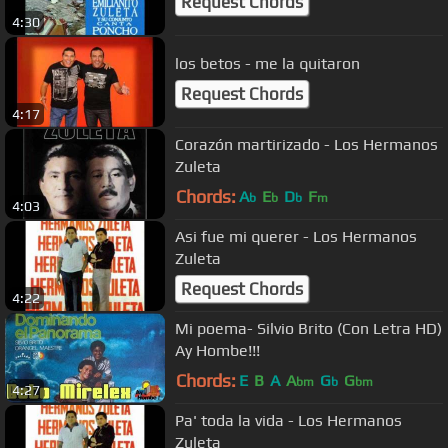
Request Chords
4:30
los betos - me la quitaron
Request Chords
4:17
Corazón martirizado - Los Hermanos
Zuleta
Chords:
A
E
D
F
b
b
b
m
4:03
Asi fue mi querer - Los Hermanos
Zuleta
Request Chords
4:22
Mi poema- Silvio Brito (Con Letra HD)
Ay Hombe!!!
Chords:
E
B
A
A
G
G
bm
b
bm
4:27
Pa' toda la vida - Los Hermanos
Zuleta