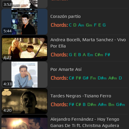
3:52
Corazón partío
Chords:
C
D
A
G
F
E
G
m
m
5:44
Andrea Bocelli, Marta Sanchez - Vivo
Por Ella
Chords:
G
E
B
A
E
C#
F#
m
m
4:27
Por Amarte Así
Chords:
C#
F#
G#
F
D#
A#
D
m
m
m
4:33
Tardes Negras -Tiziano Ferro
Chords:
F#
C#
B
D#
A#
B
G#
m
m
m
m
4:20
Alejandro Fernández - Hoy Tengo
Ganas De Ti ft. Christina Aguilera