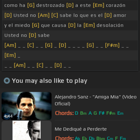
como ha
[G]
destrozado
[D]
a este
[Em]
corazón
[D]
Usted no
[Am]
[C]
sabe lo que es el
[D]
amor
y el miedo
[G]
que causa
[D]
la
[Em]
desolación
Usted no
[D]
sabe
[Am]
_ _
[C]
_ _
[G]
_
[D]
_ _ _ _
[G]
_ _
[F#m]
_ _
[Em]
_
_ _
[Am]
_ _
[C]
_ _
[D]
_ _
You may also like to play
Alejandro Sanz - "Amiga Mia" (Video
Oficial)
Chords:
D
B
A
G
F#
F#
E
m
m
m
4:44
Me Dediqué a Perderte
Chords:
A
E
D
B
C
F
F
b
b
b
bm
m
m