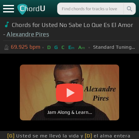
C
U
hord
Chords for Usted No Sabe Lo Que Es El Amor
-
Alexandre Pires
69.925
bpm
Standard Tuning (EADGBE)
D
G
C
E
A
m
m
Jam Along & Learn...
[G]
Usted se me llevó la vida y
[D]
el alma entera