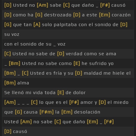
[D]
Usted no
[Am]
sabe
[C]
que daño _
[F#]
causó
[D]
como ha
[G]
destrozado
[D]
a este
[Em]
corazón
[G]
que tan
[A]
solo palpitaba con el sonido de
[D]
su voz
con el sonido de su _ voz
[C]
Usted no sabe de
[D]
verdad como se ama
_
[Bm]
Usted no sabe como
[E]
he sufrido yo
[Bm]
_
[C]
Usted es fría y su
[D]
maldad me hiele el
[Bm]
alma
Se llenó mi vida toda
[E]
de dolor
[Am]
_ _ _
[C]
lo que es el
[F#]
amor y
[D]
el miedo
que
[G]
causa
[F#m]
la
[Em]
desolación
Usted
[Am]
no sabe
[C]
que daño
[Em]
_
[F#]
[D]
causó