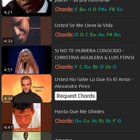
Chords:
E
B
A
D
F#
F#
E
m
m
m
4:21
Usted Se Me Llevo la Vida
Chords:
D
G
C
E
A
F#
B
m
m
m
4:33
SI NO TE HUBIERA CONOCIDO -
CHRISTINA AGUILERA & LUIS FONSI
Chords:
F
C
G
B
D
G
G
m
b
b
4:57
Usted No Sabe Lo Que Es El Amor -
Alexandre Pires
Request Chords
4:34
Hasta Que Me Olvides
Chords:
G
C
A
E
B
F
G
m
m
b
b
b
4:41