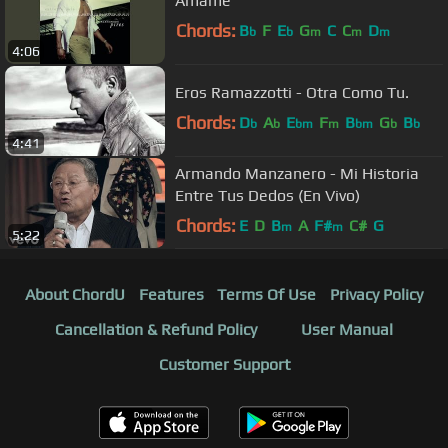
Amame
Chords:
B
F
E
G
C
C
D
b
b
m
m
m
4:06
Eros Ramazzotti - Otra Como Tu.
Chords:
D
A
E
F
B
G
B
b
b
bm
m
bm
b
b
4:41
Armando Manzanero - Mi Historia
Entre Tus Dedos (En Vivo)
Chords:
E
D
B
A
F#
C#
G
m
m
5:22
About ChordU
Features
Terms Of Use
Privacy Policy
Cancellation & Refund Policy
User Manual
Customer Support