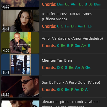
Chords:
E
G
A
D
B
B
B
bm
b
bm
b
b
bm
4:57
Jennifer Lopez - No Me Ames
(Official Video)
Chords:
C
G
F
D
A
F
E
m
m
m
b
4:49
Amor Verdadero (Amor Verdadeiro)
Chords:
C
E
G
F
D
A
E
m
m
m
4:02
Mientes Tan Bien
Chords:
D
C
G
E
A
A
G
m
m
m
3:48
Son By Four - A Puro Dolor (Video)
Chords:
G
C
E
F
A
D
A
m
m
3:32
alexander pires - cuando acaba el
placer - so pra contrariar