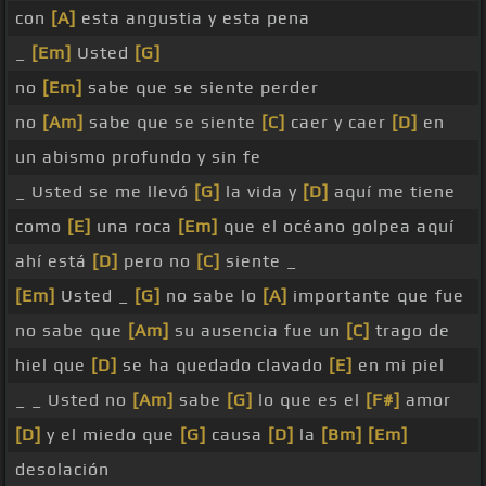
con
[A]
esta angustia y esta pena
_
[Em]
Usted
[G]
no
[Em]
sabe que se siente perder
no
[Am]
sabe que se siente
[C]
caer y caer
[D]
en
un abismo profundo y sin fe
_ Usted se me llevó
[G]
la vida y
[D]
aquí me tiene
como
[E]
una roca
[Em]
que el océano golpea aquí
ahí está
[D]
pero no
[C]
siente _
[Em]
Usted _
[G]
no sabe lo
[A]
importante que fue
no sabe que
[Am]
su ausencia fue un
[C]
trago de
hiel que
[D]
se ha quedado clavado
[E]
en mi piel
_ _ Usted no
[Am]
sabe
[G]
lo que es el
[F#]
amor
[D]
y el miedo que
[G]
causa
[D]
la
[Bm]
[Em]
desolación