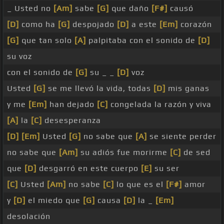
_ Usted no
[Am]
sabe
[G]
que daño
[F#]
causó
[D]
como ha
[G]
despojado
[D]
a este
[Em]
corazón
[G]
que tan solo
[A]
palpitaba con el sonido de
[D]
su voz
con el sonido de
[G]
su _ _
[D]
voz
Usted
[G]
se me llevó la vida, todas
[D]
mis ganas
y me
[Em]
han dejado
[C]
congelada la razón y viva
[A]
la
[C]
desesperanza
[D]
[Em]
Usted
[G]
no sabe que
[A]
se siente perder
no sabe que
[Am]
su adiós fue morirme
[C]
de sed
que
[D]
desgarró en este cuerpo
[E]
su ser
[C]
Usted
[Am]
no sabe
[C]
lo que es el
[F#]
amor
y
[D]
el miedo que
[G]
causa
[D]
la _
[Em]
desolación