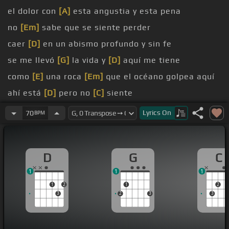
el dolor con
[A]
esta angustia y esta pena
no
[Em]
sabe que se siente perder
caer
[D]
en un abismo profundo y sin fe
se me llevó
[G]
la vida y
[D]
aquí me tiene
como
[E]
una roca
[Em]
que el océano golpea aquí
ahí está
[D]
pero no
[C]
siente
[Em]
Usted
[G]
no sabe lo
[A]
importante que fue
Lyrics
On
70
BPM
no sabe que
[Am]
su ausencia fue un
[C]
trago de
hiel que
[D]
se ha quedado clavado
[E]
en mi piel
D
G
C
1
1
1
1
2
1
2
3
2
3
3