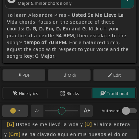
Major & minor chords only
To learn Alexandre Pires -
Usted Se Me Llevo La
Vida chords
, focus on the sequence of these
chords: D, G, D, Em, D, Em and G
. Kick off your
practice at a gentle
34 BPM
, then escalate to the
song's
tempo of 70 BPM
. For a balanced pitch,
adjust the capo with respect to your voice and the
song's
key: G Major
.
PDF
Midi
Edit
Hide lyrics
Blocks
Traditional
Autoscroll
[G]
Usted se me llevó la vida y
[D]
el alma entera
y
[Gm]
se ha clavado aquí en mis huesos el dolor