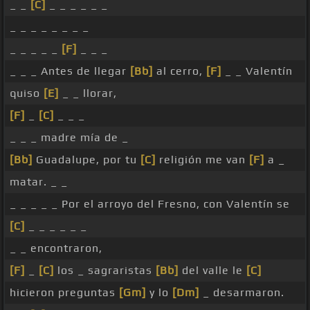
_ _
[C]
_ _ _ _ _ _
_ _ _ _ _ _ _ _
_ _ _ _ _
[F]
_ _ _
_ _ _ Antes de llegar
[Bb]
al cerro,
[F]
_ _ Valentín
quiso
[E]
_ _ llorar,
[F]
_
[C]
_ _ _
_ _ _ madre mía de _
[Bb]
Guadalupe, por tu
[C]
religión me van
[F]
a _
matar. _ _
_ _ _ _ _ Por el arroyo del Fresno, con Valentín se
[C]
_ _ _ _ _ _
_ _ encontraron,
[F]
_
[C]
los _ sagraristas
[Bb]
del valle le
[C]
hicieron preguntas
[Gm]
y lo
[Dm]
_ desarmaron.