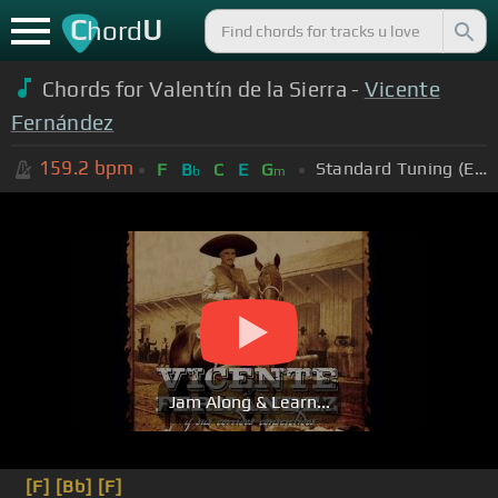
C
U
hord
Chords for Valentín de la Sierra -
Vicente
Fernández
159.2
bpm
Standard Tuning (EADGBE)
F
B
C
E
G
b
m
Jam Along & Learn...
[F]
[Bb]
[F]