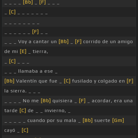
_ _ _ _
[Bb]
_
[F]
_ _ _
_
[C]
_ _ _ _ _ _ _
_ _ _ _ _ _ _ _
_ _ _ _ _ _
[F]
_ _
_ _ _ Voy a cantar un
[Bb]
_
[F]
corrido de un amigo
de mi
[E]
_ tierra,
_
[C]
_ _ _
_ _ _ llamaba a ese _
[Bb]
Valentín que fue _
[C]
fusilado y colgado en
[F]
la sierra. _ _ _
_ _ _ _ No me
[Bb]
quisiera _
[F]
_ acordar, era una
tarde
[C]
de _ _ invierno, _
_ _ _ _ _ cuando por su mala _
[Bb]
suerte
[Gm]
cayó _
[C]