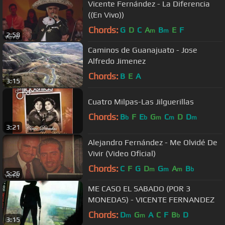
Vicente Fernández - La Diferencia
((En Vivo))
Chords:
G
D
C
A
B
E
F
m
m
2:58
Caminos de Guanajuato - Jose
Alfredo Jimenez
Chords:
B
E
A
3:15
Cuatro Milpas-Las Jilguerillas
Chords:
B
F
E
G
C
D
D
b
b
m
m
m
3:21
Alejandro Fernández - Me Olvidé De
Vivir (Video Oficial)
Chords:
C
F
G
D
G
A
B
m
m
m
b
5:26
ME CASO EL SABADO (POR 3
MONEDAS) - VICENTE FERNANDEZ
Chords:
D
G
A
C
F
B
D
m
m
b
3:15