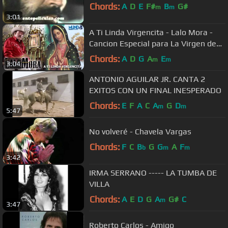
Chords:
A
D
E
F#
B
G#
m
m
3:01
A Ti Linda Virgencita - Lalo Mora -
Cancion Especial para La Virgen de
Guadalupe
Chords:
A
D
G
A
E
m
m
3:04
ANTONIO AGUILAR JR. CANTA 2
EXITOS CON UN FINAL INESPERADO
Chords:
E
F
A
C
A
G
D
m
m
5:47
No volveré - Chavela Vargas
Chords:
F
C
B
G
G
A
F
b
m
m
3:42
IRMA SERRANO ----- LA TUMBA DE
VILLA
Chords:
A
E
D
G
A
G#
C
m
3:47
Roberto Carlos - Amigo