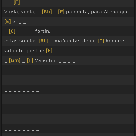
_ _
[F]
_ _ _ _ _ _
Vuela, vuela, _
[Bb]
_
[F]
palomita, para Atena que
[E]
el _ _
_
[C]
_ _ _ _ fortín, _
estas son las
[Bb]
_ mañanitas de un
[C]
hombre
valiente que fue
[F]
_
_
[Gm]
_
[F]
Valentín. _ _ _ _
_ _ _ _ _ _ _ _
_ _ _ _ _ _ _ _
_ _ _ _ _ _ _ _
_ _ _ _ _ _ _ _
_ _ _ _ _ _ _ _
_ _ _ _ _ _ _ _
_ _ _ _ _ _ _ _