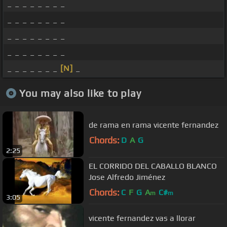
_ _ _ _ _ _ _ _
_ _ _ _ _ _ _ _
_ _ _ _ _ _ _ _
_ _ _ _ _ _ _ _
_ _ _ _ _ _ _
[N]
_
You may also like to play
de rama en rama vicente fernandez
Chords:
D
A
G
2:25
EL CORRIDO DEL CABALLO BLANCO
Jose Alfredo Jiménez
Chords:
C
F
G
A
C#
m
m
3:05
vicente fernandez vas a llorar