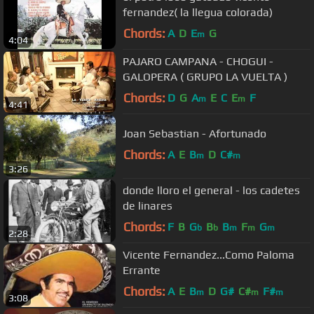
fernandez( la llegua colorada)
Chords:
A
D
E
G
m
4:04
PAJARO CAMPANA - CHOGUI -
GALOPERA ( GRUPO LA VUELTA )
Chords:
D
G
A
E
C
E
F
m
m
4:41
Joan Sebastian - Afortunado
Chords:
A
E
B
D
C#
m
m
3:26
donde lloro el general - los cadetes
de linares
Chords:
F
B
G
B
B
F
G
b
b
m
m
m
2:28
Vicente Fernandez...Como Paloma
Errante
Chords:
A
E
B
D
G#
C#
F#
m
m
m
3:08