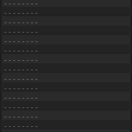
_ _ _ _ _ _ _ _
_ _ _ _ _ _ _ _
_ _ _ _ _ _ _ _
_ _ _ _ _ _ _ _
_ _ _ _ _ _ _ _
_ _ _ _ _ _ _ _
_ _ _ _ _ _ _ _
_ _ _ _ _ _ _ _
_ _ _ _ _ _ _ _
_ _ _ _ _ _ _ _
_ _ _ _ _ _ _ _
_ _ _ _ _ _ _ _
_ _ _ _ _ _ _ _
_ _ _ _ _ _ _ _