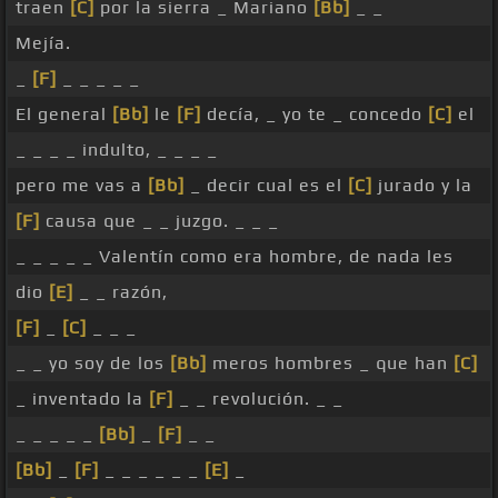
traen
[C]
por la sierra _ Mariano
[Bb]
_ _
Mejía.
_
[F]
_ _ _ _ _
El general
[Bb]
le
[F]
decía, _ yo te _ concedo
[C]
el
_ _ _ _ indulto, _ _ _ _
pero me vas a
[Bb]
_ decir cual es el
[C]
jurado y la
[F]
causa que _ _ juzgo. _ _ _
_ _ _ _ _ Valentín como era hombre, de nada les
dio
[E]
_ _ razón,
[F]
_
[C]
_ _ _
_ _ yo soy de los
[Bb]
meros hombres _ que han
[C]
_ inventado la
[F]
_ _ revolución. _ _
_ _ _ _ _
[Bb]
_
[F]
_ _
[Bb]
_
[F]
_ _ _ _ _ _
[E]
_