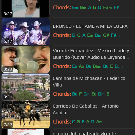
Chords:
E
B
A
G
D
F#
F#
m
m
m
3:27
BRONCO - ECHAME A MI LA CULPA
Chords:
D
G
A
E
B
G#
F#
m
m
m
5:17
Vicente Fernández - Mexico Lindo y
Querido ((Cover Audio La Leyenda
Viviente) (Video))
Chords:
E
A
D
B
B
E
E
b
b
b
bm
b
bm
3:29
Caminos de Michoacan - Federico
Villa
Chords:
B
F
C
E
D
E
b
m
b
m
3:31
Corridos De Caballos - Antonio
Aguilar
Chords:
C
G
F
A
D
A
m
7:22
el potro lobo gateado vicente