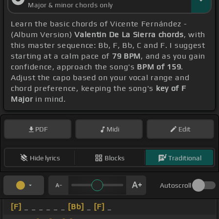
Major & minor chords only
Learn the basic chords of Vicente Fernández -
(Album Version)
Valentin De La Sierra chords
, with
this master sequence: Bb, F, Bb, C and F. I suggest
starting at a calm pace of
79 BPM
, and as you gain
confidence, approach the song's
BPM of 159
.
Adjust the capo based on your vocal range and
chord preference, keeping the song's
key of F
Major
in mind.
PDF
Midi
Edit
Hide lyrics
Blocks
Traditional
Autoscroll
[F]
_ _ _ _ _ _
[Bb]
_
[F]
_