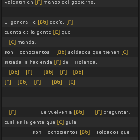
Valentín en
[F]
manos del gobierno. _
_ _ _ _ _ _ _
El general le
[Bb]
decía,
[F]
_ _
cuanta es la gente
[E]
que _ _ _
_
[C]
manda, _ _ _ _
son _ ochocientos _
[Bb]
soldados que tienen
[C]
sitiada la hacienda
[F]
de _ Holanda. _ _ _ _ _
_
[Bb]
_
[F]
_ _
[Bb]
_
[F]
_
[Bb]
_ _
[F]
_
[Bb]
_
[F]
_ _
[Bb]
_
[C]
_ _ _
_ _ _ _ _ _ _ _
_ _ _ _ _ _ _ _
_
[F]
_ _ _ _ _ Le vuelven a
[Bb]
_ _
[F]
preguntar,
cual es la gente que
[C]
guía, _ _
_ _ _ _ _ _ son _ ochocientos
[Bb]
_ soldados que