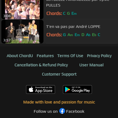
PULLES
Chords:
C
G
E
m
3:08
T'en va pas par André LOPPE
Chords:
G
A
E
D
A
E
C
m
m
b
b
3:57
About ChordU
Features
Terms Of Use
Privacy Policy
Cancellation & Refund Policy
User Manual
Customer Support
Made with love and passion for music
Follow us on
Facebook