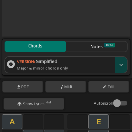
Chords
Beta
Notes
Simplified
VERSION:
Major & minor chords only
PDF
Midi
Edit
Hint
Autoscroll
Show
Lyrics
A
E