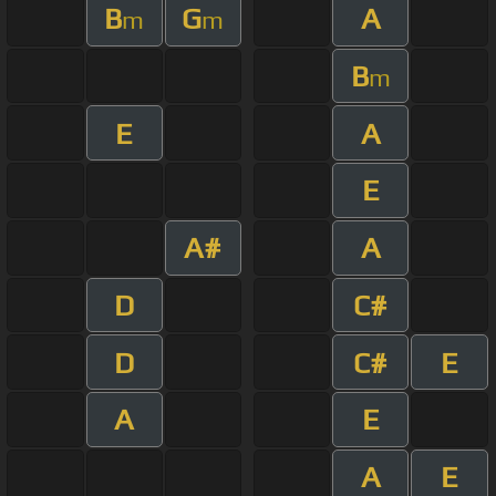
B
G
A
m
m
B
m
E
A
E
A#
A
D
C#
D
C#
E
A
E
A
E