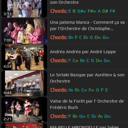
son Orchestre
Chords:
E
B
G#
F#
A
D#
F#
m
m
3:11
Una paloma blanca - Comment ça va
par l'Orchestre de Christophe
Demerson
Chords:
B
F
C
E
G
D
G
b
b
m
m
7:00
Andréa Andréa par André Loppe
Chords:
F
C
B
C
G
D
G
m
b
m
m
4:04
Le Sirtaki Basque par Aurélien & son
Orchestre
Chords:
A
E
C
F
G
F
E
b
b
m
m
4:44
Valse de la Forêt par l' Orchestre de
Frédéric Buch
Chords:
F
B
G
C
E
A
D
b
m
b
b
m
2:21
MA BELLE HIRONDELLE par Sylvie