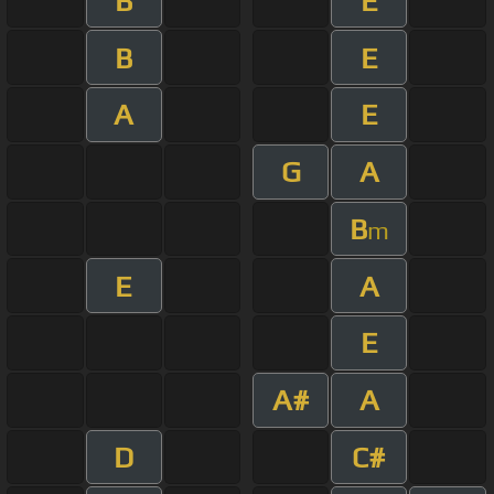
B
E
B
E
A
E
G
A
B
m
E
A
E
A#
A
D
C#