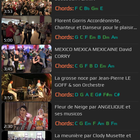
Chords:
F
C
B
G
E
b
m
3:53
Florent Gorris Accordéoniste,
Chanteur et Danseur pour le plaisir
de ses dames
Chords:
G
C
F
E
B
D
A
m
m
m
5:00
MEXICO MEXICA MEXICAINE David
CORRY
Chords:
C
G
F
B
D
E
A
m
m
3:45
La grosse noce par Jean-Pierre LE
GOFF & son Orchestre
Chords:
D
G
A
E
G#
F#
C#
m
3:55
Fleur de Neige par ANGELIQUE et
ses musicos
Chords:
C
G
E
F
A
B
F
m
m
m
2:30
La meunière par Clody Musette et