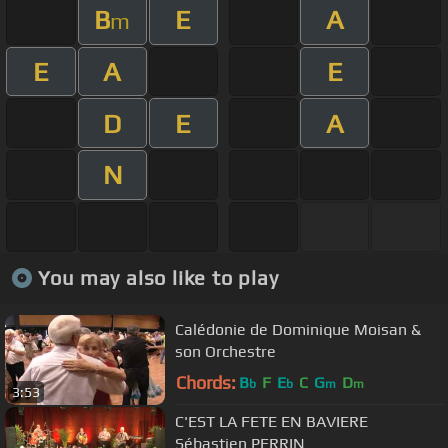
B
E
A
m
E
A
E
D
E
A
N
You may also like to play
Calédonie de Dominique Moisan &
son Orchestre
Chords:
B
F
E
C
G
D
b
b
m
m
3:53
C'EST LA FETE EN BAVIERE
Sébastien PERRIN