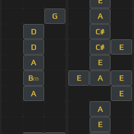
E
G
A
D
C#
D
C#
E
A
E
B
E
A
E
m
A
E
A
E