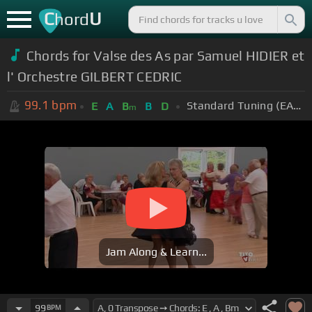
C
U
hord
Chords for Valse des As par Samuel HIDIER et
l' Orchestre GILBERT CEDRIC
99.1
bpm
Standard Tuning (EADGBE)
E
A
B
B
D
m
Jam Along & Learn...
99
BPM