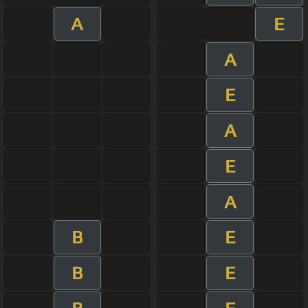
A
E
A
E
A
E
A
B
E
B
E