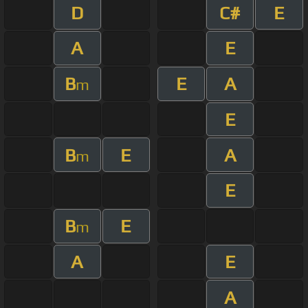
D
C#
E
A
E
B
E
A
m
E
B
E
A
m
E
B
E
m
A
E
A