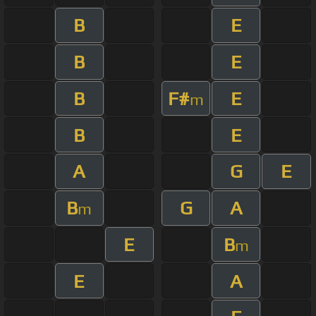
B
E
B
E
B
F#
E
m
B
E
A
G
E
B
G
A
m
E
B
m
E
A