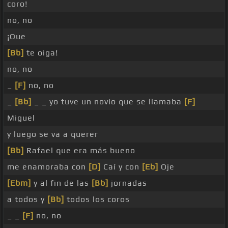
coro!
no, no
¡Que
[Bb]
te oiga!
no, no
_
[F]
no, no
_
[Bb]
_ _ yo tuve un novio que se llamaba
[F]
Miguel
y luego se va a querer
[Bb]
Rafael que era más bueno
me enamoraba con
[D]
Caí y con
[Eb]
Oje
[Ebm]
y al fin de las
[Bb]
jornadas
a todos y
[Bb]
todos los coros
_ _
[F]
no, no