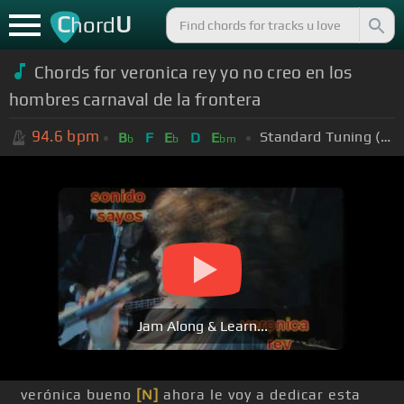
C
U
hord
Chords for veronica rey yo no creo en los
hombres carnaval de la frontera
94.6
bpm
Standard Tuning (EADGBE)
B
F
E
D
E
b
b
bm
Jam Along & Learn...
verónica bueno
[N]
ahora le voy a dedicar esta