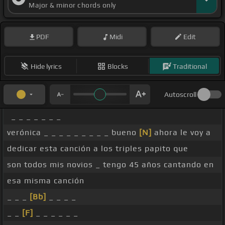
Major & minor chords only
PDF
Midi
Edit
Hide lyrics
Blocks
Traditional
Autoscroll
_ _ _ _ _ _ _
verónica _ _ _ _ _ _ _ _ _ bueno
[N]
ahora le voy a
dedicar esta canción a los triples papito que
son todos mis novios _ tengo 45 años cantando en
esa misma canción
_ _ _
[Bb]
_ _ _ _
_ _
[F]
_ _ _ _ _ _