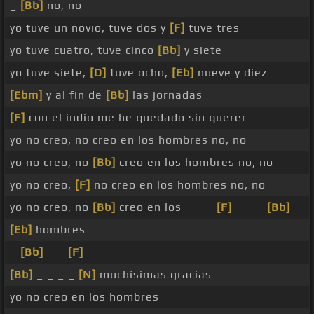
_
[Bb]
no, no
yo tuve un novio, tuve dos y
[F]
tuve tres
yo tuve cuatro, tuve cinco
[Bb]
y siete _
yo tuve siete,
[D]
tuve ocho,
[Eb]
nueve y diez
[Ebm]
y al fin de
[Bb]
las jornadas
[F]
con el indio me he quedado sin querer
yo no creo, no creo en los hombres no, no
yo no creo, no
[Bb]
creo en los hombres no, no
yo no creo,
[F]
no creo en los hombres no, no
yo no creo, no
[Bb]
creo en los _ _ _
[F]
_ _ _
[Bb]
_
[Eb]
hombres
_
[Bb]
_ _
[F]
_ _ _ _
[Bb]
_ _ _ _
[N]
muchísimas gracias
yo no creo en los hombres