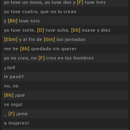
yo tuve un novio, yo tuve dos y
[F]
tuve tres
yo tuve cuatro, que no lo crean
y
[Bb]
tuve seis
yo tuve siete,
[D]
tuve ocho,
[Eb]
nueve y diez
[Ebm]
y al fin de
[Gm]
las jornadas
me he
[Bb]
quedado sin querer
yo no creo, no
[F]
creo en los hombres
¿qué
le pasó?
no, no
[Bb]
¡que
se oiga!
_
[F]
¡amo
a mujeres!