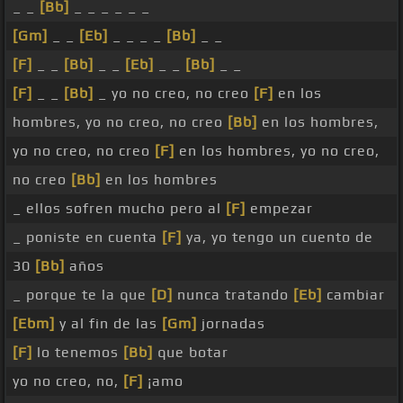
_ _
[Bb]
_ _ _ _ _ _
[Gm]
_ _
[Eb]
_ _ _ _
[Bb]
_ _
[F]
_ _
[Bb]
_ _
[Eb]
_ _
[Bb]
_ _
[F]
_ _
[Bb]
_ yo no creo, no creo
[F]
en los
hombres, yo no creo, no creo
[Bb]
en los hombres,
yo no creo, no creo
[F]
en los hombres, yo no creo,
no creo
[Bb]
en los hombres
_ ellos sofren mucho pero al
[F]
empezar
_ poniste en cuenta
[F]
ya, yo tengo un cuento de
30
[Bb]
años
_ porque te la que
[D]
nunca tratando
[Eb]
cambiar
[Ebm]
y al fin de las
[Gm]
jornadas
[F]
lo tenemos
[Bb]
que botar
yo no creo, no,
[F]
¡amo