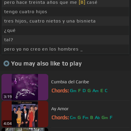
pero hace treinta años que me
[B]
casé
tengo cuatro hijos
tres hijos, cuatro nietos y una bisnieta
¿qué
tal?
pero yo no creo en los hombres _
You may also like to play
Cumbia del Caribe
Chords:
G
F
D
G
A
E
C
m
m
3:19
Ay Amor
Chords:
C
G
F
B
A
G
F
m
m
b
m
4:04