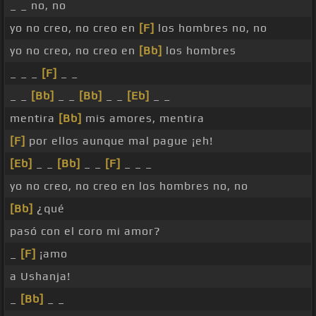
_ _ no, no
yo no creo, no creo en
[F]
los hombres no, no
yo no creo, no creo en
[Bb]
los hombres
_ _ _
[F]
_ _
_ _
[Bb]
_ _
[Bb]
_ _
[Eb]
_ _
mentira
[Bb]
mis amores, mentira
[F]
por ellos aunque mal pague ¡eh!
[Eb]
_ _
[Bb]
_ _
[F]
_ _ _
yo no creo, no creo en los hombres no, no
[Bb]
¿qué
pasó con el coro mi amor?
_
[F]
¡amo
a Ushanja!
_
[Bb]
_ _