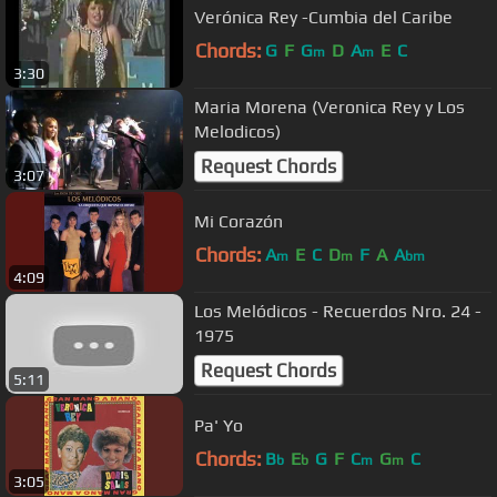
Verónica Rey -Cumbia del Caribe
Chords:
G
F
G
D
A
E
C
m
m
3:30
Maria Morena (Veronica Rey y Los
Melodicos)
Request Chords
3:07
Mi Corazón
Chords:
A
E
C
D
F
A
A
m
m
bm
4:09
Los Melódicos - Recuerdos Nro. 24 -
1975
Request Chords
5:11
Pa' Yo
Chords:
B
E
G
F
C
G
C
b
b
m
m
3:05