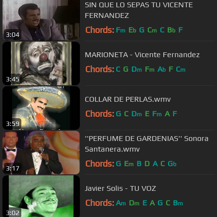
SIN QUE LO SEPAS TU VICENTE
FERNANDEZ
Chords:
F
E
G
C
C
B
F
m
b
m
b
3:04
MARIONETA - Vicente Fernandez
Chords:
C
G
D
F
A
F
C
m
m
b
m
3:45
COLLAR DE PERLAS.wmv
Chords:
G
C
D
E
F
A
F
m
m
3:59
''PERFUME DE GARDENIAS'' Sonora
Santanera.wmv
Chords:
G
E
B
D
A
C
G
m
b
3:17
Javier Solis - TU VOZ
Chords:
A
D
E
A
G
C
B
m
m
m
3:02