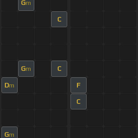
G
m
C
G
C
m
D
F
m
C
G
m