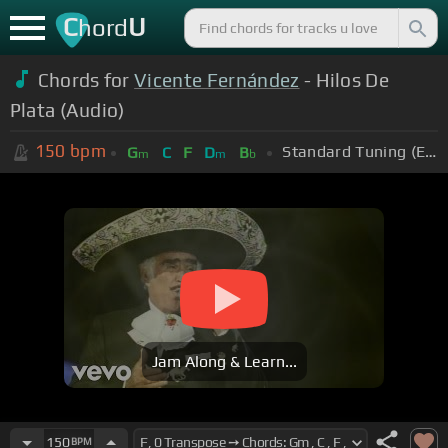
C
U
hord
Chords for
Vicente Fernández
- Hilos De
Plata (Audio)
150
bpm
Standard Tuning (EADGBE)
G
C
F
D
B
m
m
b
Jam Along & Learn...
150
BPM