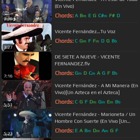
(En Vivo)
Chords:
A
B
E
G
C#
F#
D
m
m
3:36
Vicente Fernández...Tu Voz
Chords:
C
G
F
F
D
G
B
m
m
b
3:27
DE SIETE A NUEVE - VICENTE
FERNANDEZ.flv
Chords:
G
D
C
A
G
F
B
m
m
b
7:16
Vicente Fernández - A Mi Manera (En
Vivo)[Un Azteca en el Azteca]
Chords:
C
G
F
D
G
E
B
m
m
m
b
5:51
Vicente Fernández - Marioneta / Un
Hombre Con Suerte (En Vivo [Un
Azteca en el Azteca])
Chords:
E
A
B
D
A
G
F
m
m
m
5:23