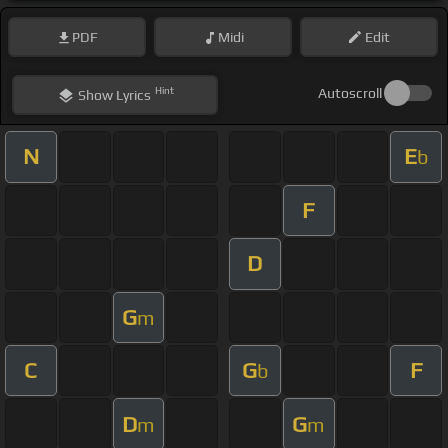
PDF
Midi
Edit
Hint
Autoscroll
Show
Lyrics
N
E
b
F
D
G
m
C
G
F
b
D
G
m
m