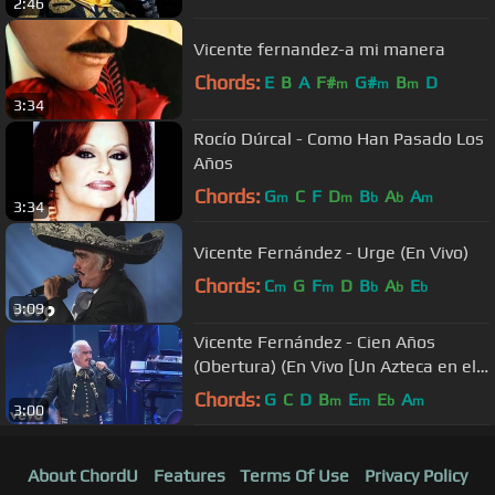
2:46
Vicente fernandez-a mi manera
Chords:
E
B
A
F#
G#
B
D
m
m
m
3:34
Rocío Dúrcal - Como Han Pasado Los
Años
Chords:
G
C
F
D
B
A
A
m
m
b
b
m
3:34
Vicente Fernández - Urge (En Vivo)
Chords:
C
G
F
D
B
A
E
m
m
b
b
b
3:09
Vicente Fernández - Cien Años
(Obertura) (En Vivo [Un Azteca en el
Azteca])
Chords:
G
C
D
B
E
E
A
m
m
b
m
3:00
About ChordU
Features
Terms Of Use
Privacy Policy