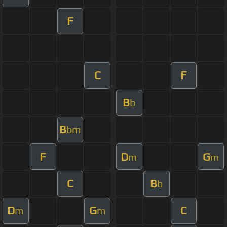
F
C
F
B
b
B
bm
F
D
G
m
m
C
B
b
D
G
C
m
m