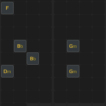
F
B
G
b
m
B
b
D
G
m
m