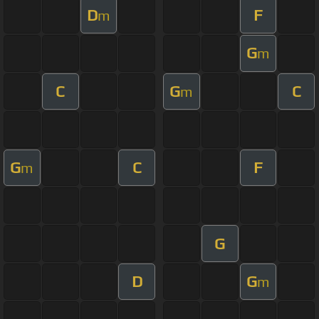
D
F
m
G
m
C
G
C
m
G
C
F
m
G
D
G
m