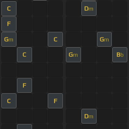
C
D
m
F
G
C
G
m
m
C
G
B
m
b
F
C
F
D
m