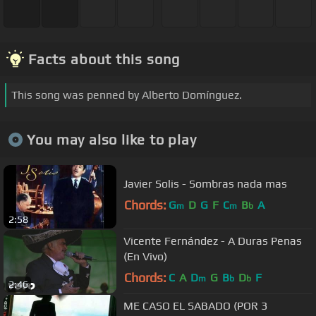
Facts about this song
This song was penned by Alberto Domínguez.
You may also like to play
Javier Solis - Sombras nada mas
Chords:
G
D
G
F
C
B
A
m
m
b
2:58
Vicente Fernández - A Duras Penas
(En Vivo)
Chords:
C
A
D
G
B
D
F
m
b
b
2:46
ME CASO EL SABADO (POR 3