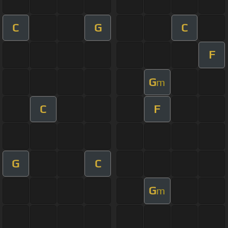
C
G
C
F
G
m
C
F
G
C
G
m