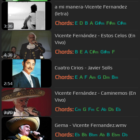
a mi manera-Vicente Fernandez
(letra)
Chords:
E
D
B
A
G#
F#
C#
m
m
m
3:36
Vicente Fernández - Estos Celos (En
Vivo)
Chords:
B
E
A
C#
G#
F
m
m
4:36
Cuatro Cirios - Javier Solís
Chords:
E
A
F
A
G
D
B
m
m
m
2:54
Vicente Fernández - Caminemos (En
Vivo)
Chords:
C
G
F
C
A
D
E
m
m
b
b
b
3:20
Gema - Vicente Fernandez.wmv
Chords:
E
B
B
A
B
E
D
b
b
bm
b
bm
b