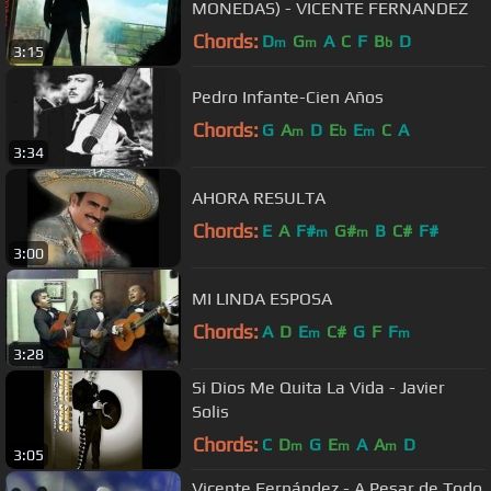
MONEDAS) - VICENTE FERNANDEZ
Chords:
D
G
A
C
F
B
D
m
m
b
3:15
Pedro Infante-Cien Años
Chords:
G
A
D
E
E
C
A
m
b
m
3:34
AHORA RESULTA
Chords:
E
A
F#
G#
B
C#
F#
m
m
3:00
MI LINDA ESPOSA
Chords:
A
D
E
C#
G
F
F
m
m
3:28
Si Dios Me Quita La Vida - Javier
Solis
Chords:
C
D
G
E
A
A
D
m
m
m
3:05
Vicente Fernández - A Pesar de Todo