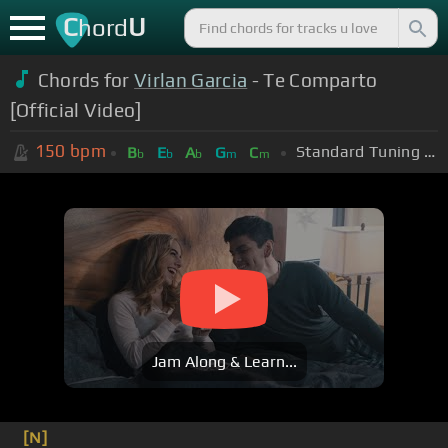
C
U
hord
Chords for
Virlan Garcia
- Te Comparto
[Official Video]
150
bpm
Standard Tuning (EADGBE)
B
E
A
G
C
b
b
b
m
m
Jam Along & Learn...
[N]