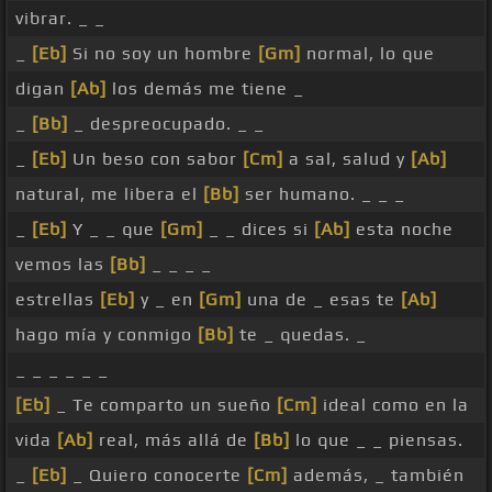
vibrar. _ _
_
[Eb]
Si no soy un hombre
[Gm]
normal, lo que
digan
[Ab]
los demás me tiene _
_
[Bb]
_ despreocupado. _ _
_
[Eb]
Un beso con sabor
[Cm]
a sal, salud y
[Ab]
natural, me libera el
[Bb]
ser humano. _ _ _
_
[Eb]
Y _ _ que
[Gm]
_ _ dices si
[Ab]
esta noche
vemos las
[Bb]
_ _ _ _
estrellas
[Eb]
y _ en
[Gm]
una de _ esas te
[Ab]
hago mía y conmigo
[Bb]
te _ quedas. _
_ _ _ _ _ _
[Eb]
_ Te comparto un sueño
[Cm]
ideal como en la
vida
[Ab]
real, más allá de
[Bb]
lo que _ _ piensas.
_
[Eb]
_ Quiero conocerte
[Cm]
además, _ también