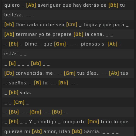
quiero _
[Ab]
averiguar que hay detrás de
[Bb]
tu
belleza. _ _
[Eb]
Que cada noche sea
[Cm]
_ fugaz y que para _
[Ab]
terminar yo te prepare
[Bb]
la cena. _ _
_
[Eb]
_ Dime _ que
[Gm]
_ _ _ piensas si
[Ab]
_
estás _ _
_
[B]
_ _ _
[Bb]
_ _
[Eb]
convencida, me _ _
[Gm]
tus días, _ _
[Ab]
tus
_ sueños, _
[B]
tu _ _
[Bb]
_ _
_
[Eb]
vida.
_ _
[Cm]
_
_
[Bb]
_ _
[Gm]
_ _
[Bb]
_
_
[Eb]
_ _ Y _ contigo _ comparto
[Dm]
todo lo que
quieras mi
[Ab]
amor, Irlan
[Bb]
García. _ _ _ _