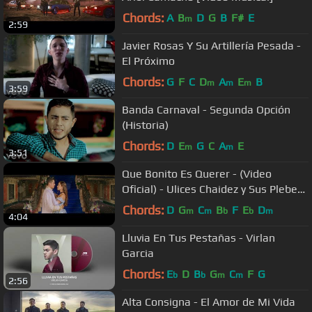
Chords:
A
B
D
G
B
F#
E
m
2:59
Javier Rosas Y Su Artillería Pesada -
El Próximo
Chords:
G
F
C
D
A
E
B
m
m
m
3:59
Banda Carnaval - Segunda Opción
(Historia)
Chords:
D
E
G
C
A
E
m
m
3:51
Que Bonito Es Querer - (Video
Oficial) - Ulices Chaidez y Sus Plebes
- DEL Records 2018
Chords:
D
G
C
B
F
E
D
m
m
b
b
m
4:04
Lluvia En Tus Pestañas - Virlan
Garcia
Chords:
E
D
B
G
C
F
G
b
b
m
m
2:56
Alta Consigna - El Amor de Mi Vida