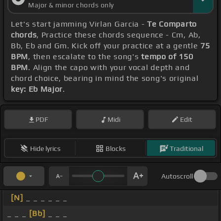
Major & minor chords only
Let's start jamming Virlan Garcia -
Te Comparto
chords
, Practice these chords sequence - Cm, Ab,
Bb, Eb and Gm. Kick off your practice at a gentle
75
BPM
, then escalate to the song's
tempo of 150
BPM
. Align the capo with your vocal depth and
chord choice, bearing in mind the song's original
key: Eb Major
.
PDF
Midi
Edit
Hide lyrics
Blocks
Traditional
Autoscroll
[N]
_ _ _ _ _ _
_ _ _
[Bb]
_ _ _