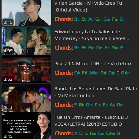
Virlan Garcia - Mi Vida Eres Tu
[Official Video]
Chords:
B
E
A
C
G
F
D
b
b
b
m
m
m
3:15
Edwin Luna y La Trakalosa de
Monterrey - Si ya no me quieres
(Video Oficial)
Chords:
B
E
F
C
A
G
F
b
b
m
m
b
m
4:09
Piso 21 & Micro TDH - Te Vi (Letra)
Chords:
C#
F#
A#
G#
D#
C
G#
m
m
3:52
Banda Los Sebastianes De Saúl Plata
- Mi Meta Contigo
Chords:
F
B
G
C
E
A
D
b
m
m
b
b
m
3:11
Fue Un Error Amarte - CORNELIO
VEGA (LETRA) (2018) ESTUDIO
Chords:
A
D
G
B
E
C#
B
m
m
m
2:45