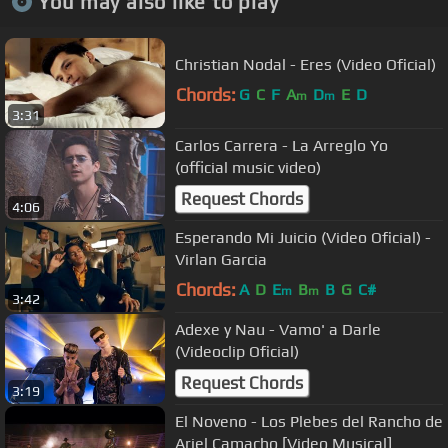
You may also like to play
Christian Nodal - Eres (Video Oficial)
Chords:
G
C
F
A
D
E
D
m
m
3:31
Carlos Carrera - La Arreglo Yo
(official music video)
Request Chords
4:06
Esperando Mi Juicio (Video Oficial) -
Virlan Garcia
Chords:
A
D
E
B
B
G
C#
m
m
3:42
Adexe y Nau - Vamo' a Darle
(Videoclip Oficial)
Request Chords
3:19
El Noveno - Los Plebes del Rancho de
Ariel Camacho [Video Musical]