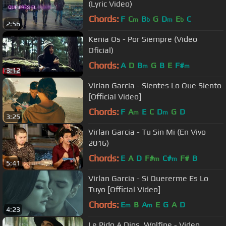
(Lyric Video)
Chords:
F
C
B
G
D
E
C
m
b
m
b
2:56
Kenia Os - Por Siempre (Video
Oficial)
Chords:
A
D
B
G
B
E
F#
m
m
3:12
Virlan Garcia - Sientes Lo Que Siento
[Official Video]
Chords:
F
A
E
C
D
G
D
m
m
3:25
Virlan Garcia - Tu Sin Mi (En Vivo
2016)
Chords:
E
A
D
F#
C#
F#
B
m
m
5:41
Virlan Garcia - Si Quererme Es Lo
Tuyo [Official Video]
Chords:
E
B
A
E
G
A
D
m
m
4:23
Le Pido A Dios, Wolfine - Video