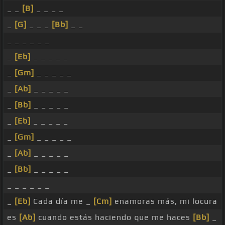
_ _
[B]
_ _ _ _
_
[G]
_ _ _
[Bb]
_ _
_ _ _ _ _ _
_
[Eb]
_ _ _ _ _
_
[Gm]
_ _ _ _ _
_
[Ab]
_ _ _ _ _
_
[Bb]
_ _ _ _ _
_
[Eb]
_ _ _ _ _
_
[Gm]
_ _ _ _ _
_
[Ab]
_ _ _ _ _
_
[Bb]
_ _ _ _ _
_ _ _ _ _ _
_
[Eb]
Cada día me _
[Cm]
enamoras más, mi locura
es
[Ab]
cuando estás haciendo que me haces
[Bb]
_