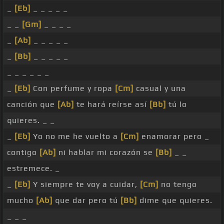
_
[Eb]
_ _ _ _ _
_ _
[Gm]
_ _ _ _
_
[Ab]
_ _ _ _ _
_
[Bb]
_ _ _ _ _
_ _ _ _ _ _
_
[Eb]
Con perfume y ropa
[Cm]
casual y una
canción que
[Ab]
te hará reírse así
[Bb]
tú lo
quieres. _ _
_
[Eb]
Yo no me he vuelto a
[Cm]
enamorar pero _
contigo
[Ab]
ni hablar mi corazón se
[Bb]
_ _
estremece. _
_
[Eb]
Y siempre te voy a cuidar,
[Cm]
no tengo
mucho
[Ab]
que dar pero tú
[Bb]
dime que quieres.
_ _ _