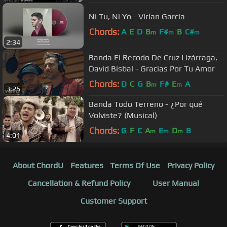
Ni Tu, Ni Yo - Virlan Garcia
Chords:
A
E
D
B
F#
B
C#
m
m
m
2:34
Banda El Recodo De Cruz Lizárraga,
David Bisbal - Gracias Por Tu Amor
Chords:
D
C
G
B
F#
E
A
m
m
3:25
Banda Todo Terreno - ¿Por qué
Volviste? (Musical)
Chords:
G
F
C
A
E
D
B
m
m
m
4:01
About ChordU
Features
Terms Of Use
Privacy Policy
Cancellation & Refund Policy
User Manual
Customer Support