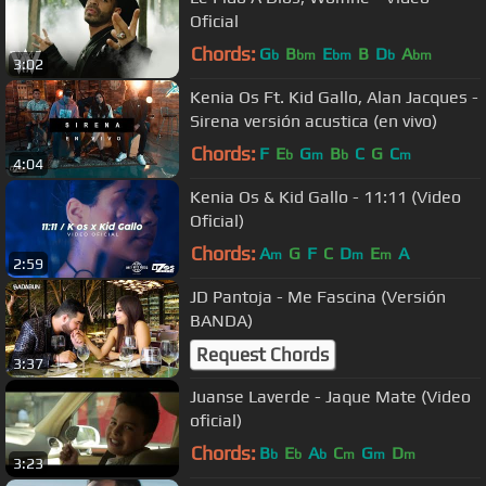
Oficial
Chords:
G
B
E
B
D
A
b
bm
bm
b
bm
3:02
Kenia Os Ft. Kid Gallo, Alan Jacques -
Sirena versión acustica (en vivo)
Chords:
F
E
G
B
C
G
C
b
m
b
m
4:04
Kenia Os & Kid Gallo - 11:11 (Video
Oficial)
Chords:
A
G
F
C
D
E
A
m
m
m
2:59
JD Pantoja - Me Fascina (Versión
BANDA)
Request Chords
3:37
Juanse Laverde - Jaque Mate (Video
oficial)
Chords:
B
E
A
C
G
D
b
b
b
m
m
m
3:23