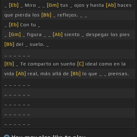
_
[Eb]
_ Miro _ _
[Gm]
tus _ ojos y hasta
[Ab]
haces
que pierda los
[Bb]
_ reflejos. _ _
_
[Eb]
Con tu _
_
[Gm]
_ figura _ _
[Ab]
siento _ despegar los pies
[Bb]
del _ suelo. _
_ _ _ _ _ _
[Eb]
_ Te comparto un sueño
[C]
ideal como en la
vida
[Ab]
real, más allá de
[Bb]
lo que _ _ piensas.
_ _ _ _ _ _
_ _ _ _ _ _
_ _ _ _ _ _
_ _ _ _ _ _
_ _ _ _ _ _