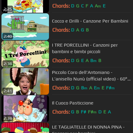
Zecchino d'Oro
Chords:
D
G
C
F
A
A
E
m
2:25
Cocco e Drilli - Canzone Per Bambini
Chords:
D
A
G
B
2:40
I TRE PORCELLINI - Canzoni per
bambini e bimbi piccoli
Chords:
D
G
E
A
B
B
m
2:38
Piccolo Coro dell'Antoniano -
L'anisello Nunù (official video) - 60°
Zecchino d'oro
Chords:
D
G
B
A
E
E
F#
m
m
m
2:41
Il Cuoco Pasticcione
Chords:
G
B
F#
F#
D
E
A
m
2:38
LE TAGLIATELLE DI NONNA PINA -