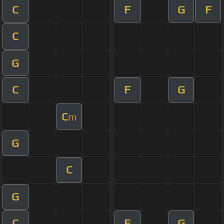
C
F
G
F
C
G
C
F
G
C
m
G
C
G
C
F
G