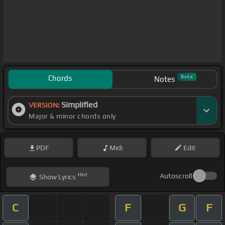
Chords
Beta
Notes
Simplified
VERSION:
Major & minor chords only
PDF
Midi
Edit
Hint
Autoscroll
Show
Lyrics
C
F
G
F