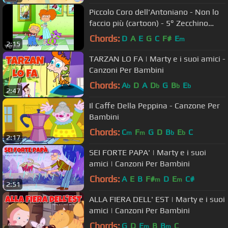
Piccolo Coro dell'Antoniano - Non lo
faccio più (cartoon) - 5° Zecchino
d'Oro
Chords:
D
A
E
G
C
F#
E
m
2:15
TARZAN LO FA | Marty e i suoi amici -
Canzoni Per Bambini
Chords:
A
D
A
D
G
B
E
b
b
b
b
2:47
Il Caffe Della Peppina - Canzone Per
Bambini
Chords:
C
F
G
D
B
E
C
m
m
b
b
2:17
SEI FORTE PAPA' | Marty e i suoi
amici | Canzoni Per Bambini
Chords:
A
E
B
F#
D
E
C#
m
m
2:51
ALLA FIERA DELL' EST | Marty e i suoi
amici | Canzoni Per Bambini
Chords:
G
D
E
B
B
C
m
m