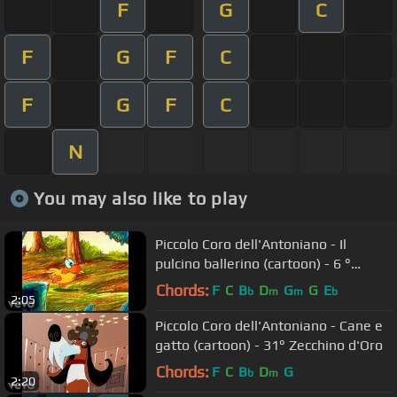
F
G
C
F
G
F
C
F
G
F
C
N
You may also like to play
Piccolo Coro dell'Antoniano - Il
pulcino ballerino (cartoon) - 6 °
Zecchino d'Oro
Chords:
F
C
B
D
G
G
E
b
m
m
b
2:05
Piccolo Coro dell'Antoniano - Cane e
gatto (cartoon) - 31° Zecchino d'Oro
Chords:
F
C
B
D
G
b
m
2:20