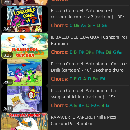
2:52
Piccolo Coro dell'Antoniano - Il
coccodrillo come fa? (cartoon) - 36°
Zecchino d'Oro
Chords:
C
D
A
G
F
D
G
b
b
b
2:06
IL BALLO DEL QUA QUA | Canzoni Per
Bambini
Chords:
E
B
F#
C#
F#
D#
G#
m
m
m
3:26
Piccolo Coro dell'Antoniano - Cocco e
Drilli (cartoon) - 16° Zecchino d'Oro
Chords:
C
F
G
A
D
E
F#
m
2:08
Piccolo Coro dell'Antoniano - La
sveglia birichina (cartoon) - 15°
Zecchino d'oro
Chords:
A
E
B
D
F#
B
G
m
m
2:15
PAPAVERI E PAPERE | Nilla Pizzi |
Canzoni Per Bambini