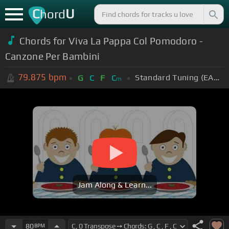
C
U
hord
Chords for Viva La Pappa Col Pomodoro -
Canzone Per Bambini
79.875
bpm
Standard Tuning (EADGBE)
G
C
F
C
m
Jam Along & Learn...
80
BPM