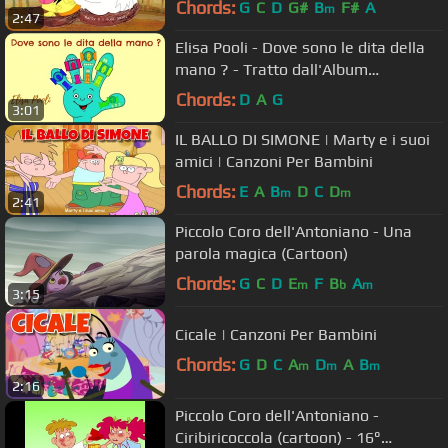
Chords:
G
C
D
G#
B
F#
A
m
2:47
Elisa Pooli - Dove sono le dita della
mano ? - Tratto dall'Album
CantaAScuola
Chords:
D
A
G
3:01
IL BALLO DI SIMONE | Marty e i suoi
amici | Canzoni Per Bambini
Chords:
E
A
B
D
C
D
m
m
2:41
Piccolo Coro dell'Antoniano - Una
parola magica (Cartoon)
Chords:
G
C
D
E
F
B
A
m
b
m
3:15
Cicale | Canzoni Per Bambini
Chords:
G
D
C
A
D
A
B
m
m
m
2:16
Piccolo Coro dell'Antoniano -
Ciribiricoccola (cartoon) - 16°