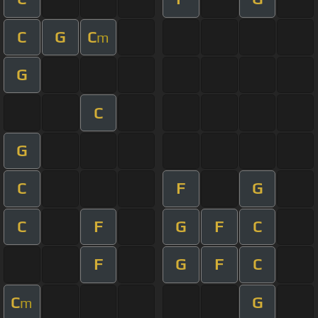
C
G
C
m
G
C
G
C
F
G
C
F
G
F
C
F
G
F
C
C
G
m