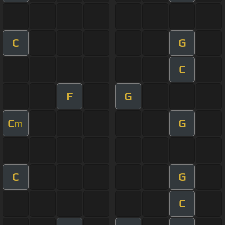
C
G
C
F
G
C
G
m
C
G
C