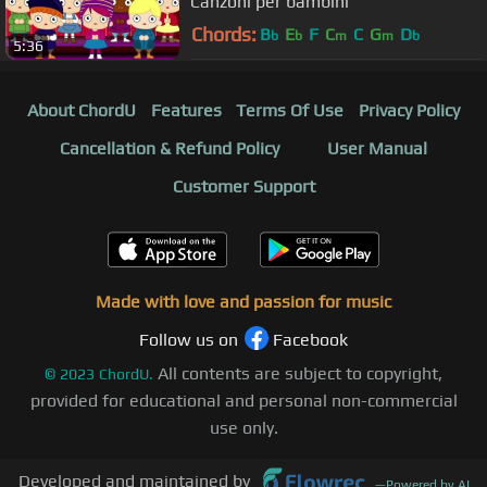
Canzoni per bambini
Chords:
B
E
F
C
C
G
D
b
b
m
m
b
5:36
About ChordU
Features
Terms Of Use
Privacy Policy
Cancellation & Refund Policy
User Manual
Customer Support
Made with love and passion for music
Follow us on
Facebook
All contents are subject to copyright,
©
2023
ChordU.
provided for educational and personal non-commercial
use only.
Developed and maintained by
—
Powered by AI