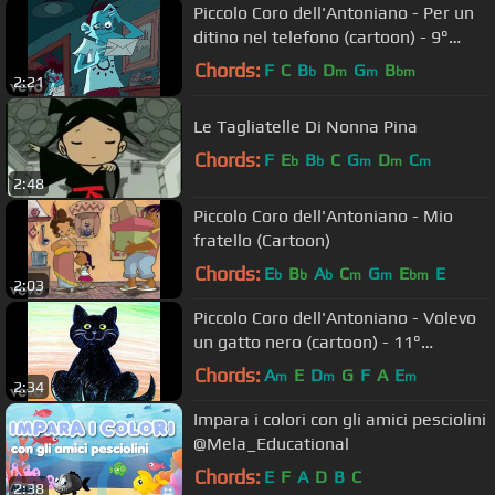
Piccolo Coro dell'Antoniano - Per un
ditino nel telefono (cartoon) - 9°
Zecchino d'Oro
Chords:
F
C
B
D
G
B
b
m
m
bm
2:21
Le Tagliatelle Di Nonna Pina
Chords:
F
E
B
C
G
D
C
b
b
m
m
m
2:48
Piccolo Coro dell'Antoniano - Mio
fratello (Cartoon)
Chords:
E
B
A
C
G
E
E
b
b
b
m
m
bm
2:03
Piccolo Coro dell'Antoniano - Volevo
un gatto nero (cartoon) - 11°
Zecchino d'Oro
Chords:
A
E
D
G
F
A
E
m
m
m
2:34
Impara i colori con gli amici pesciolini
@Mela_Educational
Chords:
E
F
A
D
B
C
2:38