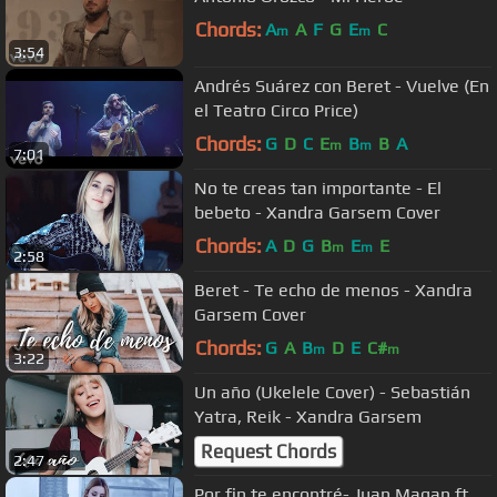
Chords:
A
A
F
G
E
C
m
m
3:54
Andrés Suárez con Beret - Vuelve (En
el Teatro Circo Price)
Chords:
G
D
C
E
B
B
A
m
m
7:01
No te creas tan importante - El
bebeto - Xandra Garsem Cover
Chords:
A
D
G
B
E
E
m
m
2:58
Beret - Te echo de menos - Xandra
Garsem Cover
Chords:
G
A
B
D
E
C#
m
m
3:22
Un año (Ukelele Cover) - Sebastián
Yatra, Reik - Xandra Garsem
Request Chords
2:47
Por fin te encontré- Juan Magan ft.