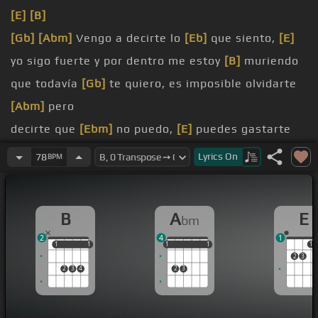
[E]
[B]
[Gb]
[Abm]
Vengo a decirte lo
[Eb]
que siento,
[E]
yo sigo fuerte y por dentro me estoy
[B]
muriendo
que todavía
[Gb]
te quiero, es imposible olvidarte
[Abm]
pero
decirte que
[Ebm]
no puedo,
[E]
puedes gastarte
esta vez por último
[B]
intento
Lyrics
On
78
BPM
podemos ser
[Gb]
tan necios y aceptar que ya
[B]
ha llegado nuestro
[Abm]
tiempo
B
A
E
bm
de soltar y de
[E]
dejarnos ir, es algo difícil
[B]
2
4
1
pero lo entendí
1
1
1
1
1
1
1
1
1
1
1
2
3
era yo la que
[Gb]
quería seguir,
[B]
pero sin
2
3
4
2
3
querer lo
[Abm]
dejé de sentir