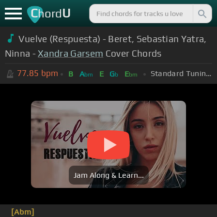
C
U
hord
Vuelve (Respuesta) - Beret, Sebastian Yatra,
Ninna -
Xandra Garsem
Cover Chords
77.85
bpm
Standard Tuning (EADGBE)
B
A
E
G
E
bm
b
bm
Jam Along & Learn...
[Abm]