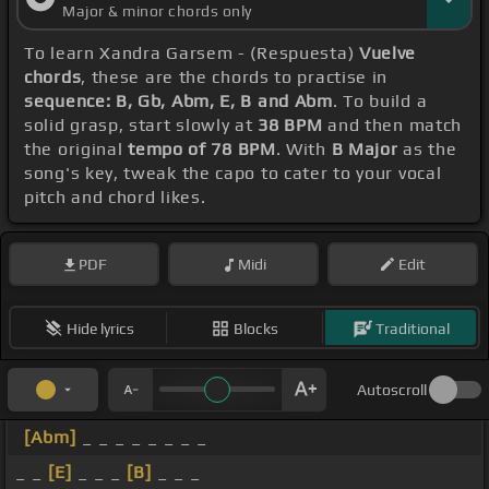
Major & minor chords only
To learn Xandra Garsem - (Respuesta)
Vuelve
chords
, these are the chords to practise in
sequence: B, Gb, Abm, E, B and Abm
. To build a
solid grasp, start slowly at
38 BPM
and then match
the original
tempo of 78 BPM
. With
B Major
as the
song's key, tweak the capo to cater to your vocal
pitch and chord likes.
PDF
Midi
Edit
Hide lyrics
Blocks
Traditional
Autoscroll
[Abm]
_ _ _ _ _ _ _ _
_ _
[E]
_ _ _
[B]
_ _ _