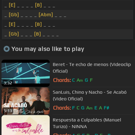
_
[E]
_ _ _ _
[B]
_ _ _
_
[Gb]
_ _ _ _
[Abm]
_ _ _
_
[E]
_ _ _ _
[B]
_ _ _
_
[Gb]
_ _ _
[B]
_ _ _ _
You may also like to play
Beret - Te echo de menos (Videoclip
Oficial)
Chords:
C
A
G
F
m
3:32
SanLuis, Chino y Nacho - Se Acabó
(Video Oficial)
Chords:
F
C
G
A
E
A
F#
m
5:13
Respuesta a Culpables (Manuel
Turizo) - NINNA