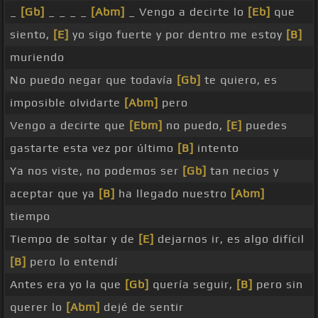
_
[Gb]
_ _ _ _
[Abm]
_ Vengo a decirte lo
[Eb]
que
siento,
[E]
yo sigo fuerte y por dentro me estoy
[B]
muriendo
No puedo negar que todavía
[Gb]
te quiero, es
imposible olvidarte
[Abm]
pero
Vengo a decirte que
[Ebm]
no puedo,
[E]
puedes
gastarte esta vez por último
[B]
intento
Ya nos viste, no podemos ser
[Gb]
tan necios y
aceptar que ya
[B]
ha llegado nuestro
[Abm]
tiempo
Tiempo de soltar y de
[E]
dejarnos ir, es algo difícil
[B]
pero lo entendí
Antes era yo la que
[Gb]
quería seguir,
[B]
pero sin
querer lo
[Abm]
dejé de sentir