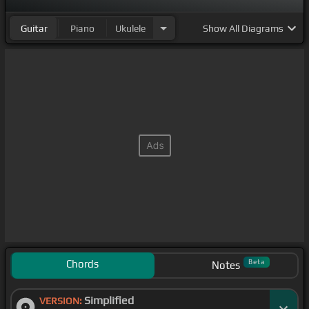
Guitar
Piano
Ukulele
Show
All Diagrams
Chords
Beta
Notes
Simplified
VERSION: