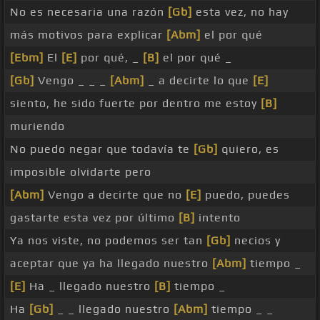
No es necesaria una razón
[Gb]
esta vez, no hay
más motivos para explicar
[Abm]
el por qué
[Ebm]
El
[E]
por qué, _
[B]
el por qué _
[Gb]
Vengo _ _ _
[Abm]
_ a decirte lo que
[E]
siento, he sido fuerte por dentro me estoy
[B]
muriendo
No puedo negar que todavía te
[Gb]
quiero, es
imposible olvidarte pero
[Abm]
Vengo a decirte que no
[E]
puedo, puedes
gastarte esta vez por último
[B]
intento
Ya nos viste, no podemos ser tan
[Gb]
necios y
aceptar que ya ha llegado nuestro
[Abm]
tiempo _
[E]
Ha _ llegado nuestro
[B]
tiempo _
Ha
[Gb]
_ _ llegado nuestro
[Abm]
tiempo _ _