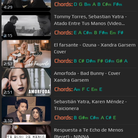
Chords:
D
G
B
A
B
C#
F#
m
m
m
4:29
Tommy Torres, Sebastian Yatra -
Atado Entre Tus Manos (Video
Oficial)
Chords:
E
A
C#
B
F#
E
F#
m
m
m
3:15
El farsante - Ozuna - Xandra Garsem
Cover
Chords:
B
C#
D#
F#
G#
G#
A
m
m
2:57
Amorfoda - Bad Bunny - Cover
Xandra Garsem
Chords:
A
F
C
E
E
m
m
2:51
Sebastián Yatra, Karen Méndez -
Traicionera
Chords:
B
G#
C#
A
C#
E
m
m
3:10
Respuesta a Te Echo de Menos
(Beret) - NINNA