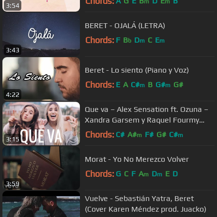
Chords:
A
G
E
B
D
E
B
m
m
3:54
BERET - OJALÁ (LETRA)
Chords:
F
B
D
C
E
b
m
m
3:43
Beret - Lo siento (Piano y Voz)
Chords:
E
A
C#
B
G#
G#
m
m
4:22
Que va – Alex Sensation ft. Ozuna –
Xandra Garsem y Raquel Fourmy
Cover
Chords:
C#
A#
F#
G#
C#
m
m
3:15
Morat - Yo No Merezco Volver
Chords:
G
C
F
A
D
E
D
m
m
3:59
Vuelve - Sebastián Yatra, Beret
(Cover Karen Méndez prod. Juacko)