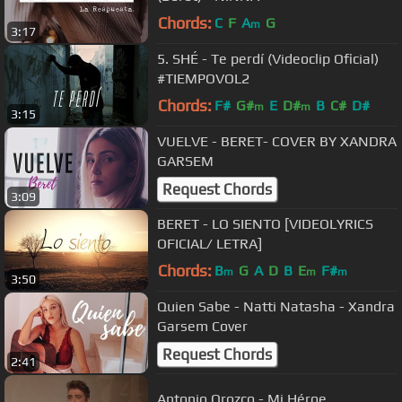
Chords:
C
F
A
G
m
3:17
5. SHÉ - Te perdí (Videoclip Oficial)
#TIEMPOVOL2
Chords:
F#
G#
E
D#
B
C#
D#
m
m
3:15
VUELVE - BERET- COVER BY XANDRA
GARSEM
Request Chords
3:09
BERET - LO SIENTO [VIDEOLYRICS
OFICIAL/ LETRA]
Chords:
B
G
A
D
B
E
F#
m
m
m
3:50
Quien Sabe - Natti Natasha - Xandra
Garsem Cover
Request Chords
2:41
Antonio Orozco - Mi Héroe