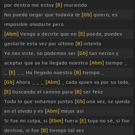
por dentro me estoy
[B]
muriendo
No puedo negar que todavía te
[Gb]
quiero, es
imposible olvidarte pero
[Abm]
Vengo a decirte que no
[E]
puedo, puedes
gastarte esta vez por último
[B]
intento
Ya nos viste, no podemos ser
[Gb]
tan necios y
aceptar que ya ha llegado nuestro
[Abm]
tiempo _
_
[E]
_ _ Ha llegado nuestro
[B]
tiempo _
[Gb]
Ahora _ _ _
[Abm]
_ cada quien va por su lado,
[E]
buscando el camino para
[B]
ser feliz
Todo lo que soñamos juntos
[Gb]
una vez, se queda
en el olvido y es
[Abm]
mejor así
Si fue mi culpa, si
[Ebm]
fuera
[E]
tuya no sé, si fue
destino, si fue
[B]
tiempo tal vez