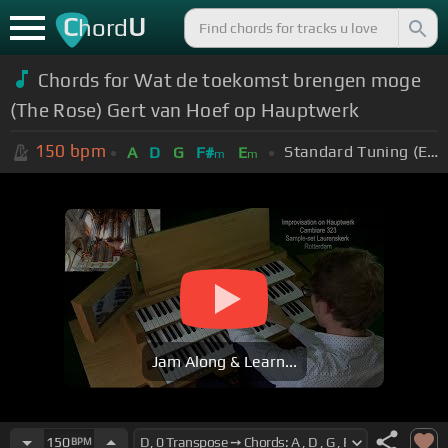
C
U
hord
Chords for Wat de toekomst brengen moge
(The Rose) Gert van Hoef op Hauptwerk
150
bpm
Standard Tuning (EADGBE)
A
D
G
F#
E
m
m
Jam Along & Learn...
150
BPM