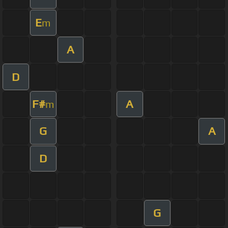
E
m
A
D
F#
A
m
G
A
D
G