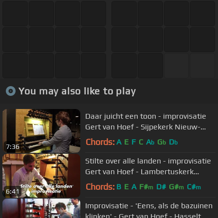
You may also like to play
Daar juicht een toon - improvisatie
Gert van Hoef - Sijpekerk Nieuw-
Loosdrecht
Chords:
A
E
F
C
A
G
D
b
b
b
7:36
Stilte over alle landen - improvisatie
Gert van Hoef - Lambertuskerk
Strijen
Chords:
B
E
A
F#
D#
G#
C#
m
m
m
6:41
Improvisatie - 'Eens, als de bazuinen
klinken' - Gert van Hoef - Hasselt