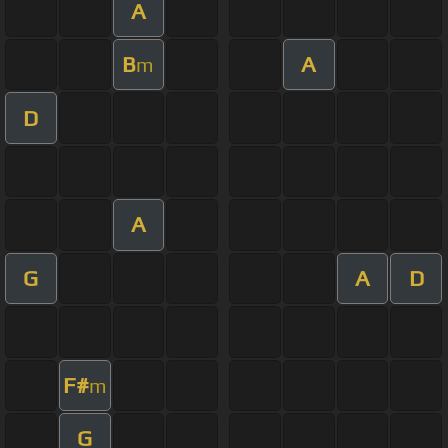
A
B
A
m
D
A
G
A
D
F#
m
G