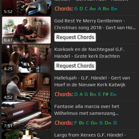
Chords:
G
D
C
A
A
B
E
m
m
m
5:52
God Rest Ye Merry Gentlemen -
Christmas song 2018 - Gert van Hoef
(with a surprise)
Request Chords
6:47
Koekoek en de Nachtegaal G.F.
Händel - Grote kerk Drachten
Request Chords
4:29
Hallelujah - G.F. Händel - Gert van
Hoef in de Nieuwe Kerk Katwijk
Chords:
D
A
G
B
E
F#
E
m
m
4:52
Fantasie alla marcia over het
Wilhelmus met samenzang
orgelconcert Nijverdal
Chords:
F
B
C
G
G
D
D
b
m
m
7:51
Largo from Xerxes G.F. Händel -