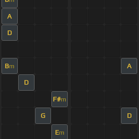
A
D
B
A
m
D
F#
m
G
D
E
m