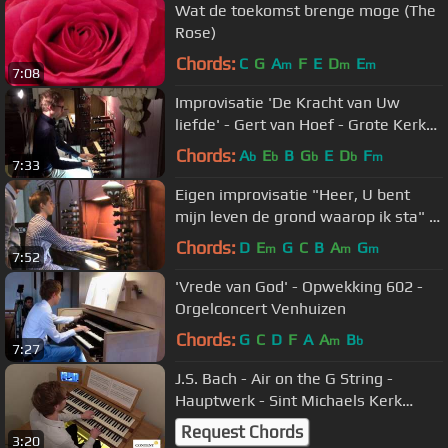
Wat de toekomst brenge moge (The
Rose)
Chords:
C
G
A
F
E
D
E
m
m
m
7:08
Improvisatie 'De Kracht van Uw
liefde' - Gert van Hoef - Grote Kerk
Drachten
Chords:
A
E
B
G
E
D
F
b
b
b
b
m
7:33
Eigen improvisatie "Heer, U bent
mijn leven de grond waarop ik sta" -
Stephanuskerk Hasselt
Chords:
D
E
G
C
B
A
G
m
m
m
7:52
'Vrede van God' - Opwekking 602 -
Orgelconcert Venhuizen
Chords:
G
C
D
F
A
A
B
m
b
7:27
J.S. Bach - Air on the G String -
Hauptwerk - Sint Michaels Kerk
Zwolle
Request Chords
3:20