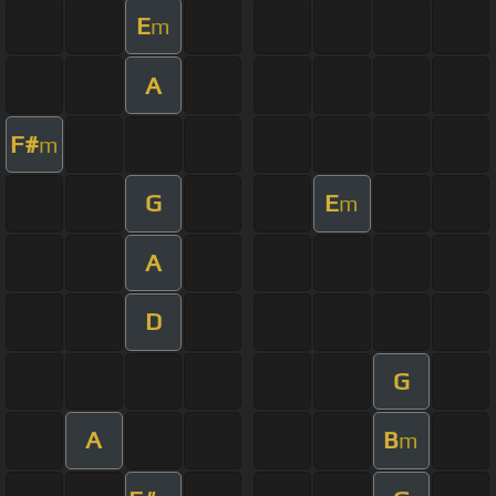
E
m
A
F#
m
G
E
m
A
D
G
A
B
m