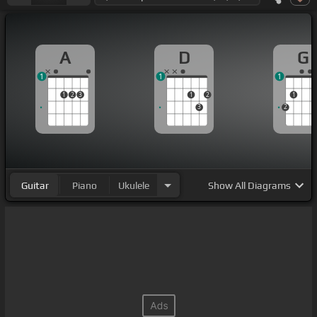
A
D
G
1
1
1
1
2
3
1
2
1
3
2
Guitar
Piano
Ukulele
Show
All Diagrams