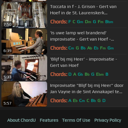
Toccata in f - J. Grison - Gert van
Hoef in de St. Laurenskerk
Rotterdam
Chords:
F
C
G
D
G
F
B
m
m
m
bm
7:50
'Is uwe lamp wel brandend'
improvisatie - Gert van Hoef -
Hauptwerkconcert
Chords:
C
G
B
A
E
F
G
m
b
b
b
m
m
6:39
'Blijf bij mij Heer' - improvisatie -
Gert van Hoef
Chords:
D
A
G
B
G
E
B
b
b
bm
5:33
Improvisatie "Blijf bij mij Heer" door
Jan Vayne in de Sint Annakapel te
Kampen
Chords:
A
E
C
C
B
G
D
b
m
b
5:57
About ChordU
Features
Terms Of Use
Privacy Policy