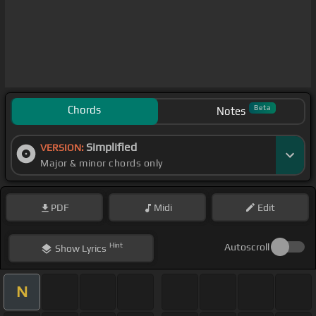
Chords
Beta
Notes
Simplified
VERSION:
Major & minor chords only
PDF
Midi
Edit
Hint
Autoscroll
Show
Lyrics
N