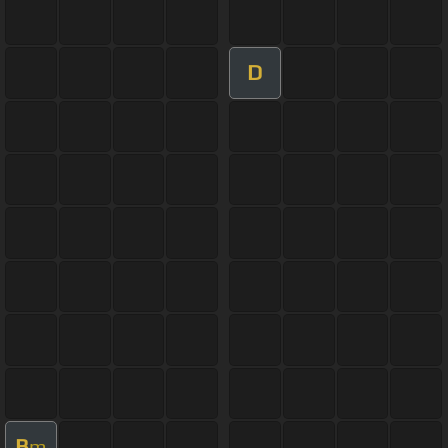
D
B
m