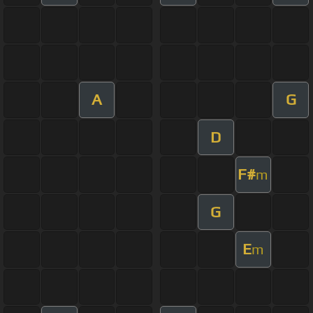
A
G
D
F#
m
G
E
m