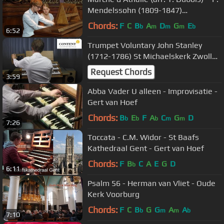
Mendelssohn (1809-1847)
Koepelkerk Hoorn - Gert van Hoef
Chords:
F
C
B
A
D
G
E
b
m
m
m
b
6:52
Trumpet Voluntary John Stanley
(1712-1786) St Michaelskerk Zwolle
(Hauptwerk)
Request Chords
3:59
Abba Vader U alleen - Improvisatie -
Gert van Hoef
Chords:
B
E
F
A
C
G
D
b
b
b
m
m
7:26
Toccata - C.M. Widor - St Baafs
Kathedraal Gent - Gert van Hoef
Chords:
F
B
C
A
E
G
D
b
6:11
Psalm 56 - Herman van Vliet - Oude
Kerk Voorburg
Chords:
F
C
B
G
G
A
A
b
m
m
b
7:10