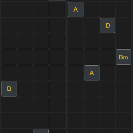
A
D
B
m
A
D