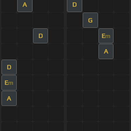
A
D
G
D
E
m
A
D
E
m
A