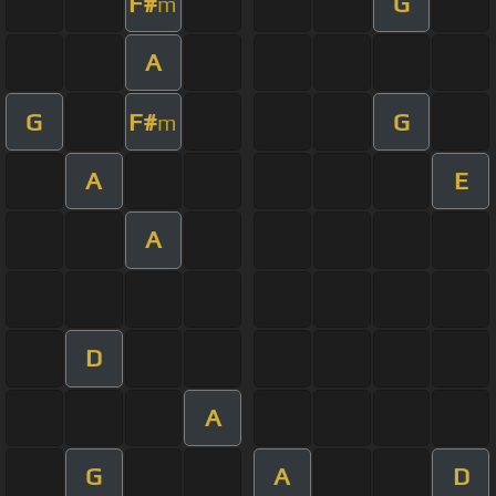
F#
G
m
A
G
F#
G
m
A
E
A
D
A
G
A
D