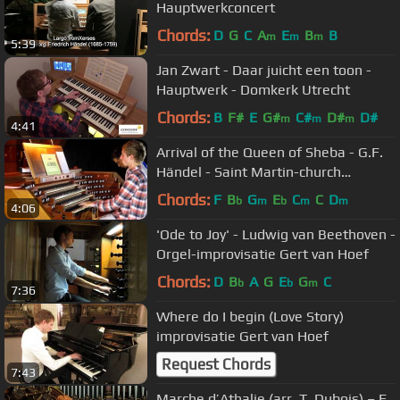
Hauptwerkconcert
Chords:
D
G
C
A
E
B
B
m
m
m
5:39
Jan Zwart - Daar juicht een toon -
Hauptwerk - Domkerk Utrecht
Chords:
B
F#
E
G#
C#
D#
D#
m
m
m
4:41
Arrival of the Queen of Sheba - G.F.
Händel - Saint Martin-church
Dudelange
Chords:
F
B
G
E
C
C
D
b
m
b
m
m
4:06
'Ode to Joy' - Ludwig van Beethoven -
Orgel-improvisatie Gert van Hoef
Chords:
D
B
A
G
E
G
C
b
b
m
7:36
Where do I begin (Love Story)
improvisatie Gert van Hoef
Request Chords
7:43
Marche d’Athalie (arr. T. Dubois) – F.