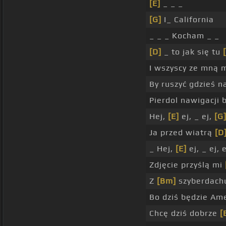
[E]
_ _ _
[G]
I_ California
_ _ _ Kocham _ _
[D]
_ to jak się tu
I wszyscy ze mną m
By ruszyć gdzieś 
Pierdol nawigacji 
Hej,
[E]
ej, _ ej,
[G
Ja przed wiatrą
[D
_ Hej,
[E]
ej, _ ej, 
Zdjęcie przyślą mi
Z
[Bm]
szyberdac
Bo dziś będzie Am
Chcę dziś dobrze
[