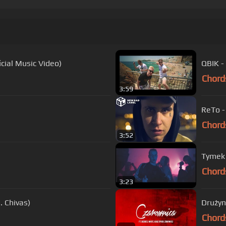
cial Music Video)
QBIK - 
Chord
3:59
ReTo -
Chord
3:52
Tymek 
Chord
3:23
. Chivas)
Drużyn
Chord