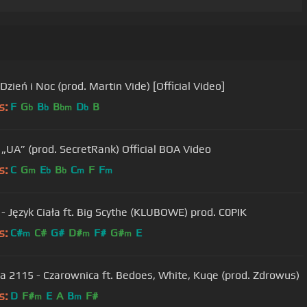
Dzień i Noc (prod. Martin Vide) [Official Video]
s:
F
G
B
B
D
B
b
b
bm
b
 „UA” (prod. SecretRank) Official BOA Video
s:
C
G
E
B
C
F
F
m
b
b
m
m
- Język Ciała ft. Big Scythe (KLUBOWE) prod. C0PIK
s:
C#
C#
G#
D#
F#
G#
E
m
m
m
a 2115 - Czarownica ft. Bedoes, White, Kuqe (prod. Zdrowus)
s:
D
F#
E
A
B
F#
m
m