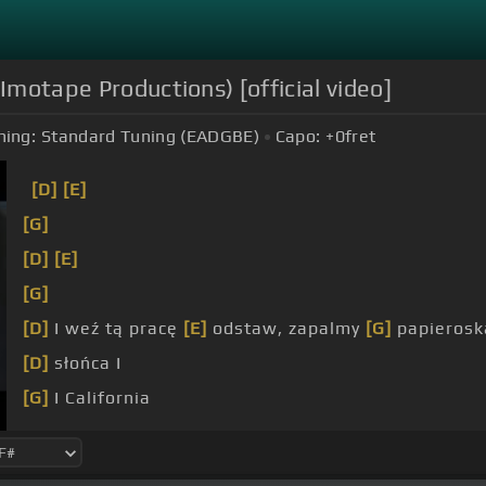
 Imotape Productions) [official video]
ning:
Standard Tuning (EADGBE)
Capo:
+0
fret
[D]
[E]
[G]
[D]
[E]
[G]
[D]
I weź tą pracę
[E]
odstaw, zapalmy
[G]
papierosk
[D]
słońca I
[G]
I California
[D]
to jak się tu
[E]
żądni i jest cholernie
[G]
sucho w