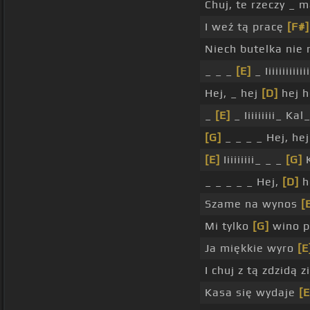
Chuj, te rzeczy _ 
I weź tą pracę
[F#]
Niech butelka nie
_ _ _
[E]
_ Iiiiiiiiiii
Hej, _ hej
[D]
hej h
_
[E]
_ Iiiiiiiii_ Kal
[G]
_ _ _ _ Hej, he
[E]
Iiiiiiiii_ _ _
[G]
K
_ _ _ _ _ Hej,
[D]
h
Szame na wynos
[
Mi tylko
[G]
wino po
Ja miękkie wyro
[E
I chuj z tą zdzidą
Kasa się wydaje
[E