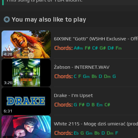
You may also like to play
6IX9INE "Gotti" (WSHH Exclusive - Offi
Chords:
A#
F#
C#
G#
D#
F
m
m
4:28
Żabson - INTERNET.WAV
Chords:
C
F
G
B
D
D
G
m
b
m
3:26
Drake - I'm Upset
Chords:
G
F#
D
B
E
C#
m
6:31
White 2115 - Mogę dziś umierać (prod
Chords:
E
G
G
B
D
D
F
b
m
b
m