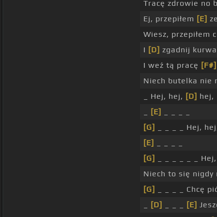
Tracę zdrowie no b
Ej, przepiłem
[E]
ze
Wiesz, przepiłem 
I
[D]
zgadnij kurwa
I weź tą pracę
[F#]
Niech butelka nie
_ Hej, hej,
[D]
hej, 
_
[E]
_ _ _ _
[G]
_ _ _ _ Hej, he
[E]
_ _ _ _
[G]
_ _ _ _ _ _ Hej
Niech to się nigdy
[G]
_ _ _ _ Chcę pi
_
[D]
_ _ _
[E]
Jesz