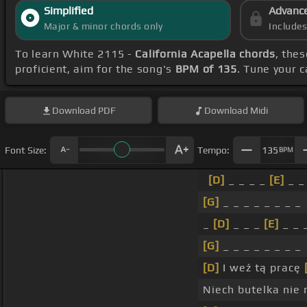
Simplified
Advanc
Major & minor chords only
Include
To learn White 2115 -
California Acapella chords
, thes
proficient, aim for the song's
BPM of 135
. Tune your 
Download
PDF
Download
Midi
Font Size:
Tempo:
135
BPM
[D]
_ _ _ _
[E]
_ _
[G]
_ _ _ _ _ _ _ _
_
[D]
_ _ _
[E]
_ _ 
[G]
_ _ _ _ _ _ _ _
[D]
I weź tą pracę
Niech butelka nie