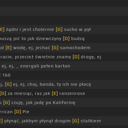
[E]
żądni i jest cholernie
[G]
sucho w pył
uszą pić to jak dziewczyny
[D]
budzą
nad
[E]
wodę, ej, jechać
[G]
samochodem
bracie, przecież świetnie znamy
[D]
drogę, ej
]
ej, ej, _ energoli pełen karton
]
160
ej,
[G]
ej, ej, chuj, banda, ty ich nie płacę
[D]
za miesiąc, raz jak
[E]
ranzenrose
hu
[G]
czuję, jak jadę po Kalifornię
erican
[D]
Pie
E]
płynąć, jakbym płynął drogim
[G]
statkiem