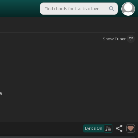
Show
Tuner
a
 pył
Lyrics
On