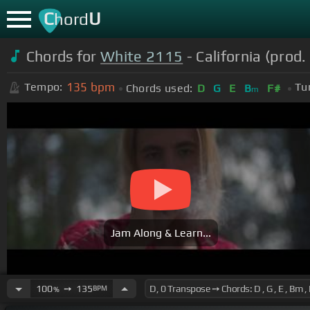
C
U
hord
Chords for
White 2115
- California (prod.
135
bpm
Tempo:
Tu
Chords used:
D
G
E
B
F#
m
Jam Along & Learn...
100
➙
135
BPM
%