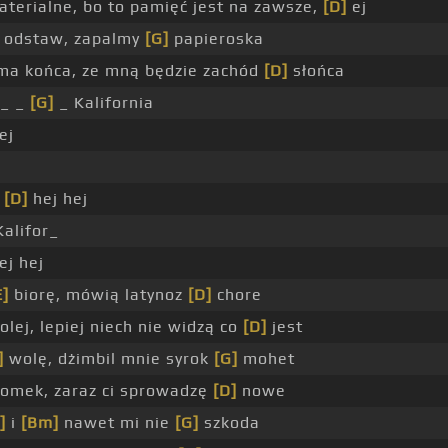
materialne, bo to pamięć jest na zawsze,
[D]
ej
odstaw, zapalmy
[G]
papieroska
 ma końca, ze mną będzie zachód
[D]
słońca
ii_ _
[G]
_ Kalifornia
ej
_
j
[D]
hej hej
alifor_
ej hej
E]
biorę, mówią latynoz
[D]
chore
lej, lepiej niech nie widzą co
[D]
jest
]
wolę, dżimbil mnie syrok
[G]
mohet
 ziomek, zaraz ci sprowadzę
[D]
nowe
]
i
[Bm]
nawet mi nie
[G]
szkoda