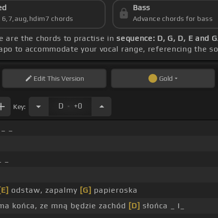
ed
Bass
s 6,7,aug,hdim7 chords
Advance chords for bass
e are the chords to practise in
sequence: D, G, D, E and G
capo to accommodate your vocal range, referencing the s
Edit
This Version
Gold
.
D
+0
Key:
 _ _
_ _
[E]
odstaw, zapalmy
[G]
papieroska
 ma końca, ze mną będzie zachód
[D]
słońca _ I_