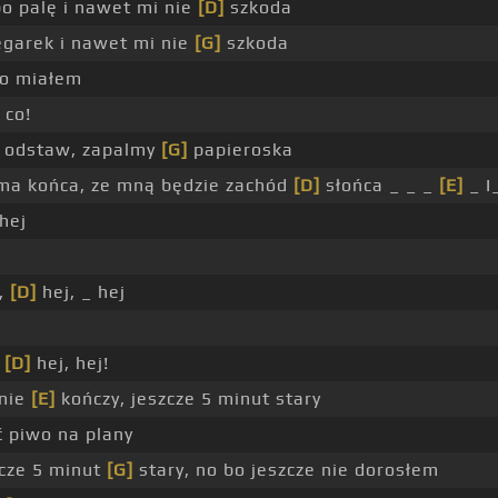
o palę i nawet mi nie
[D]
szkoda
garek i nawet mi nie
[G]
szkoda
co miałem
 co!
odstaw, zapalmy
[G]
papieroska
 ma końca, ze mną będzie zachód
[D]
słońca _ _ _
[E]
_ I
hej
j,
[D]
hej, _ hej
,
[D]
hej, hej!
 nie
[E]
kończy, jeszcze 5 minut stary
ć piwo na plany
cze 5 minut
[G]
stary, no bo jeszcze nie dorosłem