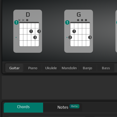
D
G
1
1
1
2
1
3
2
3
Guitar
Piano
Ukulele
Mandolin
Banjo
Bass
Chords
Beta
Notes