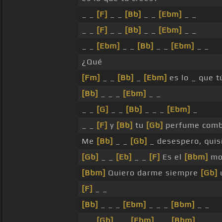
_ _
[F]
_ _
[Bb]
_ _
[Ebm]
_ _
_ _
[F]
_ _
[Bb]
_ _
[Ebm]
_ _
_ _
[Ebm]
_ _
[Bb]
_ _
[Ebm]
_ _
¿Qué
[Fm]
_ _
[Bb]
_
[Ebm]
es lo _ que t
[Bb]
_ _ _
[Ebm]
_ _
_ _
[G]
_ _
[Bb]
_ _ _
[Ebm]
_
_ _
[F]
y
[Bb]
tu
[Gb]
perfume comb
Me
[Bb]
_ _
[Gb]
_ desespero, quis
[Gb]
_ _
[Eb]
_ _
[F]
Es el
[Bbm]
mo
[Bbm]
Quiero darme siempre
[Gb]
u
[F]
_ _
[Bb]
_ _ _
[Ebm]
_ _ _
[Bbm]
_ _
_ _
[Gb]
_ _
[Ebm]
_ _
[Bbm]
_ _