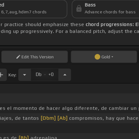
ed
Bass
s 6,7,aug,hdim7 chords
Advance chords for bass
ur practice should emphasize these
chord progressions: 
ding up progressively. For a balanced pitch, adjust the c
Edit
This Version
Gold
.
Db
+0
Key:
 es el momento de hacer algo diferente, de cambiar un
iajes, de tantos
[Dbm]
[Ab]
compromisos, hay que hac
o es de
[Bb]
adrenalina.