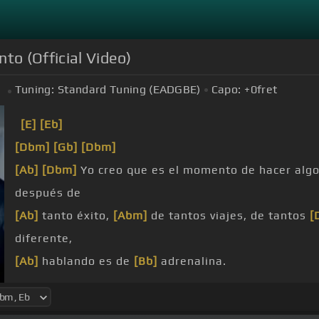
to (Official Video)
Tuning:
Standard Tuning (EADGBE)
Capo:
+0
fret
[E]
[Eb]
[Dbm]
[Gb]
[Dbm]
[Ab]
[Dbm]
Yo creo que es el momento de hacer algo
después de
[Ab]
tanto éxito,
[Abm]
de tantos viajes, de tantos
[
diferente,
[Ab]
hablando es de
[Bb]
adrenalina.
[Ab]
[Dbm]
[Ab]
[Dbm]
[Ab]
¿Estos