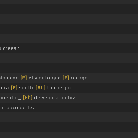
ú crees?
ina con
[F]
el viento que
[F]
recoge.
iera
[F]
sentir
[Bb]
tu cuerpo.
mento _
[Eb]
de venir a mi luz.
n poco de fe.