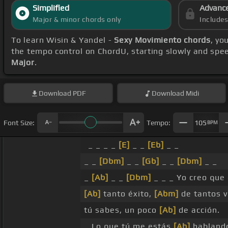
Simplified
Advanc
Major & minor chords only
Include
To learn Wisin & Yandel -
Sexy Movimiento chords
, yo
the tempo control on ChordU, starting slowly and spee
Major
.
Download
PDF
Download
Midi
Font Size:
Tempo:
105
BPM
_ _ _ _
[E]
_ _
[Eb]
_ _
_ _
[Dbm]
_ _
[Gb]
_ _
[Dbm]
_ _
_
[Ab]
_ _
[Dbm]
_ _ _ Yo creo que
[Ab]
tanto éxito,
[Abm]
de tantos v
tú sabes, un poco
[Ab]
de acción.
_ Lo que tú me estás
[Ab]
habland