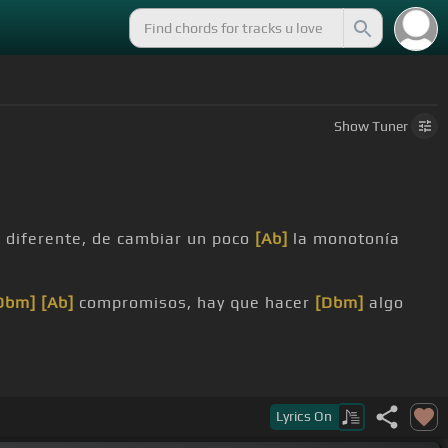
Show
Tuner
 diferente, de cambiar un poco
[Ab]
la monotonía
Dbm]
[Ab]
compromisos, hay que hacer
[Dbm]
algo
Lyrics
On