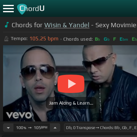
C
U
hord
Chords for
Wisin & Yandel
- Sexy Movimien
105.25
bpm
Tempo:
Chords used:
B
G
F
E
E
b
b
bm
b
Jam Along & Learn...
100
➙
105
BPM
%