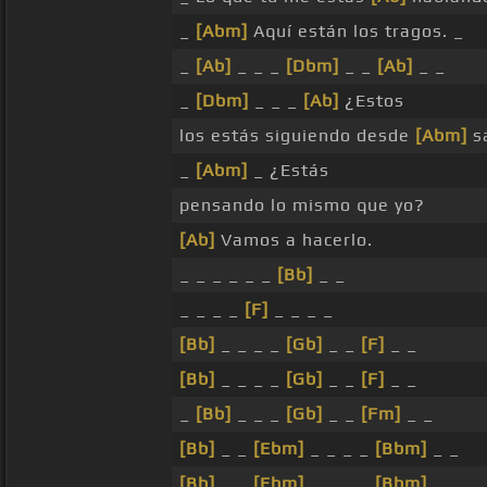
_
[Abm]
Aquí están los tragos. _
_
[Ab]
_ _ _
[Dbm]
_ _
[Ab]
_ _
_
[Dbm]
_ _ _
[Ab]
¿Estos
los estás siguiendo desde
[Abm]
sá
_
[Abm]
_ ¿Estás
pensando lo mismo que yo?
[Ab]
Vamos a hacerlo.
_ _ _ _ _ _
[Bb]
_ _
_ _ _ _
[F]
_ _ _ _
[Bb]
_ _ _ _
[Gb]
_ _
[F]
_ _
[Bb]
_ _ _ _
[Gb]
_ _
[F]
_ _
_
[Bb]
_ _ _
[Gb]
_ _
[Fm]
_ _
[Bb]
_ _
[Ebm]
_ _ _ _
[Bbm]
_ _
[Bb]
_ _
[Ebm]
_ _ _ _
[Bbm]
_ _