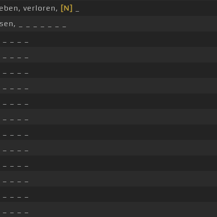
ieben, verloren,
[N]
_
sen, _ _ _ _ _ _ _
 _ _ _ _
 _ _ _ _
 _ _ _ _
 _ _ _ _
 _ _ _ _
 _ _ _ _
 _ _ _ _
 _ _ _ _
 _ _ _ _
 _ _ _ _
 _ _ _ _
 _ _ _ _