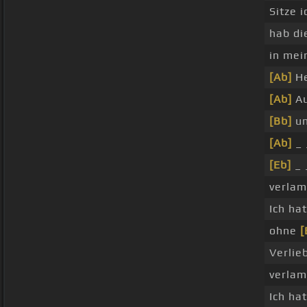
Sitze 
hab d
in me
[Ab]
He
[Ab]
Au
[Bb]
un
[Ab]
_ 
[Eb]
_ 
verlam
Ich ha
ohne
[
Verlie
verlam
Ich ha