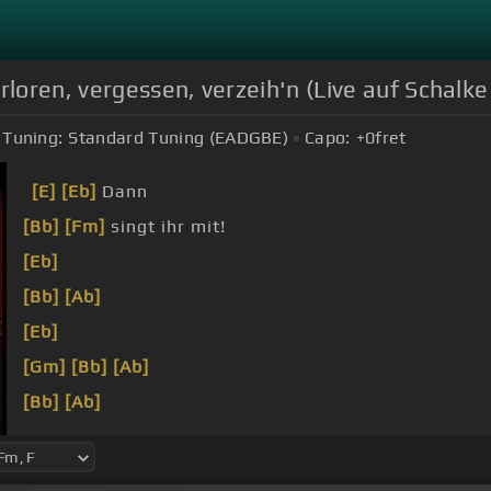
rloren, vergessen, verzeih'n (Live auf Schalk
Tuning:
Standard Tuning (EADGBE)
Capo:
+0
fret
[E]
[Eb]
Dann
[Bb]
[Fm]
singt ihr mit!
[Eb]
[Bb]
[Ab]
[Eb]
[Gm]
[Bb]
[Ab]
[Bb]
[Ab]
[Bb]