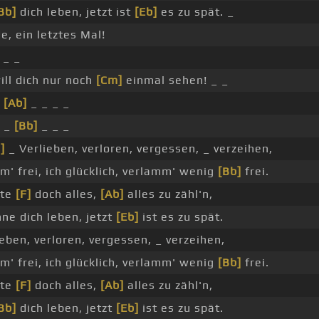
Bb]
dich leben, jetzt ist
[Eb]
es zu spät. _
e, ein letztes Mal!
 _ _
will dich nur noch
[Cm]
einmal sehen! _ _
_
[Ab]
_ _ _ _
_ _
[Bb]
_ _ _
]
_ Verlieben, verloren, vergessen, _ verzeihen,
m' frei, ich glücklich, verlamm' wenig
[Bb]
frei.
tte
[F]
doch alles,
[Ab]
alles zu zähl'n,
ne dich leben, jetzt
[Eb]
ist es zu spät.
ieben, verloren, vergessen, _ verzeihen,
m' frei, ich glücklich, verlamm' wenig
[Bb]
frei.
tte
[F]
doch alles,
[Ab]
alles zu zähl'n,
Bb]
dich leben, jetzt
[Eb]
ist es zu spät.