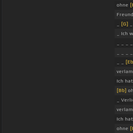
ohne
[
Freund
_
[G]
_
_ Ich 
_ _ _ 
_ _ _ 
_ _
[Eb
verlam
Ich ha
[Bb]
oh
_ Verl
verlam
Ich ha
ohne
[