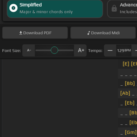
Simplified
Advanc
Major & minor chords only
Include
Download
PDF
Download
Midi
Font Size:
Tempo:
129
BPM
[E]
[E
_ _ _ _
_
[Bb]
[Ab]
_ 
_
[Eb]
_ _
[Bb
_ _
[Eb
_
[Gm]