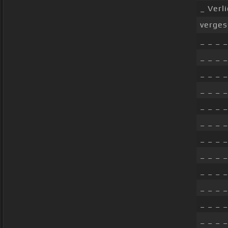
_ Verl
verges
_ _ _ _
_ _ _ _
_ _ _ _
_ _ _ _
_ _ _ _
_ _ _ _
_ _ _ _
_ _ _ _
_ _ _ _
_ _ _ _
_ _ _ _
_ _ _ _