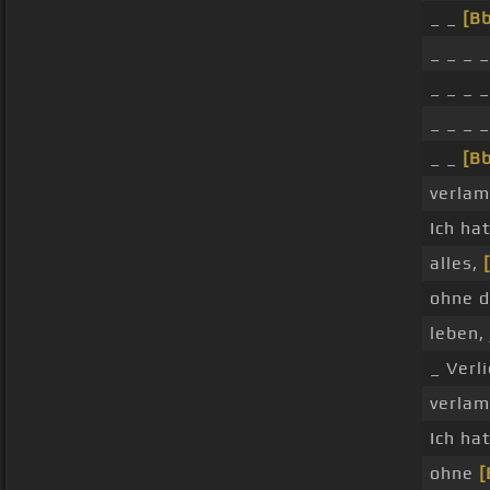
_ _
[Bb
_ _ _ 
_ _ _ 
_ _ _ 
_ _
[Bb
verlam
Ich ha
alles,
ohne 
leben,
_ Verl
verlam
Ich ha
ohne
[