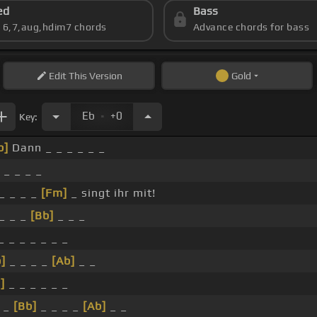
ed
Bass
s 6,7,aug,hdim7 chords
Advance chords for bass
Edit
This Version
Gold
.
Eb
+0
Key:
b]
Dann _ _ _ _ _ _
 _ _ _ _
_ _ _ _
[Fm]
_ singt ihr mit!
_ _ _
[Bb]
_ _ _
_ _ _ _ _ _ _
]
_ _ _ _
[Ab]
_ _
]
_ _ _ _ _ _
_
[Bb]
_ _ _ _
[Ab]
_ _