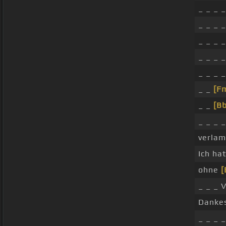
_ _ _ _
_ _ _ _
_ _ _ 
_ _ _ _
_ _ _ 
_ _
[F
_ _
[Bb
_ _ _ 
verlam
Ich ha
ohne
[
_ _ _ 
Danke
_ _ _ 