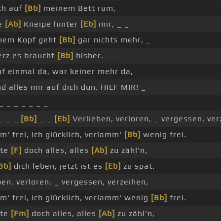
ich auf
[Bb]
meinem Bett rum,
ie
[Ab]
Kneipe hinter
[Eb]
mir, _ _
inem Kopf geht
[Bb]
gar nichts mehr, _
rz es braucht
[Bb]
bisher. _ _
f einmal da, war keiner mehr da,
d alles mir auf dich dun. HILF MIR! _
_ _ _ _ _ _ _
_ _ _
[Bb]
_ _
[Eb]
Verlieben, verloren, _ vergessen, ver
m' frei, ich glücklich, verlamm'
[Bb]
wenig frei.
tte
[F]
doch alles, alles
[Ab]
zu zähl'n,
Bb]
dich leben, jetzt ist es
[Eb]
zu spät.
ben, verloren, _ vergessen, verzeihen,
m' frei, ich glücklich, verlamm' wenig
[Bb]
frei.
tte
[Fm]
doch alles, alles
[Ab]
zu zähl'n,