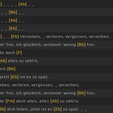
]
_ _ _ _
[Ab]
_ _
_ _ _
[Bb]
_ _
_ _ _
[Ab]
_ _
_ _ _
[Eb]
_ _
]
_ _
[Eb]
Verlieben, _ verloren, vergessen, verzeihen,
m' frei, ich glücklich, verlamm' wenig
[Bb]
frei.
tte doch
[F]
[Ab]
alles zu zähl'n,
dich
[Bb]
 jetzt
[Eb]
ist es zu spät.
ieben, verloren, vergessen, _ verzeihen,
m' frei, ich glücklich, verlamm' wenig
[Bb]
frei.
tte
[Fm]
doch alles, alles
[Ab]
zu zähl'n,
Bb]
dich leben, jetzt ist es
[Eb]
zu spät. _ _