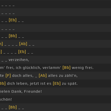
 _ _ _ _
 _ _ _ _
_ _ _
[Eb]
_ _
 _ _ _ _
_ _ _
[Bb]
_ _
m]
_ _ _ _
[Ab]
_ _
]
_ _ _ _
[Eb]
_ _
_ _ _ verzeihen,
m' frei, ich glücklich, verlamm'
[Bb]
wenig frei.
tte
[F]
doch alles, _
[Ab]
alles zu zähl'n,
Bb]
dich leben, jetzt ist es
[Eb]
zu spät.
Vielen Dank, Freunde!
schön!
_ _ _
[Bb]
_ _