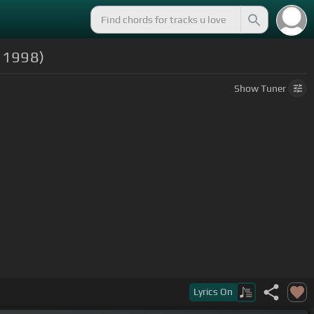
e 1998)
Show
Tuner
Lyrics
On