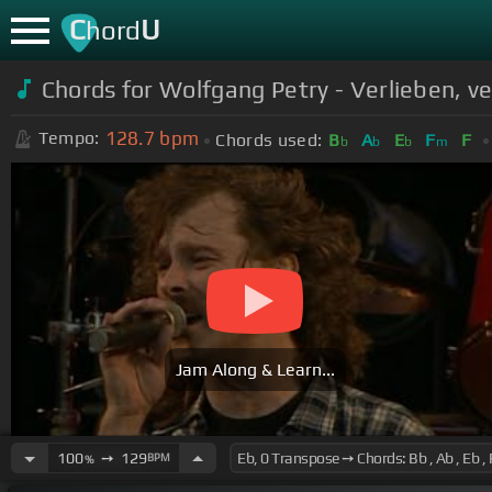
C
U
hord
Chords for Wolfgang Petry - Verlieben, ve
128.7
bpm
Tempo:
Chords used:
B
A
E
F
F
b
b
b
m
Jam Along & Learn...
100
➙
129
BPM
%