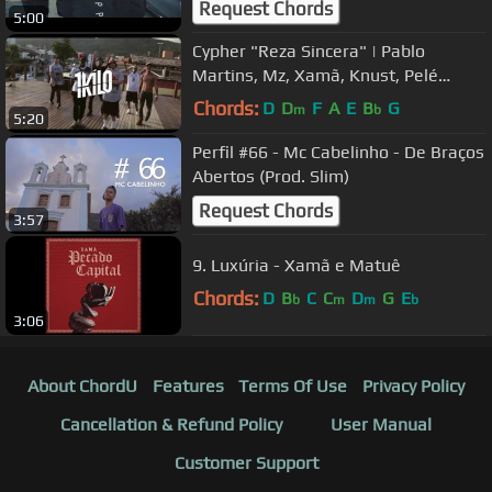
Request Chords
5:00
Cypher "Reza Sincera" | Pablo
Martins, Mz, Xamã, Knust, Pelé
MilFlows e Rafael Sadan (Prod.1Kilo)
Chords:
D
D
F
A
E
B
G
m
b
5:20
Perfil #66 - Mc Cabelinho - De Braços
Abertos (Prod. Slim)
Request Chords
3:57
9. Luxúria - Xamã e Matuê
Chords:
D
B
C
C
D
G
E
b
m
m
b
3:06
About ChordU
Features
Terms Of Use
Privacy Policy
Cancellation & Refund Policy
User Manual
Customer Support