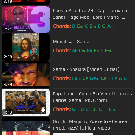
3:19
Poesia Acústica #3 - Capricorniana -
Sant | Tiago Mac | Lord | Maria |
Choice
Chords:
D
E
C
B
E
G
A
m
m
m
7:21
Monalisa - Xamã
Chords:
A
C
B
E
C
F
b
m
b
b
m
2:29
Xamã - Shakira [ Video Oficial ]
Chords:
F#
C#
G#
C#
F#
A
B
m
m
m
4:39
Papatinho - Como Ela Vem ft. Luccas
Carlos, Xamã , PK, Orochi
Chords:
G
D
E
B
G
F
C
m
b
b
m
4:43
Orochi, Maquiny, Azevedo - Cálices
(Prod. Kizzy) [Official Video]