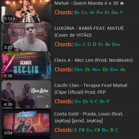
Matuê - Quem Manda é a 30 🔥
Chords:
B
C
A
F
E
G
F
b
m
b
m
b
m
7:12
LUXÚRIA - XAMÃ FEAT. MATUÊ
(Cover de VITÃO)
Chords:
G
C
G
D
E
A
E
m
b
b
bm
3:22
Class A - Mec Lim (Prod. NeoBeats)
Chords:
D
E
A
D
E
A
bm
b
bm
b
bm
b
2:36
Cacife Clan - Terapia Feat Matuê
(Clipe Oficial) Prod. PEP
Chords:
G
E
G
C
B
F
m
b
b
4:36
Costa Gold - Prada, Louis (feat.
JayKay) [prod. JayKay]
Chords:
E
F#
E
C#
B
B
C
m
m
3:04