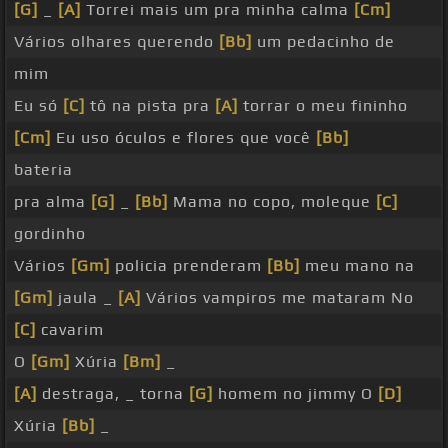
[G]
_
[A]
Torrei mais um pra minha calma
[Cm]
Vários olhares querendo
[Bb]
um pedacinho de
mim
Eu só
[C]
tô na pista pra
[A]
torrar o meu fininho
[Cm]
Eu uso óculos e flores que você
[Bb]
bateria
pra alma
[G]
_
[Bb]
Mama no copo, moleque
[C]
gordinho
Vários
[Gm]
policia prenderam
[Bb]
meu mano na
[Gm]
jaula _
[A]
Vários vampiros me mataram No
[C]
cavarim
O
[Gm]
Xúria
[Bm]
_
[A]
destraga, _ torna
[G]
homem no jimmy O
[D]
Xúria
[Bb]
_