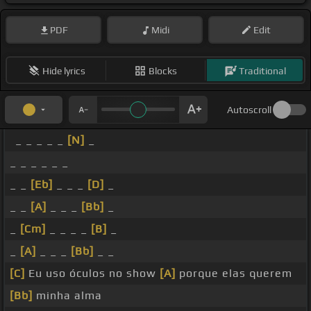
PDF
Midi
Edit
Hide lyrics
Blocks
Traditional
Autoscroll
_ _ _ _ _
[N]
_
_ _ _ _ _ _
_ _
[Eb]
_ _ _
[D]
_
_ _
[A]
_ _ _
[Bb]
_
_
[Cm]
_ _ _ _
[B]
_
_
[A]
_ _ _
[Bb]
_ _
[C]
Eu uso óculos no show
[A]
porque elas querem
[Bb]
minha alma