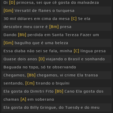
Oi
[D]
princesa, sei que cê gosta do malvadeza
[Gm]
Versatil de flanes o turquesa
30 mil dólares em cima da mesa
[C]
Se ela
descobre meu corre é
[Bm]
presa
Dando
[Bb]
perdida em Santa Tereza Fazer um
[Gm]
bagulho que é uma beleza
Essa diaba não sei se fala, minha
[C]
língua presa
Quase dois anos
[D]
viajando o Brasil e sonhando
Baguada no topo, só te observando
Chegamos,
[Bb]
chegamos, vi crime Ela transa
sentando,
[Cm]
tirando o biquíni
Ela gosta do Dimitri Fito
[Bb]
Cano Ela gosta dos
chamas
[A]
em soberano
Ela gosta do Billy Gringue, do Tuesdy e do meu