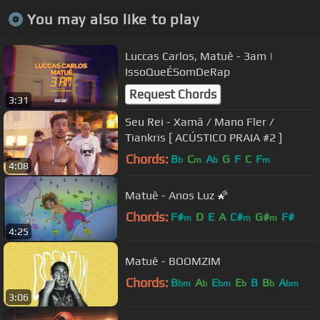
You may also like to play
Luccas Carlos, Matuê - 3am |
IssoQueÉSomDeRap
Request Chords
3:31
Seu Rei - Xamã / Mano Fler /
Tiankris [ ACÚSTICO PRAIA #2 ]
Chords:
B
C
A
G
F
C
F
b
m
b
m
4:08
Matuê - Anos Luz 🌠
Chords:
F#
D
E
A
C#
G#
F#
m
m
m
4:25
Matuê - BOOMZIM
Chords:
B
A
E
E
B
B
A
bm
b
bm
b
b
bm
3:06