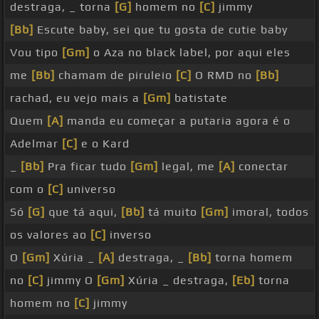
destraga, _ torna
[G]
homem no
[C]
jimmy
[Bb]
Escute baby, sei que tu gosta de cutie baby
Vou tipo
[Gm]
o Aza no black label, por aqui eles
me
[Bb]
chamam de piruleio
[C]
O RMD no
[Bb]
rachad, eu vejo mais a
[Gm]
batistate
Quem
[A]
manda eu começar a putaria agora é o
Adelmar
[C]
e o Kard
_
[Bb]
Pra ficar tudo
[Gm]
legal, me
[A]
conectar
com o
[C]
universo
Só
[G]
que tá aqui,
[Bb]
tá muito
[Gm]
imoral, todos
os valores ao
[C]
inverso
O
[Gm]
Xúria _
[A]
destraga, _
[Bb]
torna homem
no
[C]
jimmy O
[Gm]
Xúria _ destraga,
[Eb]
torna
homem no
[C]
jimmy