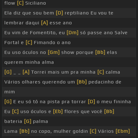
flow
[C]
Siciliano
Ela diz que sou bem
[D]
reptiliano Eu vou te
lembrar daqui
[A]
esse ano
Eu vim de Fomentito, eu
[Dm]
só passe ano Salve
Fortal e
[C]
Fimando o ano
Eu uso óculos no
[Gm]
show porque
[Bb]
elas
querem minha alma
[G]
_ _
[A]
Torrei mais um pra minha
[C]
calma
Vários olhares querendo um
[Bb]
pedacinho de
mim
[G]
E eu só tô na pista pra torrar
[D]
o meu fininha
Eu
[C]
uso óculos e
[Eb]
flores que você
[Bb]
bateria
[G]
palma
Lama
[Bb]
no copo, mulher goldin
[C]
Vários
[Ebm]