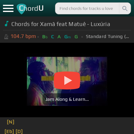
C
U
hord
Chords for
Xamã feat Matuê - Luxúria
104.7
bpm
Standard Tuning (EADGBE)
B
C
A
G
G
b
m
Jam Along & Learn...
[N]
[Eb]
[D]