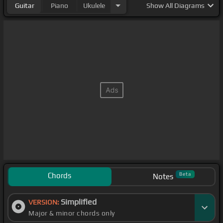
Guitar
Piano
Ukulele
Show
All Diagrams
Chords
Beta
Notes
Simplified
VERSION:
Major & minor chords only