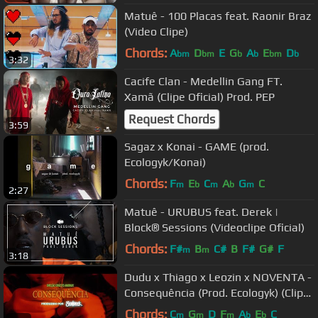
Matuê - 100 Placas feat. Raonir Braz
(Video Clipe)
Chords:
A
D
E
G
A
E
D
bm
bm
b
b
bm
b
3:32
Cacife Clan - Medellin Gang FT.
Xamã (Clipe Oficial) Prod. PEP
Request Chords
3:59
Sagaz x Konai - GAME (prod.
Ecologyk/Konai)
Chords:
F
E
C
A
G
C
m
b
m
b
m
2:27
Matuê - URUBUS feat. Derek |
Block® Sessions (Videoclipe Oficial)
Chords:
F#
B
C#
B
F#
G#
F
m
m
3:18
Dudu x Thiago x Leozin x NOVENTA -
Consequência (Prod. Ecologyk) (Clipe
Oficial)
Chords:
C
G
D
F
A
E
C
m
m
m
b
b