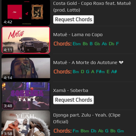
Costa Gold - Copo Roxo feat. Matuê
(prod. Lotto)
Request Chords
4:42
Matuê - Lama no Copo
Chords:
E
B
B
G
A
D
F
bm
b
b
b
b
4:11
Matuê - A Morte do Autotune 💔
Chords:
B
D
G
A
F#
E
A#
m
m
4:14
Xamã - Soberba
Request Chords
3:48
Djonga part. Zulu - Yeah. (Clipe
Oficial)
Chords:
F
B
D
A
G
B
G
m
bm
b
b
b
m
3:58