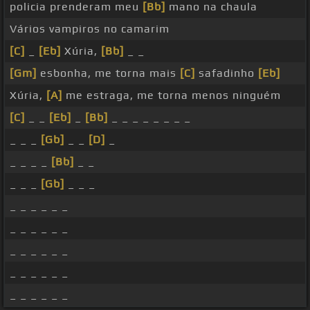
policia prenderam meu
[Bb]
mano na chaula
Vários vampiros no camarim
[C]
_
[Eb]
Xúria,
[Bb]
_ _
[Gm]
esbonha, me torna mais
[C]
safadinho
[Eb]
Xúria,
[A]
me estraga, me torna menos ninguém
[C]
_ _
[Eb]
_
[Bb]
_ _ _ _ _ _ _ _
_ _ _
[Gb]
_ _
[D]
_
_ _ _ _
[Bb]
_ _
_ _ _
[Gb]
_ _ _
_ _ _ _ _ _
_ _ _ _ _ _
_ _ _ _ _ _
_ _ _ _ _ _
_ _ _ _ _ _