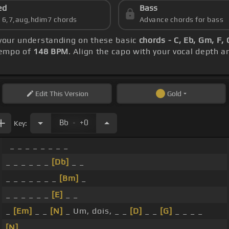
ed
Bass
s 6,7,aug,hdim7 chords
Advance chords for bass
 your understanding on these basic
chords - C, Eb, Gm, F,
 tempo of
148 BPM
. Align the capo with your vocal depth a
Edit
This Version
Gold
.
Bb
+0
Key:
_ _ _ _ _ _ _ _
_ _ _ _ _ _
[Db]
_ _
_ _ _ _ _ _ _
[Bm]
_
_ _ _ _ _ _
[E]
_ _
_
[Em]
_ _
[N]
_ Um, dois, _ _
[D]
_ _
[G]
_ _ _ _
[N]
_ _ _ _ _ _ _ _