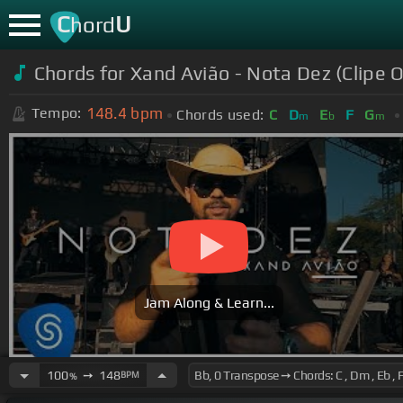
C
U
hord
Chords for Xand Avião - Nota Dez (Clipe Of
148.4
bpm
Tempo:
Chords used:
C
D
E
F
G
m
b
m
Jam Along & Learn...
100
➙
148
BPM
%