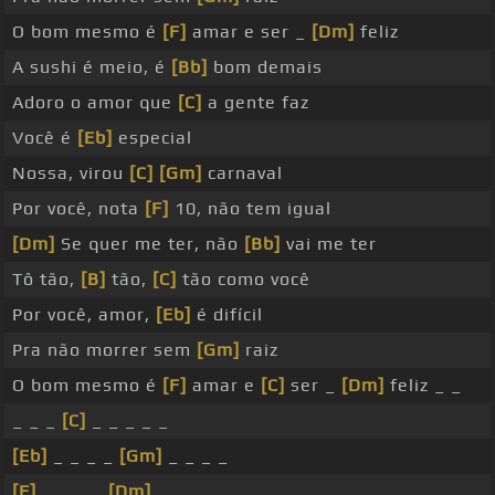
O bom mesmo é
[F]
amar e ser _
[Dm]
feliz
A sushi é meio, é
[Bb]
bom demais
Adoro o amor que
[C]
a gente faz
Você é
[Eb]
especial
Nossa, virou
[C]
[Gm]
carnaval
Por você, nota
[F]
10, não tem igual
[Dm]
Se quer me ter, não
[Bb]
vai me ter
Tô tão,
[B]
tão,
[C]
tão como você
Por você, amor,
[Eb]
é difícil
Pra não morrer sem
[Gm]
raiz
O bom mesmo é
[F]
amar e
[C]
ser _
[Dm]
feliz _ _
_ _ _
[C]
_ _ _ _ _
[Eb]
_ _ _ _
[Gm]
_ _ _ _
[F]
_ _ _ _
[Dm]
_ _ _ _