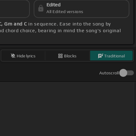
Edited
All Edited versions
 C, Gm and C
in sequence. Ease into the song by
nd chord choice, bearing in mind the song's original
Hide lyrics
Blocks
Traditional
Autoscroll