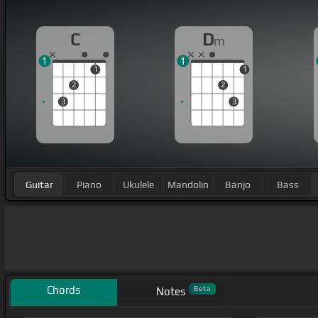
C
D
m
1
1
1
1
2
2
3
3
Guitar
Piano
Ukulele
Mandolin
Banjo
Bass
Chords
Beta
Notes