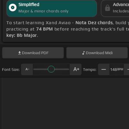
Simplified
Advanc
Major & minor chords only
Include
To start learning Xand Aviao -
Nota Dez chords
, build
practicing at
74 BPM
before reaching the track's full
key: Bb Major
.
Download
PDF
Download
Midi
Font Size:
Tempo:
148
BPM