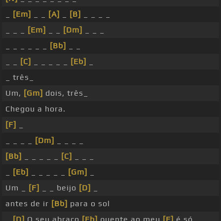
_
[Em]
_ _
[A]
_
[B]
_ _ _ _
_ _ _
[Em]
_ _
[Dm]
_ _ _
_ _ _ _ _ _
[Bb]
_ _
_ _
[C]
_ _ _ _ _
[Eb]
_
_ três_
Um,
[Gm]
dois, três_
Chegou a hora.
[F]
_
_ _ _ _
[Dm]
_ _ _ _
[Bb]
_ _ _ _ _
[C]
_ _ _
_
[Eb]
_ _ _ _ _
[Gm]
_
Um _
[F]
_ _ beijo
[D]
_
antes de ir
[Bb]
para o sol
_
[D]
O seu abraço
[Eb]
quente ao meu
[F]
é só _