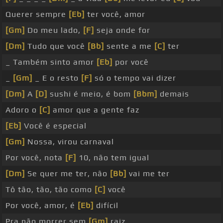
Querer sempre
[Eb]
ter você, amor
[Gm]
Do meu lado,
[F]
seja onde for
[Dm]
Tudo que você
[Bb]
sente a me
[C]
ter
_ Também sinto amor
[Eb]
por você
_
[Gm]
_ E o resto
[F]
só o tempo vai dizer
[Dm]
A
[D]
sushi é meio, é bom
[Bbm]
demais
Adoro o
[C]
amor que a gente faz
[Eb]
Você é especial
[Gm]
Nossa, virou carnaval
Por você, nota
[F]
10, não tem igual
[Dm]
Se quer me ter, não
[Bb]
vai me ter
Tô tão, tão, tão como
[C]
você
Por você, amor, é
[Eb]
difícil
Pra não morrer sem
[Gm]
raiz