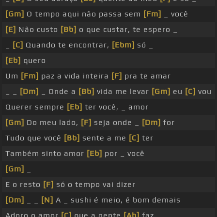
[Gm]
O tempo aqui não passa sem
[Fm]
_ você
[E]
Não custo
[Bb]
o que custar, te espero _
_
[C]
Quando te encontrar,
[Ebm]
só _
[Eb]
quero
Um
[Fm]
paz a vida inteira
[F]
pra te amar
_ _
[Dm]
_ Onde a
[Bb]
vida me levar
[Gm]
eu
[C]
vou
Querer sempre
[Eb]
ter você, _ amor
[Gm]
Do meu lado,
[F]
seja onde _
[Dm]
for
Tudo que você
[Bb]
sente a me
[C]
ter
Também sinto amor
[Eb]
por _ você
[Gm]
_
E o resto
[F]
só o tempo vai dizer
[Dm]
_ _
[N]
A _ sushi é meio, é bom demais
Adoro o amor
[C]
que a gente
[Ab]
faz