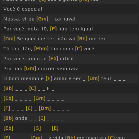
Você é especial
Nossa, virou
[Gm]
_ carnaval
Por você, nota 10,
[F]
não tem igual
[Dm]
Se quer me ter, não vai
[Bb]
me ter
Tô tão, tão,
[Ebm]
tão como
[C]
você
Por você, amor, é
[Eb]
difícil
Pra não
[Gm]
morrer sem raiz
O bom mesmo é
[F]
amar e ser _
[Dm]
feliz _ _ _
[Bb]
_ _ _
[C]
_ _ E _
[Eb]
_ _ _ _
[Gm]
_ _ _ _
[F]
_ _ _
[C]
_
[Dm]
_ _ _ _
[Bb]
onde _ _
[C]
_ _ _ _
[Eb]
_ _ _ _
[G]
_ _
[E]
_ _
[F]
_ _ _ _
[Dm]
_ a vida
[Bb]
me levar eu
[C]
vou