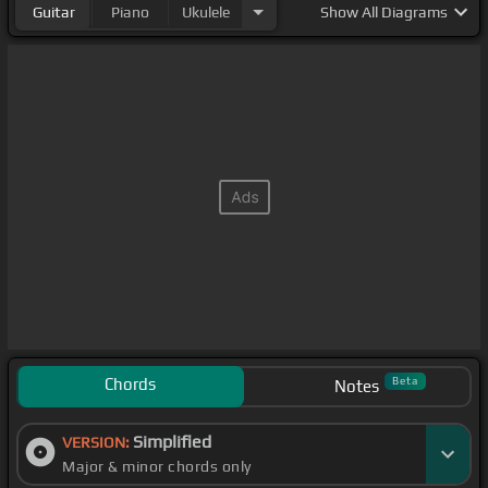
Guitar
Piano
Ukulele
Show
All Diagrams
Chords
Beta
Notes
Simplified
VERSION:
Major & minor chords only