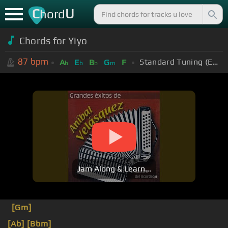
C
U
hord
Chords for
Yiyo
87
bpm
Standard Tuning (EADGBE)
A
E
B
G
F
b
b
b
m
Jam Along & Learn...
[Gm]
[Ab]
[Bbm]