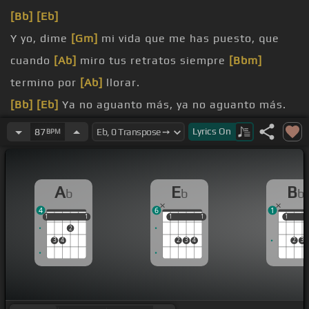
[Bb]
[Eb]
Y yo, dime
[Gm]
mi vida que me has puesto, que
cuando
[Ab]
miro tus retratos siempre
[Bbm]
termino por
[Ab]
llorar.
[Bb]
[Eb]
Ya no aguanto más, ya no aguanto más.
Y yo, te estoy
[Gm]
llorando como un niño, como
Lyrics
On
87
BPM
[Ab]
quieres que viva solo, si me hace
[Bb]
falta tu
cariño.
A
E
B
b
b
b
[F]
[Eb]
Ven pronto mi amor,
[Bb]
4
6
1
[Eb]
ven pronto mi amor, ven pronto mi amor.
1
1
1
1
1
1
1
1
1
1
1
2
3
4
2
3
4
2
3