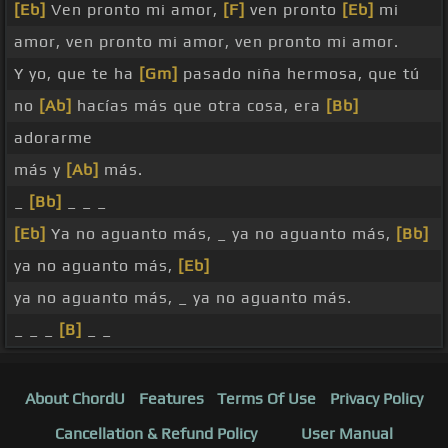
[Eb]
Ven pronto mi amor,
[F]
ven pronto
[Eb]
mi
amor, ven pronto mi amor, ven pronto mi amor.
Y yo, que te ha
[Gm]
pasado niña hermosa, que tú
no
[Ab]
hacías más que otra cosa, era
[Bb]
adorarme
más y
[Ab]
más.
_
[Bb]
_ _ _
[Eb]
Ya no aguanto más, _ ya no aguanto más,
[Bb]
ya no aguanto más,
[Eb]
ya no aguanto más, _ ya no aguanto más.
_ _ _
[B]
_ _
About ChordU
Features
Terms Of Use
Privacy Policy
Cancellation & Refund Policy
User Manual