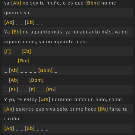
ya
[Ab]
no soy tu muñe, o es que
[Bbm]
no me
quieres ya.
[Ab]
_ _
[Bb]
_ _
Ya
[Eb]
no aguanto más, ya no aguanto más, ya no
aguanto más, ya no aguanto más.
[F]
_ _
[Eb]
_
_ _ _
[Gm]
_ _ _
_
[Ab]
_ _ _ _
[Bbm]
_
_
[Ab]
_ _
[Bbm]
_ _ _
_
[Eb]
_ _
[F]
_ _
[Eb]
Y yo, te estoy
[Gm]
llorando como un niño, como
[Ab]
quieres que viva solo, si me hace
[Bb]
falta tu
cariño.
[Ab]
_ _
[Bb]
_ _ _