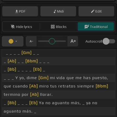
PDF
Midi
Edit
Hide lyrics
Blocks
Traditional
Autoscroll
_ _ _ _
[Gm]
_ _
_
[Ab]
_ _
[Bbm]
_ _ _
_
[Bb]
_ _ _ _
[Eb]
_
_ _ _ Y yo, dime
[Gm]
mi vida que me has puesto,
que cuando
[Ab]
miro tus retratos siempre
[Bbm]
termino por
[Ab]
llorar.
_
[Bb]
_ _ _
[Eb]
Ya no aguanto más, _ ya no
aguanto más. _