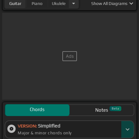
Guitar
Piano
Ukulele
Show
All Diagrams
Chords
Beta
Notes
Simplified
VERSION:
Major & minor chords only