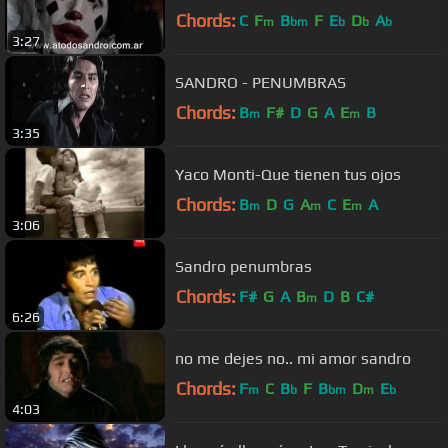
Chords:
C
F
B
F
E
D
A
m
bm
b
b
b
3:27
SANDRO - PENUMBRAS
Chords:
B
F#
D
G
A
E
B
m
m
3:35
Yaco Monti-Que tienen tus ojos
Chords:
B
D
G
A
C
E
A
m
m
m
3:06
Sandro penumbras
Chords:
F#
G
A
B
D
B
C#
m
6:26
no me dejes no.. mi amor sandro
Chords:
F
C
B
F
B
D
E
m
b
bm
m
b
4:03