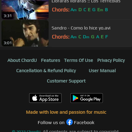
Llorarás llorarás :: Los Terricolas
Chords:
A
D
C
E
G
E
B
m
m
3:31
Sandro - Como lo hice yo.avi
Chords:
A
C
D
G
A
E
F
m
m
3:01
About ChordU
Features
Terms Of Use
Privacy Policy
Cancellation & Refund Policy
User Manual
Customer Support
Made with love and passion for music
Follow us on
Facebook
All contents are subject to copyright,
©
2023
ChordU.