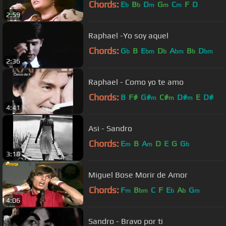
Chords:
E
B
D
G
C
F
D
b
b
m
m
m
2:59
Raphael -Yo soy aquel
Chords:
G
B
E
D
A
B
D
b
bm
b
bm
b
bm
2:36
Raphael - Como yo te amo
Chords:
B
F#
G#
C#
D#
E
D#
m
m
m
4:41
Asi - Sandro
Chords:
E
B
A
D
E
G
G
m
m
b
3:18
Miguel Bose Morir de Amor
Chords:
F
B
C
F
E
A
G
m
bm
b
b
m
4:06
Sandro - Bravo por ti