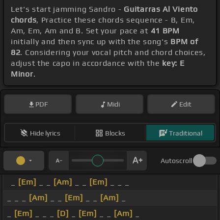
Let's start jamming Sandro -
Guitarras Al Viento
chords
, Practice these chords sequence - B, Em,
Am, Em, Am and B. Set your pace at
41 BPM
initially and then sync up with the song's
BPM of
82
. Considering your vocal pitch and chord choices,
adjust the capo in accordance with the
key: E
Minor
.
PDF
Midi
Edit
Hide lyrics
Blocks
Traditional
Autoscroll
_
[Em]
_ _
[Am]
_ _
[Em]
_ _ _
_ _ _
[Am]
_ _
[Em]
_ _
[Am]
_
_
[Em]
_ _ _
[D]
_
[Em]
_ _
[Am]
_