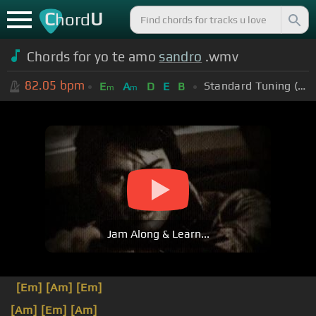
C
U
hord
Chords for yo te amo
sandro
.wmv
82.05
bpm
Standard Tuning (EADGBE)
E
A
D
E
B
m
m
Jam Along & Learn...
[Em]
[Am]
[Em]
[Am]
[Em]
[Am]