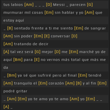
tus labios
[Am]
_ _ _
[D]
Messi _ parecen
[G]
murmurar mil cosas
[Em]
sin hablar y yo
[Am]
que
estoy aquí
_
[B]
sentado frente a ti me siento
[Em]
de sangrar
[Am]
sin poder
[Em]
[E]
conversar
[D]
[Am]
tratando de decir
[A]
tal vez será
[G]
mejor
[D]
me
[Em]
marché yo de
aquí
[Bm]
para
[E]
no vernos más total que más me
da
_
[Bm]
ya sé que sufriré pero al final
[Em]
tendré
[Am]
tranquilo el
[Em]
corazón
[Am]
[B]
y al fin
[Em]
podré gritar
_
[Am]
[Em]
yo te amo yo te amo
[Am]
yo
[Em]
_ _
[A]
_