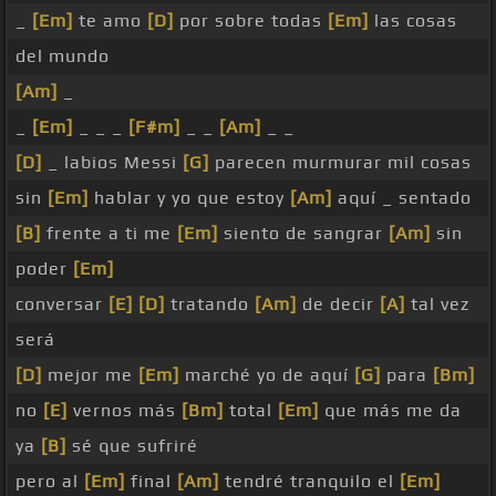
_
[Em]
te amo
[D]
por sobre todas
[Em]
las cosas
del mundo
[Am]
_
_
[Em]
_ _ _
[F#m]
_ _
[Am]
_ _
[D]
_ labios Messi
[G]
parecen murmurar mil cosas
sin
[Em]
hablar y yo que estoy
[Am]
aquí _ sentado
[B]
frente a ti me
[Em]
siento de sangrar
[Am]
sin
poder
[Em]
conversar
[E]
[D]
tratando
[Am]
de decir
[A]
tal vez
será
[D]
mejor me
[Em]
marché yo de aquí
[G]
para
[Bm]
no
[E]
vernos más
[Bm]
total
[Em]
que más me da
ya
[B]
sé que sufriré
pero al
[Em]
final
[Am]
tendré tranquilo el
[Em]