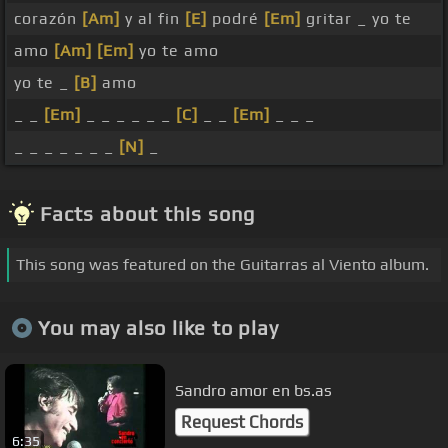
corazón
[Am]
y al fin
[E]
podré
[Em]
gritar _ yo te
amo
[Am]
[Em]
yo te amo
yo te _
[B]
amo
_ _
[Em]
_ _ _ _ _ _
[C]
_ _
[Em]
_ _ _
_ _ _ _ _ _ _
[N]
_
Facts about this song
This song was featured on the Guitarras al Viento album.
You may also like to play
Sandro amor en bs.as
Request Chords
6:35