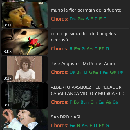
murio la flor germain de la fuente
Chords:
D
G
A
F
C
E
D
m
m
3:11
como quisiera decirte ( angeles
negros )
Chords:
B
E
G
A
C
F#
D
m
m
3:08
Jose Augusto - Mi Primer Amor
Chords:
C#
B
D
G#
F#
G#
F#
m
m
m
3:37
ALBERTO VASQUEZ - EL PECADOR -
CASABLANCA VIDEO Y MUSICA - EDIT
Chords:
F
B
B
G
C
A
G
b
bm
m
m
b
b
3:12
SANDRO / ASÍ
Chords:
E
B
A
E
D
F#
G
m
m