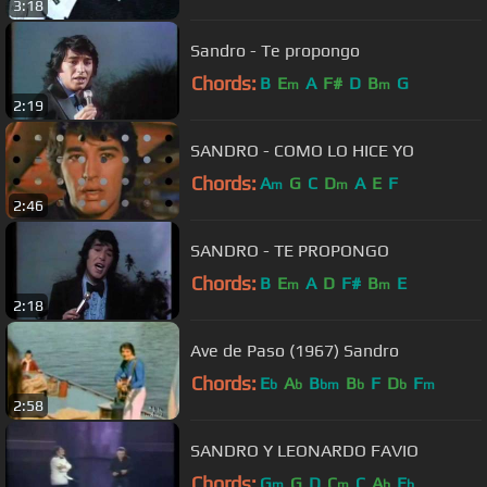
3:18
Sandro - Te propongo
Chords:
B
E
A
F#
D
B
G
m
m
2:19
SANDRO - COMO LO HICE YO
Chords:
A
G
C
D
A
E
F
m
m
2:46
SANDRO - TE PROPONGO
Chords:
B
E
A
D
F#
B
E
m
m
2:18
Ave de Paso (1967) Sandro
Chords:
E
A
B
B
F
D
F
b
b
bm
b
b
m
2:58
SANDRO Y LEONARDO FAVIO
Chords:
G
G
D
C
C
A
E
m
m
b
b