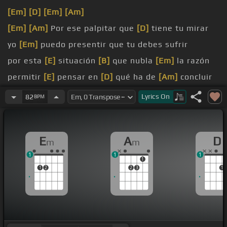
[Em]
[D]
[Em]
[Am]
[Em]
[Am]
Por ese palpitar que
[D]
tiene tu mirar
yo
[Em]
puedo presentir que tu debes sufrir
por esta
[E]
situación
[B]
que nubla
[Em]
la razón
permitir
[E]
pensar en
[D]
qué ha de
[Am]
concluir
[A]
Lyrics
On
82
BPM
el drama
[G]
singular
[D]
que
[Em]
existe entre los
[G]
dos
E
A
D
m
m
[Bm]
tratando
[E]
simular tan
[Em]
sólo una
1
1
1
amistad
[E]
mientras en realidad
[F#]
[Bm]
se
[E]
1
1
2
2
3
1
agita la pasión