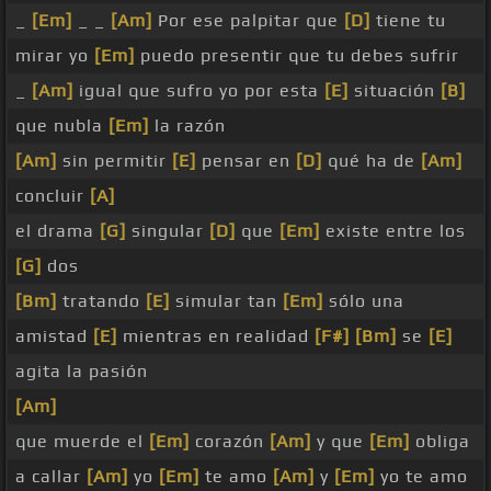
_
[Em]
_ _
[Am]
Por ese palpitar que
[D]
tiene tu
mirar yo
[Em]
puedo presentir que tu debes sufrir
_
[Am]
igual que sufro yo por esta
[E]
situación
[B]
que nubla
[Em]
la razón
[Am]
sin permitir
[E]
pensar en
[D]
qué ha de
[Am]
concluir
[A]
el drama
[G]
singular
[D]
que
[Em]
existe entre los
[G]
dos
[Bm]
tratando
[E]
simular tan
[Em]
sólo una
amistad
[E]
mientras en realidad
[F#]
[Bm]
se
[E]
agita la pasión
[Am]
que muerde el
[Em]
corazón
[Am]
y que
[Em]
obliga
a callar
[Am]
yo
[Em]
te amo
[Am]
y
[Em]
yo te amo