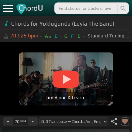
C
U
hord
Chords for Yokluğunda (Leyla The Band)
70.025
bpm
Standard Tuning (EADGBE)
A
E
G
F
E
m
m
Jam Along & Learn...
70
BPM