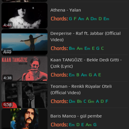
Athena - Yalan
Chords:
G
F
A
A
D
D
E
m
m
m
4:48
Deeperise - Raf ft. Jabbar (Official
Video)
Chords:
B
A
E
E
G
C
m
m
m
4:05
Kaan TANGÖZE - Bekle Dedi Gitti -
Çizik (Lyric)
Chords:
E
B
A
G
A
E
m
m
4:38
Teoman - Renkli Rüyalar Oteli
(Official Video)
Chords:
D
B
C
G
A
D
F
m
b
m
6:58
Baris Manco - gül pembe
Chords:
E
D
E
A
G
m
m