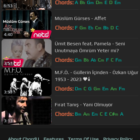
Chords:
A
B
G
D
E
D
E
b
m
m
m
6:53
Müslüm Gürses - Affet
Chords:
F
G
E
C
B
D
C
m
b
m
b
4:40
Ümit Besen feat. Pamela - Seni
Unutmaya Ömrüm Yeter mi?
Chords:
G
B
A
C
F
C
F
m
b
b
m
m
3:51
M.F.Ö. - Güllerin İçinden - Özkan Uğur
1953 - 2023 🖤🕯
Chords:
D
C
G
G
E
A
F
m
m
m
m
m
3:53
Fırat Tanış - Yani Olmuyor
Chords:
B
A
E
C
E
C#
A
m
m
m
m
3:13
About ChordU
Features
Terms Of Use
Privacy Policy