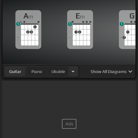
A
E
G
m
m
1
1
1
1
2
3
1
2
1
2
Guitar
Piano
Ukulele
Show
All Diagrams