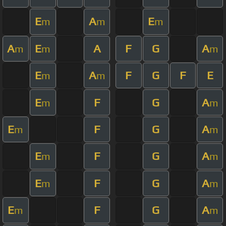
E
A
E
m
m
m
A
E
A
F
G
A
m
m
m
E
A
F
G
F
E
m
m
E
F
G
A
m
m
E
F
G
A
m
m
E
F
G
A
m
m
E
F
G
A
m
m
E
F
G
A
m
m