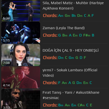
Sila, Mabel Matiz - Muhbir (Harbiye
Açıkhava Konseri)
Chords:
A
G
B
D
C
A
F
m
m
b
m
6:34
Zaman (Leyla The Band)
Chords:
G
B
A
E
D
F#
B
m
m
m
5:15
DOĞA İÇİN ÇAL 9 - HEY ONBEŞLİ
Chords:
D
C
G
G
D
F
m
m
7:08
yirmi7 - Sokak Lambası (Official
Video)
Chords:
F
A
A
G
D
E
C
m
m
m
4:14
Fırat Tanış - Yani / #akustikhane
‪#sesiniac
Chords:
B
A
E
C#
C
E
m
m
m
m
3:13