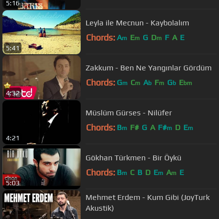
5:16
Leyla ile Mecnun - Kaybolalım
Chords:
A
E
G
D
F
A
E
m
m
m
5:41
Zakkum - Ben Ne Yangınlar Gördüm
Chords:
G
C
A
F
G
E
m
m
b
m
b
bm
4:32
Müslüm Gürses - Nilüfer
Chords:
B
F#
G
A
F#
D
E
m
m
m
4:21
Gökhan Türkmen - Bir Öykü
Chords:
B
C
B
D
E
A
E
m
m
m
5:03
Mehmet Erdem - Kum Gibi (JoyTurk
Akustik)