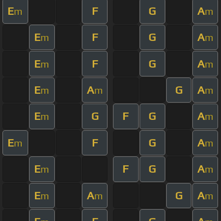
E
F
G
A
m
m
E
F
G
A
m
m
E
F
G
A
m
m
E
A
G
A
m
m
m
E
G
F
G
A
m
m
E
F
G
A
m
m
E
F
G
A
m
m
E
A
G
A
m
m
m