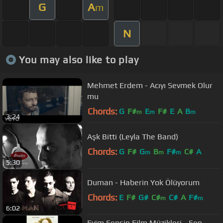
G
A
m
N
You may also like to play
Mehmet Erdem - Acıyı Sevmek Olur
mu
Chords:
G
F#
E
F#
E
A
B
m
m
m
3:24
Aşk Bitti (Leyla The Band)
Chords:
G
F#
G
B
F#
C#
A
m
m
m
5:30
Duman - Haberin Yok Ölüyorum
Chords:
E
F#
G#
C#
C#
A
F#
m
m
6:02
Evim Sensin Film Müzikleri - Sen