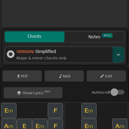
Chords
Beta
Notes
Simplified
VERSION:
Major & minor chords only
PDF
Midi
Edit
Hint
Autoscroll
Show
Lyrics
E
F
E
m
m
A
E
E
F
E
A
m
m
m
m