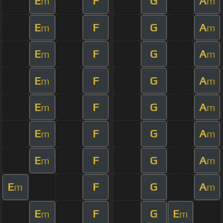
E
F
G
A
m
m
E
F
G
A
m
m
E
F
G
A
m
m
E
F
G
A
m
m
E
F
G
A
m
m
E
F
G
A
m
m
E
F
G
A
m
m
E
F
G
A
m
m
E
F
G
E
m
m