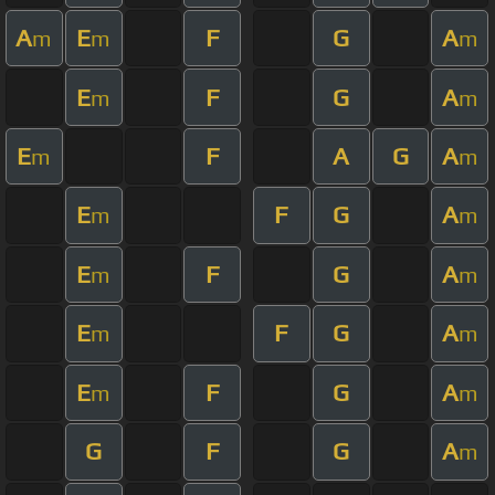
A
E
F
G
A
m
m
m
E
F
G
A
m
m
E
F
A
G
A
m
m
E
F
G
A
m
m
E
F
G
A
m
m
E
F
G
A
m
m
E
F
G
A
m
m
G
F
G
A
m