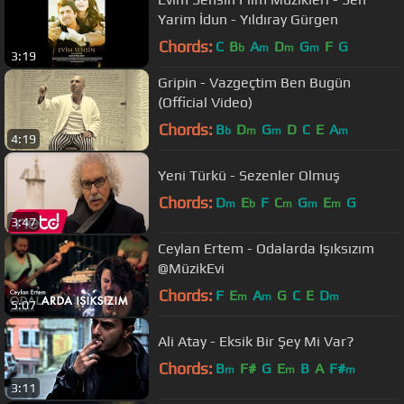
Yarim İdun - Yıldıray Gürgen
Chords:
C
B
A
D
G
F
G
b
m
m
m
3:19
Gripin - Vazgeçtim Ben Bugün
(Official Video)
Chords:
B
D
G
D
C
E
A
b
m
m
m
4:19
Yeni Türkü - Sezenler Olmuş
Chords:
D
E
F
C
G
E
G
m
b
m
m
m
3:47
Ceylan Ertem - Odalarda Işıksızım
@MüzikEvi
Chords:
F
E
A
G
C
E
D
m
m
m
5:07
Ali Atay - Eksik Bir Şey Mi Var?
Chords:
B
F#
G
E
B
A
F#
m
m
m
3:11