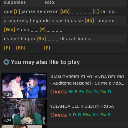
culpables _ _ _ _ solo,
que
[F]
jamás se dieron
[Bb]
_ _ _ _ _
[F]
cariño,
a mujeres, llegando a sus hijos se
[Bb]
rompen.
[Gm]
Yo no _ _
[F]
_ _ _ _
es que hagan
[Bb]
_ _ _ distraiciones.
[F]
_
[Bb]
_ _ _ _
[E]
_ _ _
You may also like to play
JUAN GABRIEL Ft YOLANDA DEL RIO
- Auditorio Nacional - Se me olvidó
otra vez - 19/sep/2015
Chords:
B
F
E
D
D
C
D
b
b
m
b
m
4:27
YOLANDA DEL RIO,LA INTRUSA
Chords:
A
D
G
F#
A
E
B
m
m
m
4:25