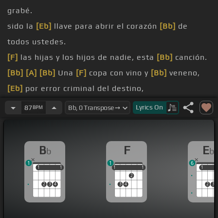
grabé.
sido la
[Eb]
llave para abrir el corazón
[Bb]
de
todos ustedes.
[F]
las hijas y los hijos de nadie, esta
[Bb]
canción.
[Bb]
[A]
[Bb]
Una
[F]
copa con vino y
[Bb]
veneno,
[Eb]
por error criminal del destino,
[Eb]
que siempre
[F]
se
[Bb]
dieron cariño,
Lyrics
On
87
BPM
[F]
encontrarían que era la
[Bb]
vida.
B
F
E
b
b
[Bb]
hermanos,
[Eb]
hasta mucho después de
1
1
6
creerse,
1
1
1
1
1
1
1
1
1
1
1
2
2
3
4
3
4
2
3