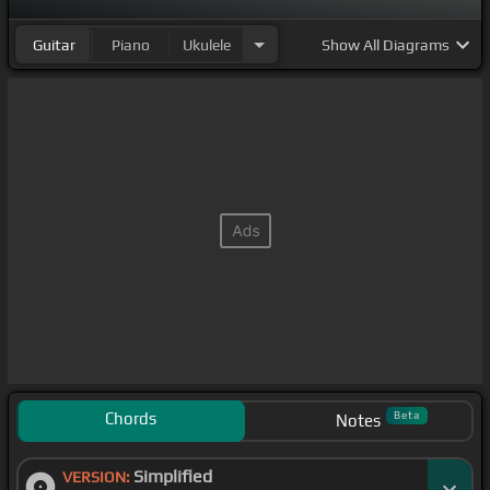
Guitar
Piano
Ukulele
Show
All Diagrams
Chords
Beta
Notes
Simplified
VERSION: