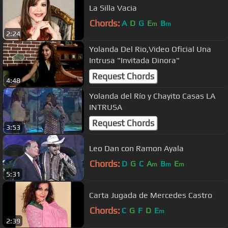
La Silla Vacia
Chords:
A
D
G
E
B
m
m
2:24
Yolanda Del Rio,Video Oficial Una
Intrusa "Invitada Dinora"
Request Chords
4:48
Yolanda del Río y Chayito Casas LA
INTRUSA
Request Chords
3:53
Leo Dan con Ramon Ayala
Chords:
D
G
C
A
B
E
m
m
m
5:31
Carta Jugada de Mercedes Castro
Chords:
C
G
F
D
E
m
2:39