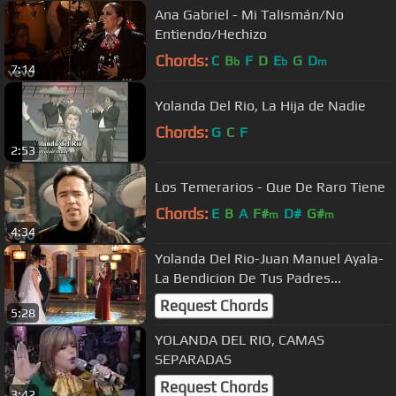
Ana Gabriel - Mi Talismán/No
Entiendo/Hechizo
Chords:
C
B
F
D
E
G
D
b
b
m
7:14
Yolanda Del Rio, La Hija de Nadie
Chords:
G
C
F
2:53
Los Temerarios - Que De Raro Tiene
Chords:
E
B
A
F#
D#
G#
m
m
4:34
Yolanda Del Rio-Juan Manuel Ayala-
La Bendicion De Tus Padres...
Request Chords
5:28
YOLANDA DEL RIO, CAMAS
SEPARADAS
Request Chords
3:42