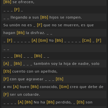
[Bb]
se ofrecen,
_ _ _
[F]
_
_ _ llegando a sus
[Bb]
hijos se rompen.
Su unión no es _
[F]
que no se mueren, es que
hagan
[Bb]
la disfraz. _ _
_
[F]
_ _ _ _ _
[A]
[Gm]
Yo
[Bb]
_ _ _ _ _
[Cm]
_
[F]
_ _
_ _ _
[Bb]
_ _ _
[Bb]
_ _
[A]
_
[Bb]
_ _ _ también soy la hija de nadie, solo
[Eb]
cuento con un apellido,
[F]
con que agravear _ _ _
[Eb]
a mi
[A]
buen
[Bb]
conocido,
[Gm]
creo que debe de
[F]
ser un cobarde.
_ _ _ _
[A]
[Bb]
No ha
[Bb]
perdido, _
[Eb]
son