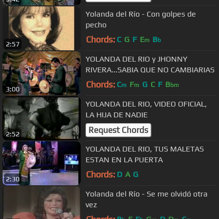
Yolanda del Río - Con golpes de
pecho
Chords:
C
G
F
E
B
m
b
2:57
YOLANDA DEL RIO y JHONNY
RIVERA...SABIA QUE NO CAMBIARIAS
Chords:
C
F
G
C
F
B
m
m
bm
3:00
YOLANDA DEL RIO, VIDEO OFICIAL,
LA HIJA DE NADIE
Request Chords
2:52
YOLANDA DEL RIO, TUS MALETAS
ESTAN EN LA PUERTA
Chords:
D
A
G
2:30
Yolanda del Río - Se me olvidó otra
vez