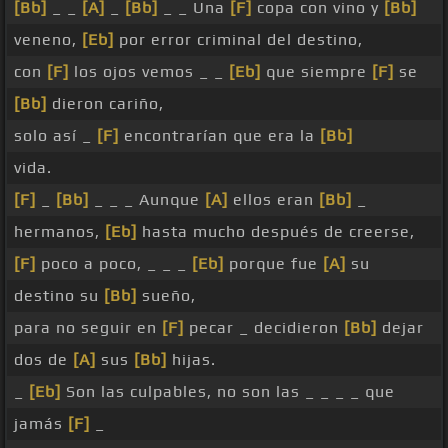
[Bb]
_ _
[A]
_
[Bb]
_ _ Una
[F]
copa con vino y
[Bb]
veneno,
[Eb]
por error criminal del destino,
con
[F]
los ojos vemos _ _
[Eb]
que siempre
[F]
se
[Bb]
dieron cariño,
solo así _
[F]
encontrarían que era la
[Bb]
vida.
[F]
_
[Bb]
_ _ _ Aunque
[A]
ellos eran
[Bb]
_
hermanos,
[Eb]
hasta mucho después de creerse,
[F]
poco a poco, _ _ _
[Eb]
porque fue
[A]
su
destino su
[Bb]
sueño,
para no seguir en
[F]
pecar _ decidieron
[Bb]
dejar
dos de
[A]
sus
[Bb]
hijas.
_
[Eb]
Son las culpables, no son las _ _ _ _ que
jamás
[F]
_