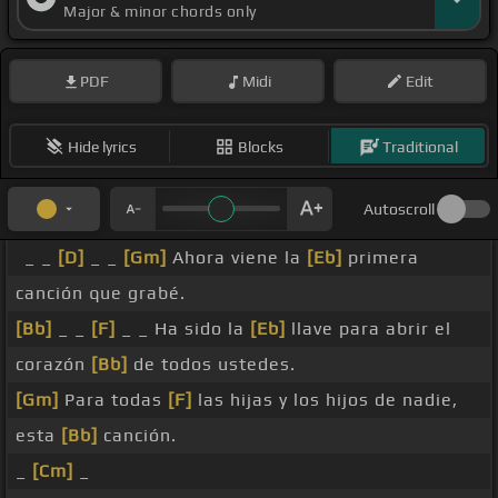
Major & minor chords only
PDF
Midi
Edit
Hide lyrics
Blocks
Traditional
Autoscroll
_ _
[D]
_ _
[Gm]
Ahora viene la
[Eb]
primera
canción que grabé.
[Bb]
_ _
[F]
_ _ Ha sido la
[Eb]
llave para abrir el
corazón
[Bb]
de todos ustedes.
[Gm]
Para todas
[F]
las hijas y los hijos de nadie,
esta
[Bb]
canción.
_
[Cm]
_