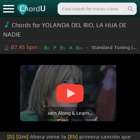
C
U
hord
Chords for YOLANDA DEL RIO, LA HIJA DE
NADIE
87.45
bpm
Standard Tuning (EADGBE)
B
F
E
A
G
b
b
m
Jam Along & Learn...
[D]
[Gm]
Ahora viene la
[Eb]
primera canción que