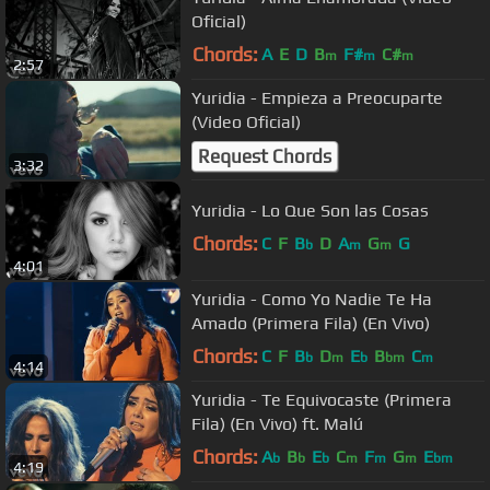
Oficial)
Chords:
A
E
D
B
F#
C#
m
m
m
2:57
Yuridia - Empieza a Preocuparte
(Video Oficial)
Request Chords
3:32
Yuridia - Lo Que Son las Cosas
Chords:
C
F
B
D
A
G
G
b
m
m
4:01
Yuridia - Como Yo Nadie Te Ha
Amado (Primera Fila) (En Vivo)
Chords:
C
F
B
D
E
B
C
b
m
b
bm
m
4:14
Yuridia - Te Equivocaste (Primera
Fila) (En Vivo) ft. Malú
Chords:
A
B
E
C
F
G
E
b
b
b
m
m
m
bm
4:19