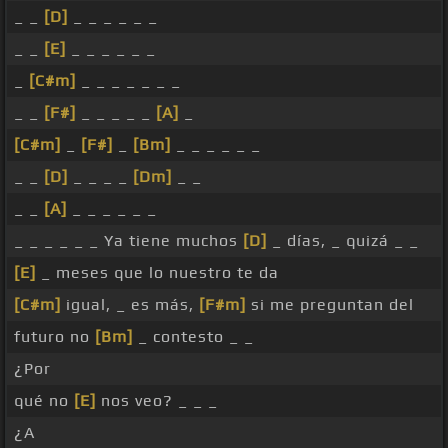
_ _
[D]
_ _ _ _ _ _
_ _
[E]
_ _ _ _ _ _
_
[C#m]
_ _ _ _ _ _ _
_ _
[F#]
_ _ _ _ _
[A]
_
[C#m]
_
[F#]
_
[Bm]
_ _ _ _ _ _
_ _
[D]
_ _ _ _
[Dm]
_ _
_ _
[A]
_ _ _ _ _ _
_ _ _ _ _ _ Ya tiene muchos
[D]
_ días, _ quizá _ _
[E]
_ meses que lo nuestro te da
[C#m]
igual, _ es más,
[F#m]
si me preguntan del
futuro no
[Bm]
_ contesto _ _
¿Por
qué no
[E]
nos veo? _ _ _
¿A