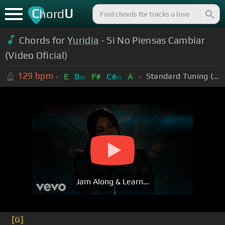
C
U
hord
Chords for
Yuridia
- Si No Piensas Cambiar
(Video Oficial)
129
bpm
Standard Tuning (EADGBE)
E
B
F#
C#
A
m
m
Jam Along & Learn...
[G]