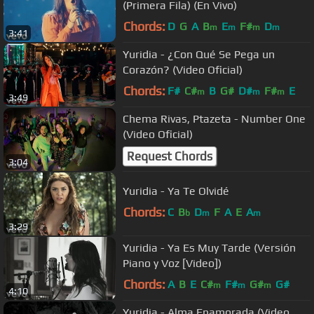
(Primera Fila) (En Vivo)
Chords:
D
G
A
B
E
F#
D
m
m
m
m
3:41
Yuridia - ¿Con Qué Se Pega un
Corazón? (Video Oficial)
Chords:
F#
C#
B
G#
D#
F#
E
m
m
m
3:49
Chema Rivas, Ptazeta - Number One
(Video Oficial)
Request Chords
3:04
Yuridia - Ya Te Olvidé
Chords:
C
B
D
F
A
E
A
b
m
m
3:29
Yuridia - Ya Es Muy Tarde (Versión
Piano y Voz [Video])
Chords:
A
B
E
C#
F#
G#
G#
m
m
m
4:10
Yuridia - Alma Enamorada (Video