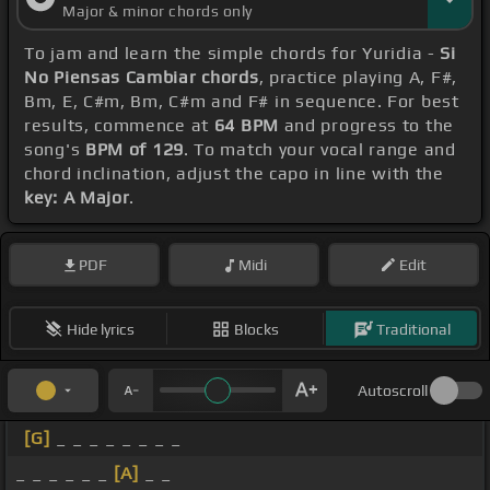
Major & minor chords only
To jam and learn the simple chords for Yuridia -
Si
No Piensas Cambiar chords
, practice playing A, F#,
Bm, E, C#m, Bm, C#m and F# in sequence. For best
results, commence at
64 BPM
and progress to the
song's
BPM of 129
. To match your vocal range and
chord inclination, adjust the capo in line with the
key: A Major
.
PDF
Midi
Edit
Hide lyrics
Blocks
Traditional
Autoscroll
[G]
_ _ _ _ _ _ _ _
_ _ _ _ _ _
[A]
_ _