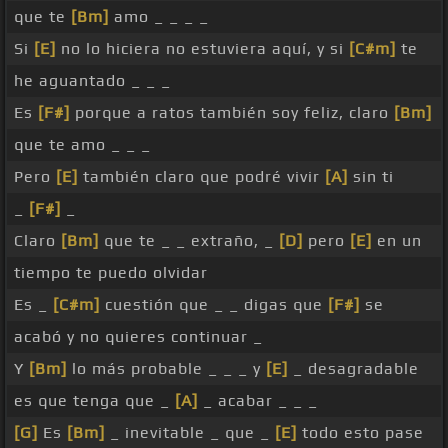
que te
[Bm]
amo _ _ _ _
Si
[E]
no lo hiciera no estuviera aquí, y si
[C#m]
te
he aguantado _ _ _
Es
[F#]
porque a ratos también soy feliz, claro
[Bm]
que te amo _ _ _
Pero
[E]
también claro que podré vivir
[A]
sin ti
_
[F#]
_
Claro
[Bm]
que te _ _ extraño, _
[D]
pero
[E]
en un
tiempo te puedo olvidar
Es _
[C#m]
cuestión que _ _ digas que
[F#]
se
acabó y no quieres continuar _
Y
[Bm]
lo más probable _ _ _ y
[E]
_ desagradable
es que tenga que _
[A]
_ acabar _ _ _
[G]
Es
[Bm]
_ inevitable _ que _
[E]
todo esto pase