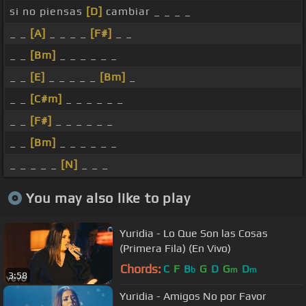
si no piensas
[D]
cambiar _ _ _ _
_ _
[A]
_ _ _ _
[F#]
_ _
_ _
[Bm]
_ _ _ _ _ _
_ _
[E]
_ _ _ _ _
[Bm]
_
_ _
[C#m]
_ _ _ _ _ _
_ _
[F#]
_ _ _ _ _ _
_ _
[Bm]
_ _ _ _ _ _
_ _ _ _ _
[N]
_ _ _
You may also like to play
Yuridia - Lo Que Son las Cosas
(Primera Fila) (En Vivo)
Chords:
C
F
B
G
D
G
D
b
m
m
3:58
Yuridia - Amigos No por Favor