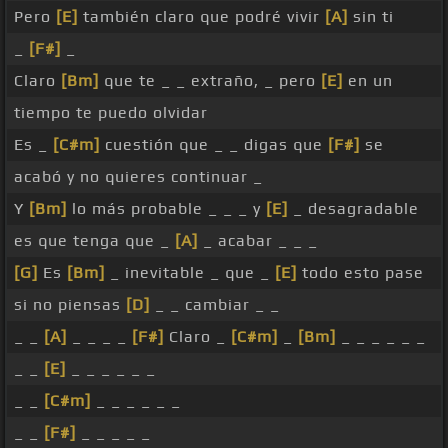
Pero
[E]
también claro que podré vivir
[A]
sin ti
_
[F#]
_
Claro
[Bm]
que te _ _ extraño, _ pero
[E]
en un
tiempo te puedo olvidar
Es _
[C#m]
cuestión que _ _ digas que
[F#]
se
acabó y no quieres continuar _
Y
[Bm]
lo más probable _ _ _ y
[E]
_ desagradable
es que tenga que _
[A]
_ acabar _ _ _
[G]
Es
[Bm]
_ inevitable _ que _
[E]
todo esto pase
si no piensas
[D]
_ _ cambiar _ _
_ _
[A]
_ _ _ _
[F#]
Claro _
[C#m]
_
[Bm]
_ _ _ _ _ _
_ _
[E]
_ _ _ _ _ _
_ _
[C#m]
_ _ _ _ _ _
_ _
[F#]
_ _ _ _ _