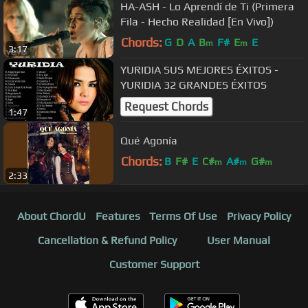
HA-ASH - Lo Aprendí de Ti (Primera
Fila - Hecho Realidad [En Vivo])
Chords:
G
D
A
B
F#
E
E
m
m
3:17
YURIDIA SUS MEJORES ÉXITOS -
YURIDIA 32 GRANDES ÉXITOS
Request Chords
1:47
Qué Agonía
Chords:
B
F#
E
C#
A#
G#
m
m
m
2:33
About ChordU
Features
Terms Of Use
Privacy Policy
Cancellation & Refund Policy
User Manual
Customer Support