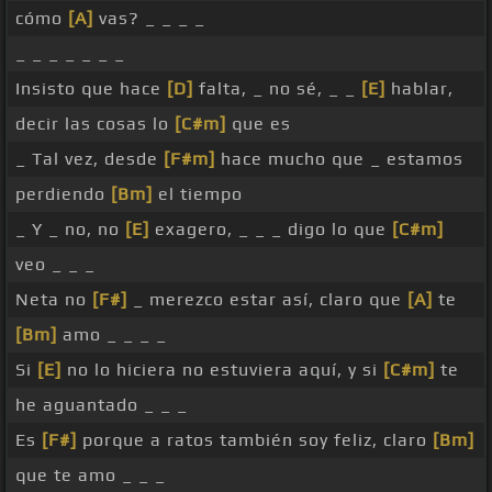
cómo
[A]
vas? _ _ _ _
_ _ _ _ _ _ _
Insisto que hace
[D]
falta, _ no sé, _ _
[E]
hablar,
decir las cosas lo
[C#m]
que es
_ Tal vez, desde
[F#m]
hace mucho que _ estamos
perdiendo
[Bm]
el tiempo
_ Y _ no, no
[E]
exagero, _ _ _ digo lo que
[C#m]
veo _ _ _
Neta no
[F#]
_ merezco estar así, claro que
[A]
te
[Bm]
amo _ _ _ _
Si
[E]
no lo hiciera no estuviera aquí, y si
[C#m]
te
he aguantado _ _ _
Es
[F#]
porque a ratos también soy feliz, claro
[Bm]
que te amo _ _ _