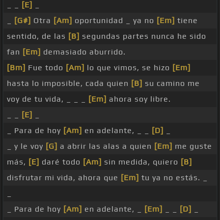
_ _
[E]
_
_
[G#]
Otra
[Am]
oportunidad _ ya no
[Em]
tiene
sentido, de las
[B]
segundas partes nunca he sido
fan
[Em]
demasiado aburrido.
[Bm]
Fue todo
[Am]
lo que vimos, se hizo
[Em]
hasta lo imposible, cada quien
[B]
su camino me
voy de tu vida, _ _ _
[Em]
ahora soy libre.
_ _
[E]
_
_ Para de hoy
[Am]
en adelante, _ _
[D]
_
_ y le voy
[G]
a abrir las alas a quien
[Em]
me guste
más,
[E]
daré todo
[Am]
sin medida, quiero
[B]
disfrutar mi vida, ahora que
[Em]
tu ya no estás. _
_
_ Para de hoy
[Am]
en adelante, _
[Em]
_ _
[D]
_