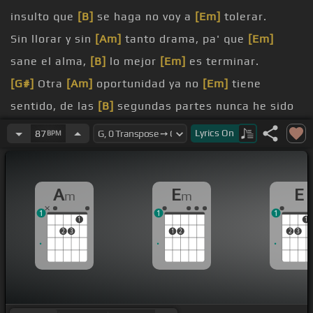
insulto que
[B]
se haga no voy a
[Em]
tolerar.
Sin llorar y sin
[Am]
tanto drama, pa' que
[Em]
sane el alma,
[B]
lo mejor
[Em]
es terminar.
[G#]
Otra
[Am]
oportunidad ya no
[Em]
tiene
sentido, de las
[B]
segundas partes nunca he sido
fan
[Em]
demasiado aburrido.
Lyrics
On
87
BPM
imposible, cada quien
[B]
su camino me voy de tu
vida,
[Em]
ahora soy libre.
A
E
E
m
m
Para de hoy
[Am]
en adelante,
[D]
1
1
1
y le voy
[G]
a abrir las alas a quien
[Em]
me guste
1
1
2
3
1
2
2
3
más,
[E]
daré todo
[Am]
sin medida, quiero
[B]
disfrutar mi vida, ahora que
[Em]
tu ya no estás.
Para de hoy
[Am]
en adelante,
[Em]
[D]