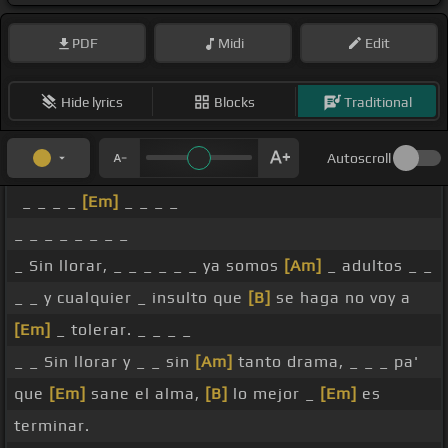
PDF
Midi
Edit
Hide lyrics
Blocks
Traditional
Autoscroll
_ _ _ _
[Em]
_ _ _ _
_ _ _ _ _ _ _ _
_ Sin llorar, _ _ _ _ _ _ ya somos
[Am]
_ adultos _ _
_ _ y cualquier _ insulto que
[B]
se haga no voy a
[Em]
_ tolerar. _ _ _ _
_ _ Sin llorar y _ _ sin
[Am]
tanto drama, _ _ _ pa'
que
[Em]
sane el alma,
[B]
lo mejor _
[Em]
es
terminar.