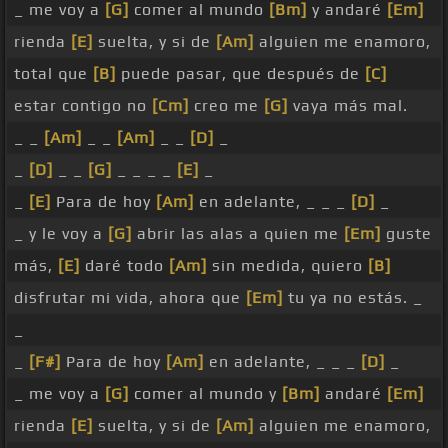
_ me voy a
[G]
comer al mundo
[Bm]
y andaré
[Em]
rienda
[E]
suelta, y si de
[Am]
alguien me enamoro,
total que
[B]
puede pasar, que después de
[C]
estar contigo no
[Cm]
creo me
[G]
vaya más mal.
_ _
[Am]
_ _
[Am]
_ _
[D]
_
_
[D]
_ _
[G]
_ _ _ _
[E]
_
_
[E]
Para de hoy
[Am]
en adelante, _ _ _
[D]
_
_ y le voy a
[G]
abrir las alas a quien me
[Em]
guste
más,
[E]
daré todo
[Am]
sin medida, quiero
[B]
disfrutar mi vida, ahora que
[Em]
tu ya no estás. _
_
_
[F#]
Para de hoy
[Am]
en adelante, _ _ _
[D]
_
_ me voy a
[G]
comer al mundo y
[Bm]
andaré
[Em]
rienda
[E]
suelta, y si de
[Am]
alguien me enamoro,