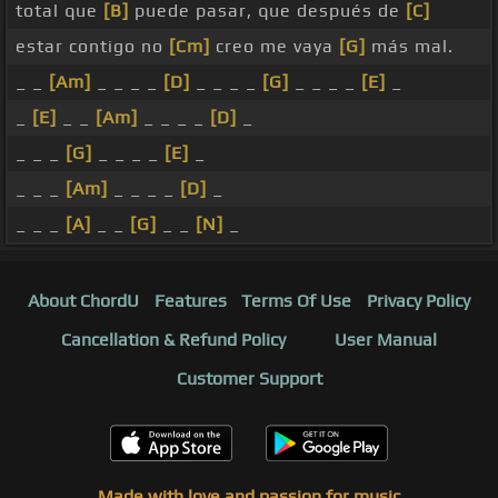
total que
[B]
puede pasar, que después de
[C]
estar contigo no
[Cm]
creo me vaya
[G]
más mal.
_ _
[Am]
_ _ _ _
[D]
_ _ _ _
[G]
_ _ _ _
[E]
_
_
[E]
_ _
[Am]
_ _ _ _
[D]
_
_ _ _
[G]
_ _ _ _
[E]
_
_ _ _
[Am]
_ _ _ _
[D]
_
_ _ _
[A]
_ _
[G]
_ _
[N]
_
About ChordU
Features
Terms Of Use
Privacy Policy
Cancellation & Refund Policy
User Manual
Customer Support
Made with love and passion for music