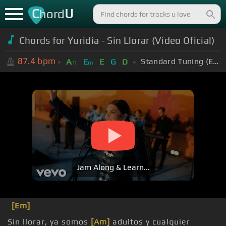
C
U
hord
Chords for
Yuridia - Sin Llorar (Video Oficial)
87.4
bpm
Standard Tuning (EADGBE)
A
E
E
G
D
m
m
Jam Along & Learn...
[Em]
Sin llorar, ya somos
[Am]
adultos y cualquier