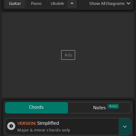
Guitar
Piano
Ukulele
Show
All Diagrams
Chords
Beta
Notes
Simplified
VERSION:
Major & minor chords only